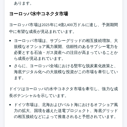
あります。
ヨーロッパ水中コネクタ市場
ヨーロッパ市場は2025年に4億2,400万ドルに達し、予測期間
中に有望な成長が見込まれています。
ヨーロッパ市場は、サブシーグリッドの相互接続増加、大
規模なオフショア風力展開、信頼性のあるサブシー電力を
必要とする石油・ガス資産への注目が高まっていることか
ら成長が見込まれています。
さらに、ヨーロッパ全域における堅牢な脱炭素化政策と、
海底デジタル化への大規模な投資がこの市場を牽引してい
ます。
ドイツはヨーロッパの水中コネクタ市場を牽引し、強力な成
長ポテンシャルを示しています。
ドイツ市場は、北海およびバルト海におけるオフショア風
力の拡大、国境を越えた送電プロジェクト、海底グリッド
の相互接続などによって推進されると予想されています。