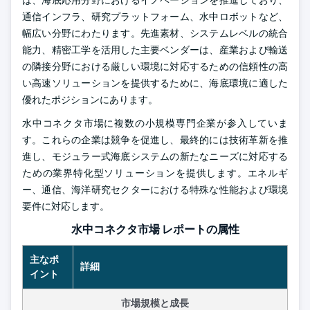
は、海底応用分野におけるイノベーションを推進しており、
通信インフラ、研究プラットフォーム、水中ロボットなど、
幅広い分野にわたります。先進素材、システムレベルの統合
能力、精密工学を活用した主要ベンダーは、産業および輸送
の隣接分野における厳しい環境に対応するための信頼性の高
い高速ソリューションを提供するために、海底環境に適した
優れたポジションにあります。
水中コネクタ市場に複数の小規模専門企業が参入していま
す。これらの企業は競争を促進し、最終的には技術革新を推
進し、モジュラー式海底システムの新たなニーズに対応する
ための業界特化型ソリューションを提供します。エネルギ
ー、通信、海洋研究セクターにおける特殊な性能および環境
要件に対応します。
水中コネクタ市場 レポートの属性
主なポ
詳細
イント
市場規模と成長