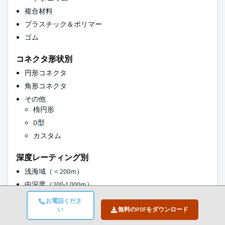
複合材料
プラスチック＆ポリマー
ゴム
コネクタ形状別
円形コネクタ
角形コネクタ
その他
楕円形
D型
カスタム
深度レーティング別
浅海域（＜200m）
中深度（200-1,000m）
深海域（1,000-3,000m）
お電話くださ
い
無料のPDFをダウンロード
超深海域（＞3,000m / ＞10,000m）