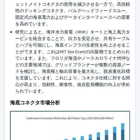
ェットメイトコネクタの使用を減少させる一方で、高信頼
性のドッキングコネクタ、バルクヘッドフィードスルー、
固定式の海底電力およびデータインターフェースへの需要
を高めています。
研究によると、海洋水力発電（MHK）キートと海上風力タ
ービンを統合することで、出力を安定させ、共有ケーブル
とハブを可能にし、海底インフラの生産性を向上させるこ
とができます。これはMIT Sea Grantの出版物でまとめられ
ています。また、フロリダ海流やノースカロライナ州沖な
どの主要地域では、グリッドプランナーが複数の資源ノー
ドを検討し、海底権と輸出容量を最大化し、脱炭素化目標
を支援しています。これにより、コネクタ仕様に対する関
心が高まり、信頼性、耐食性、統合監視機能の向上が求め
られています。
海底コネクタ市場分析