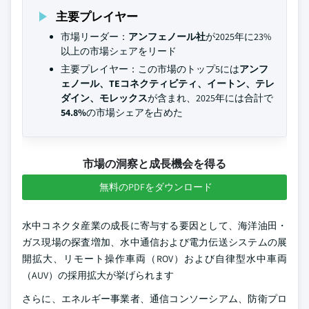
主要プレイヤー
市場リーダー：
アンフェノール社
が2025年に23%
以上の市場シェアをリード
主要プレイヤー：この市場のトップ5には
アンフ
ェノール、TEコネクティビティ、イートン、テレ
ダイン、モレックス
が含まれ、2025年には合計で
54.8%
の市場シェアを占めた
市場の洞察と成長機会を得る
無料のPDFをダウンロード
水中コネクタ産業の成長に寄与する要因として、海洋油田・
ガス現場の探査増加、水中通信および電力伝送システムの展
開拡大、リモート操作車両（ROV）および自律型水中車両
（AUV）の採用拡大が挙げられます
さらに、エネルギー事業者、通信コンソーシアム、防衛プロ