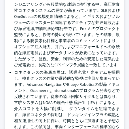
ンジニアリングから段階的な建設に移行する中、高圧耐食
性コネクタシステムの需要が高まっています。SLBおよび
OneSubseaの現場更新情報によると、イギリスおよびノル
ウェーのクラスターに関連するアクティブな井戸建設およ
び海底電源/制御範囲が進行中です。Enki AIのプロジェクト
監視によると、授与の勢いが続いています。その結果、規
制による脱炭素化目標と事業者のコミットメントにより、
オフショア注入能力、井戸およびマニフォールドへの永続
的な海底電源およびデータリンクが必要になっています。
したがって、監視、安全、制御のための安定した電気およ
び光需要は、長期的なCCSインフラ展開と一致しています
コネクタレスの海底車両は、誘導充電と光モデムを採用
し、検査クラスの作業や継続的な監視に注目が集まってい
ます。Advanced NavigationやBlueye Roboticsの製品ドキュ
メント、Oceaneering Internationalのプログラム発表などで
反映されています。従来の陸上回収サイクルとは異なり、
常駐システムはNOAAの統合生態系評価（IEA）によると、
介入コストを大幅に削減し、ダウンタイムを短縮できま
す。海底コネクタの採用は、ドッキングインフラの成熟と
相互運用性の向上に伴い、時間とともに加速すると予想さ
れます。この傾向は、車両インターフェースの標準的なウ