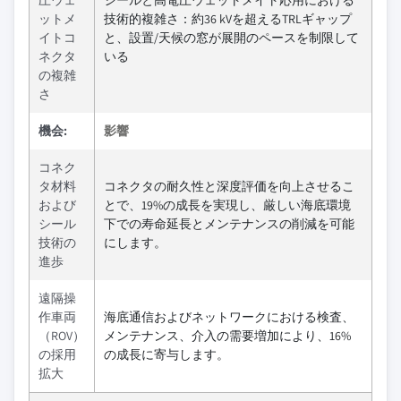
圧ウェ
シールと高電圧ウェットメイト応用における
ットメ
技術的複雑さ：約36 kVを超えるTRLギャップ
イトコ
と、設置/天候の窓が展開のペースを制限して
ネクタ
いる
の複雑
さ
機会:
影響
コネク
タ材料
コネクタの耐久性と深度評価を向上させるこ
および
とで、19%の成長を実現し、厳しい海底環境
シール
下での寿命延長とメンテナンスの削減を可能
技術の
にします。
進歩
遠隔操
作車両
海底通信およびネットワークにおける検査、
（ROV）
メンテナンス、介入の需要増加により、16%
の採用
の成長に寄与します。
拡大