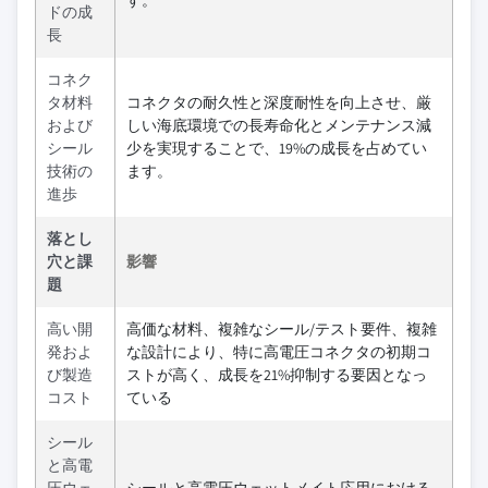
す。
ドの成
長
コネク
タ材料
コネクタの耐久性と深度耐性を向上させ、厳
および
しい海底環境での長寿命化とメンテナンス減
シール
少を実現することで、19%の成長を占めてい
技術の
ます。
進歩
落とし
穴と課
影響
題
高い開
高価な材料、複雑なシール/テスト要件、複雑
発およ
な設計により、特に高電圧コネクタの初期コ
び製造
ストが高く、成長を21%抑制する要因となっ
コスト
ている
シール
と高電