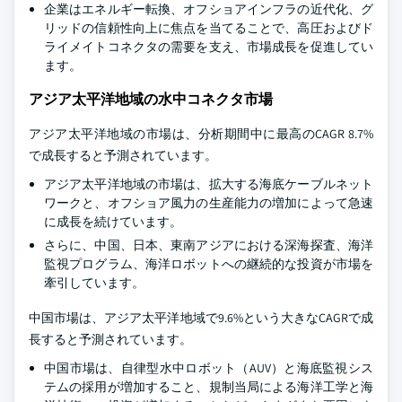
企業はエネルギー転換、オフショアインフラの近代化、グ
リッドの信頼性向上に焦点を当てることで、高圧およびド
ライメイトコネクタの需要を支え、市場成長を促進してい
ます。
アジア太平洋地域の水中コネクタ市場
アジア太平洋地域の市場は、分析期間中に最高のCAGR 8.7%
で成長すると予測されています。
アジア太平洋地域の市場は、拡大する海底ケーブルネット
ワークと、オフショア風力の生産能力の増加によって急速
に成長を続けています。
さらに、中国、日本、東南アジアにおける深海探査、海洋
監視プログラム、海洋ロボットへの継続的な投資が市場を
牽引しています。
中国市場は、アジア太平洋地域で9.6%という大きなCAGRで成
長すると予測されています。
中国市場は、自律型水中ロボット（AUV）と海底監視シス
テムの採用が増加すること、規制当局による海洋工学と海