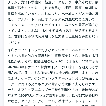
グラム、海洋科学機関、新規データセンター事業者など、顧
客層が拡大しており、それぞれ異なる電圧、深度、信頼性の
仕様を求めています。これにより、水中油田・ガス開発、海
底ケーブルルート、高圧オフショア風力連結などにおいて、
ウェットメイトおよびドライメイトコネクタの需要が強くな
っています。これは、水中技術協会（SUT）が指摘するよう
に、世界的な市場成長見通しを拡大させる重要な要因となっ
ています
海底ケーブルインフラおよびオフショアエネルギープロジェ
クトへの世界的な投資増加が、市場需要をさらに推進する可
能性があります。国際金融公社（IFC）によると、2025年から
2027年の海底ケーブル投資サイクルは130億ドルを超えると予
測されており、これは過去3年間の約2倍に相当します。これ
により、ケーブルランディングステーションおよび海底リピ
ーターにおける光コネクタの需要が持続的に支えられます。
一方、オフショアエネルギー目標が明確化され、米国が2030
年までに30GWのオフショア風力を目指し、EUが157GWを目指
すなど、ダイナミックケーブル、浮体プラットフォーム、モ