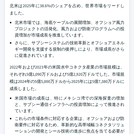
北米は2025年に38.6%のシェアを占め、世界市場をリードし
ました。
北米市場では、海底ケーブルの展開増加、オフショア風力
プロジェクトの活発化、風力および防衛プログラムへの投
資増加が市場成長を推進しています。
さらに、サブシーシステムの技術革新とオフショアエネル
ギー開発を支援する規制の後押しにより、市場成長がさら
に促進されています。
2022年および2023年の米国水中コネクタ産業の市場規模は、
それぞれ5億1,090万ドルおよび5億2,920万ドルでした。市場規
模は2024年の5億5,000万ドルから2025年には5億7,380万ドルに
成長しました。
米国市場の成長は、特にメキシコ湾での深海探査の増加
と、サブシー通信インフラへの投資増加によって推進され
ています。
これらの市場条件に対応する企業は、オフショアおよび防
衛要件に対応するため、革新的な高帯域幅コネクタソリュ
ーションの開発とシール技術の進歩に焦点を当てる必要が