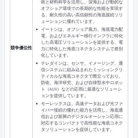
術と材料科学を活用し、深海および動的な
オフショア環境での長期的な性能を実現す
る、耐久性の高い高信頼性の海底接続ソリ
ューションに優れています。
イートンは、オフショア風力、海底電力配
電、およびエネルギー移行インフラに特化
した高電圧ソリューションを提供する、電
競争優位性
力に特化した海底コネクタシステムで差別
化しています。
テレダインは、センサ、イメージング、通
信システムに組み込まれたミッションクリ
ティカルな海底コネクタで際立っており、
防衛、海洋研究、および自律型水中ロボッ
ト（AUV）などの応用に最適なソリューシ
ョンを提供しています。
モーレックスは、高速データおよび光ファ
イバー接続の優れた能力を活用し、海底通
信および新興のデジタルオーシャン応用に
対応するコンパクトで高性能な海底コネク
タソリューションを提供しています。