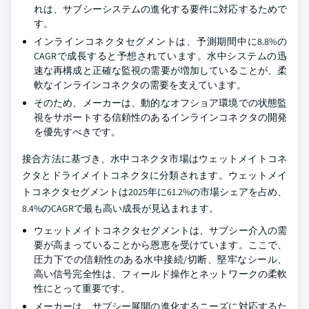
れは、サブシーシステムの進化する要件に対応するためで
す。
インラインコネクタセグメントは、予測期間中に8.8%の
CAGRで成長すると予想されています。水中システムの迅
速な再構成と正確な監視の需要が増加していることが、柔
軟なインラインコネクタの需要を支えています。
そのため、メーカーは、動的なオフショア環境での状態監
視をサポートする信頼性のあるインラインコネクタの開発
を優先すべきです。
接合方法に基づき、水中コネクタ市場はウェットメイトコネ
クタとドライメイトコネクタに分類されます。ウェットメイ
トコネクタセグメントは2025年に61.2%の市場シェアを占め、
8.4%のCAGRで最も高い成長が見込まれます。
ウェットメイトコネクタセグメントは、サブシー介入の需
要が高まっていることから恩恵を受けています。ここで、
圧力下での信頼性のある水中接続/切断、堅牢なシール、
高い信号完全性は、フィールド操作とネットワークの柔軟
性にとって重要です。
メーカーは、サブシー展開の進化するニーズに対応するた