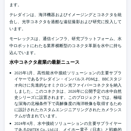
ます。
テレダインは、海洋機器およびイメージングとコネクタを統
合し、光学コネクタを過酷な遠征撮影および研究に投入して
います。
モーレックスは、通信インフラ、研究プラットフォーム、水
中ロボットにわたる業界横断型のコネクタ革新を水中に持ち
込んでいます。
水中コネクタ産業の最新ニュース
2025年1月、高性能水中接続ソリューションの主要サプラ
イヤーであるテレダイン・インパルス-PDMは、BBCスタジ
オ向けに先進的なオミクロン光ファイバーコネクタを納入
しました。このコネクタは、2026年に公開予定の水中自然
史シリーズに設置されます。このプロジェクトでは、極端
な深海の北極条件下で高解像度の海洋映像を取得するため
に設計されたカスタムエンジニアリングされたカメラシス
テムが含まれています。
2024年4月、水中接続ソリューションの主要サプライヤー
であるDWTEK Co., Ltd.は、メイホー電子（日本）と戦略的