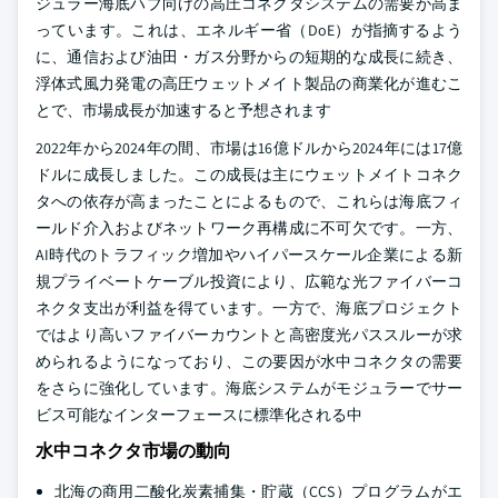
ジュラー海底ハブ向けの高圧コネクタシステムの需要が高ま
っています。これは、エネルギー省（DoE）が指摘するよう
に、通信および油田・ガス分野からの短期的な成長に続き、
浮体式風力発電の高圧ウェットメイト製品の商業化が進むこ
とで、市場成長が加速すると予想されます
2022年から2024年の間、市場は16億ドルから2024年には17億
ドルに成長しました。この成長は主にウェットメイトコネク
タへの依存が高まったことによるもので、これらは海底フィ
ールド介入およびネットワーク再構成に不可欠です。一方、
AI時代のトラフィック増加やハイパースケール企業による新
規プライベートケーブル投資により、広範な光ファイバーコ
ネクタ支出が利益を得ています。一方で、海底プロジェクト
ではより高いファイバーカウントと高密度光パススルーが求
められるようになっており、この要因が水中コネクタの需要
をさらに強化しています。海底システムがモジュラーでサー
ビス可能なインターフェースに標準化される中
水中コネクタ市場の動向
北海の商用二酸化炭素捕集・貯蔵（CCS）プログラムがエ