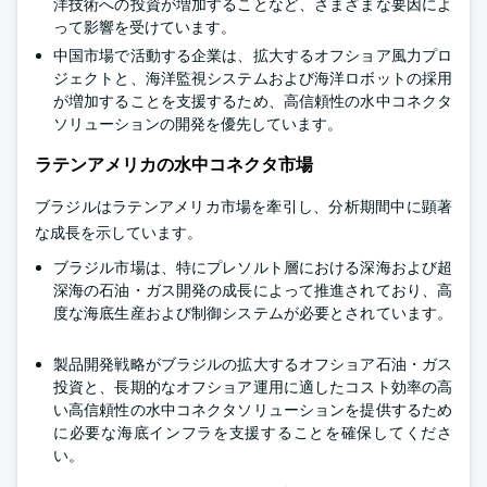
洋技術への投資が増加することなど、さまざまな要因によ
って影響を受けています。
中国市場で活動する企業は、拡大するオフショア風力プロ
ジェクトと、海洋監視システムおよび海洋ロボットの採用
が増加することを支援するため、高信頼性の水中コネクタ
ソリューションの開発を優先しています。
ラテンアメリカの水中コネクタ市場
ブラジルはラテンアメリカ市場を牽引し、分析期間中に顕著
な成長を示しています。
ブラジル市場は、特にプレソルト層における深海および超
深海の石油・ガス開発の成長によって推進されており、高
度な海底生産および制御システムが必要とされています。
製品開発戦略がブラジルの拡大するオフショア石油・ガス
投資と、長期的なオフショア運用に適したコスト効率の高
い高信頼性の水中コネクタソリューションを提供するため
に必要な海底インフラを支援することを確保してくださ
い。