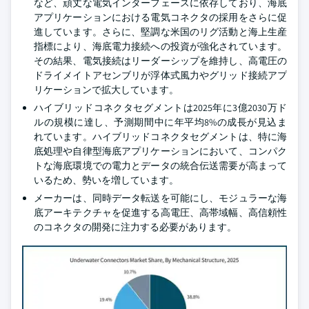
など、頑丈な電気インターフェースに依存しており、海底
アプリケーションにおける電気コネクタの採用をさらに促
進しています。さらに、堅調な米国のリグ活動と海上生産
指標により、海底電力接続への投資が強化されています。
その結果、電気接続はリーダーシップを維持し、高電圧の
ドライメイトアセンブリが浮体式風力やグリッド接続アプ
リケーションで拡大しています。
ハイブリッドコネクタセグメントは2025年に3億2030万ド
ルの規模に達し、予測期間中に年平均8%の成長が見込ま
れています。ハイブリッドコネクタセグメントは、特に海
底処理や自律型海底アプリケーションにおいて、コンパク
トな海底環境での電力とデータの統合伝送需要が高まって
いるため、勢いを増しています。
メーカーは、同時データ転送を可能にし、モジュラーな海
底アーキテクチャを促進する高電圧、高帯域幅、高信頼性
のコネクタの開発に注力する必要があります。