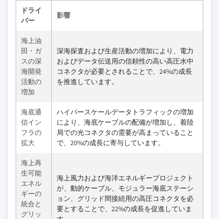
ドライ
影響
バー
海上油
田・ガ
深海探査および生産活動の増加により、電力
スの深
およびデータ伝送用の信頼性の高い高圧水中
海開発
コネクタが必要とされることで、24%の成長
活動の
を推進しています。
増加
海底通
ハイパースケールデータトラフィックの増加
信イン
により、海底ケーブルの配備が増加し、着陸
フラの
局での光コネクタの需要が高まっていること
拡大
で、20%の成長に寄与しています。
海上再
生可能
海上風力および海洋エネルギープロジェクト
エネル
が、動的ケーブル、モジュラー海底ステーシ
ギーの
ョン、グリッド間接続用の高圧コネクタを必
統合と
要とすることで、22%の成長を促進していま
グリッ