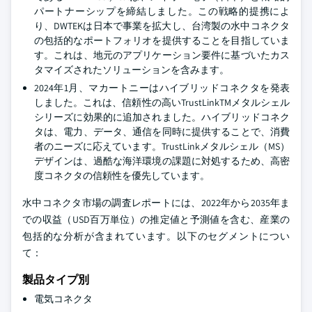
パートナーシップを締結しました。この戦略的提携によ
り、DWTEKは日本で事業を拡大し、台湾製の水中コネクタ
の包括的なポートフォリオを提供することを目指していま
す。これは、地元のアプリケーション要件に基づいたカス
タマイズされたソリューションを含みます。
2024年1月、マカートニーはハイブリッドコネクタを発表
しました。これは、信頼性の高いTrustLinkTMメタルシェル
シリーズに効果的に追加されました。ハイブリッドコネク
タは、電力、データ、通信を同時に提供することで、消費
者のニーズに応えています。TrustLinkメタルシェル（MS）
デザインは、過酷な海洋環境の課題に対処するため、高密
度コネクタの信頼性を優先しています。
水中コネクタ市場の調査レポートには、2022年から2035年ま
での収益（USD百万単位）の推定値と予測値を含む、産業の
包括的な分析が含まれています。以下のセグメントについ
て：
製品タイプ別
電気コネクタ