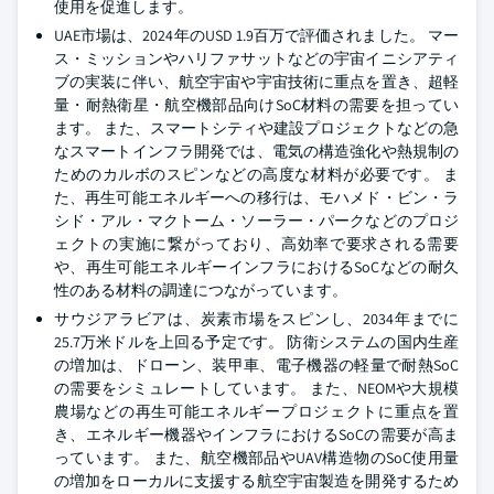
使用を促進します。
UAE市場は、2024年のUSD 1.9百万で評価されました。 マー
ス・ミッションやハリファサットなどの宇宙イニシアティ
ブの実装に伴い、航空宇宙や宇宙技術に重点を置き、超軽
量・耐熱衛星・航空機部品向けSoC材料の需要を担ってい
ます。 また、スマートシティや建設プロジェクトなどの急
なスマートインフラ開発では、電気の構造強化や熱規制の
ためのカルボのスピンなどの高度な材料が必要です。 ま
た、再生可能エネルギーへの移行は、モハメド・ビン・ラ
シド・アル・マクトーム・ソーラー・パークなどのプロジ
ェクトの実施に繋がっており、高効率で要求される需要
や、再生可能エネルギーインフラにおけるSoCなどの耐久
性のある材料の調達につながっています。
サウジアラビアは、炭素市場をスピンし、2034年までに
25.7万米ドルを上回る予定です。 防衛システムの国内生産
の増加は、ドローン、装甲車、電子機器の軽量で耐熱SoC
の需要をシミュレートしています。 また、NEOMや大規模
農場などの再生可能エネルギープロジェクトに重点を置
き、エネルギー機器やインフラにおけるSoCの需要が高ま
っています。 また、航空機部品やUAV構造物のSoC使用量
の増加をローカルに支援する航空宇宙製造を開発するため