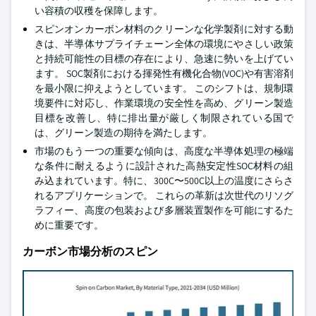
い容積の収穫を保障します。
スピンオンカーボン材料のクリーンな化学製剤に対する動
きは、半導体サプライチェーン全体の環境にやさしい政策
と持続可能性の目標の存在により、急速に勢いを上げてい
ます。 SOC製剤における揮発性有機化合物(VOC)や有害溶剤
を最小限に抑えようとしています。 このシフトは、規制環
境要件に対応し、作業環境の安全性を高め、グリーン製造
目標を改善し、特に排出量が厳しく制限されている国で
は、グリーン製造の期待を満たします。
市場のもう一つの重要な傾向は、高度な半導体処理の極端
な条件に耐えるように設計された高熱安定性SOC材料の組
み込まれています。特に、300C〜500C以上の温度にさらさ
れるアプリケーションで。 これらの革新は次世代のリソグ
ラフィー、高度の包装および多層装置製作を可能にするた
めに重要です。
カーボン市場分析のスピン