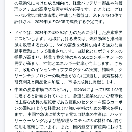
の電動化に向けた成長傾向は、軽量バッテリー部品や熱管
理システムの高度な炭素材料が必要です。 たとえば、グロ
ーバル電気自動車市場が生成した収益は、米ドル784.2億で
評価され、2029年頃のCAGRで成長する予定です。
ドイツは、2024年のUSD 9.2百万のために会計した炭素業界
にスピンします。 地域における成長は、燃料効率と排出削
減を改善するために、SoCの需要を燃料供給する強力な自
動車産業によって推進されます。 自動化とロボティクスの
採用が高まり、軽量で耐久性のあるSOCコンポーネントの
需要が高まり、性能とエネルギー効率が向上します。 さら
に、政府のインセンティブプログラムの実施、補助金、グ
リーンテクノロジーの助成金がさらに加速し、炭素基材の
研究開発と商品化を加速し、市場の成長に貢献します。
中国の炭素市場でのスピンは、年2034によってUSD 1.08億
に達すると計画されています。 急速な産業化および都市化
は主要な成長の運転者である複数のセクターを渡るカーボ
ンの回転のような軽量および強い材料のための要求を押し
ます。 中国で急速に拡大する電気自動車の生産は、バッテ
リーケーシングおよび熱管理システムのSoC材料の広範な
使用を運転しています。 また、国内航空宇宙産業における