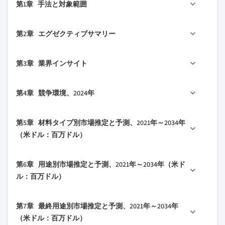
第1章 手法と対象範囲
1.1 市場の対象範囲と定義
第2章 エグゼクティブサマリー
1.2 調査設計
1.2.1 調査アプローチ
2.1 業界360°概要
第3章 業界インサイト
1.2.2 データ収集方法
2.2 主要市場トレンド
1.3 データマイニングソース
2.2.1 材料タイプのトレンド
3.1 業界エコシステム分析
第4章 競争環境、2024年
1.3.1 グローバル
2.2.2 用途のトレンド
3.1.1 サプライヤーの状況
1.3.2 地域/国別
2.2.3 最終用途のトレンド
3.1.2 利益率
4.1 はじめに
第5章 材料タイプ別市場推定と予測、2021年～2034年
1.4 基本推定値と計算
2.2.4 地域別のトレンド
3.1.3 コスト構造
4.2 企業の市場シェア分析
（米ドル：百万ドル）
1.4.1 基準年の計算
2.3 TAM分析、2025-2034（米ドル：億ドル）
3.1.4 各段階における付加価値
4.2.1 地域別
1.4.2 市場推定のための主要トレンド
2.4 CXOの視点：戦略的必須事項
3.1.5 バリューチェーンに影響を与える要因
5.1 主要トレンド
4.2.1.1 北米
第6章 用途別市場推定と予測、2021年～2034年（米ド
1.5 一次調査と検証
2.4.1 経営判断ポイント
3.1.6 混乱要因
5.2 高温スピンオンカーボン
4.2.1.2 欧州
ル：百万ドル）
1.5.1 一次ソース
2.4.2 重要成功要因
3.2 業界への影響要因
5.3 常温スピンオンカーボン
4.2.1.3 アジア太平洋
1.6 予測モデル
2.5 将来展望と戦略的提言
3.2.1 成長ドライバー
6.1 主要トレンド
4.2.2 市場集中度分析
第7章 最終用途別市場推定と予測、2021年～2034年
1.7 調査の前提条件と制限
3.2.1.1 半導体業界におけるノードサイズ
6.2 ロジックデバイス
4.3 主要企業の競争ベンチマーキング
（米ドル：百万ドル）
の縮小