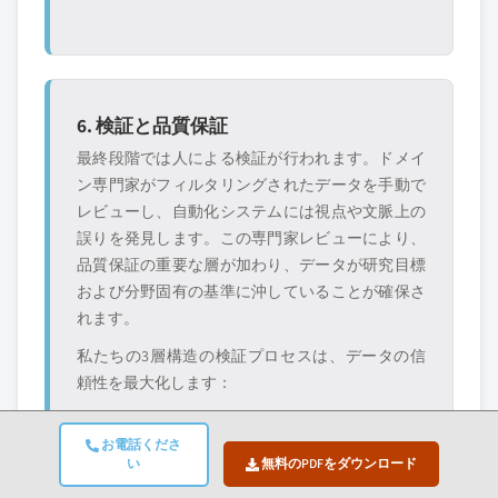
6. 検証と品質保証
最終段階では人による検証が行われます。ドメイ
ン専門家がフィルタリングされたデータを手動で
レビューし、自動化システムには視点や文脈上の
誤りを発見します。この専門家レビューにより、
品質保証の重要な層が加わり、データが研究目標
および分野固有の基準に沖していることが確保さ
れます。
私たちの3層構造の検証プロセスは、データの信
頼性を最大化します：
✓ 統計的検証
✓ 専門家検証
✓ 市場実態チェ
お電話くださ
ック
い
無料のPDFをダウンロード