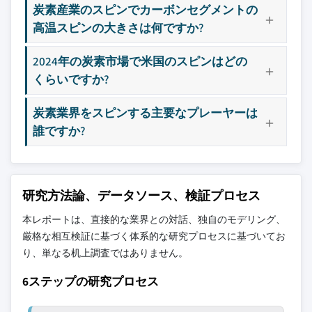
9.11 信越化学工業株式会社
炭素産業のスピンでカーボンセグメントの
3.5 ポーターの分析
8.4.2 インド
4.3.4.4 ニッチプレイヤー
9.12 YCCHEM CO.,Ltd.
高温スピンの大きさは何ですか?
3.6 PESTEL分析
4.3.5 戦略的展望マトリックス
8.4.3 日本
3.7 技術とイノベーションの状況
4.4 主要な動向、2021-2024年
8.4.4 オーストラリア
2024年の炭素市場で米国のスピンはどの
3.7.1 現在の技術トレンド
主要な競合他社が見当たりませんか？
4.4.1 合併と買収
8.4.5 韓国
くらいですか?
3.7.2 新興技術
このレポートに掲載されている企業は厳選さ
8.5 ラテンアメリカ
4.4.2 パートナーシップと提携
れたものであり、競合全体を網羅するもので
3.8 新興ビジネスモデル
炭素業界をスピンする主要なプレーヤーは
4.4.3 技術的進歩
8.5.1 ブラジル
はありません。
3.9 コンプライアンス要件
誰ですか?
4.4.4 拡大と投資戦略
8.5.2 メキシコ
3.10 サステナビリティ対策
4.4.5 サステナビリティへの取り組み
8.5.3 アルゼンチン
当社の市場収益計算は、個別にプロファイル
3.11 消費者センチメント分析
8.6 中東・アフリカ
4.4.6 デジタルトランスフォーメーションの取り
されていないメーカー、販売業者、専門業者
3.12 特許と知的財産分析
組み
研究方法論、データソース、検証プロセス
8.6.1 サウジアラビア
を含む全地域の全プレイヤーを考慮したボト
3.13 地政学的および貿易動向
4.5 新興/スタートアップ企業の競争環境
ムアップ手法を採用しています。プロファイ
8.6.2 南アフリカ
本レポートは、直接的な業界との対話、独自のモデリング、
ルセクションは戦略的に重要なプレイヤーに
8.6.3 アラブ首長国連邦
厳格な相互検証に基づく体系的な研究プロセスに基づいてお
焦点を当てており、市場規模の範囲を定義す
り、単なる机上調査ではありません。
るものではありません。
6ステップの研究プロセス
競合環境には以下も含まれる可能性があります
グローバルトップ
市場アクセスを支