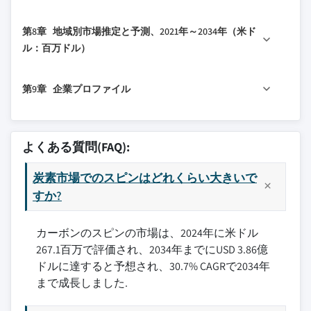
6.3 メモリデバイス
4.3.1 財務パフォーマンス比較
3.2.1.2 EUVリソグラフィの採用拡大
7.1 主要トレンド
6.4 パワーデバイス
4.3.1.1 収益
第8章 地域別市場推定と予測、2021年～2034年（米ド
3.2.1.3 ファウンドリ投資の増加
7.2 ファウンドリ
6.5 MEMS（微小電気機械システム）
4.3.1.2 利益率
ル：百万ドル）
3.2.1.4 エッチング耐性とフィルム均一性
7.3 IDM（垂直統合型デバイスメーカー）
6.6 フォトニクス
4.3.1.3 R&D
の向上
8.1 主要トレンド
7.4 OSAT（半導体受託組立・テスト）
6.7 先進的パッケージング
4.3.2 製品ポートフォリオ比較
第9章 企業プロファイル
3.2.1.5 先進的パッケージングにおける利
8.2 北米
7.5 その他
6.8 その他
4.3.2.1 製品ラインの幅
用拡大
8.2.1 米国
9.1 アプライド・マテリアルズ社
4.3.2.2 技術
3.2.2 業界の落とし穴と課題
8.2.2 カナダ
9.2 ブルワー・サイエンス社
4.3.2.3 イノベーション
よくある質問(FAQ):
3.2.2.1 高い材料費と加工コスト
8.3 欧州
9.3 東進化学株式会社
4.3.3 地理的プレゼンス比較
3.2.2.2 環境と廃棄物管理に関する懸念
8.3.1 ドイツ
炭素市場でのスピンはどれくらい大きいで
9.4 デュポン社
4.3.3.1 グローバルな足跡分析
3.3 成長ポテンシャル分析
8.3.2 英国
すか?
9.5 Irresistible Materials
4.3.3.2 サービスネットワークのカバレッ
3.4 規制環境
8.3.3 フランス
ジ
9.6 JSRマイクロ社
3.4.1 北米
カーボンのスピンの市場は、2024年に米ドル
8.3.4 スペイン
4.3.3.3 地域別の市場浸透率
9.7 KOYJ株式会社
3.4.2 欧州
267.1百万で評価され、2034年までにUSD 3.86億
4.3.4 競争ポジショニングマトリックス
8.3.5 イタリア
9.8 メルク社
3.4.3 アジア太平洋
ドルに達すると予想され、30.7% CAGRで2034年
8.3.6 オランダ
4.3.4.1 リーダー
9.9 ナノC
まで成長しました.
3.4.4 ラテンアメリカ
8.4 アジア太平洋
4.3.4.2 チャレンジャー
9.10 サムスンSDI株式会社
3.4.5 中東・アフリカ
8.4.1 中国
4.3.4.3 フォロワー