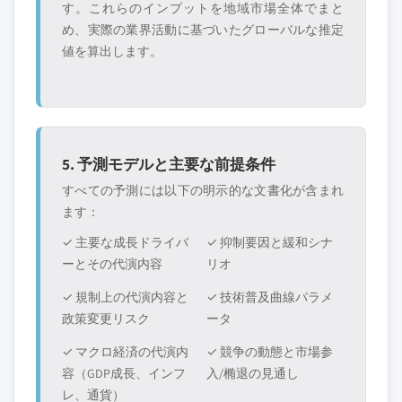
す。これらのインプットを地域市場全体でまと
め、実際の業界活動に基づいたグローバルな推定
値を算出します。
5. 予測モデルと主要な前提条件
すべての予測には以下の明示的な文書化が含まれ
ます：
✓ 主要な成長ドライバ
✓ 抑制要因と緩和シナ
ーとその代演内容
リオ
✓ 規制上の代演内容と
✓ 技術普及曲線パラメ
政策変更リスク
ータ
✓ マクロ経済の代演内
✓ 競争の動態と市場参
容（GDP成長、インフ
入/椭退の見通し
レ、通貨）