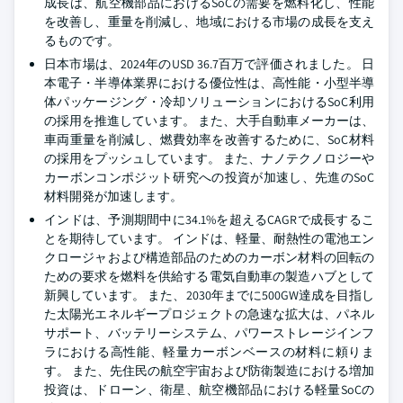
成長は、航空機部品におけるSoCの需要を燃料化し、性能
を改善し、重量を削減し、地域における市場の成長を支え
るものです。
日本市場は、2024年のUSD 36.7百万で評価されました。 日
本電子・半導体業界における優位性は、高性能・小型半導
体パッケージング・冷却ソリューションにおけるSoC利用
の採用を推進しています。 また、大手自動車メーカーは、
車両重量を削減し、燃費効率を改善するために、SoC材料
の採用をプッシュしています。 また、ナノテクノロジーや
カーボンコンポジット研究への投資が加速し、先進のSoC
材料開発が加速します。
インドは、予測期間中に34.1%を超えるCAGRで成長するこ
とを期待しています。 インドは、軽量、耐熱性の電池エン
クロージャおよび構造部品のためのカーボン材料の回転の
ための要求を燃料を供給する電気自動車の製造ハブとして
新興しています。 また、2030年までに500GW達成を目指し
た太陽光エネルギープロジェクトの急速な拡大は、パネル
サポート、バッテリーシステム、パワーストレージインフ
ラにおける高性能、軽量カーボンベースの材料に頼りま
す。 また、先住民の航空宇宙および防衛製造における増加
投資は、ドローン、衛星、航空機部品における軽量SoCの