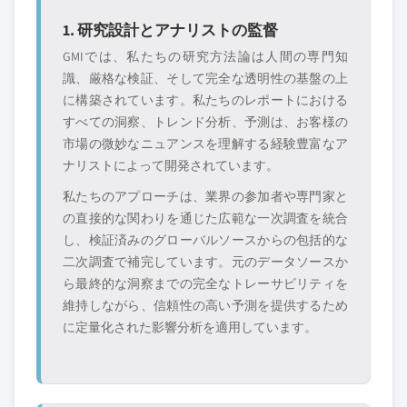
層に属さない地
配する販売代理店
域・国内限定のリ
やチャネルパート
1. 研究設計とアナリストの監督
ーダー企業
ナー
GMIでは、私たちの研究方法論は人間の専門知
識、厳格な検証、そして完全な透明性の基盤の上
新興の破壊的企
特定の用途やエン
に構築されています。私たちのレポートにおける
業、スタートアッ
ドユースに特化し
すべての洞察、トレンド分析、予測は、お客様の
プ、または隣接業
たニッチプレイヤ
界からの参入者
ー
市場の微妙なニュアンスを理解する経験豊富なア
ナリストによって開発されています。
私たちのアプローチは、業界の参加者や専門家と
無料カスタマイズ - レポート価値の最大
の直接的な関わりを通じた広範な一次調査を統合
20%
し、検証済みのグローバルソースからの包括的な
特定のデータが必要ですか？カスタマイ
二次調査で補完しています。元のデータソースか
ズをリクエストして、正確な要件に合わ
ら最終的な洞察までの完全なトレーサビリティを
せた洞察を入手してください。
維持しながら、信頼性の高い予測を提供するため
カスタマイズを依頼する →
に定量化された影響分析を適用しています。