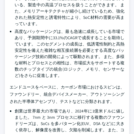
いる、製造中の高温プロセスを扱うことができます。 ま
た、メモリアーキテクチャが縮小し続けているため、強化
された熱安定性と誘電特性により、SoC材料の需要が高ま
っています。
高度なパッケージングは、最も急速に成長している市場で
あり、予測期間中に33.1%のCAGRで成長することを期待し
ています。 このセグメントの成長は、低誘電性制約と高熱
安定性を備えた複雑な相互接続層を必要とする高度なパッ
ケージング技術の開発によって駆動されます。 また、多様
な材料とプロセスとの相性は、市場拡大をサポートする複
数のチップタイプの統合(ロジック、メモリ、センサーな
ど)をさらに促進します。
エンドユースをベースに、カーボン市場におけるスピンは、
ファウンドリー、統合デバイスメーカー、アウトソーシング
された半導体アセンブリ、テストなどに分類されます。
創業は世界最大の市場であり、2024年に1億米ドルに値し
ました。 7nm と 3nm プロセスに移行する複数のファウン
ドリーズは、SoCs を多パターン化(EUV、DSA など)に大き
く依存し、解像度を改善し、欠陥を削減します。 また、コ