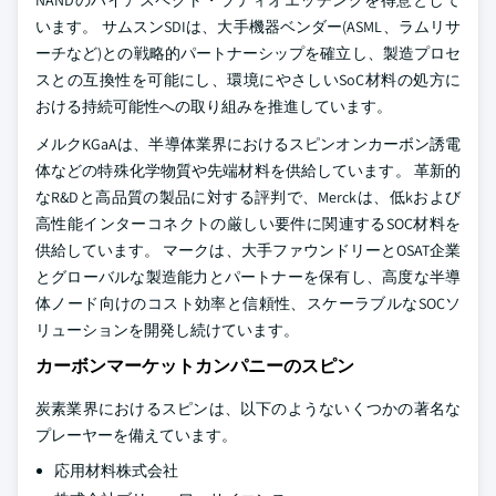
NANDのハイアスペクト・ラティオエッチングを得意として
います。 サムスンSDIは、大手機器ベンダー(ASML、ラムリサ
ーチなど)との戦略的パートナーシップを確立し、製造プロセ
スとの互換性を可能にし、環境にやさしいSoC材料の処方に
おける持続可能性への取り組みを推進しています。
メルクKGaAは、半導体業界におけるスピンオンカーボン誘電
体などの特殊化学物質や先端材料を供給しています。 革新的
なR&Dと高品質の製品に対する評判で、Merckは、低kおよび
高性能インターコネクトの厳しい要件に関連するSOC材料を
供給しています。 マークは、大手ファウンドリーとOSAT企業
とグローバルな製造能力とパートナーを保有し、高度な半導
体ノード向けのコスト効率と信頼性、スケーラブルなSOCソ
リューションを開発し続けています。
カーボンマーケットカンパニーのスピン
炭素業界におけるスピンは、以下のようないくつかの著名な
プレーヤーを備えています。
応用材料株式会社