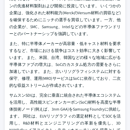
ンの先進材料製剤および開発に投資しています。 いくつかの
企業は、強化された材料能力(MerckのVersum材料の買収など)
を確保するためにニッチの選手を買収しています。一方、他
の企業が、SMC、Samsung、Intelなどの半導体ファウンドリ
ーとのパートナーシップを強調しています。
また、特に半導体メーカーが高容量・低キャスト材料を要求
するなど、市場における競争はコスト効率に大きく影響して
います。 また、米国、台湾、韓国などの様々な地域に広がる
半導体ファブの増大は、SoCのカスタム処方の需要をさらに
加速しています。 また、古いリソグラフィシステムに対する
保守、修理、運用(MRO)サービスはSoCに依存しており、二次
的な収益ストリームが作成されています。
サムスンSDIは、完全に垂直に統合された半導体エコシステム
を活用し、高性能スピンオンカーボン(SoC)材料を高度な半導
体技術ノード(例えば、3nm GAA)をSamsung Foundryに供給し
ます。 同社は、EUVリソグラフィの選定材料としてSOCを活
用し、R&D材料とエンジニアリングの革新を優先し、3D