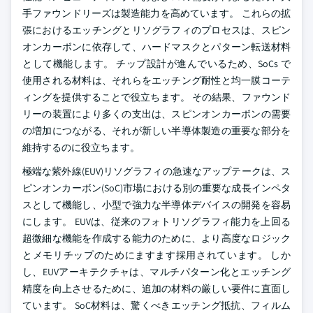
手ファウンドリーズは製造能力を高めています。 これらの拡
張におけるエッチングとリソグラフィのプロセスは、スピン
オンカーボンに依存して、ハードマスクとパターン転送材料
として機能します。 チップ設計が進んでいるため、SoCs で
使用される材料は、それらをエッチング耐性と均一膜コーテ
ィングを提供することで役立ちます。 その結果、ファウンド
リーの装置により多くの支出は、スピンオンカーボンの需要
の増加につながる、それが新しい半導体製造の重要な部分を
維持するのに役立ちます。
極端な紫外線(EUV)リソグラフィの急速なアップテークは、ス
ピンオンカーボン(SoC)市場における別の重要な成長インペタ
スとして機能し、小型で強力な半導体デバイスの開発を容易
にします。 EUVは、従来のフォトリソグラフィ能力を上回る
超微細な機能を作成する能力のために、より高度なロジック
とメモリチップのためにますます採用されています。 しか
し、EUVアーキテクチャは、マルチパターン化とエッチング
精度を向上させるために、追加の材料の厳しい要件に直面し
ています。 SoC材料は、驚くべきエッチング抵抗、フィルム