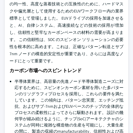
の均一性、高度な蒸着技術との互換性のために、ハードマス
クや偏光層として使用するためのEUVワークフロー内の業界
標準として登場しました。 EUVドライブの採用を加速させる
と、AI、自律システム、高速接続などの技術の採用が増加
し、信頼性と堅牢なカーボンベースの材料の需要が高まりま
す。 この信頼性は、SOC のスピンオン ソリューションの必要
性を根本的に高めます。これは、正確なパターン転送とサブ
7nm ノードの構造的安定性が重要であり、さらには高度なノ
ードにとって重要です。
カーボン市場へのスピン トレンド
半導体業界は、高容量の先進ノード半導体製造ニーズに対
応するために、スピンオンカーボン素材を用いた多パター
ンのリソグラフィプロセスを採用し、これらの要件を満た
しています。 この傾向は、パターン忠実度、エッチング抵
抗、およびサブ-7nmおよびEUVベースのチップの全体的な
プロセスの柔軟性によってさらに駆動されます。 設計の幾
何学が縮み続けるように、チップ(SoC)アーキテクチャのシ
ステムが同時に複雑な構造物の生産を可能にし、大量生産
の間に、製造の収縮のmanufacturability、信頼性および高