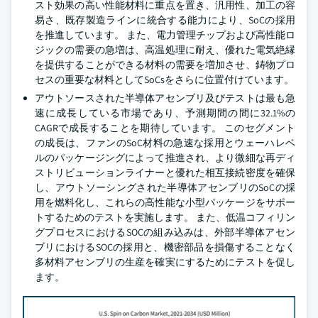
スト効果の高い性能材料に重点を置き、汎用性、加工の容
易さ、既存製造ラインに統合する能力により、SoCの採用
を推進しています。 また、電力管理チップおよび高性能ロ
ジックの需要の急増は、高温処理に耐え、優れた電気絶縁
を提供することができる材料の需要を増加させ、鋳物プロ
セスの重要な材料としてSoCsをさらに位置付けています。
アウトソースされた半導体アセンブリ及びテストは最も急
速に成長している市場であり、予測期間の間に32.1%の
CAGRで成長することを期待しています。 このセグメント
の成長は、ファンのSoC材料の急速な採用とウェーハレベ
ルのパッケージングによって推進され、より微細な再ディ
ストリビューションライナーと優れた相互接続密度を確保
し、アウトソーシングされた半導体アセンブリのSoCの採
用を燃料化し、これらの高性能な小型パッケージをサポー
トするためのテストを実施します。 また、低温コフィリン
グプロセスにおけるSOCの組み込みは、外部半導体アセン
ブリにおけるSOCの採用と、機密部品を損傷することなく
多材料アセンブリの生産を確実にするためにテストを促し
ます。