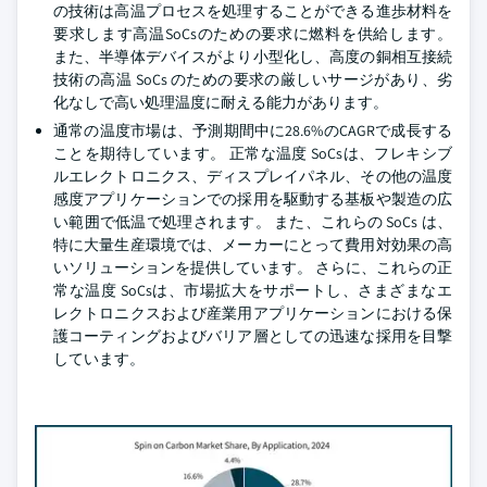
の技術は高温プロセスを処理することができる進歩材料を
要求します高温SoCsのための要求に燃料を供給します。
また、半導体デバイスがより小型化し、高度の銅相互接続
技術の高温 SoCs のための要求の厳しいサージがあり、劣
化なしで高い処理温度に耐える能力があります。
通常の温度市場は、予測期間中に28.6%のCAGRで成長する
ことを期待しています。 正常な温度 SoCsは、フレキシブ
ルエレクトロニクス、ディスプレイパネル、その他の温度
感度アプリケーションでの採用を駆動する基板や製造の広
い範囲で低温で処理されます。 また、これらの SoCs は、
特に大量生産環境では、メーカーにとって費用対効果の高
いソリューションを提供しています。 さらに、これらの正
常な温度 SoCsは、市場拡大をサポートし、さまざまなエ
レクトロニクスおよび産業用アプリケーションにおける保
護コーティングおよびバリア層としての迅速な採用を目撃
しています。