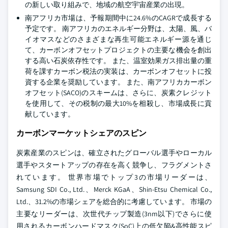
の新しい取り組みで、地域の航空宇宙産業の出現。
南アフリカ市場は、予報期間中に24.6%のCAGRで成長する
予定です。 南アフリカのエネルギー分野は、太陽、風、バ
イオマスなどのさまざまな再生可能エネルギー源を通じ
て、カーボンオフセットプロジェクトの主要な機会を創出
する高い石炭依存性です。 また、温室効果ガス排出量の重
荷を課すカーボン税法の実装は、カーボンオフセットに投
資する企業を奨励しています。 また、南アフリカカーボン
オフセット(SACO)のスキームは、さらに、炭素クレジット
を使用して、その税制の最大10%を相殺し、市場成長に貢
献しています。
カーボンマーケットシェアのスピン
炭素産業のスピンは、確立されたグローバル選手やローカル
選手やスタートアップの存在を高く競争し、フラグメントさ
れています。 世界市場でトップ3の市場リーダーは、
Samsung SDI Co., Ltd.、Merck KGaA、Shin-Etsu Chemical Co.,
Ltd.、31.2%の市場シェアを総合的に考慮しています。 市場の
主要なリーダーは、次世代チップ製造(3nm以下)でさらに使
用されるカーボンハードマスク(SoC)上の低欠陥&高性能スピ