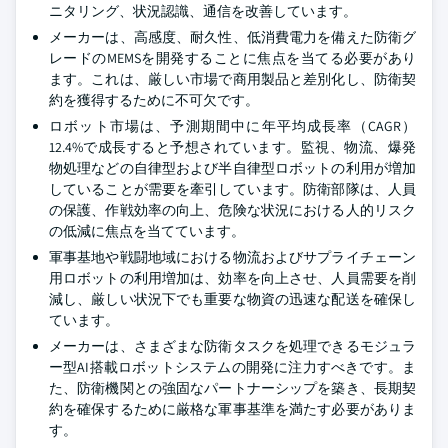
ニタリング、状況認識、通信を改善しています。
メーカーは、高感度、耐久性、低消費電力を備えた防衛グ
レードのMEMSを開発することに焦点を当てる必要があり
ます。これは、厳しい市場で商用製品と差別化し、防衛契
約を獲得するために不可欠です。
ロボット市場は、予測期間中に年平均成長率（CAGR）
12.4%で成長すると予想されています。監視、物流、爆発
物処理などの自律型および半自律型ロボットの利用が増加
していることが需要を牽引しています。防衛部隊は、人員
の保護、作戦効率の向上、危険な状況における人的リスク
の低減に焦点を当てています。
軍事基地や戦闘地域における物流およびサプライチェーン
用ロボットの利用増加は、効率を向上させ、人員需要を削
減し、厳しい状況下でも重要な物資の迅速な配送を確保し
ています。
メーカーは、さまざまな防衛タスクを処理できるモジュラ
ー型AI搭載ロボットシステムの開発に注力すべきです。ま
た、防衛機関との強固なパートナーシップを築き、長期契
約を確保するために厳格な軍事基準を満たす必要がありま
す。