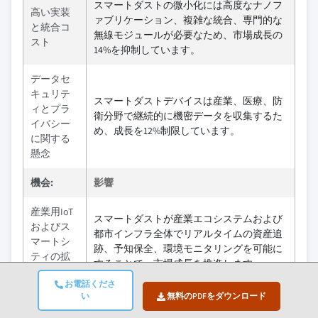
スマートダストの微小化には高度なナノフ
高い実装
ァブリケーション、複雑な統合、専門的な
と統合コ
無線モジュールが必要なため、市場成長の
スト
14%を抑制しています。
データセ
キュリテ
スマートダストデバイスは産業、医療、防
ィとプラ
衛分野で継続的に機密データを収集するた
イバシー
め、成長を12%制限しています。
に関する
懸念
機会:
影響
産業用IoT
スマートダストが産業エコシステムおよび
およびス
都市インフラ全体でリアルタイムの資産追
マートシ
跡、予知保全、環境モニタリングを可能に
ティの拡
することで、市場成長を推進します。
大
お電話くださ
い
無料のPDFをダウンロード
AIおよびエ
スマートダストデバイスがデータをローカ
ッジコン