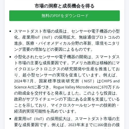
市場の洞察と成長機会を得る
無料のPDFをダウンロード
スマートダスト市場の成長は、センサーや電子機器の小型
化、産業用IoT（IIoT）の採用拡大、無線通信プロトコルの
進歩、医療・バイオメディカル分野の革新、環境モニタリ
ング需要の増加などの要因によるものです。
小型化されたセンサーや電子機器の開発は、スマートダス
ト市場の主要な成長要因です。アメリカ政府は積極的にマ
イクロエレクトロニクスの研究開発や生産を推進してお
り、超小型センサーの実現を促進しています。例えば、
2024年7月、国家標準技術研究所（NIST）はCHIPS and
Science Actに基づき、Rogue Valley Microdevicesに670万ドル
の助成金を交付すると発表しました。このような投資は、
政府がサプライチェーンの下流にある企業を支援している
ことを示しており、マイクロスケールセンサーの技術的・
経済的実現可能性を高めています。
産業用IoT（IIoT）の採用拡大は、スマートダスト市場の主
要な成長要因です。例えば、2023年末までに166億台の接