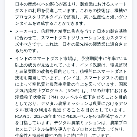
日本の産業4.0への関心が高まり、製造業におけるスマート
ダストの利用を促進しています。これらの技術は、機械や
プロセスをリアルタイムで監視し、高い生産性と短いダウ
ンタイムを達成することができます。
メーカーは、信頼性と精度に焦点を当てた日本の製造基準
に合わせて、スマートダストソリューションをカスタマイ
ズすべきです。これは、日本の最先端の製造業に適合させ
るためです。
インドのスマートダスト市場は、予測期間中に年率17.1％
以上の成長が見込まれています。インド政府は、環境監視
と農業実践の改善を目的として、積極的にスマートダスト
技術を開発しています。インドは、スマートダストの使用
によって空気質と農業生産量の向上を図っています。国家
大気汚染防止プログラム（NCAP）は、131の都市における
浮遊粒子状物質（PM）のレベルを低下させることを目的
としており、デジタル農業ミッションは農業におけるデジ
タル技術の利用を促進することを目的としています。
NCAPは、2025-26年までにPM10レベルを40％削減すること
を目指しています。デジタル農業ミッションは、農業プロ
セスにデジタル技術を導入するプロセスに専念しており、
生産性と持続可能性の向上に特に注目しています。