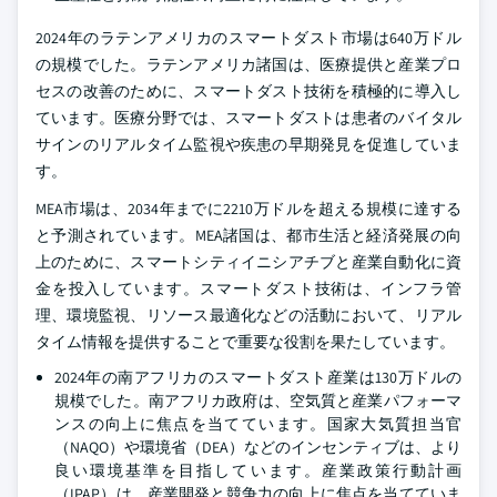
2024年のラテンアメリカのスマートダスト市場は640万ドル
の規模でした。ラテンアメリカ諸国は、医療提供と産業プロ
セスの改善のために、スマートダスト技術を積極的に導入し
ています。医療分野では、スマートダストは患者のバイタル
サインのリアルタイム監視や疾患の早期発見を促進していま
す。
MEA市場は、2034年までに2210万ドルを超える規模に達する
と予測されています。MEA諸国は、都市生活と経済発展の向
上のために、スマートシティイニシアチブと産業自動化に資
金を投入しています。スマートダスト技術は、インフラ管
理、環境監視、リソース最適化などの活動において、リアル
タイム情報を提供することで重要な役割を果たしています。
2024年の南アフリカのスマートダスト産業は130万ドルの
規模でした。南アフリカ政府は、空気質と産業パフォーマ
ンスの向上に焦点を当てています。国家大気質担当官
（NAQO）や環境省（DEA）などのインセンティブは、より
良い環境基準を目指しています。産業政策行動計画
（IPAP）は、産業開発と競争力の向上に焦点を当てていま