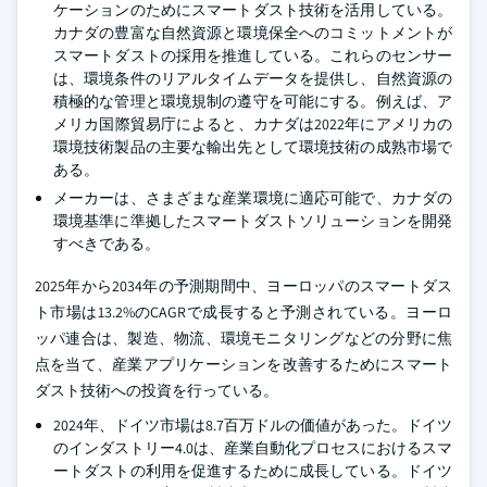
ケーションのためにスマートダスト技術を活用している。
カナダの豊富な自然資源と環境保全へのコミットメントが
スマートダストの採用を推進している。これらのセンサー
は、環境条件のリアルタイムデータを提供し、自然資源の
積極的な管理と環境規制の遵守を可能にする。例えば、ア
メリカ国際貿易庁によると、カナダは2022年にアメリカの
環境技術製品の主要な輸出先として環境技術の成熟市場で
ある。
メーカーは、さまざまな産業環境に適応可能で、カナダの
環境基準に準拠したスマートダストソリューションを開発
すべきである。
2025年から2034年の予測期間中、ヨーロッパのスマートダス
ト市場は13.2%のCAGRで成長すると予測されている。ヨーロ
ッパ連合は、製造、物流、環境モニタリングなどの分野に焦
点を当て、産業アプリケーションを改善するためにスマート
ダスト技術への投資を行っている。
2024年、ドイツ市場は8.7百万ドルの価値があった。ドイツ
のインダストリー4.0は、産業自動化プロセスにおけるスマ
ートダストの利用を促進するために成長している。ドイツ