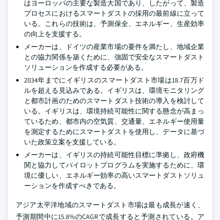
はヨーロッパの主要な製造大国であり、したがって、製造
プロセスにおけるスマートダストの採用の最前線に立って
いる。これらの技術は、予測保全、エネルギー、生産効率
の向上を支援する。
メーカーは、ドイツの産業市場の要件を満たし、地域企業
との協力関係を築くために、強固で安全なスマートダスト
ソリューションを作成する必要がある。
2034年までにイギリスのスマートダスト市場は18.7百万ド
ルを超える見込みである。イギリスは、環境モニタリング
と都市計画のためのスマートダスト技術の導入を検討して
いる。イギリスは、環境持続可能性に関する懸念が高まっ
ているため、都市内の空気質、交通量、エネルギー使用量
を測定するためにスマートダストを使用し、データに基づ
いた政策立案を支援している。
メーカーは、イギリスの持続可能性目標に準拠し、政府機
関と協力してパイロットプログラムを実施するために、環
境に優しい、エネルギー効率の高いスマートダストソリュ
ーションを作成すべきである。
アジア太平洋地域のスマートダスト市場は最も成長が速く、
予測期間中に15.8%のCAGRで成長すると予測されている。ア