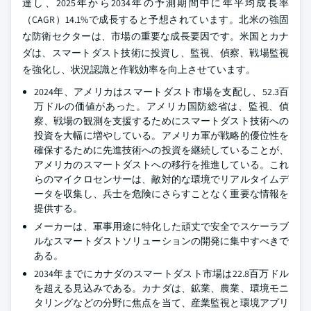
達し、2025年から2034年の予測期間中に年平均成長率
（CAGR）14.1%で成長すると予想されています。北米の強固
な防衛セクターは、市場の重要な成長要因です。米国とカナ
ダは、スマートダスト技術に投資し、監視、偵察、戦場監視
を強化し、状況認識と作戦効率を向上させています。
2024年、アメリカはスマートダスト市場を支配し、52.3百
万ドルの価値があった。アメリカ国防総省は、監視、偵
察、戦場の観測を支援するためにスマートダスト技術への
投資を大幅に増やしている。アメリカ軍が戦略的優位性を
確保するために先進技術への投資を継続していることが、
アメリカのスマートダストへの移行を推進している。これ
らのマイクロセンサーは、敵対的な環境でリアルタイムデ
ータを収集し、兵士を危険にさらすことなく重要な情報を
提供する。
メーカーは、軍事用途に特化した頑丈で安全でスケーラブ
ルなスマートダストソリューションの開発に集中すべきで
ある。
2034年までにカナダのスマートダスト市場は22.8百万ドル
を超える見込みである。カナダは、鉱業、農業、環境モニ
タリングなどの分野に焦点を当て、産業監視と環境アプリ