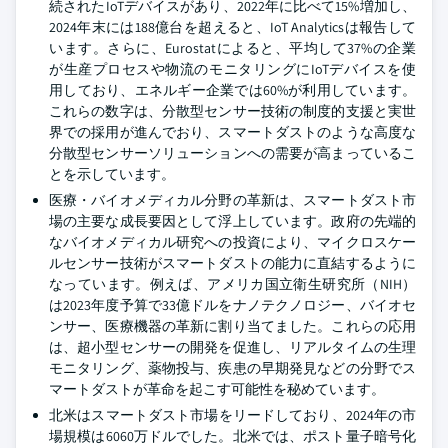
続されたIoTデバイスがあり、2022年に比べて15%増加し、
2024年末には188億台を超えると、IoT Analyticsは報告して
います。さらに、Eurostatによると、平均して37%の企業
が生産プロセスや物流のモニタリングにIoTデバイスを使
用しており、エネルギー企業では60%が利用しています。
これらの数字は、分散型センサー技術の制度的支援と実世
界での採用が進んでおり、スマートダストのような高度な
分散型センサーソリューションへの需要が高まっているこ
とを示しています。
医療・バイオメディカル分野の革新は、スマートダスト市
場の主要な成長要因として浮上しています。政府の先端的
なバイオメディカル研究への投資により、マイクロスケー
ルセンサー技術がスマートダストの能力に直結するように
なっています。例えば、アメリカ国立衛生研究所（NIH）
は2023年度予算で33億ドルをナノテクノロジー、バイオセ
ンサー、医療機器の革新に割り当てました。これらの応用
は、超小型センサーの開発を促進し、リアルタイムの生理
モニタリング、薬物投与、疾患の早期発見などの分野でス
マートダストが革命を起こす可能性を秘めています。
北米はスマートダスト市場をリードしており、2024年の市
場規模は6060万ドルでした。北米では、ポスト量子暗号化