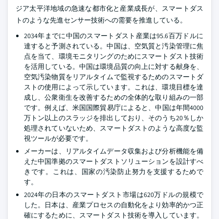
ジア太平洋地域の急速な都市化と産業成長が、スマートダス
トのような先進センサー技術への需要を推進している。
2034年までに中国のスマートダスト産業は95.6百万ドルに
達すると予測されている。中国は、空気質と汚染管理に焦
点を当て、環境モニタリングのためにスマートダスト技術
を活用している。中国は環境品質の向上に対する献身を、
空気汚染物質をリアルタイムで監視するためのスマートダ
ストの使用によって示しています。これは、環境目標を達
成し、公衆衛生を改善するための全体的な取り組みの一部
です。例えば、米国国際貿易庁によると、中国は年間4000
万トン以上のスラッジを排出しており、そのうち20％しか
処理されていないため、スマートダストのような高度な監
視ツールが必要です。
メーカーは、リアルタイムデータ収集および分析機能を備
えた中国準拠のスマートダストソリューションを設計すべ
きです。これは、国家の汚染防止努力を支援するためで
す。
2024年の日本のスマートダスト市場は620万ドルの規模で
した。日本は、産業プロセスの自動化をより効率的かつ正
確にするために、スマートダスト技術を導入しています。