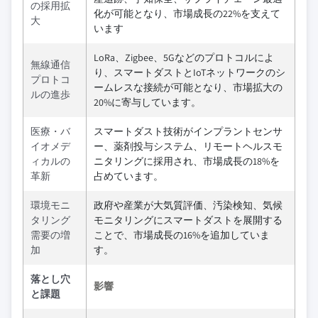
の採用拡
化が可能となり、市場成長の22%を支えて
大
います
LoRa、Zigbee、5Gなどのプロトコルによ
無線通信
り、スマートダストとIoTネットワークのシ
プロトコ
ームレスな接続が可能となり、市場拡大の
ルの進歩
20%に寄与しています。
医療・バ
スマートダスト技術がインプラントセンサ
イオメデ
ー、薬剤投与システム、リモートヘルスモ
ィカルの
ニタリングに採用され、市場成長の18%を
革新
占めています。
環境モニ
政府や産業が大気質評価、汚染検知、気候
タリング
モニタリングにスマートダストを展開する
需要の増
ことで、市場成長の16%を追加していま
加
す。
落とし穴
影響
と課題