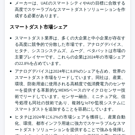
メーカーは、UAEのスマートシティやAIの目標に合致する
高度でスケーラブルなスマートダストソリューションを作
成する必要があります。
スマートダスト市場シェア
スマートダスト業界は、多くの大企業と中小企業が存在す
る高度に競争的で分散した市場です。アナログデバイス、
ヒタチ、シスコシステムズ、ムーグ、ベタバットは市場の
主要プレイヤーです。これらの企業は2024年の市場シェア
の22.8%を占めています。
アナログデバイスは2024年に8.8%のシェアを占め、世界の
スマートダスト市場をリードしています。同社は、産業、
環境、防衛用途に使用される高精度で低消費電力のセンサ
ーを提供する革新的なMEMSベースのマイクロセンサー技
術でリードしています。センサー融合、ミニチュア化、信
号処理も同社の技術であり、複雑なIoTや監視システムに
スマートダストを追加することを容易にしています。
ヒタチは2024年に6.2%の市場シェアを獲得し、産業自動
化、環境、都市インフラ用途に強力でスケーラブルなスマ
ートダストソリューションを提供することで強みを発揮し