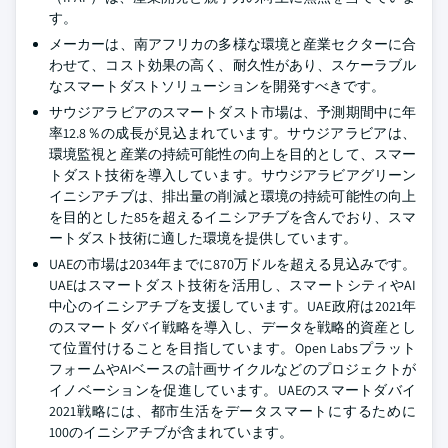
す。
メーカーは、南アフリカの多様な環境と産業セクターに合
わせて、コスト効果の高く、耐久性があり、スケーラブル
なスマートダストソリューションを開発すべきです。
サウジアラビアのスマートダスト市場は、予測期間中に年
率12.8％の成長が見込まれています。サウジアラビアは、
環境監視と産業の持続可能性の向上を目的として、スマー
トダスト技術を導入しています。サウジアラビアグリーン
イニシアチブは、排出量の削減と環境の持続可能性の向上
を目的とした85を超えるイニシアチブを含んでおり、スマ
ートダスト技術に適した環境を提供しています。
UAEの市場は2034年までに870万ドルを超える見込みです。
UAEはスマートダスト技術を活用し、スマートシティやAI
中心のイニシアチブを支援しています。UAE政府は2021年
のスマートダバイ戦略を導入し、データを戦略的資産とし
て位置付けることを目指しています。Open Labsプラット
フォームやAIベースの計画サイクルなどのプロジェクトが
イノベーションを促進しています。UAEのスマートダバイ
2021戦略には、都市生活をデータスマートにするために
100のイニシアチブが含まれています。