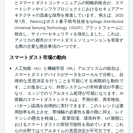
とスマートダストコンティニュアムの戦略的統合が、スマ
ートシティやインフラプロジェクトにおけるセキュアアー
キテクチャの迅速な採用を推進しています。例えば、2025
年7月、Pateroはポスト量子暗号技術をSyllego Distributed
Universal Sensing Technology（DUST）プラットフォームに
統合し、サイバーセキュリティを強化しました。これは、
アメリカの都市がスマートダストソリューションを実装す
る際の主要な懸念事項の一つです。
スマートダスト市場の動向
人工知能（AI）と機械学習（ML）アルゴリズムの統合は、
スマートダストデバイスがデータをローカルで分析し、自
律的な意思決定を行うことを可能にする画期的な動向で
す。この進歩により、外部システムへの常時通信が不要に
なり、エッジでのリアルタイム処理が可能になります。AI
搭載のスマートダストシステムは、予測分析、異常検知、
パターン認識を自律的に実行できます。このトレンドは運
用効率を向上させ、帯域幅の必要性を最小限に抑え、レイ
テンシの懸念を軽減し、産業現場、環境科学、IoT展開に
おけるスマートダストの実現可能性を高めています。これ
らの分野ではリアルタイムの意思決定が不可欠です。この