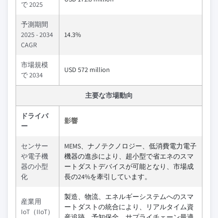
で 2025
予測期間
2025 - 2034
14.3%
CAGR
市場規模
USD 572 million
で 2034
主要な市場動向
ドライバ
影響
ー
センサー
MEMS、ナノテクノロジー、低消費電力電子
や電子機
機器の進歩により、超小型で省エネのスマ
器の小型
ートダストデバイスが可能となり、市場成
化
長の24%を牽引しています。
製造、物流、エネルギーシステムへのスマ
産業用
ートダストの統合により、リアルタイム資
IoT（IIoT）
産追跡、予知保全、サプライチェーン最適