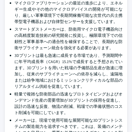
マイクロファブリケーションの最近の進歩により、エネル
ギー生成やその他のマイクロデバイスの開発が可能にな
り、厳しい軍事環境下で長期間稼働可能な次世代の兵士携
帯型電子機器および自律型センサーを支援しています。
スマートダストメーカーは、防衛用マイクロ電子機器向け
の高精度製造技術の研究開発に投資し、極限環境下での信
頼性と軍事基準への適合性を確保することで、長期的な防
衛サプライチェーン統合を強化する必要があります。
3Dプリントは最も急速に成長する市場であり、予測期間中
に年平均成長率（CAGR）15.1%で成長すると予想されてい
ます。3Dプリントを用いた戦場の予備部品生産が急速に増
加し、従来のサプライチェーンへの依存を減らし、遠隔地
または紛争地域におけるミッションクリティカルな部品の
リアルタイム供給を促進しています。
軽量で複雑な防衛部品の迅速なプロトタイピングおよびオ
ンデマンド生産の需要増加が3Dプリントの採用を促進し、
設計の迅速な反復、物流の削減、戦場での準備状態のコス
ト削減を可能にしています。
メーカーは、現場で使用可能な展開可能な3Dプリントシス
テムの製造能力を追求すべきです。これは、装備のメンテ