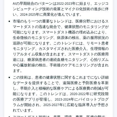
AIの早期統合のパターンは2022-2023年に始まり、エッジコ
ンピューティング技術の発展とマイクロ化技術の進歩に伴
い、2024-2025年に商業化が進んでいます。
市場のもう一つの重要なトレンドは、医療分野におけるス
マートダストの迅速な統合で、健康状態のモニタリングが
可能になります。スマートダスト機器の埋め込みにより、
生命徴候のモニタリング、病原体の検出、薬の服用状況の
追跡が可能になります。このトレンドには、リモート患者
モニタリング、カスタマイズされた医療介入、生理情報の
リアルタイム収集が含まれます。スマートダストの医療用
途には、糖尿病患者の連続血糖モニタリング、心拍リズム
や心臓放射線の検出、手術後のケアモニタリングが含まれ
ます。
この技術は、患者の健康状態に関するこれまでにない詳細
なデータを提供することで、遠隔医療と予防医療を革新
し、早期介入と積極的な医療ケアによる医療費の削減が可
能になります。このトレンドは、2020-2022年に研究段階
の医療アプリが登場し、2023-2024年にパイロットプログ
ラムが開始され、2025-2027年に広範な臨床導入が予想さ
れています。