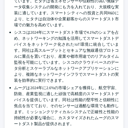
ています。ヒタチは省エネセンサーや信頼性の高い無線デ
ータ収集システムの開発にも力を入れており、大規模な実
装に適しています。スマートシティへの投資と共同R&Dに
より、ヒタチは自治体や企業顧客からのスマートダスト市
場での魅力を高めています。
シスコは2024年にスマートダスト市場で4.1%のシェアを占
め、ネットワーキングの知識を活用してスマートダストデ
バイスをネットワーク化されたIoT環境に統合していま
す。同社は高スループットとセキュアな無線通信プロトコ
ルに重点を置いており、産業や都市用途でのリアルタイム
監視を可能にしています。シスコのクラウドベースのデー
タ分析とスケーラブルなネットワークアプリケーションに
より、複雑なネットワークインフラでスマートダストの実
装を効率的に実行できます。
ムーグは2024年に2.6%の市場シェアを獲得し、航空宇宙、
防衛、産業監視に適した頑強で高精度のスマートダストデ
バイスを提供しています。同社は性能の堅牢性と信頼性に
焦点を当てており、そのセンサーは過酷な環境でも動作し
ます。ミッションクリティカルシステムで正確性と性能の
持続性が必要な場合に、カスタマイズされたムーグのスマ
ートダスト製品が提供されます。