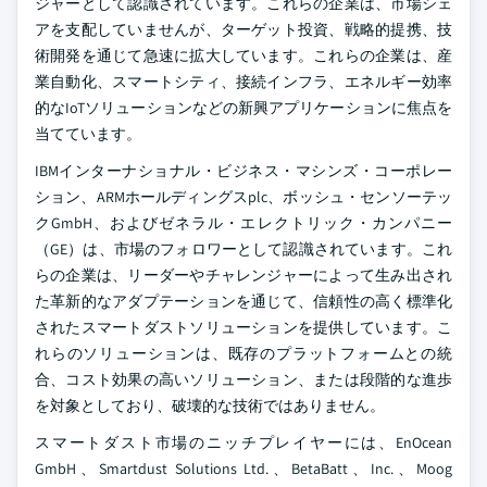
ジャーとして認識されています。これらの企業は、市場シェ
アを支配していませんが、ターゲット投資、戦略的提携、技
術開発を通じて急速に拡大しています。これらの企業は、産
業自動化、スマートシティ、接続インフラ、エネルギー効率
的なIoTソリューションなどの新興アプリケーションに焦点を
当てています。
IBMインターナショナル・ビジネス・マシンズ・コーポレー
ション、ARMホールディングスplc、ボッシュ・センソーテッ
クGmbH、およびゼネラル・エレクトリック・カンパニー
（GE）は、市場のフォロワーとして認識されています。これ
らの企業は、リーダーやチャレンジャーによって生み出され
た革新的なアダプテーションを通じて、信頼性の高く標準化
されたスマートダストソリューションを提供しています。こ
れらのソリューションは、既存のプラットフォームとの統
合、コスト効果の高いソリューション、または段階的な進歩
を対象としており、破壊的な技術ではありません。
スマートダスト市場のニッチプレイヤーには、EnOcean
GmbH、Smartdust Solutions Ltd.、BetaBatt、Inc.、Moog