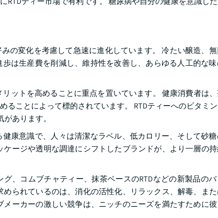
にRTDティー市場で有利です。 糖尿病や自分の健康を意識し
の好みの変化を考慮して急速に進化しています。 冷たい醸造、
進歩は生産費を削減し、維持性を改善し、あらゆる人工的な味
のメリットを高めることに重点を置いています。 健康消費者は
めることによって標的されています。 RTDティーへのビタミ
気があります。
る健康意識で、人々は清潔なラベル、低カロリー、そして砂糖
ッケージや透明な調達にシフトしたブランドが、より一層の持
グ、コムブチャティー、抹茶ベースのRTDなどの新製品のバ
求められているのは、消化の活性化、リラックス、解毒、また
ブメーカーの激しい競争は、ニッチのニーズを満たすために彼