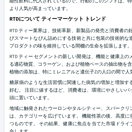
能性飲料に代入されているので、行動のこのシフトは、特
より人気が高まっています。
RTDについて ティーマーケット トレンド
RTD ティー業界は、技術革新、新製品の発売と消費者
びスマートなびん詰めにする技術と共に包装の技術的な
プロダクトの味を維持している間棚の生命を拡張します。
RTD ティー セグメントの新しい開発は、機能と健康上
る適応物質、コラーゲン、および植物ベースの抽出物を含
植物の添加は、特にミレニアルと遺伝子Zの人口の間で人
糖尿病のような生活習慣に関連した病気の増加と増加す
好む。 注目に値するほど、消費者は、環境にやさしいパ
頭に置いています。
地域に触発されたウーロンやタルシティー、スパークリン
は、カテゴリーを広げています。 機能性茶の後、高度に
つものです。 その結果、健康に焦点を当てた市場ドライ
合します。