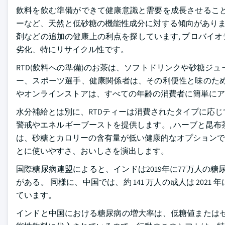
飲料を飲む準備ができて健康意識と需要を成長させること
ーなど、天然と低砂糖の機能性成分に対する傾向がありま
剤などの追加の健康上の利点を探しています, プロバイオ
劣化、特にリサイクル性です。
RTD(飲料への準備)のお茶は、ソフトドリンクや砂糖ジ
ー、スポーツ選手、健康関係者は、その利便性と味のため
やオンラインストアは、すべての年齢の消費者に簡単にア
水分補給とは別に、RTDティーは消費されたタイプに応
警戒やエネルギーブーストを提供します。, ハーブと昆布
は、砂糖とカロリーの含有量が低い健康的なオプションで
とに使いやすさ、おいしさを演出します。
国際糖尿病連盟によると、インドは2019年に77万人の糖
がある。 同様に、中国では、約 141 万人の成人は 20
ています。
インドと中国における糖尿病の増大率は、低糖値またはゼ