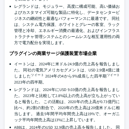
レグランドは、モジュラー、高度に構成可能、高い価値お
よびカスタマイズ可能な製品に特化し、データセンタービ
ジネスの継続性と最適なパフォーマンスに最適です。 同社
は、システム電力保護、ホワイトとグレーの客室、ラック
管理と冷却、エネルギー消費の最適化、およびインフラス
トラクチャ管理システムとのシームレスな相互運用性の両
方で電力配分を実現します。
プラグインの商業サージ保護装置市場企業
イートンは、2024年に米ドル24.9億の売上高を報告しまし
た。 同社の電気アメリカセグメントは、USD 2.9億4億に達
ツイート
ツイート
しました
2024年の4から9%成長した四半期
2023年の四半期。
レグランドは、2024年にUSD 9.03億の売上高を報告しまし
た。 2023年と比較して2.8%以上の売上高が立ち上がってい
ると報告した。 この活動は、2020年の売上高が0.73億円に
比べ、約2割の割合で、2020年の売上高は20億米ドルに相
当します。 過去5年間平均年間売上高は19%で、オーガニ
ック平均年間売上高は13%に上昇しています。
ABBは、2024年のUSD 32.9億の売上高を報告しました。 同