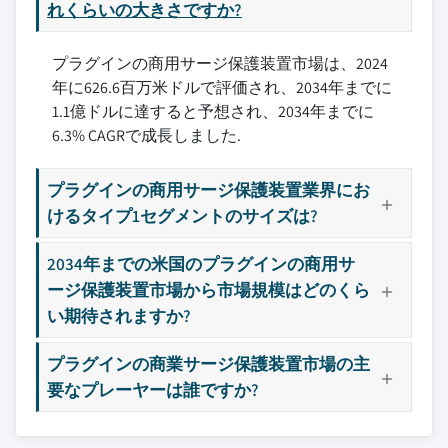
7.3.1 ドイツ
れくらいの大きさですか?
8.5 Havells India
7.3.2 フランス
8.6 ハベル
プラグインの商用サージ保護装置市場は、2024
7.3.3 ロシア
8.7 インフィニオン・テクノロジーズ
年に626.6百万米ドルで評価され、2034年までに
7.3.4 英国
8.8 JMV
1.1億ドルに達すると予想され、2034年までに
7.3.5 イタリア
8.9 ルグラン
6.3% CAGRで成長しました.
7.3.6 スペイン
8.10 レビトン・マニュファクチャリング
7.3.7 オランダ
8.11 マキシボルト
プラグインの商用サージ保護装置業界にお
7.3.8 オーストリア
8.12 フェニックス・コンタクト
けるタイプ1セグメントのサイズは?
7.4 アジア太平洋
8.13 シュナイダーエレクトリック
7.4.1 中国
2034年までの米国のプラグインの商用サ
8.14 シグニファイ・ホールディング
7.4.2 日本
ージ保護装置市場から市場規模はどのくら
8.15 ソコメック
い期待されますか?
7.4.3 韓国
8.16 ワイドミュラー・エレクトロニクス・イン
ディア
7.4.4 インド
プラグインの商業サージ保護装置市場の主
8.17 温州創捷避雷電気
7.4.5 オーストラリア
要なプレーヤーは誰ですか?
8.18 温州万来電気
7.4.6 &; ニュージーランド
7.4.7 マレーシア