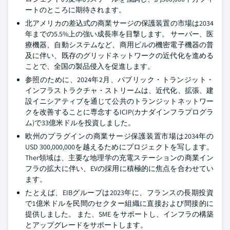
ートのところに期待されます。
北アメリカの差込式の商業サージの保護装置の市場は2034
年までの5.5%上の強い成長率を目撃します。 サーバー、医
療機器、自動システムなど、商用ビルの機密電子機器の普
及に伴い、既存のグリッドネットワークの近代化を進める
ことで、全国の製品侵入を促進します。
参照のために、2024年2月、パブリック・トランジット・
インフラストラクチャ・ストリームは、近代化、拡張、建
設イニシアティブを通じて公共のトランジットネットワー
クを改善することに専念するICIP(カナダインフラプログラ
ム)で33億米ドルを投資しました。
欧州のプラグインの商業サージ保護装置市場は2034年の
USD 300,000,000を越えるためにプロジェクトを写します。
Ther領域は、主要な地理学の充電ステーションの商業イン
フラの拡大に伴い、EVの採用に積極的に焦点を合わせてい
ます。
たとえば、EIBグループは2023年に、フランスの長期投資
で1億米ドルを民間のセクター組織に直接および間接的に
提供しました。 また、SME をサポートし、インフラの構築
とアップグレードをサポートします。