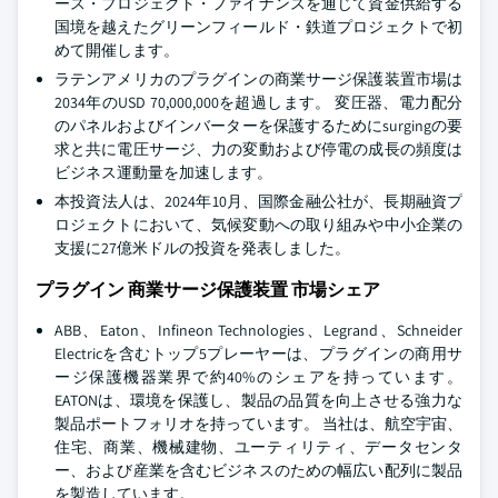
ース・プロジェクト・ファイナンスを通じて資金供給する
国境を越えたグリーンフィールド・鉄道プロジェクトで初
めて開催します。
ラテンアメリカのプラグインの商業サージ保護装置市場は
2034年のUSD 70,000,000を超過します。 変圧器、電力配分
のパネルおよびインバーターを保護するためにsurgingの要
求と共に電圧サージ、力の変動および停電の成長の頻度は
ビジネス運動量を加速します。
本投資法人は、2024年10月、国際金融公社が、長期融資プ
ロジェクトにおいて、気候変動への取り組みや中小企業の
支援に27億米ドルの投資を発表しました。
プラグイン 商業サージ保護装置 市場シェア
ABB、Eaton、Infineon Technologies、Legrand、Schneider
Electricを含むトップ5プレーヤーは、プラグインの商用サ
ージ保護機器業界で約40%のシェアを持っています。
EATONは、環境を保護し、製品の品質を向上させる強力な
製品ポートフォリオを持っています。 当社は、航空宇宙、
住宅、商業、機械建物、ユーティリティ、データセンタ
ー、および産業を含むビジネスのための幅広い配列に製品
を製造しています。