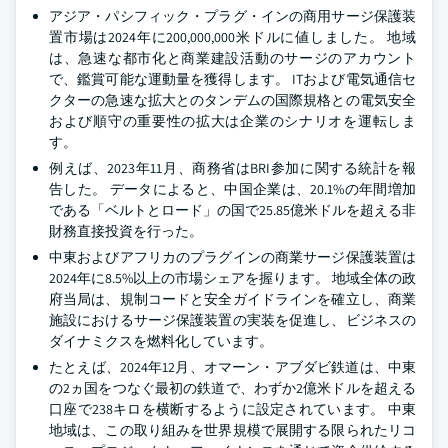
アジア・パシフィック・プラグ・インの商用サージ保護装
置市場は2024年に200,000,000米ドルに値しました。 地域
は、急速な都市化と商業建設活動のサージのアカウント
で、鑑賞可能な運動量を獲得します。 ITおよび電気通信セ
クターの急速な拡大とのタンデムの国際規格との電気安全
および順守の重要性の拡大は企業のシナリオを運転しま
す。
例えば、2023年11月、商務省はBRI参加に関する統計を報
告した。 データによると、中国企業は、20.1%の年間増加
である「ベルトとロード」の国で25.85億米ドルを超える非
財務直接投資を行った。
中東およびアフリカのプラグインの商業サージ保護装置は
2024年に8.5%以上の市場シェアを握ります。 地域全体の政
府当局は、規制コードと安全ガイドラインを確立し、商業
施設におけるサージ保護装置の実装を促進し、ビジネスの
ダイナミクスを燃料化しています。
たとえば、2024年12月、オマーン・アブダビ鉄道は、中東
の2ヵ国をつなぐ最初の鉄道で、わずか2億米ドルを超える
口座で238キロを横断するように設定されています。 中東
地域は、この取り組みを世界規模で展開する限られたリコ