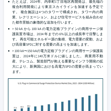
たとえば、2024年、内幸町1丁目地区再開発は、最先端の
複合利用開発により東京スカイラインを加速する予定で
す。 複合施設は4つのタワーで構成され、タワー内の商
業、レクリエーション、および住宅サービスを組み合わせ
た都市景観の象徴的な追加を行います。
> 50 kA から 100 kA の電力定格プラグインの商用サージ保
護装置市場は、2034 年までの 6% 以上の成長率で目撃しま
す。 再生可能エネルギー源の集積、電力需要の変動、およ
び高容量SPDに対する需要の高まりを加速します。
> 100 kA〜150 kAの電力定格プラグインの商用サージ保護装
置は、2024年に140万米ドルに値しました。 商業用不動
産、テレコム、製造部門が抱える重要なインフラ開発の拡
大により、新興国における高電力SPDの需要が高まってい
ます。