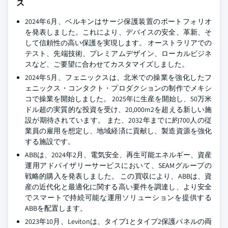
ス
2024年6月、ベルキンはサージ保護装置のポートフォリオ
を発表しました。これにより、デバイスの安全、革新、そ
して信頼性の高い保護を実現します。 オーストラリアでの
テスト、先端技術、プレミアムデザイン、ローカルビジネ
スなど、ご要望に合わせてカスタマイズしました。
2024年5月、フェニックスは、北米での操業を強化したフ
ェニックス・コンタクト・プロダクションの制作でメキシ
コで操業を開始しました。 2025年に生産を開始し、50万米
ドル超の実質的な投資を受け、20,000m2を超える新しい施
設が期待されています。 また、2032年までに約700人の従
業員の雇用を想定し、地域経済に貢献し、製造資源を強化
する施設です。
ABBは、2024年2月、電気安全、再生可能エネルギー、資産
運用アドバイザリーサービスにおいて、SEAMグループの
戦略的購入を発表しました。 この買収により、ABBは、資
産の近代化と最適化に関する高い要件を調達し、より安全
でスマートで持続可能な運用ソリューションを提供する
ABBを配置します。
2023年10月、Levitonは、タイプ1とタイプ2保護パネルの両