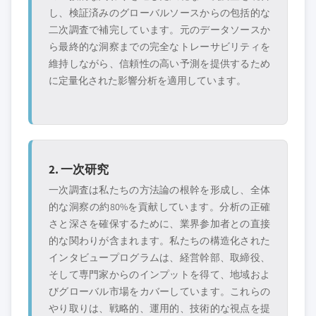
新興の破壊的企
特定の用途やエン
し、検証済みのグローバルソースからの包括的な
業、スタートアッ
ドユースに特化し
二次調査で補完しています。元のデータソースか
プ、または隣接業
たニッチプレイヤ
ら最終的な洞察までの完全なトレーサビリティを
界からの参入者
ー
維持しながら、信頼性の高い予測を提供するため
に定量化された影響分析を適用しています。
無料カスタマイズ - レポート価値の最大
20%
特定のデータが必要ですか？カスタマイ
ズをリクエストして、正確な要件に合わ
せた洞察を入手してください。
2. 一次研究
カスタマイズを依頼する →
一次調査は私たちの方法論の根幹を形成し、全体
的な洞察の約80%を貢献しています。分析の正確
さと深さを確保するために、業界参加者との直接
的な関わりが含まれます。私たちの構造化された
インタビュープログラムは、経営幹部、取締役、
そして専門家からのインプットを得て、地域およ
びグローバル市場をカバーしています。これらの
やり取りは、戦略的、運用的、技術的な視点を提