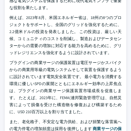
感な電気システムを保護するために現代電気インフラで重要
な役割を果たします。
例えば、2023年8月、米国エネルギー省は、18州の8つのプロ
ジェクトをサポートし、全国のグリッドを強化するために、
2.2億米ドルの投資を発表しました。 この投資は、厳しい天
候、コミュニティのコストを削減し、製造およびデータセン
ターからの需要の増加に対応する能力を高めるために、グリ
ッドレジリエンスを強化するように設計されています。
プラグインの商業サージの保護装置は電圧サージかスパイク
からの商業用等級の電気システムそして装置を保護するよう
に設計されています電気安全装置です。 最小電力を消費する
環境に優しいSPDの展開とともにエネルギー効率の上昇焦点
は、プラグインの商業サージ保護装置市場成長を促進しま
す。 たとえば、2023年に、FEMA(連邦緊急管理庁)は、自然災
害によって損傷を受けた構造物を修復および構築するため
に、USD 210百万以上を割り当てました。
また、老化格子、不安定な電力供給、および頻繁な落雷嵐へ
の電力停電の増加頻度は採用を後押しします
商業サージの保