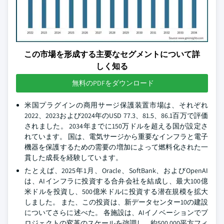
この市場を形成する主要なセグメントについて詳
しく知る
無料のPDFをダウンロード
米国プラグインの商用サージ保護装置市場は、それぞれ
2022、2023および2024年のUSD 77.3、81.5、86.1百万で評価
されました。 2034年までに150万ドルを超える国が設定さ
れています。 国は、電気サージから重要なインフラと電子
機器を保護するための需要の増加によって燃料化された一
貫した成長を経験しています。
たとえば、2025年1月、Oracle、SoftBank、およびOpenAI
は、AIインフラに投資する合弁会社を結成し、最大100億
米ドルを投資し、500億米ドルに投資する潜在規模を拡大
しました。 また、この投資は、新データセンター10の建設
についてさらに述べた。 各施設は、AIイノベーションでプ
ロジェクトの変革のスケールを強調し、約500,000平方フィ