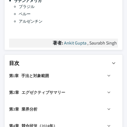
ラテンアメリカ
ブラジル
ペルー
アルゼンチン
著者:
Ankit Gupta
, Saurabh Singh
目次
第1章 手法と対象範囲
1.1 市場の対象範囲と定義
第2章 エグゼクティブサマリー
1.2 市場推計と予測パラメータ
1.3 予測計算
2.1 業界概要（2021年 - 2034年）
第3章 業界分析
1.4 データソース
1.4.1 一次データ
3.1 業界エコシステム分析
第4章 競合状況（2024年）