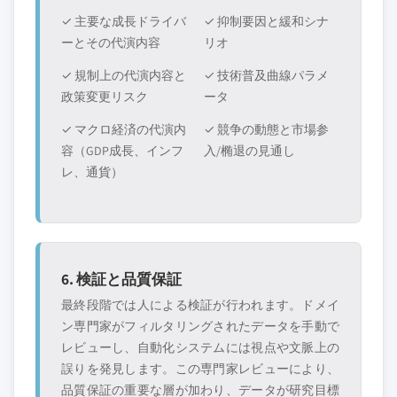
✓ 主要な成長ドライバ
✓ 抑制要因と緩和シナ
ーとその代演内容
リオ
✓ 規制上の代演内容と
✓ 技術普及曲線パラメ
政策変更リスク
ータ
✓ マクロ経済の代演内
✓ 競争の動態と市場参
容（GDP成長、インフ
入/椭退の見通し
レ、通貨）
6. 検証と品質保証
最終段階では人による検証が行われます。ドメイ
ン専門家がフィルタリングされたデータを手動で
レビューし、自動化システムには視点や文脈上の
誤りを発見します。この専門家レビューにより、
品質保証の重要な層が加わり、データが研究目標