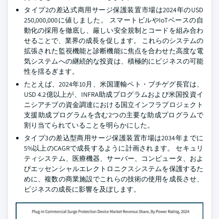
タイプ2の差込式商用サージ保護装置市場は2024年のUSD
250,000,000に値しました。 スマートビルやIoTベースの自
動化の採用を徹底し、厳しい安全規制とコードを組み合わ
せることで、業界の成長を促します。 これらのシステムの
拡張された監視機能と診断機能に焦点を合わせた高度な電
気システムへの継続的な投資は、積極的にビジネスの可能
性を揺るぎます。
たとえば、2024年10月、米国運輸ペト・ブチゲグ長官は、
USD 4.2億以上が、INFRA助成プログラムおよび米国投資イ
ニシアチブの資金調達における国立インフラプロジェクト
支援助成プログラムを含む2つの主要な助成プログラムで
割り当てられていることを明らかにした。
タイプ3の差込型商用サージ保護装置市場は2034年までに
5%以上のCAGRで成長するように計画されます。 セキュリ
ティシステム、医療機器、サーバー、コンピュータ、およ
びエッセンシャルエレクトロニクスシステムを保護するた
めに、複数の商業施設でこれらの技術の使用を成長させ、
ビジネスの成長に影響を及ぼします。