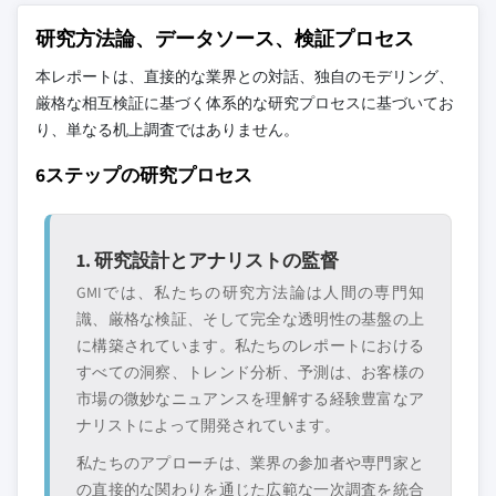
7.4.8 インドネシア
主要な競合他社が見当たりませんか？
研究方法論、データソース、検証プロセス
7.5 中東・アフリカ
このレポートに掲載されている企業は厳選さ
7.5.1 サウジアラビア
本レポートは、直接的な業界との対話、独自のモデリング、
れたものであり、競合全体を網羅するもので
7.5.2 アラブ首長国連邦
厳格な相互検証に基づく体系的な研究プロセスに基づいてお
はありません。
り、単なる机上調査ではありません。
7.5.3 カタール
7.5.4 エジプト
当社の市場収益計算は、個別にプロファイル
6ステップの研究プロセス
7.5.5 南アフリカ
されていないメーカー、販売業者、専門業者
を含む全地域の全プレイヤーを考慮したボト
7.5.6 ナイジェリア
ムアップ手法を採用しています。プロファイ
7.5.7 クウェート
1. 研究設計とアナリストの監督
ルセクションは戦略的に重要なプレイヤーに
7.5.8 オマーン
GMIでは、私たちの研究方法論は人間の専門知
焦点を当てており、市場規模の範囲を定義す
7.6 ラテンアメリカ
識、厳格な検証、そして完全な透明性の基盤の上
るものではありません。
に構築されています。私たちのレポートにおける
7.6.1 ブラジル
競合環境には以下も含まれる可能性があります
すべての洞察、トレンド分析、予測は、お客様の
7.6.2 ペルー
グローバルトップ
市場アクセスを支
市場の微妙なニュアンスを理解する経験豊富なア
7.6.3 アルゼンチン
層に属さない地
配する販売代理店
ナリストによって開発されています。
域・国内限定のリ
やチャネルパート
ーダー企業
ナー
私たちのアプローチは、業界の参加者や専門家と
の直接的な関わりを通じた広範な一次調査を統合