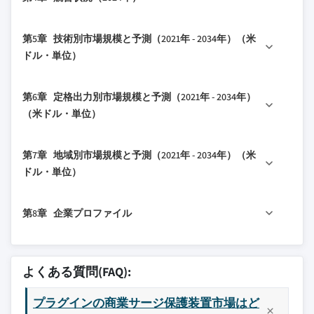
1.4.2 二次データ
3.2 規制環境
1.4.2.1 有料
3.3 業界への影響要因
4.1 はじめに
第5章 技術別市場規模と予測（2021年 - 2034年）（米
1.4.2.2 公共
3.3.1 成長ドライバー
4.2 戦略的展望
ドル・単位）
3.3.2 業界の課題と障壁
4.3 イノベーションと持続可能性の状況
3.4 成長可能性分析
5.1 主要動向
第6章 定格出力別市場規模と予測（2021年 - 2034年）
3.5 ポーターの5つの力分析
5.2 タイプ1
（米ドル・単位）
3.5.1 供給業者の交渉力
5.3 タイプ2
3.5.2 買い手の交渉力
6.1 主要動向
5.4 タイプ3
第7章 地域別市場規模と予測（2021年 - 2034年）（米
3.5.3 新規参入の脅威
6.2 ≦ 50 kA
ドル・単位）
3.5.4 代替品の脅威
6.3 > 50 kA 以上 100 kA
3.6 PESTEL分析
7.1 主要動向
6.4 > 100 kA 以上 150 kA
第8章 企業プロファイル
7.2 北米
6.5 > 150 kA
7.2.1 米国
8.1 ABB
7.2.2 カナダ
8.2 ベルキン
よくある質問(FAQ):
7.2.3 メキシコ
8.3 イートン
7.3 欧州
プラグインの商業サージ保護装置市場はど
8.4 エマソン・エレクトリック