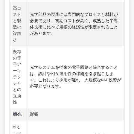
高コ
スト
光学部品の製造には専門的なプロセスと材料が
と製
必要であり、初期コストが高く、成熟した半導
造の
体技術に比べて規模の経済性が限定されること
複雑
があります。
さ
既存
の電
子ア
光学システムを従来の電子回路と統合すること
ーキ
は、設計や相互運用性の課題を引き起こしま
テク
す。これにより採用が遅れ、大規模なR&D投資が
チャ
必要となります。
との
互換
性
機会:
影響
AIと
エッ