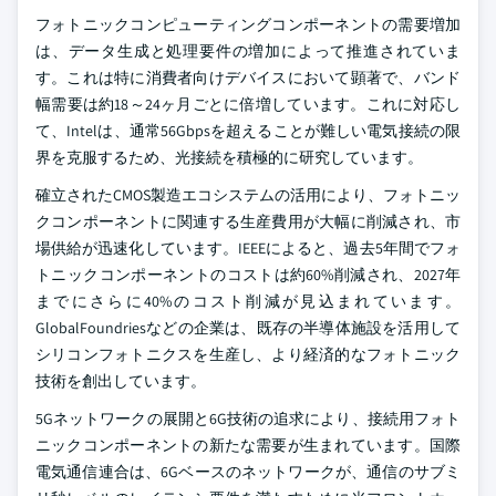
フォトニックコンピューティングコンポーネントの需要増加
は、データ生成と処理要件の増加によって推進されていま
す。これは特に消費者向けデバイスにおいて顕著で、バンド
幅需要は約18～24ヶ月ごとに倍増しています。これに対応し
て、Intelは、通常56Gbpsを超えることが難しい電気接続の限
界を克服するため、光接続を積極的に研究しています。
確立されたCMOS製造エコシステムの活用により、フォトニッ
クコンポーネントに関連する生産費用が大幅に削減され、市
場供給が迅速化しています。IEEEによると、過去5年間でフォ
トニックコンポーネントのコストは約60%削減され、2027年
までにさらに40%のコスト削減が見込まれています。
GlobalFoundriesなどの企業は、既存の半導体施設を活用して
シリコンフォトニクスを生産し、より経済的なフォトニック
技術を創出しています。
5Gネットワークの展開と6G技術の追求により、接続用フォト
ニックコンポーネントの新たな需要が生まれています。国際
電気通信連合は、6Gベースのネットワークが、通信のサブミ