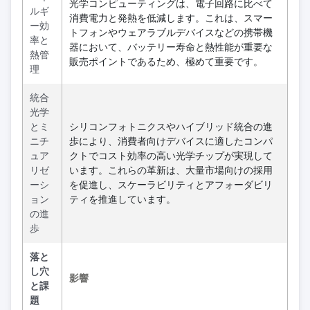
光学コンピューティングは、電子回路に比べて
ルギ
消費電力と発熱を低減します。これは、スマー
ー効
トフォンやウェアラブルデバイスなどの携帯機
率と
器において、バッテリー寿命と熱性能が重要な
熱管
販売ポイントであるため、極めて重要です。
理
統合
光学
とミ
シリコンフォトニクスやハイブリッド統合の進
ニチ
歩により、消費者向けデバイスに適したコンパ
ュア
クトでコスト効率の高い光学チップが実現して
リゼ
います。これらの革新は、大量市場向けの採用
ーシ
を促進し、スケーラビリティとアフォーダビリ
ョン
ティを推進しています。
の進
歩
落と
し穴
影響
と課
題