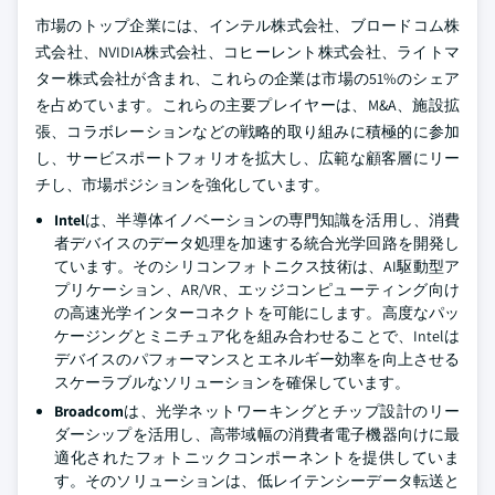
市場のトップ企業には、インテル株式会社、ブロードコム株
式会社、NVIDIA株式会社、コヒーレント株式会社、ライトマ
ター株式会社が含まれ、これらの企業は市場の51%のシェア
を占めています。これらの主要プレイヤーは、M&A、施設拡
張、コラボレーションなどの戦略的取り組みに積極的に参加
し、サービスポートフォリオを拡大し、広範な顧客層にリー
チし、市場ポジションを強化しています。
Intel
は、半導体イノベーションの専門知識を活用し、消費
者デバイスのデータ処理を加速する統合光学回路を開発し
ています。そのシリコンフォトニクス技術は、AI駆動型ア
プリケーション、AR/VR、エッジコンピューティング向け
の高速光学インターコネクトを可能にします。高度なパッ
ケージングとミニチュア化を組み合わせることで、Intelは
デバイスのパフォーマンスとエネルギー効率を向上させる
スケーラブルなソリューションを確保しています。
Broadcom
は、光学ネットワーキングとチップ設計のリー
ダーシップを活用し、高帯域幅の消費者電子機器向けに最
適化されたフォトニックコンポーネントを提供していま
す。そのソリューションは、低レイテンシーデータ転送と