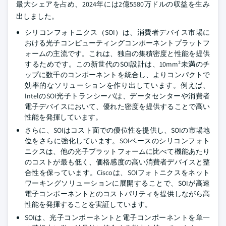
最大シェアを占め、2024年には2億5580万ドルの収益を生み
出しました。
シリコンフォトニクス（SOI）は、消費者デバイス市場に
おける光子コンピューティングコンポーネントプラットフ
ォームの主流です。これは、独自の集積密度と性能を提供
するためです。この新世代のSOI設計は、10mm²未満のチ
ップに数千のコンポーネントを統合し、よりコンパクトで
効率的なソリューションを作り出しています。例えば、
IntelのSOI光子トランシーバは、データセンターや消費者
電子デバイスにおいて、優れた密度を提供することで高い
性能を発揮しています。
さらに、SOIはコスト面での優位性を提供し、SOIの市場地
位をさらに強化しています。SOIベースのシリコンフォト
ニクスは、他の光子プラットフォームに比べて機能あたり
のコストが最も低く、価格感度の高い消費者デバイスと整
合性を保っています。Ciscoは、SOIフォトニクスをネット
ワーキングソリューションに展開することで、SOIが高速
電子コンポーネントとのコストパリティを提供しながら高
性能を発揮することを実証しています。
SOIは、光子コンポーネントと電子コンポーネントを単一