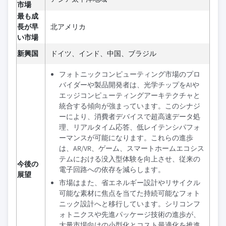
市場
最も成
長が早
北アメリカ
い市場
新興国
ドイツ、インド、中国、ブラジル
フォトニックコンピューティング市場のプロ
バイダーや製品開発者は、光学チップをAIや
エッジコンピューティングアーキテクチャと
統合する傾向が強まっています。このシナジ
ーにより、消費者デバイスで超高速データ処
理、リアルタイム応答、低レイテンシパフォ
ーマンスが可能になります。これらの進歩
は、AR/VR、ゲーム、スマートホームエコシス
テムにおける没入型体験を向上させ、従来の
今後の
電子回路への依存を減らします。
展望
市場はまた、省エネルギー設計やリサイクル
可能な素材に焦点を当てた持続可能なフォト
ニック設計へと移行しています。シリコンフ
ォトニクスや先進パッケージ技術の進歩が、
大量市場向けの小型化とコスト最適化を推進