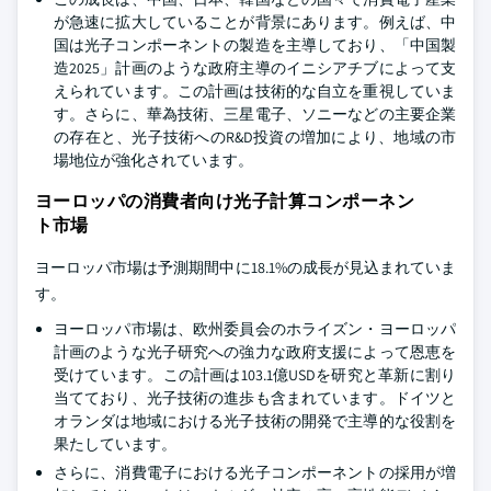
が急速に拡大していることが背景にあります。例えば、中
国は光子コンポーネントの製造を主導しており、「中国製
造2025」計画のような政府主導のイニシアチブによって支
えられています。この計画は技術的な自立を重視していま
す。さらに、華為技術、三星電子、ソニーなどの主要企業
の存在と、光子技術へのR&D投資の増加により、地域の市
場地位が強化されています。
ヨーロッパの消費者向け光子計算コンポーネン
ト市場
ヨーロッパ市場は予測期間中に18.1%の成長が見込まれていま
す。
ヨーロッパ市場は、欧州委員会のホライズン・ヨーロッパ
計画のような光子研究への強力な政府支援によって恩恵を
受けています。この計画は103.1億USDを研究と革新に割り
当てており、光子技術の進歩も含まれています。ドイツと
オランダは地域における光子技術の開発で主導的な役割を
果たしています。
さらに、消費電子における光子コンポーネントの採用が増