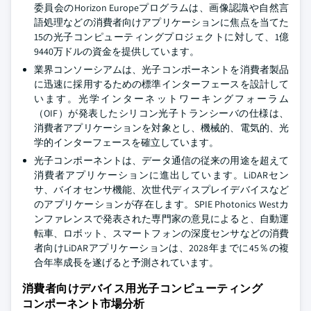
委員会のHorizon Europeプログラムは、画像認識や自然言
語処理などの消費者向けアプリケーションに焦点を当てた
15の光子コンピューティングプロジェクトに対して、1億
9440万ドルの資金を提供しています。
業界コンソーシアムは、光子コンポーネントを消費者製品
に迅速に採用するための標準インターフェースを設計して
います。光学インターネットワーキングフォーラム
（OIF）が発表したシリコン光子トランシーバの仕様は、
消費者アプリケーションを対象とし、機械的、電気的、光
学的インターフェースを確立しています。
光子コンポーネントは、データ通信の従来の用途を超えて
消費者アプリケーションに進出しています。LiDARセン
サ、バイオセンサ機能、次世代ディスプレイデバイスなど
のアプリケーションが存在します。SPIE Photonics Westカ
ンファレンスで発表された専門家の意見によると、自動運
転車、ロボット、スマートフォンの深度センサなどの消費
者向けLiDARアプリケーションは、2028年までに45％の複
合年率成長を遂げると予測されています。
消費者向けデバイス用光子コンピューティング
コンポーネント市場分析