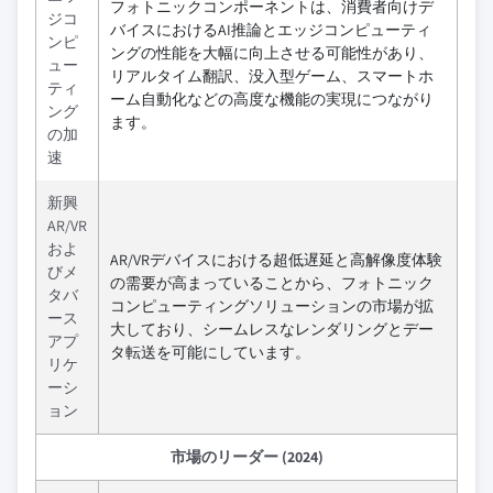
フォトニックコンポーネントは、消費者向けデ
ジコ
バイスにおけるAI推論とエッジコンピューティ
ンピ
ングの性能を大幅に向上させる可能性があり、
ュー
リアルタイム翻訳、没入型ゲーム、スマートホ
ティ
ーム自動化などの高度な機能の実現につながり
ング
ます。
の加
速
新興
AR/VR
およ
AR/VRデバイスにおける超低遅延と高解像度体験
びメ
の需要が高まっていることから、フォトニック
タバ
コンピューティングソリューションの市場が拡
ース
大しており、シームレスなレンダリングとデー
アプ
タ転送を可能にしています。
リケ
ーシ
ョン
市場のリーダー (2024)