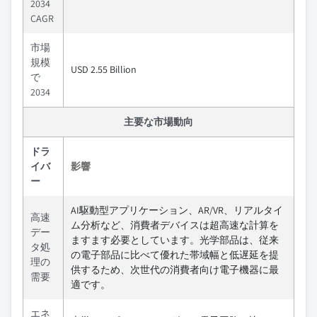
2034
CAGR
市場
規模
USD 2.55 Billion
で
2034
主要な市場動向
ドラ
イバ
影響
ー
AI駆動型アプリケーション、AR/VR、リアルタイ
高速
ム分析など、消費者デバイスは超高速な計算を
デー
ますます必要としています。光学部品は、従来
タ処
の電子部品に比べて優れた帯域幅と低遅延を提
理の
供するため、次世代の消費者向け電子機器に最
需要
適です。
エネ