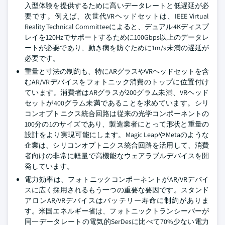
入型体験を提供するために高いデータレートと低遅延が必
要です。例えば、次世代VRヘッドセットは、IEEE Virtual
Reality Technical Committeeによると、デュアル4Kディスプ
レイを120Hzでサポートするために100Gbps以上のデータレ
ートが必要であり、動き病を防ぐために1m/s未満の遅延が
必要です。
重量と寸法の制約も、特にARグラスやVRヘッドセットを含
むAR/VRデバイスをフォトニック消費のトップに位置付け
ています。消費者はARグラスが200グラム未満、VRヘッド
セットが400グラム未満であることを求めています。シリ
コンオプトニクス統合回路は従来の光学コンポーネントの
100分の1のサイズであり、製造業者にとって形状と重量の
設計をより実現可能にします。Magic LeapやMetaのような
企業は、シリコンオプトニクス統合回路を活用して、消費
者向けの非常に軽量で高機能なウェアラブルデバイスを開
発しています。
電力効率は、フォトニックコンポーネントがAR/VRデバイ
スに広く採用されるもう一つの重要な要因です。スタンド
アロンAR/VRデバイスはバッテリー寿命に制約がありま
す。米国エネルギー省は、フォトニックトランシーバーが
同一データレートの電気的SerDesに比べて70%少ない電力