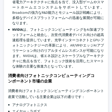
省電力アーキテクチャに焦点を当て、没入型ゲームやスマ
ートホームエコシステムをサポートしています。
Broadcomの強力なR&D能力とモジュール設計戦略により、
多様なデバイスプラットフォームへの迅速な展開が可能に
なります。
NVIDIA
は、フォトニックコンピューティングをAI加速プラ
ットフォームと統合し、次世代消費者デバイス向けの超高
速処理を提供しています。光学インターコネクトとGPU-フ
ォトニックシナジーの革新により、AR/VRやエッジAIアプ
リケーション向けのリアルタイムレスポンスが可能になり
ます。NVIDIAは、省エネ設計とスケーラブルなアーキテク
チャに焦点を当て、フォトニック技術を活用したスマート
な体験の主要な推進力となっています。
消費者向けフォトニックコンピューティングコ
ンポーネント市場の企業
消費者向けフォトニックコンピューティングコンポーネント
産業で活動している主要企業は以下の通りです：
アナログフォトニクス
エイヤー・ラボズ