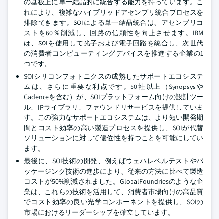
の基板上に単一結晶的に統合する能力を持っています。こ
れにより、複雑なハイブリッドアセンブリ統合プロセスを
排除できます。SOIによる単一結晶統合は、アセンブリコ
ストを60％削減し、回路の信頼性を向上させます。IBM
は、SOIを使用して光子および電子回路を統合し、次世代
の消費者コンピューティングデバイスを推進する企業の1
つです。
SOIシリコンフォトニクスの成熟したサポートエコシステ
ムは、さらに重要な利点です。50社以上（Synopsysや
Cadenceを含む）が、SOIプラットフォーム向けの設計ツー
ル、IPライブラリ、ファウンドリサービスを提供していま
す。この強力なサポートエコシステムは、より短い開発期
間とコスト効率の高い製造プロセスを提供し、SOIが代替
ソリューションに対して優位性を持つことを可能にしてい
ます。
最後に、SOI技術の開発、例えばウェハレベルテストやパ
ッケージング技術の進歩により、従来の方法に比べて製造
コストが50%削減されました。GlobalFoundriesのような企
業は、これらの技術を活用して、消費者市場向けの高品質
でコスト効率の良い光学コンポーネントを提供し、SOIの
市場におけるリーダーシップを確立しています。