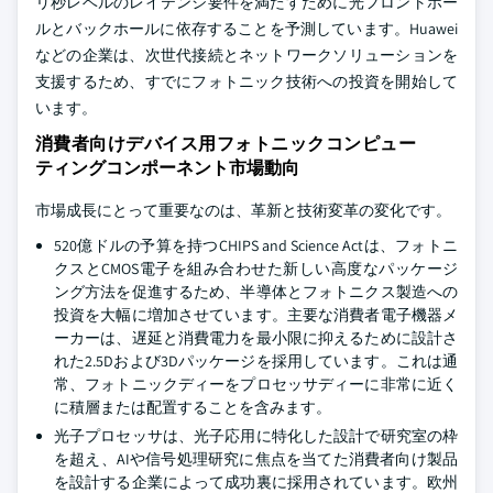
リ秒レベルのレイテンシ要件を満たすために光フロントホー
ルとバックホールに依存することを予測しています。Huawei
などの企業は、次世代接続とネットワークソリューションを
支援するため、すでにフォトニック技術への投資を開始して
います。
消費者向けデバイス用フォトニックコンピュー
ティングコンポーネント市場動向
市場成長にとって重要なのは、革新と技術変革の変化です。
520億ドルの予算を持つCHIPS and Science Actは、フォトニ
クスとCMOS電子を組み合わせた新しい高度なパッケージ
ング方法を促進するため、半導体とフォトニクス製造への
投資を大幅に増加させています。主要な消費者電子機器メ
ーカーは、遅延と消費電力を最小限に抑えるために設計さ
れた2.5Dおよび3Dパッケージを採用しています。これは通
常、フォトニックディーをプロセッサディーに非常に近く
に積層または配置することを含みます。
光子プロセッサは、光子応用に特化した設計で研究室の枠
を超え、AIや信号処理研究に焦点を当てた消費者向け製品
を設計する企業によって成功裏に採用されています。欧州