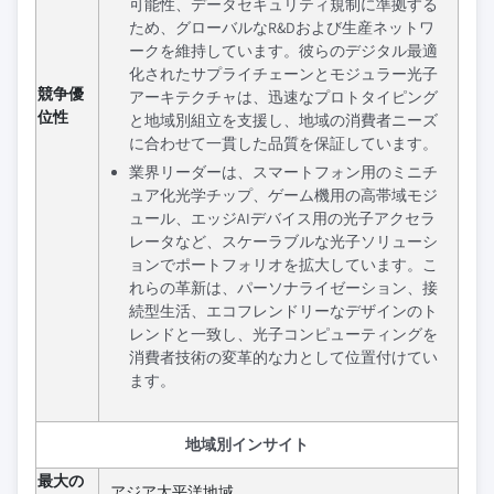
可能性、データセキュリティ規制に準拠する
ため、グローバルなR&Dおよび生産ネットワ
ークを維持しています。彼らのデジタル最適
化されたサプライチェーンとモジュラー光子
競争優
アーキテクチャは、迅速なプロトタイピング
位性
と地域別組立を支援し、地域の消費者ニーズ
に合わせて一貫した品質を保証しています。
業界リーダーは、スマートフォン用のミニチ
ュア化光学チップ、ゲーム機用の高帯域モジ
ュール、エッジAIデバイス用の光子アクセラ
レータなど、スケーラブルな光子ソリューシ
ョンでポートフォリオを拡大しています。こ
れらの革新は、パーソナライゼーション、接
続型生活、エコフレンドリーなデザインのト
レンドと一致し、光子コンピューティングを
消費者技術の変革的な力として位置付けてい
ます。
地域別インサイト
最大の
アジア太平洋地域