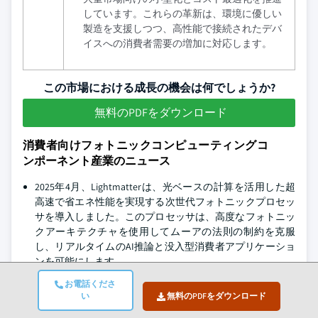
しています。これらの革新は、環境に優しい
製造を支援しつつ、高性能で接続されたデバ
イスへの消費者需要の増加に対応します。
この市場における成長の機会は何でしょうか?
無料のPDFをダウンロード
消費者向けフォトニックコンピューティングコ
ンポーネント産業のニュース
2025年4月、Lightmatterは、光ベースの計算を活用した超
高速で省エネ性能を実現する次世代フォトニックプロセッ
サを導入しました。このプロセッサは、高度なフォトニッ
クアーキテクチャを使用してムーアの法則の制約を克服
し、リアルタイムのAI推論と没入型消費者アプリケーショ
ンを可能にします。
2025年3月、NVIDIAは、AIファクトリーを数百万のGPUにス
お電話くださ
ケールアップするための共同パッケージ化光学技術を搭載
い
無料のPDFをダウンロード
したSpectrum-XおよびQuantum-Xフォトニックネットワー