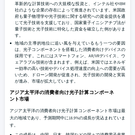
革新的な計算技術への大規模な投資と、インテル社やIBM
社のような企業の存在によって推進されています。米国政
府も量子物理学や光子技術に関する研究への資金提供を通
じて光子技術を支援しており、国家量子イニシアチブ法が
量子技術と光子技術に特化した資金を確立した例がありま
す。
地域の主導的地位に追い風を与えているもう一つの要因
は、光子コンポーネントを搭載した消費者向けデバイスの
採用です。これにはスマートフォン、AR/VRデバイス、ウ
ェアラブル技術が含まれます。例えば、米国ではエネルギ
ー効率の高い技術やデバイス処理速度の向上への需要が高
いため、ドローン開発が促進され、光子技術の開発と実装
が進み、市場が拡大しています。
アジア太平洋の消費者向け光子計算コンポーネ
ント市場
アジア太平洋の消費者向け光子計算コンポーネント市場は最
大の地域であり、予測期間中に18.9%の成長が見込まれていま
す。
この成長は、中国、日本、韓国などの国々で消費電子産業