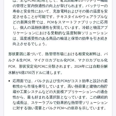
は、主なPCMの応用として、電気自動車のバッテリー機能
の管理と室内快適性の向上が挙げられます。バッテリーの
寿命と安全性において、充放電時およびその後の温度を安
定させることが可能です。テキスタイルやウェアラブルな
どの新興分野では、PCMをスマートファブリックに応用
し、個人の温熱快適性を実現しています。冷鎖と物流アプ
リケーションにおける受動的な温度制御ソリューション
は、温度感受性のある商品の輸送と保管の効率を引き続き
向上させるでしょう。
形状要因に基づいて、熱管理市場における相変化材料は、バ
ルク＆生PCM、マイクロカプセル化PCM、マクロカプセル化
PCM、形状安定化PCMに分類されます。2024年には自動分解
水解が6億1700万ドルに達します。
応用面では、バルクおよび生PCMがコスト効率と設計の柔
軟性から市場を牽引しています。高い熱容量と建物の熱貯
蔵や工業システムなどの大規模アプリケーションへの適合
性から、最も好まれる選択肢となっています。この継続的
な成長は、スケーラブルで効果的な熱管理ソリューション
に対する強い需要とバルクPCMへの依存を示しています。