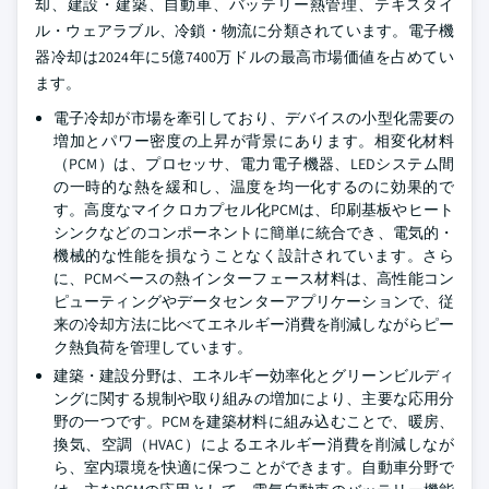
却、建設・建築、自動車、バッテリー熱管理、テキスタイ
ル・ウェアラブル、冷鎖・物流に分類されています。電子機
器冷却は2024年に5億7400万ドルの最高市場価値を占めてい
ます。
電子冷却が市場を牽引しており、デバイスの小型化需要の
増加とパワー密度の上昇が背景にあります。相変化材料
（PCM）は、プロセッサ、電力電子機器、LEDシステム間
の一時的な熱を緩和し、温度を均一化するのに効果的で
す。高度なマイクロカプセル化PCMは、印刷基板やヒート
シンクなどのコンポーネントに簡単に統合でき、電気的・
機械的な性能を損なうことなく設計されています。さら
に、PCMベースの熱インターフェース材料は、高性能コン
ピューティングやデータセンターアプリケーションで、従
来の冷却方法に比べてエネルギー消費を削減しながらピー
ク熱負荷を管理しています。
建築・建設分野は、エネルギー効率化とグリーンビルディ
ングに関する規制や取り組みの増加により、主要な応用分
野の一つです。PCMを建築材料に組み込むことで、暖房、
換気、空調（HVAC）によるエネルギー消費を削減しなが
ら、室内環境を快適に保つことができます。自動車分野で