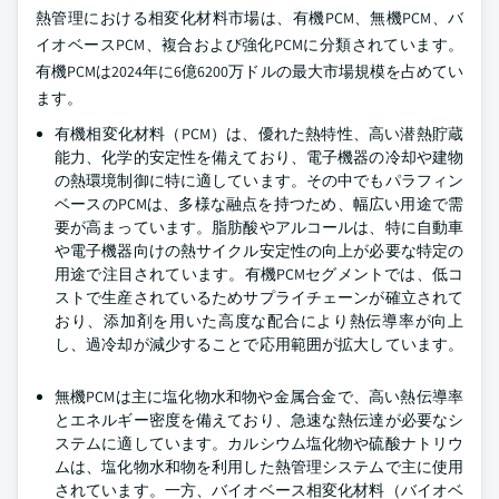
熱管理における相変化材料市場は、有機PCM、無機PCM、バ
イオベースPCM、複合および強化PCMに分類されています。
有機PCMは2024年に6億6200万ドルの最大市場規模を占めてい
ます。
有機相変化材料（PCM）は、優れた熱特性、高い潜熱貯蔵
能力、化学的安定性を備えており、電子機器の冷却や建物
の熱環境制御に特に適しています。その中でもパラフィン
ベースのPCMは、多様な融点を持つため、幅広い用途で需
要が高まっています。脂肪酸やアルコールは、特に自動車
や電子機器向けの熱サイクル安定性の向上が必要な特定の
用途で注目されています。有機PCMセグメントでは、低コ
ストで生産されているためサプライチェーンが確立されて
おり、添加剤を用いた高度な配合により熱伝導率が向上
し、過冷却が減少することで応用範囲が拡大しています。
無機PCMは主に塩化物水和物や金属合金で、高い熱伝導率
とエネルギー密度を備えており、急速な熱伝達が必要なシ
ステムに適しています。カルシウム塩化物や硫酸ナトリウ
ムは、塩化物水和物を利用した熱管理システムで主に使用
されています。一方、バイオベース相変化材料（バイオベ