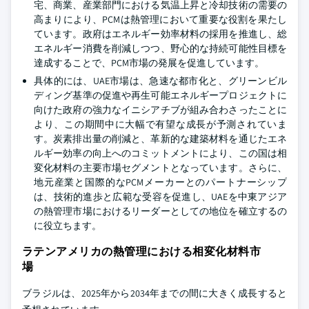
宅、商業、産業部門における気温上昇と冷却技術の需要の
高まりにより、PCMは熱管理において重要な役割を果たし
ています。政府はエネルギー効率材料の採用を推進し、総
エネルギー消費を削減しつつ、野心的な持続可能性目標を
達成することで、PCM市場の発展を促進しています。
具体的には、UAE市場は、急速な都市化と、グリーンビル
ディング基準の促進や再生可能エネルギープロジェクトに
向けた政府の強力なイニシアチブが組み合わさったことに
より、この期間中に大幅で有望な成長が予測されていま
す。炭素排出量の削減と、革新的な建築材料を通じたエネ
ルギー効率の向上へのコミットメントにより、この国は相
変化材料の主要市場セグメントとなっています。さらに、
地元産業と国際的なPCMメーカーとのパートナーシップ
は、技術的進歩と広範な受容を促進し、UAEを中東アジア
の熱管理市場におけるリーダーとしての地位を確立するの
に役立ちます。
ラテンアメリカの熱管理における相変化材料市
場
ブラジルは、2025年から2034年までの間に大きく成長すると