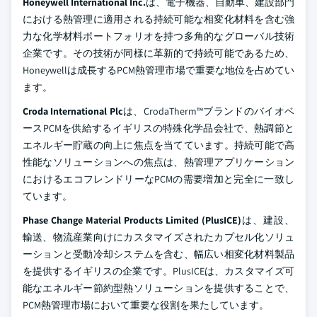
Honeywell International Inc.
は、電子機器、自動車、建設部門
における熱管理に適用される持続可能な相変化材料を含む強
力な化学材料ポートフォリオを持つ多角的なグローバル技術
企業です。その技術が同様に革新的で持続可能であるため、
Honeywellは成長するPCM熱管理市場で重要な地位を占めてい
ます。
Croda International Plc
は、CrodaTherm™ブランドのバイオベ
ースPCMを供給するイギリスの特殊化学品会社で、熱調節と
エネルギー貯蔵の向上に焦点を当てています。持続可能で高
性能なソリューションへの焦点は、熱管理アプリケーション
におけるエコフレンドリーなPCMの需要増加と完全に一致し
ています。
Phase Change Material Products Limited (PlusICE)
は、建設、
輸送、物流産業向けにカスタマイズされたカプセル化ソリュ
ーションと受動冷却システムを含む、幅広い相変化材料製品
を提供するイギリスの企業です。PlusICEは、カスタマイズ可
能なエネルギー節約型熱ソリューションを提供することで、
PCM熱管理市場において重要な役割を果たしています。