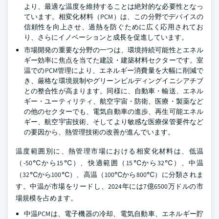
より、最適な温度を維持することは絶対的な必要性となっ
ています。相変化材料（PCM）は、この分野でデバイスの
信頼性を向上させ、過熱を防ぐために広く応用されてお
り、さらにイノベーションと成長を促進しています。
市場開発の重要な分野の一つは、環境持続可能性とエネル
ギー効率に焦点を当てた建設・建築材料セクターです。室
温でのPCM管理により、エネルギー消費量を大幅に削減で
き、厳格な環境規制やグリーンビルディングイニシアチブ
との整合性が高まります。同様に、自動車・輸送、エネル
ギー・ユーティリティ、航空宇宙・防衛、医療・製薬など
の他のセクターでも、電気自動車の進歩、再生可能エネル
ギー、航空宇宙技術、そしてより敏感な医療保管要件など
の要因から、熱管理技術の改善が進んでいます。
温度範囲別に、熱管理市場における相変化材料は、低温
（-50℃から15℃）、快適範囲（15℃から32℃）、中温
（32℃から100℃）、高温（100℃から800℃）に分類されま
す。中温が市場をリードし、2024年には7億6500万ドルの市
場規模を占めます。
中温PCMは、電子機器の冷却、電気自動車、エネルギー貯