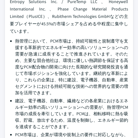
Entropy Solutions Inc. / PureTemp LLC、Honeywell
International Inc.、Phase Change Material Products
Limited（PlusICE）、Rubitherm Technologies GmbHなどの主
要プレイヤーが45.5%の市場シェアを占める中程度に集中し
ています。
熱管理において、PCM市場は、持続可能性と規制遵守を支
援する革新的でエネルギー効率の高いソリューションへの
需要が急速に成長することで推進されています。そのた
め、主要な競合他社は、環境に優しい熱調節を保証する高
度なPCM配合物の開発に向けた長期的な研究開発投資を通
じて市場ポジションを強化しています。継続的な革新によ
り、これらの企業は、特に建設、電子機器、自動車、産業
セグメントにおける持続可能な技術への世界的な需要の増
加を活用できます。
建設、電子機器、自動車、繊維などの各産業におけるエネ
ルギー効率の高いソリューションへの需要が、熱管理PCM
市場の成長を牽引しています。PCMは、相転移時に熱を吸
収、貯蔵、放出するため、温度を制御し、エネルギー節約
を達成することができます。
PCM市場は、企業が環境や規制上の要件に対応しながら、