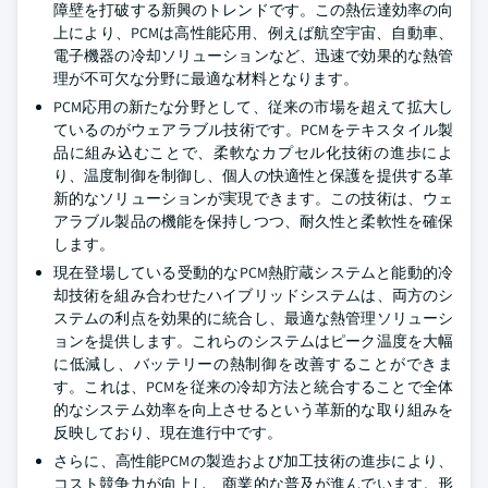
障壁を打破する新興のトレンドです。この熱伝達効率の向
上により、PCMは高性能応用、例えば航空宇宙、自動車、
電子機器の冷却ソリューションなど、迅速で効果的な熱管
理が不可欠な分野に最適な材料となります。
PCM応用の新たな分野として、従来の市場を超えて拡大し
ているのがウェアラブル技術です。PCMをテキスタイル製
品に組み込むことで、柔軟なカプセル化技術の進歩によ
り、温度制御を制御し、個人の快適性と保護を提供する革
新的なソリューションが実現できます。この技術は、ウェ
アラブル製品の機能を保持しつつ、耐久性と柔軟性を確保
します。
現在登場している受動的なPCM熱貯蔵システムと能動的冷
却技術を組み合わせたハイブリッドシステムは、両方のシ
ステムの利点を効果的に統合し、最適な熱管理ソリューシ
ョンを提供します。これらのシステムはピーク温度を大幅
に低減し、バッテリーの熱制御を改善することができま
す。これは、PCMを従来の冷却方法と統合することで全体
的なシステム効率を向上させるという革新的な取り組みを
反映しており、現在進行中です。
さらに、高性能PCMの製造および加工技術の進歩により、
コスト競争力が向上し、商業的な普及が進んでいます。形