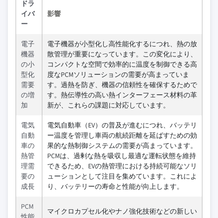
ドラ
イバ
影響
ー
電子
電子機器が小型化し高性能化するにつれ、熱の放
機器
散管理が重要になっています。この変化により、
の小
コンパクトな空間で効率的に温度を制御できる高
型化
度なPCMソリューションの需要が高まっていま
需要
す。過熱を防ぎ、機器の信頼性を確保するためで
の増
す。熱伝導性の高い熱インターフェース材料の革
加
新が、これらの課題に対応しています。
電気
電気自動車（EV）の普及が進むにつれ、バッテリ
自動
ー温度を管理し車両の航続距離を延ばすための効
車の
果的な熱制御システムの需要が高まっています。
熱管
PCMは、過剰な熱を吸収し最適な運転状態を維持
理需
できるため、EVの熱管理における持続可能なソリ
要の
ューションとして注目を集めています。これによ
成長
り、バッテリーの寿命と性能が向上します。
PCM
マイクロカプセル化やナノ強化技術などの新しい
性能