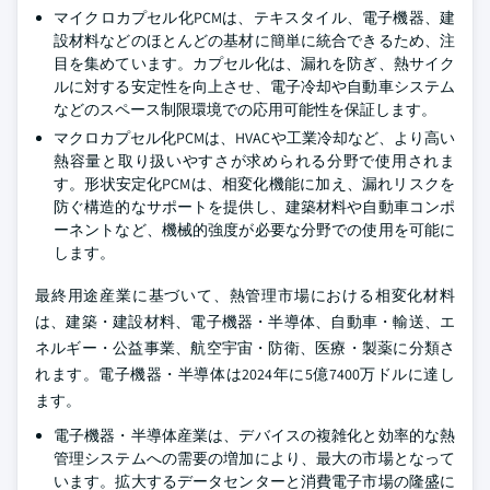
マイクロカプセル化PCMは、テキスタイル、電子機器、建
設材料などのほとんどの基材に簡単に統合できるため、注
目を集めています。カプセル化は、漏れを防ぎ、熱サイク
ルに対する安定性を向上させ、電子冷却や自動車システム
などのスペース制限環境での応用可能性を保証します。
マクロカプセル化PCMは、HVACや工業冷却など、より高い
熱容量と取り扱いやすさが求められる分野で使用されま
す。形状安定化PCMは、相変化機能に加え、漏れリスクを
防ぐ構造的なサポートを提供し、建築材料や自動車コンポ
ーネントなど、機械的強度が必要な分野での使用を可能に
します。
最終用途産業に基づいて、熱管理市場における相変化材料
は、建築・建設材料、電子機器・半導体、自動車・輸送、エ
ネルギー・公益事業、航空宇宙・防衛、医療・製薬に分類さ
れます。電子機器・半導体は2024年に5億7400万ドルに達し
ます。
電子機器・半導体産業は、デバイスの複雑化と効率的な熱
管理システムへの需要の増加により、最大の市場となって
います。拡大するデータセンターと消費電子市場の隆盛に