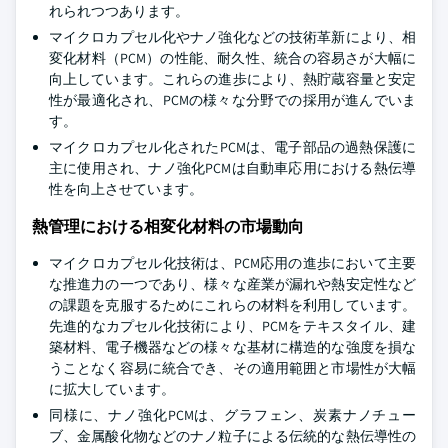
れられつつあります。
マイクロカプセル化やナノ強化などの技術革新により、相
変化材料（PCM）の性能、耐久性、統合の容易さが大幅に
向上しています。これらの進歩により、熱貯蔵容量と安定
性が最適化され、PCMの様々な分野での採用が進んでいま
す。
マイクロカプセル化されたPCMは、電子部品の過熱保護に
主に使用され、ナノ強化PCMは自動車応用における熱伝導
性を向上させています。
熱管理における相変化材料の市場動向
マイクロカプセル化技術は、PCM応用の進歩において主要
な推進力の一つであり、様々な産業が漏れや熱安定性など
の課題を克服するためにこれらの材料を利用しています。
先進的なカプセル化技術により、PCMをテキスタイル、建
築材料、電子機器などの様々な基材に構造的な強度を損な
うことなく容易に統合でき、その適用範囲と市場性が大幅
に拡大しています。
同様に、ナノ強化PCMは、グラフェン、炭素ナノチュー
ブ、金属酸化物などのナノ粒子による伝統的な熱伝導性の