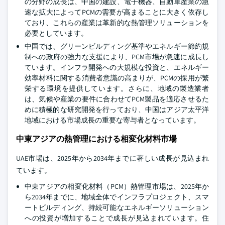
の分野の成長は、中国の建設、電子機器、自動車産業の急
速な拡大によってPCMの需要が高まることに大きく依存し
ており、これらの産業は革新的な熱管理ソリューションを
必要としています。
中国では、グリーンビルディング基準やエネルギー節約規
制への政府の強力な支援により、PCM市場が急速に成長し
ています。インフラ開発への大規模な投資と、エネルギー
効率材料に関する消費者意識の高まりが、PCMの採用が繁
栄する環境を提供しています。さらに、地域の製造業者
は、気候や産業の要件に合わせてPCM製品を適応させるた
めに積極的な研究開発を行っており、中国はアジア太平洋
地域における市場成長の重要な寄与者となっています。
中東アジアの熱管理における相変化材料市場
UAE市場は、2025年から2034年までに著しい成長が見込まれ
ています。
中東アジアの相変化材料（PCM）熱管理市場は、2025年か
ら2034年までに、地域全体でインフラプロジェクト、スマ
ートビルディング、持続可能なエネルギーソリューション
への投資が増加することで成長が見込まれています。住