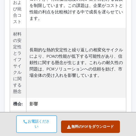
およ
を制限しています。この課題は、企業がコストと
び統
性能の利点を比較検討する中で成長を遅らせてい
合コ
ます。
スト
材料
の安
定性
長期的な熱的安定性と繰り返しの相変化サイクル
とラ
により、PCMの性能が低下する可能性があり、信
イフ
頼性に関する懸念が生じます。これらの耐久性の
サイ
問題は、PCMソリューションへの信頼を妨げ、市
クル
場全体の受け入れを影響しています。
に関
する
懸念
機会:
影響
電気
お電話くださ
自動
電気自動車の急速な成長は、PCMをバッテリー冷
い
無料のPDFをダウンロード
車へ
却や熱制御に利用する重要な機会を提供し、性能
の拡
と安全性の重要なニーズに対応しています。