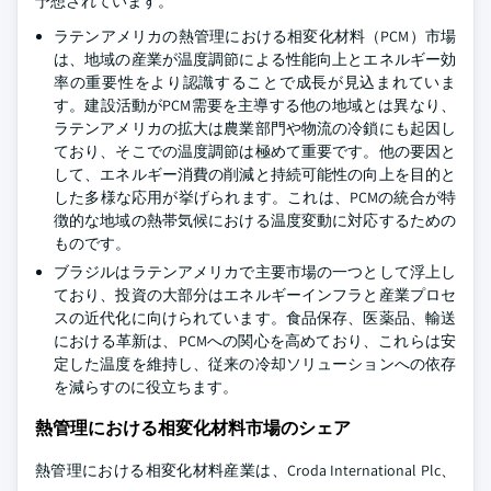
予想されています。
ラテンアメリカの熱管理における相変化材料（PCM）市場
は、地域の産業が温度調節による性能向上とエネルギー効
率の重要性をより認識することで成長が見込まれていま
す。建設活動がPCM需要を主導する他の地域とは異なり、
ラテンアメリカの拡大は農業部門や物流の冷鎖にも起因し
ており、そこでの温度調節は極めて重要です。他の要因と
して、エネルギー消費の削減と持続可能性の向上を目的と
した多様な応用が挙げられます。これは、PCMの統合が特
徴的な地域の熱帯気候における温度変動に対応するための
ものです。
ブラジルはラテンアメリカで主要市場の一つとして浮上し
ており、投資の大部分はエネルギーインフラと産業プロセ
スの近代化に向けられています。食品保存、医薬品、輸送
における革新は、PCMへの関心を高めており、これらは安
定した温度を維持し、従来の冷却ソリューションへの依存
を減らすのに役立ちます。
熱管理における相変化材料市場のシェア
熱管理における相変化材料産業は、Croda International Plc、