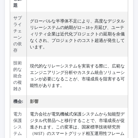
題
サプ
グローバルな半導体不足により、高度なデジタル
ライ
リレーシステムの納期が12～18ヶ月延び、ユーテ
チェ
ィリティ企業は近代化プロジェクトの延期を余儀
ーン
なくされ、プロジェクトのコスト超過が発生して
の依
います。
存
技術
現代的なリレーシステムを実装する際に、広範な
的な
エンジニアリング分析やカスタム統合ソリューシ
統合
ョンが必要になることが、市場成長を阻害する可
の複
能性があります。
雑さ
機会:
影響
電力
電力会社が電気機械式保護システムから知能型デ
保護
ジタル代替品へと移行することで、市場成長が促
シス
進されます。この変革は、国家標準技術研究所
テム
（NIST）のスマートグリッド相互運用性フレーム