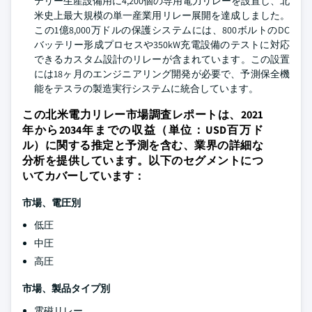
テリー生産設備用に4,200個の専用電力リレーを設置し、北
米史上最大規模の単一産業用リレー展開を達成しました。
この1億8,000万ドルの保護システムには、800ボルトのDC
バッテリー形成プロセスや350kW充電設備のテストに対応
できるカスタム設計のリレーが含まれています。この設置
には18ヶ月のエンジニアリング開発が必要で、予測保全機
能をテスラの製造実行システムに統合しています。
この北米電力リレー市場調査レポートは、2021
年から2034年までの収益（単位：USD百万ド
ル）に関する推定と予測を含む、業界の詳細な
分析を提供しています。以下のセグメントにつ
いてカバーしています：
市場、電圧別
低圧
中圧
高圧
市場、製品タイプ別
電磁リレー