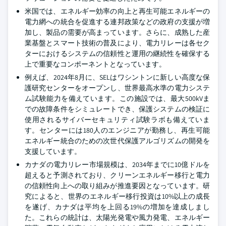
米国では、エネルギー効率の向上と再生可能エネルギーの
電力網への統合を促進する連邦政策などの政府の支援が増
加し、製品の需要が高まっています。さらに、成熟した産
業基盤とスマート技術の普及により、電力リレーは各セク
ターにおけるシステムの信頼性と運用の継続性を確保する
上で重要なコンポーネントとなっています。
例えば、2024年8月に、SELはワシントンに新しい高度な保
護研究センターをオープンし、世界最高水準の電力システ
ム試験能力を備えています。この施設では、最大500kVま
での故障条件をシミュレートでき、保護システムの検証に
使用されるサイバーセキュリティ試験ラボも備えていま
す。センターには180人のエンジニアが勤務し、再生可能
エネルギー統合のための次世代保護アルゴリズムの開発を
支援しています。
カナダの電力リレー市場規模は、2034年までに10億ドルを
超えると予測されており、クリーンエネルギー移行と電力
の信頼性向上への取り組みが推進要因となっています。研
究によると、世界のエネルギー移行投資は10%以上の成長
を遂げ、カナダは平均を上回る19%の増加を達成しまし
た。これらの統計は、太陽光発電や風力発電、エネルギー