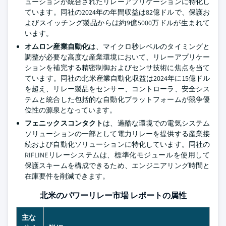
ューションが統合されたリレーアプリケーションに特化し
ています。同社の2024年の年間収益は82億ドルで、保護お
よびスイッチング製品からは約9億5000万ドルが生まれて
います。
オムロン産業自動化
は、マイクロ秒レベルのタイミングと
調整が必要な高度な産業環境において、リレーアプリケー
ションを補完する精密制御およびセンサ技術に焦点を当て
ています。同社の北米産業自動化収益は2024年に15億ドル
を超え、リレー製品をセンサー、コントローラ、安全シス
テムと統合した包括的な自動化プラットフォームが競争優
位性の源泉となっています。
フェニックスコンタクト
は、過酷な環境での電気システム
ソリューションの一部として電力リレーを提供する産業接
続および自動化ソリューションに特化しています。同社の
RIFLINEリレーシステムは、標準化モジュールを使用して
保護スキームを構成できるため、エンジニアリング時間と
在庫要件を削減できます。
北米のパワーリレー市場 レポートの属性
主な