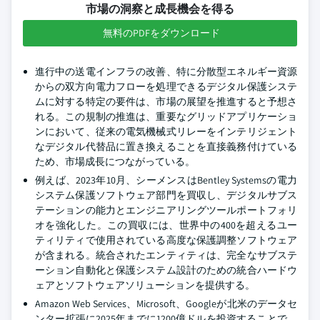
市場の洞察と成長機会を得る
無料のPDFをダウンロード
進行中の送電インフラの改善、特に分散型エネルギー資源
からの双方向電力フローを処理できるデジタル保護システ
ムに対する特定の要件は、市場の展望を推進すると予想さ
れる。この規制の推進は、重要なグリッドアプリケーショ
ンにおいて、従来の電気機械式リレーをインテリジェント
なデジタル代替品に置き換えることを直接義務付けている
ため、市場成長につながっている。
例えば、2023年10月、シーメンスはBentley Systemsの電力
システム保護ソフトウェア部門を買収し、デジタルサブス
テーションの能力とエンジニアリングツールポートフォリ
オを強化した。この買収には、世界中の400を超えるユー
ティリティで使用されている高度な保護調整ソフトウェア
が含まれる。統合されたエンティティは、完全なサブステ
ーション自動化と保護システム設計のための統合ハードウ
ェアとソフトウェアソリューションを提供する。
Amazon Web Services、Microsoft、Googleが北米のデータセ
ンター拡張に2025年までに1200億ドルを投資することで、