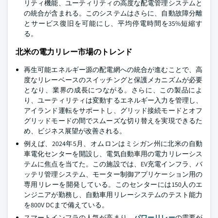
リティ機能、ユーティリティの高度な配電管理システムと
の統合が含まれる。このシステムはさらに、自動故障分離
とサービス復旧を可能にし、平均停電時間を35%短縮す
る。
北米の電力リレー市場のトレンド
再生可能エネルギー源の配電網への統合が進むことで、高
度なリレーベースのスイッチングと保護メカニズムが必要
となり、業界の成長につながる。さらに、この製品によ
り、ユーティリティは変動するエネルギー入力を管理し、
アイランド運転をサポートし、グリッド接続モードとオフ
グリッドモードの間でスムーズな切り替えを実現できるた
め、ビジネス展望が改善される。
例えば、2024年5月、オムロンはミシガン州に北米の自動
車電化センターを開設し、電気自動車用の電力リレーシス
テムに焦点を当てた。この施設では、EV充電インフラ、バ
ッテリ管理システム、モーター制御アプリケーション用の
専用リレーを開発している。このセンターには150人のエ
ンジニアが勤務し、自動車用リレーシステムのテスト能力
を800V DCまで備えている。
スマートインフラの人気が高まり、
パワーリレー
の需要が