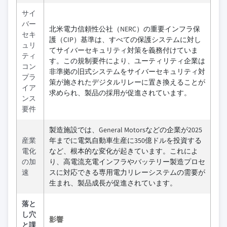
サイ
バー
北米電力信頼性公社（NERC）の重要インフラ保
セキ
護（CIP）基準は、すべての保護システムに対し
ュリ
てサイバーセキュリティ対策を義務付けていま
ティ
す。この規制要件により、ユーティリティ企業は
コン
非準拠の旧式システムをサイバーセキュリティ対
プラ
策が施されたデジタルリレーに置き換えることが
イア
求められ、製品の採用が促進されています。
ンス
要件
製造施設では、General Motorsなどの企業が2025
産業
年までに電気自動車生産に350億ドルを投資する
電化
など、根本的な変化が起きています。これによ
の加
り、高電流充電インフラやバッテリー製造プロセ
速
スに対応できる専用電力リレーシステムの需要が
生まれ、製品成長が促進されています。
落と
し穴
影響
と課