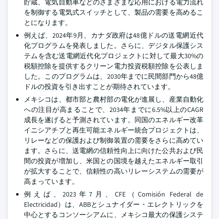
貯蔵、電気自動車などのさまざまな応用における電力流れ
を制御する電気式スイッチとして、製品の需要を高めるこ
とになります。
例えば、2024年9月、カナダ政府は48億ドルの送電網近代
化プログラムを発表しました。さらに、デジタル保護シス
テムを含む送電網近代化プロジェクトに対して最大30%の
税額控除を提供するクリーン電力投資税額控除を公表しま
した。このプログラムは、2030年までに民間部門から48億
ドルの投資を引き出すことが期待されています。
メキシコは、都市部と農村部の電化が進展し、産業自動化
への注目が高まることで、2034年までに6.5%以上のCAGR
成長を遂げると予測されています。同国のエネルギー改革
イニシアチブと再生可能エネルギー統合プロジェクトは、
リレーなどの保護および制御装置の需要をさらに高めてい
ます。さらに、送電網の信頼性向上に向けた公共および民
間の投資が増加し、米国との国境を越えたエネルギー取引
が拡大することで、信頼性の高いリレーシステムの需要が
高まっています。
例えば、2023年7月、CFE（Comisión Federal de
Electricidad）は、ABBとシュナイダー・エレクトリックを
中心とするコンソーシアムに、メキシコ最大の保護システ