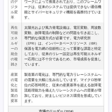
のデ
ワークによって推進されており、このフレームワ
ジタ
ークは、従来のシステムでは提供できない通信機
ル変
能とサイバーセキュリティ機能を義務付けていま
革
す。
再生
太陽光および風力発電設備は、電圧変動、周波数
可能
変動、故障電流の制限などの問題を引き起こし、
エネ
専門的な保護方式が必要です。電力研究所
ルギ
（EPRI）は、インバータベースリソース（IBR）
ーの
保護を電力網の信頼性にとって重要な課題と特定
統合
しており、従来のリレー設定は再生可能エネルギ
の複
ー応用には不十分であるため、市場成長を促進し
雑さ
ています。
産業
製造業の電化は、専門的な電力リレーシステムへ
の電
の需要を大幅に生み出しています。マイクロ秒単
化と
位の応答時間と、従来の産業基準を超える故障電
製造
流処理能力を備えたリレーシステムへの需要が増
業の
加しており、好ましいビジネス環境を形成してい
変革
ます。
市場のリーダー (2024)