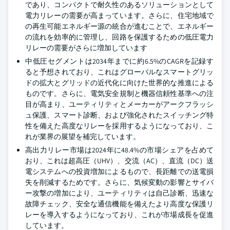
であり、コンパクトで耐久性のあるソリューションとして
電力リレーの需要が高まっています。さらに、住宅地域で
の再生可能エネルギー源の統合が進むことで、エネルギー
の流れを効率的に管理し、回路を保護するための低圧電力
リレーの需要がさらに増加しています
中低圧セグメントは2034年までに約6.5%のCAGRを記録す
ると予想されており、これはグローバルなスマートグリッ
ドの拡大とグリッドの近代化に向けた世界的な推進による
ものです。さらに、電気安全規制と機器信頼性基準への注
目が高まり、ユーティリティとメーカーがアークフラッシ
ュ保護、スマート診断、および強化されたスイッチング特
性を備えた高度なリレーを採用するようになっており、こ
れが業界の展望を補完しています。
高出力リレー市場は2024年に48.4%の市場シェアを占めて
おり、これは超高圧（UHV）、交流（AC）、直流（DC）送
電システムへの投資増加によるもので、長距離での送電損
失を削減するためです。さらに、気候変動の影響とサイバ
ー攻撃の増加により、ユーティリティは自己診断、迅速な
故障チェック、安全な通信機能を備えたより高度な保護リ
レーを導入するようになっており、これが市場成長を促進
しています。