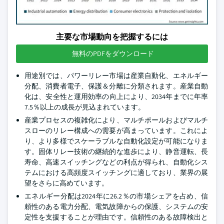
主要な市場動向を把握するには
無料のPDFをダウンロード
用途別では、パワーリレー市場は産業自動化、エネルギー
分配、消費者電子、保護＆分離に分類されます。産業自動
化は、安全性と運用効率の向上により、2034年までに年率
7.5％以上の成長が見込まれています。
産業プロセスの複雑化により、マルチポールおよびマルチ
スローのリレー構成への需要が高まっています。これによ
り、より多様でスケーラブルな自動化設定が可能になりま
す。固体リレー技術の継続的な進歩により、静音運転、長
寿命、高速スイッチングなどの利点が得られ、自動化シス
テムにおける高頻度スイッチングに適しており、業界の展
望をさらに高めています。
エネルギー分配は2024年に26.2％の市場シェアを占め、信
頼性のある電力分配、電気故障からの保護、システムの安
定性を支援することが理由です。信頼性のある故障検出と