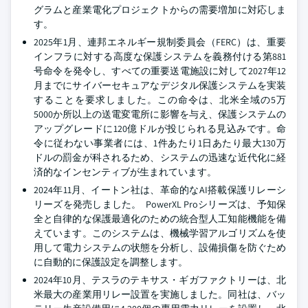
グラムと産業電化プロジェクトからの需要増加に対応しま
す。
2025年1月、連邦エネルギー規制委員会（FERC）は、重要
インフラに対する高度な保護システムを義務付ける第881
号命令を発令し、すべての重要送電施設に対して2027年12
月までにサイバーセキュアなデジタル保護システムを実装
することを要求しました。この命令は、北米全域の5万
5000か所以上の送電変電所に影響を与え、保護システムの
アップグレードに120億ドルが投じられる見込みです。命
令に従わない事業者には、1件あたり1日あたり最大130万
ドルの罰金が科されるため、システムの迅速な近代化に経
済的なインセンティブが生まれています。
2024年11月、イートン社は、革命的なAI搭載保護リレーシ
リーズを発売しました。 PowerXL Proシリーズは、予知保
全と自律的な保護最適化のための統合型人工知能機能を備
えています。このシステムは、機械学習アルゴリズムを使
用して電力システムの状態を分析し、設備損傷を防ぐため
に自動的に保護設定を調整します。
2024年10月、テスラのテキサス・ギガファクトリーは、北
米最大の産業用リレー設置を実施しました。同社は、バッ