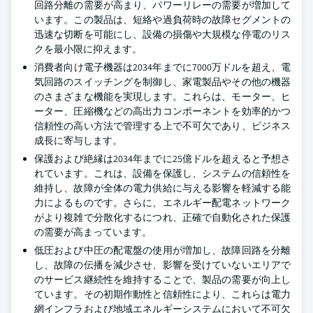
回路分離の需要が高まり、パワーリレーの需要が増加して
います。この製品は、短絡や過負荷時の故障セグメントの
迅速な切断を可能にし、設備の損傷や大規模な停電のリス
クを最小限に抑えます。
消費者向け電子機器は2034年までに7000万ドルを超え、電
気回路のスイッチングを制御し、家電製品やその他の機器
のさまざまな機能を実現します。これらは、モーター、ヒ
ーター、圧縮機などの高出力コンポーネントを効率的かつ
信頼性の高い方法で管理する上で不可欠であり、ビジネス
成長に寄与します。
保護および絶縁は2034年までに25億ドルを超えると予想さ
れています。これは、設備を保護し、システムの信頼性を
維持し、故障が全体の電力供給に与える影響を軽減する能
力によるものです。さらに、エネルギー配電ネットワーク
がより複雑で分散化するにつれ、正確で自動化された保護
の需要が高まっています。
低圧および中圧の配電盤の使用が増加し、故障回路を分離
し、故障の伝播を減少させ、影響を受けていないエリアで
のサービス継続性を維持することで、製品の需要が向上し
ています。その初期作動性と信頼性により、これらは電力
網インフラおよび地域エネルギーシステムにおいて不可欠