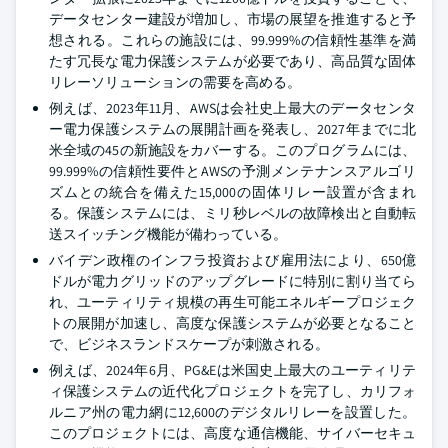
データセンター建設が増加し、市場の展望を推進すると予
想される。これらの施設には、99.999%の信頼性基準を満
たす冗長な電力保護システムが必要であり、高品質な固体
リレーソリューションの需要を高める。
例えば、2023年11月、AWSは会社史上最大のデータセンタ
ー電力保護システムの展開計画を発表し、2027年までに北
米全域の45の新施設をカバーする。このプログラムには、
99.999%の信頼性要件とAWSの予測メンテナンスアルゴリ
ズムとの統合を備えた15,000の固体リレー設置が含まれ
る。保護システムには、ミリ秒レベルの故障検出と自動転
送スイッチング機能が備わっている。
バイデン政権のインフラ投資および雇用法により、650億
ドルが電力グリッドのアップグレードに特別に割り当てら
れ、ユーティリティ規模の再生可能エネルギープロジェク
トの展開が加速し、高度な保護システムが必要となること
で、ビジネスランドスケープが刺激される。
例えば、2024年6月、PG&Eは米国史上最大のユーティリテ
ィ保護システムの近代化プロジェクトを完了し、カリフォ
ルニア州の電力網に12,600のデジタルリレーを設置した。
このプロジェクトには、高度な通信機能、サイバーセキュ