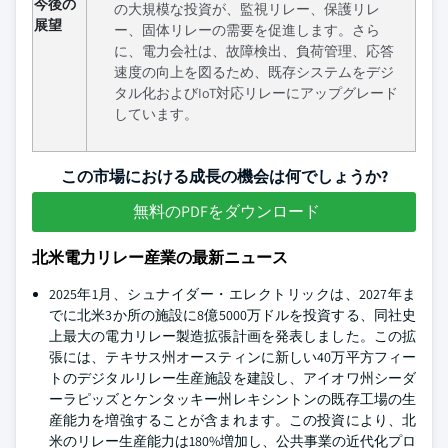
今後の
の大規模な投資が、監視リレー、保護リレ
展望
ー、固体リレーの需要を促進します。さら
に、電力会社は、故障検出、負荷管理、応答
速度の向上を図るため、既存システムをデジ
タル化およびIoT対応リレーにアップグレード
しています。
この市場における成長の機会は何でしょうか?
無料のPDFをダウンロード
北米電力リレー産業の最新ニュース
2025年1月、シュナイダー・エレクトリックは、2027年ま
でに北米3か所の施設に8億5000万ドルを投資する、同社史
上最大の電力リレー製造拡張計画を発表しました。この拡
張には、テキサス州オースティンに新しい40万平方フィー
トのデジタルリレー生産施設を建設し、アイオワ州シーダ
ーラピッズとケンタッキー州レキシントンの既存工場の生
産能力を増強することが含まれます。この投資により、北
米のリレー生産能力は180%増加し、公共事業の近代化プロ