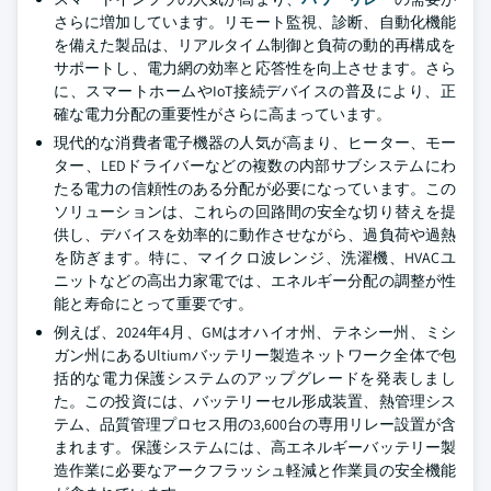
さらに増加しています。リモート監視、診断、自動化機能
を備えた製品は、リアルタイム制御と負荷の動的再構成を
サポートし、電力網の効率と応答性を向上させます。さら
に、スマートホームやIoT接続デバイスの普及により、正
確な電力分配の重要性がさらに高まっています。
現代的な消費者電子機器の人気が高まり、ヒーター、モー
ター、LEDドライバーなどの複数の内部サブシステムにわ
たる電力の信頼性のある分配が必要になっています。この
ソリューションは、これらの回路間の安全な切り替えを提
供し、デバイスを効率的に動作させながら、過負荷や過熱
を防ぎます。特に、マイクロ波レンジ、洗濯機、HVACユ
ニットなどの高出力家電では、エネルギー分配の調整が性
能と寿命にとって重要です。
例えば、2024年4月、GMはオハイオ州、テネシー州、ミシ
ガン州にあるUltiumバッテリー製造ネットワーク全体で包
括的な電力保護システムのアップグレードを発表しまし
た。この投資には、バッテリーセル形成装置、熱管理シス
テム、品質管理プロセス用の3,600台の専用リレー設置が含
まれます。保護システムには、高エネルギーバッテリー製
造作業に必要なアークフラッシュ軽減と作業員の安全機能