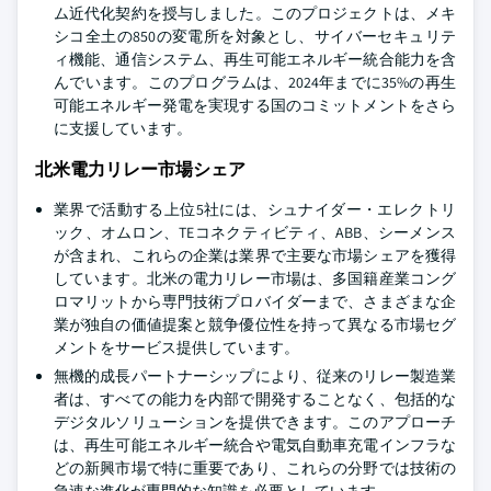
ム近代化契約を授与しました。このプロジェクトは、メキ
シコ全土の850の変電所を対象とし、サイバーセキュリテ
ィ機能、通信システム、再生可能エネルギー統合能力を含
んでいます。このプログラムは、2024年までに35%の再生
可能エネルギー発電を実現する国のコミットメントをさら
に支援しています。
北米電力リレー市場シェア
業界で活動する上位5社には、シュナイダー・エレクトリ
ック、オムロン、TEコネクティビティ、ABB、シーメンス
が含まれ、これらの企業は業界で主要な市場シェアを獲得
しています。北米の電力リレー市場は、多国籍産業コング
ロマリットから専門技術プロバイダーまで、さまざまな企
業が独自の価値提案と競争優位性を持って異なる市場セグ
メントをサービス提供しています。
無機的成長パートナーシップにより、従来のリレー製造業
者は、すべての能力を内部で開発することなく、包括的な
デジタルソリューションを提供できます。このアプローチ
は、再生可能エネルギー統合や電気自動車充電インフラな
どの新興市場で特に重要であり、これらの分野では技術の