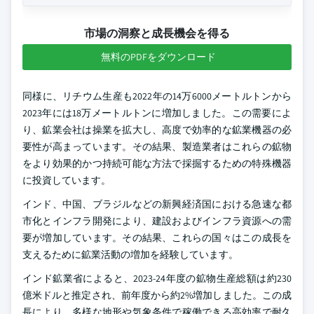
市場の洞察と成長機会を得る
無料のPDFをダウンロード
同様に、リチウム生産も2022年の14万6000メートルトンから
2023年には18万メートルトンに増加しました。この需要によ
り、鉱業会社は操業を拡大し、高度で効率的な鉱業機器の必
要性が高まっています。その結果、製造業者はこれらの鉱物
をより効果的かつ持続可能な方法で採掘するための特殊機器
に投資しています。
インド、中国、ブラジルなどの新興経済国における急速な都
市化とインフラ開発により、建設およびインフラ資源への需
要が増加しています。その結果、これらの国々はこの成長を
支えるために鉱業活動の増加を経験しています。
インド鉱業省によると、2023-24年度の鉱物生産総額は約230
億米ドルと推定され、前年度から約2%増加しました。この成
長により、多様な地形や気象条件で稼働できる高効率で耐久