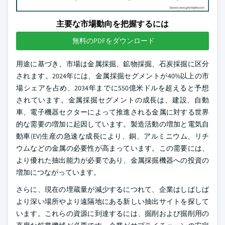
主要な市場動向を把握するには
無料のPDFをダウンロード
用途に基づき、市場は金属採掘、鉱物採掘、石炭採掘に区分
されます。2024年には、金属採掘セグメントが40%以上の市
場シェアを占め、2034年までに550億米ドルを超えると予想
されています。金属採掘セグメントの成長は、建設、自動
車、電子機器セクターによって推進される金属に対する世界
的な需要の増加に起因しています。製造活動の増加と電気自
動車(EV)生産の急速な成長により、銅、アルミニウム、リチ
ウムなどの金属の必要性が高まっています。この需要には、
より優れた抽出能力が必要であり、金属採掘機器への投資の
増加につながっています。
さらに、現在の埋蔵量が減少するにつれて、企業はしばしば
より深い場所やより遠隔地にある新しい抽出サイトを探して
います。これらの資源に到達するには、掘削および掘削用の