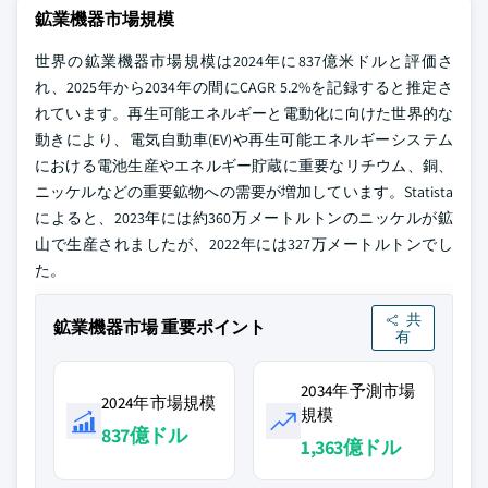
鉱業機器市場規模
世界の鉱業機器市場規模は2024年に837億米ドルと評価さ
れ、2025年から2034年の間にCAGR 5.2%を記録すると推定さ
れています。再生可能エネルギーと電動化に向けた世界的な
動きにより、電気自動車(EV)や再生可能エネルギーシステム
における電池生産やエネルギー貯蔵に重要なリチウム、銅、
ニッケルなどの重要鉱物への需要が増加しています。Statista
によると、2023年には約360万メートルトンのニッケルが鉱
山で生産されましたが、2022年には327万メートルトンでし
た。
共
鉱業機器市場 重要ポイント
有
2034年予測市場
2024年市場規模
規模
837億ドル
1,363億ドル