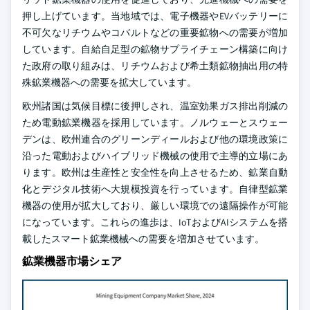
押し上げています。当地域では、電子機器やEVバッテリーに
不可欠なリチウムやコバルトなどの重要鉱物への需要が増加
しています。自給自足型の鉱物サプライチェーン構築に向け
た政府の取り組みは、リチウムおよび希土類鉱物抽出用の特
殊鉱業機器への需要を拡大しています。
欧州諸国は気候目標に後押しされ、温室効果ガス排出削減の
ため電動鉱業機器を採用しています。ノルウェーとスウェー
デンは、欧州連合のグリーンディールおよび他の環境政策に
沿った電動およびハイブリッド機械の使用で主導的立場にあ
ります。欧州は生産性と安全性を向上させるため、鉱業自動
化とデジタル技術へ大規模投資を行っています。自律型鉱業
機器の使用が拡大しており、厳しい環境での遠隔操作が可能
になっています。これらの進歩は、IoTおよびAIシステムを搭
載したスマート鉱業機械への需要を増加させています。
鉱業機器市場シェア