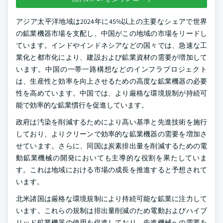
アジア太平洋地域は2024年に45%以上の主要なシェアで世界
の鉱業機器市場を支配し、中国がこの地域の市場をリードし
ています。インドやインドネシアなどの国々では、急速な工
業化と都市化により、建設および鉱業資材の需要が増加して
います。中国の一帯一路構想などのインフラプロジェクト
は、生産性と効率を向上させるための高度な鉱業機器の必要
性を高めています。中国では、より厳格な環境規制が持続可
能で効率的な鉱業慣行を促進しています。
政府は汚染を削減するためにより高い基準と先進技術を施行
しており、よりクリーンで効率的な鉱業機器の需要を増加さ
せています。さらに、同国は炭素排出量を削減するための電
動鉱業機械の開発においても主導的な役割を果たしていま
す。これは地域における市場の成長を推進すると予想されて
います。
北米諸国は厳格な環境規制により持続可能な鉱業に注力して
います。これらの規制は排出量削減のため電動およびハイブ
リッド鉱業機器の使用を促進しており、先進機械への需要を