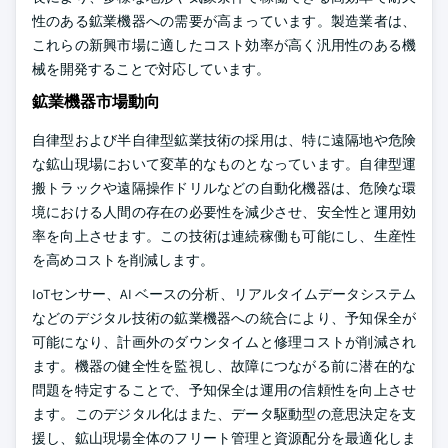
性のある鉱業機器への需要が高まっています。製造業者は、
これらの新興市場に適したコスト効率が高く汎用性のある機
械を開発することで対応しています。
鉱業機器市場動向
自律型および半自律型鉱業技術の採用は、特に遠隔地や危険
な鉱山現場において変革的なものとなっています。自律型運
搬トラックや遠隔操作ドリルなどの自動化機器は、危険な環
境における人間の存在の必要性を減少させ、安全性と運用効
率を向上させます。この技術は連続稼働も可能にし、生産性
を高めコストを削減します。
IoTセンサー、AI ベースの分析、リアルタイムデータシステム
などのデジタル技術の鉱業機器への統合により、予知保全が
可能になり、計画外のダウンタイムと修理コストが削減され
ます。機器の健全性を監視し、故障につながる前に潜在的な
問題を特定することで、予知保全は運用の信頼性を向上させ
ます。このデジタル化はまた、データ駆動型の意思決定を支
援し、鉱山現場全体のフリート管理と資源配分を最適化しま