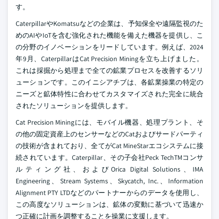
す。
CaterpillarやKomatsuなどの企業は、予知保全や遠隔監視のた
めのAIやIoTを含む強化された機能を備えた機器を提供し、こ
の分野のイノベーションをリードしています。例えば、2024
年9月、CaterpillarはCat Precision Miningを立ち上げました。
これは採掘から処理まで全ての鉱業プロセスを改善するソリ
ューションです。このイニシアチブは、各鉱業操業の特定の
ニーズと鉱体特性に合わせてカスタマイズされた完全に統合
されたソリューションを提供します。
Cat Precision Miningには、モバイル機器、処理プラント、そ
の他の固定資産上のセンサーなどのCatおよびサードパーティ
の技術が含まれており、全てがCat MineStarエコシステムに接
続されています。Caterpillar、その子会社Peck TechTMコンサ
ルティング社、およびOrica Digital Solutions、IMA
Engineering、Stream Systems、Skycatch, Inc.、Information
Alignment PTY LTDなどのパートナーからのデータを使用し、
この高度なソリューションは、鉱体の変動に基づいて迅速か
つ正確に計画を調整することを操業に支援します。