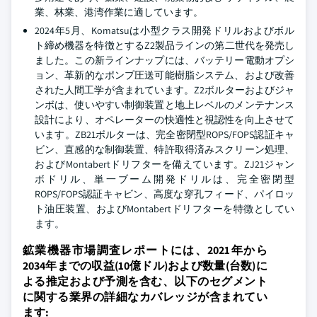
業、林業、港湾作業に適しています。
2024年5月、Komatsuは小型クラス開発ドリルおよびボル
ト締め機器を特徴とするZ2製品ラインの第二世代を発売し
ました。この新ラインナップには、バッテリー電動オプシ
ョン、革新的なポンプ圧送可能樹脂システム、および改善
された人間工学が含まれています。Z2ボルターおよびジャ
ンボは、使いやすい制御装置と地上レベルのメンテナンス
設計により、オペレーターの快適性と視認性を向上させて
います。ZB21ボルターは、完全密閉型ROPS/FOPS認証キャ
ビン、直感的な制御装置、特許取得済みスクリーン処理、
およびMontabertドリフターを備えています。ZJ21ジャン
ボドリル、単一ブーム開発ドリルは、完全密閉型
ROPS/FOPS認証キャビン、高度な穿孔フィード、パイロッ
ト油圧装置、およびMontabertドリフターを特徴としてい
ます。
鉱業機器市場調査レポートには、2021年から
2034年までの収益(10億ドル)および数量(台数)に
よる推定および予測を含む、以下のセグメント
に関する業界の詳細なカバレッジが含まれてい
ます: