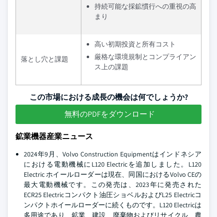
持続可能な採鉱慣行への重視の高
まり
高い初期投資と所有コスト
厳格な環境規制とコンプライアン
落とし穴と課題
ス上の課題
この市場における成長の機会は何でしょうか?
無料のPDFをダウンロード
鉱業機器産業ニュース
2024年9月、Volvo Construction Equipmentはインドネシア
における電動機械にL120 Electricを追加しました。L120
Electric ホイールローダーは現在、同国におけるVolvo CEの
最大電動機械です。この発売は、2023年に発売された
ECR25 Electricコンパクト油圧ショベルおよびL25 Electricコ
ンパクトホイールローダーに続くものです。L120 Electricは
多用途であり、鉱業、建設、廃棄物およびリサイクル、農