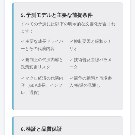
5. 予測モデルと主要な前提条件
すべての予測には以下の明示的な文書化が含まれ
ます：
✓ 主要な成長ドライバ
✓ 抑制要因と緩和シナ
ーとその代演内容
リオ
✓ 規制上の代演内容と
✓ 技術普及曲線パラメ
政策変更リスク
ータ
✓ マクロ経済の代演内
✓ 競争の動態と市場参
容（GDP成長、インフ
入/椭退の見通し
レ、通貨）
6. 検証と品質保証