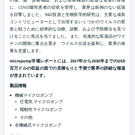
の後、薬、診断機器、および医療機器の急激な需要の背後
に、COVID陽性患者の症状を管理し、業界は前例のない拡張
を目撃しました。 R&D投資と生物医学的研究は、主要な成長
コントリビューターとして出現するいくつかのウイルスの変
形と戦うために効率的な治療、診断、および予防療法を見つ
けることに焦点を当てました。 また、先進的な医薬品やワク
チンの開発に重点を置き、ウイルス伝送を緩和し、業界の発
展を支援します。
micropump市場レポートには、2017年から2030年までのUSD
百万ドルの収益の面での見積もりと予測で業界の詳細な報道
が含まれています。
製品情報
機械マイクロポンプ
圧電気 マイクロポンプ
蠕動性マイクロポンプ
その他
非機械式マイクロポンプ