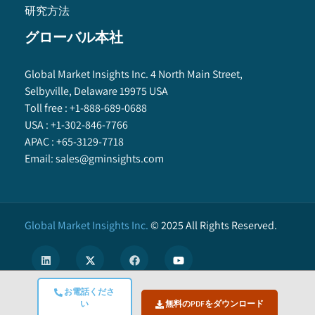
研究方法
グローバル本社
Global Market Insights Inc. 4 North Main Street,
Selbyville, Delaware 19975 USA
Toll free :
+1-888-689-0688
USA :
+1-302-846-7766
APAC :
+65-3129-7718
Email:
sales@gminsights.com
Global Market Insights Inc.
©
2025
All Rights Reserved.
お電話くださ
い
無料のPDFをダウンロード
X
We use cookies to enhance user experience. (
Privacy Policy
)