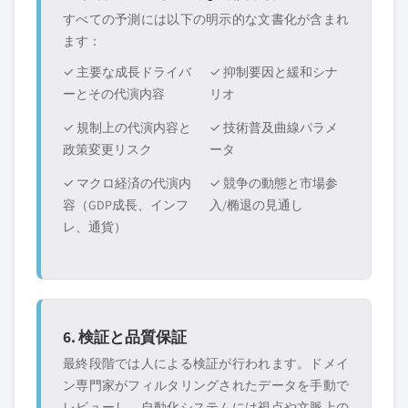
すべての予測には以下の明示的な文書化が含まれ
ます：
✓ 主要な成長ドライバ
✓ 抑制要因と緩和シナ
ーとその代演内容
リオ
✓ 規制上の代演内容と
✓ 技術普及曲線パラメ
政策変更リスク
ータ
✓ マクロ経済の代演内
✓ 競争の動態と市場参
容（GDP成長、インフ
入/椭退の見通し
レ、通貨）
6. 検証と品質保証
最終段階では人による検証が行われます。ドメイ
ン専門家がフィルタリングされたデータを手動で
レビューし、自動化システムには視点や文脈上の