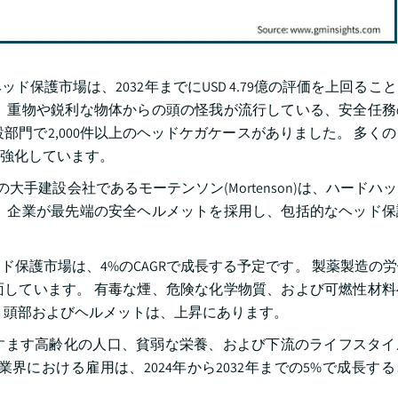
保護市場は、2032年までにUSD 4.79億の評価を上回るこ
、重物や鋭利な物体からの頭の怪我が流行している、安全任務
設部門で2,000件以上のヘッドケガケースがありました。 多く
強化しています。
米国の大手建設会社であるモーテンソン(Mortenson)は、ハード
、企業が最先端の安全ヘルメットを採用し、包括的なヘッド保
ッド保護市場は、4%のCAGRで成長する予定です。 製薬製造の
しています。 有毒な煙、危険な化学物質、および可燃性材料
しく頭部およびヘルメットは、上昇にあります。
すます高齢化の人口、貧弱な栄養、および下流のライフスタイ
界における雇用は、2024年から2032年までの5%で成長す