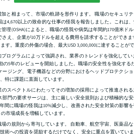
加と相まって、市場の軌跡を形作ります。 職場のセキュリテ
国は4,670以上の致命的な仕事の怪我を報告しました。これは
理(OSHA)によると、職場の怪我や病気は年間約170億米ド
でさえ、企業が10万ドルを超える費用を請求することができま
します。重度の外傷の場合、最大USD 3,000,000に達することが
プログラムによって強調され、業界のトレンドを強化していま
行動の5年のレビューを開始しました。職場の安全性を強化する
ケージング、電子機器などの分野におけるヘッドプロテクショ
、特に課題に直面しています。
業のスペクトルにわたってその増加の採用によって推進される
ス部門の要求サージは、主に厳しい安全規則および積極的な安
5年間に職場の怪我は10%減少し、改善された安全対策の影響
この市場成長を増幅しています。
場の規則から寄与しています。 自動車、航空宇宙、医薬品な
技術への投資を奨励するだけでなく、安全に重点を置いていま