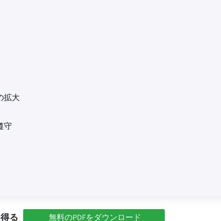
の拡大
遵守
を得る
無料のPDFをダウンロード