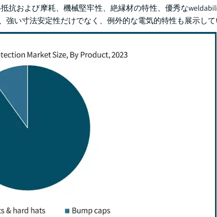
抗および摩耗、機械堅牢性、絶縁材の特性、優秀なweldabili
アは、強い寸法安定性だけでなく、例外的な電気的特性も展示して