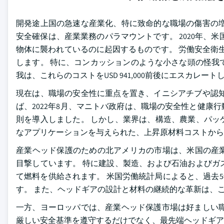
開発途上国の急速な産業化、特に致命的な職場の傷害の増
安全確保は、産業業務のパラマウントです。 2020年、米
物体に襲われているのに起因するものです。 労働安全衛生管
します。 特に、コンカッションのような小さな頭の怪我
我は、これらのコストをUSD 941,000前後にエスカレート
現在は、職場の安全性に重点を置き、イニシアチブや認知
ば、2022年8月、マニトバ政府は、職場の安全性と健康
則を導入しました。 しかし、業界は、構造、農業、パッ
なアプリケーションを与えられた、上昇原材料コストから
産業ヘッド保護のための北アメリカの市場は、米国の産
目撃しています。 特に建設、製造、および石油およびガ
て燃料を供給されます。 米国労働統計局によると、過去
す。 また、ヘッドギアの設計と材料の継続的な革新は、
一方、ヨーロッパでは、産業ヘッド保護市場は好ましい職
厳しい安全基準を遵守するだけでなく、最先端ヘッドギア