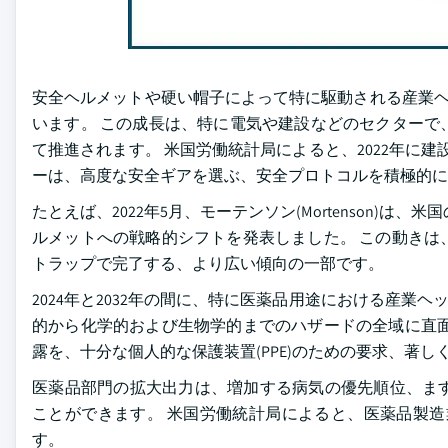
安全ヘルメットや硬い帽子によって特に駆動される産業ヘッド
います。 この成長は、特に電気や建設などのセクターで
て推進されます。 米国労働統計局によると、2022年に建
ーは、高度な安全ギアを選ぶ、安全プロトコルを積極的に
たとえば、2022年5月、モーテンソン(Mortenson)は、
ルメットへの戦略的シフトを発表しました。 この動きは
トラップで完了する、より広い傾向の一部です。
2024年と2032年の間に、特に医薬品用途における産業ヘ
的から化学的および生物学的までのハザードの全域に直面
露を、十分な個人的な保護装置(PPE)のための要求、著
医薬品部門の拡大出力は、増加する病気の優先順位、ま
ことができます。 米国労働統計局によると、医薬品製造業
す。