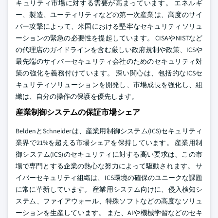
キュリティ市場に対する需要が高まっています。 エネルギ
ー、製造、ユーティリティなどの第一次産業は、高度のサイ
バー攻撃によって、米国における堅牢なセキュリティソリュ
ーションの緊急の必要性を提起しています。 CISAやNISTなど
の代理店のガイドラインを含む厳しい政府規制や政策、ICSや
最先端のサイバーセキュリティ会社のためのセキュリティ対
策の強化を義務付けています。 深い関心は、包括的なICSセ
キュリティソリューションを開発し、市場成長を強化し、組
織は、自分の操作の保護を優先します。
産業制御システムの保証市場シェア
BeldenとSchneiderは、産業用制御システム(ICS)セキュリティ
業界で21%を超える市場シェアを保持しています。 産業用制
御システム(ICS)のセキュリティに対する高い要求は、この市
場で専門とする企業の熱心な努力によって駆動されます。 サ
イバーセキュリティ組織は、ICS環境の確保のユニークな課題
に常に革新しています。 産業用システム向けに、侵入検知シ
ステム、ファイアウォール、特殊ソフトなどの高度なソリュ
ーションを生産しています。 また、AIや機械学習などのセキ