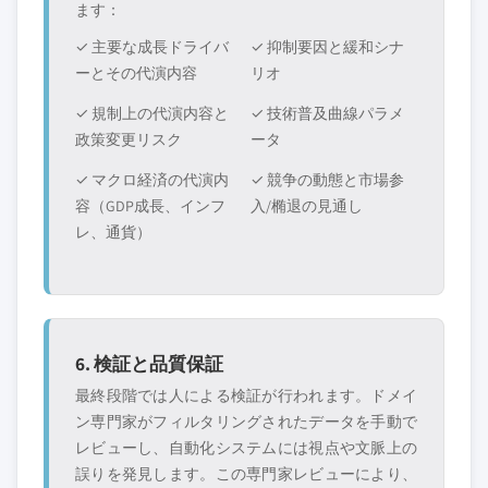
ます：
✓ 主要な成長ドライバ
✓ 抑制要因と緩和シナ
ーとその代演内容
リオ
✓ 規制上の代演内容と
✓ 技術普及曲線パラメ
政策変更リスク
ータ
✓ マクロ経済の代演内
✓ 競争の動態と市場参
容（GDP成長、インフ
入/椭退の見通し
レ、通貨）
6. 検証と品質保証
最終段階では人による検証が行われます。ドメイ
ン専門家がフィルタリングされたデータを手動で
レビューし、自動化システムには視点や文脈上の
誤りを発見します。この専門家レビューにより、