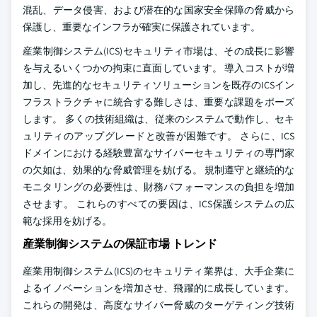
混乱、データ侵害、および潜在的な国家安全保障の脅威から
保護し、重要なインフラが確実に保護されています。
産業制御システム(ICS)セキュリティ市場は、その成長に影響
を与えるいくつかの拘束に直面しています。 導入コストが増
加し、先進的なセキュリティソリューションを既存のICSイン
フラストラクチャに統合する難しさは、重要な課題をポーズ
します。 多くの技術組織は、従来のシステムで動作し、セキ
ュリティのアップグレードと改善が困難です。 さらに、ICS
ドメインにおける経験豊富なサイバーセキュリティの専門家
の欠如は、効果的な脅威管理を妨げる。 規制遵守と継続的な
モニタリングの必要性は、財務パフォーマンスの負担を増加
させます。 これらのすべての要因は、ICS保護システムの広
範な採用を妨げる。
産業制御システムの保証市場 トレンド
産業用制御システム(ICS)のセキュリティ業界は、大手企業に
よるイノベーションを増加させ、飛躍的に成長しています。
これらの開発は、高度なサイバー脅威のターゲティング技術