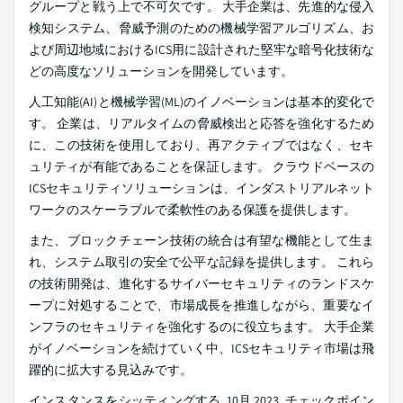
グループと戦う上で不可欠です。 大手企業は、先進的な侵入
検知システム、脅威予測のための機械学習アルゴリズム、お
よび周辺地域におけるICS用に設計された堅牢な暗号化技術な
どの高度なソリューションを開発しています。
人工知能(AI)と機械学習(ML)のイノベーションは基本的変化で
す。 企業は、リアルタイムの脅威検出と応答を強化するため
に、この技術を使用しており、再アクティブではなく、セキ
ュリティが有能であることを保証します。 クラウドベースの
ICSセキュリティソリューションは、インダストリアルネット
ワークのスケーラブルで柔軟性のある保護を提供します。
また、ブロックチェーン技術の統合は有望な機能として生ま
れ、システム取引の安全で公平な記録を提供します。 これら
の技術開発は、進化するサイバーセキュリティのランドスケ
ープに対処することで、市場成長を推進しながら、重要なイ
ンフラのセキュリティを強化するのに役立ちます。 大手企業
がイノベーションを続けていく中、ICSセキュリティ市場は飛
躍的に拡大する見込みです。
インスタンスをシッティングする, 10月 2023, チェックポイン