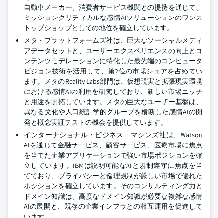
自動車メーカー、消費者サービス機関との提携を通じて、
ミッションクリティカルな感情AIソリューションのワンス
トップショップとしての地位を確立しています。
メタ・プラットフォームズ社は、巨大なソーシャルメディ
アデータセットと、ユーザーエクスペリエンスの向上とコ
ンテンツモデレーションに特化した最先端のコンピュータ
ビジョン技術を活用して、第2位の市場シェアを占めてい
ます。メタのReality Labs部門は、仮想現実と拡張現実環境
における感情AIの利用を研究しており、新しい市場ニッチ
と用途を開拓しています。メタの巨大なユーザー基盤は、
異なる文化や人口統計学的グループを横断した感情AIの開
発と概念実証テストの機会を提供しています。
インターナショナル・ビジネス・マシンズ社は、Watson
AIを通じて金融サービス、顧客サービス、医療市場に焦点
を当てた企業アプリケーションで強い市場ポジションを確
立しています。IBMは説明可能なAIと規制遵守に焦点を当
てており、プライバシーと倫理規制が厳しい市場で優れた
ポジションを確立しています。そのコンサルティング力と
ドメイン知識は、高度なドメイン知識が必要な複雑な感情
AIの展開と、既存の企業インフラとの相互運用を促進して
います。