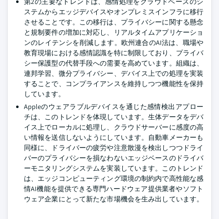
第2の主要なトレンドは、感情処理をクラウドベースのシ
ステムからエッジデバイスやオンプレミスインフラに移行
させることです。この移行は、プライバシーに関する懸念
と規制要件の増加に対応し、リアルタイムアプリケーショ
ンのレイテンシを削減します。欧州連合のAI法は、職場や
教育現場における感情認識を特に制限しており、プライバ
シー保護型の代替手段への需要を高めています。組織は、
連邦学習、微分プライバシー、デバイス上での処理を実装
することで、コンプライアンスを維持しつつ機能性を保持
しています。
Appleのウェアラブルデバイスを通じた感情検出アプロー
チは、このトレンドを体現しています。生体データをデバ
イス上でローカルに処理し、クラウドサーバーに感度の高
い情報を送信しないようにしています。自動車メーカーも
同様に、ドライバーの疲労や注意散漫を検出しつつドライ
バーのプライバシーを損なわないエッジベースのドライバ
ーモニタリングシステムを実装しています。このトレンド
は、エッジコンピューティング環境の制約内で高性能な感
情AI機能を提供できる専門ハードウェア提供業者やソフト
ウェア企業にとって新たな市場機会を生み出しています。