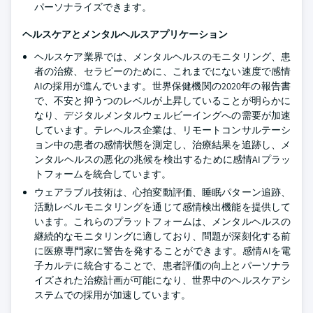
パーソナライズできます。
ヘルスケアとメンタルヘルスアプリケーション
ヘルスケア業界では、メンタルヘルスのモニタリング、患
者の治療、セラピーのために、これまでにない速度で感情
AIの採用が進んでいます。世界保健機関の2020年の報告書
で、不安と抑うつのレベルが上昇していることが明らかに
なり、デジタルメンタルウェルビーイングへの需要が加速
しています。テレヘルス企業は、リモートコンサルテーシ
ョン中の患者の感情状態を測定し、治療結果を追跡し、メ
ンタルヘルスの悪化の兆候を検出するために感情AIプラッ
トフォームを統合しています。
ウェアラブル技術は、心拍変動評価、睡眠パターン追跡、
活動レベルモニタリングを通じて感情検出機能を提供して
います。これらのプラットフォームは、メンタルヘルスの
継続的なモニタリングに適しており、問題が深刻化する前
に医療専門家に警告を発することができます。感情AIを電
子カルテに統合することで、患者評価の向上とパーソナラ
イズされた治療計画が可能になり、世界中のヘルスケアシ
ステムでの採用が加速しています。