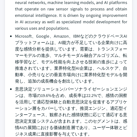
neural networks, machine learning models, and AI platforms
that operate on raw sensor signals to process and obtain
emotional intelligence. It is driven by ongoing improvement
in AI accuracy as well as specialized model development for
various uses and populations.
Microsoft、Google、Amazon、IBMなどのクラウドベースAI
プラットフォームは、AI能力が不足している企業向けに高
度な感情分析を提供しています。需要は、トランスフォー
マーモデルの進歩、マルチモーダル融合アルゴリズム、転
移学習など、モデル性能を向上させる技術の進歩によって
推進されています。業界特化型AI企業は、ヘルスケア、自
動車、小売りなどの垂直市場向けに業界特化型モデルを開
発し、追加の成長機会を創出しています。
意思決定ソリューション/パーソナライゼーションエンジ
ンは、市場の19.6%を占め、成長率は22.2%で、感情の洞察
を活用して適応型体験と自動意思決定を促進するアプリケ
ーション層をカバーしています。推奨エンジン、適応型イ
ンターフェース、観察された感情状態に応じて適応する意
思決定支援システムが含まれます。このセグメントは、感
情AIの展開における価値創造層であり、ユーザー体験とビ
ジネス成果に直接影響を与えています。