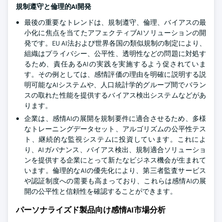
規制遵守と倫理的AI開発
最後の重要なトレンドは、規制遵守、倫理、バイアスの最
小化に焦点を当てたアフェクティブAIソリューションの開
発です。EU AI法および世界各国の類似規制の制定により、
組織はプライバシー、公平性、透明性などの問題に対処す
るため、責任あるAIの実践を実施するよう促されていま
す。その例としては、感情評価の理由を明確に説明する説
明可能なAIシステムや、人口統計学的グループ間でバラン
スの取れた性能を提供するバイアス検出システムなどがあ
ります。
企業は、感情AIの展開を規制要件に適合させるため、多様
なトレーニングデータセット、アルゴリズムの公平性テス
ト、継続的な監視システムに投資しています。これによ
り、AIガバナンス、バイアス検出、規制適合ソリューショ
ンを提供する企業にとって新たなビジネス機会が生まれて
います。倫理的なAIの優先化により、第三者監査サービス
や認証制度への需要も高まっており、これらは感情AIの展
開の公平性と信頼性を確認することができます。
パーソナライズド製品向け感情AI市場分析