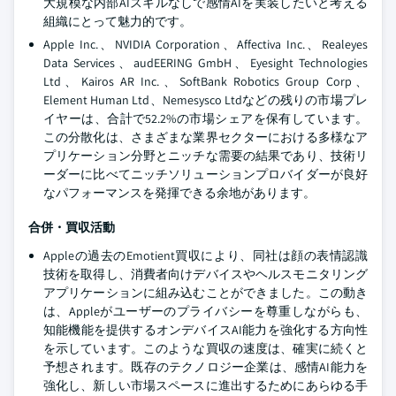
大規模な内部AIスキルなしで感情AIを実装したいと考える
組織にとって魅力的です。
Apple Inc.、NVIDIA Corporation、Affectiva Inc.、Realeyes
Data Services、audEERING GmbH、Eyesight Technologies
Ltd、Kairos AR Inc.、SoftBank Robotics Group Corp、
Element Human Ltd、Nemesysco Ltdなどの残りの市場プレ
イヤーは、合計で52.2%の市場シェアを保有しています。
この分散化は、さまざまな業界セクターにおける多様なア
プリケーション分野とニッチな需要の結果であり、技術リ
ーダーに比べてニッチソリューションプロバイダーが良好
なパフォーマンスを発揮できる余地があります。
合併・買収活動
Appleの過去のEmotient買収により、同社は顔の表情認識
技術を取得し、消費者向けデバイスやヘルスモニタリング
アプリケーションに組み込むことができました。この動き
は、Appleがユーザーのプライバシーを尊重しながらも、
知能機能を提供するオンデバイスAI能力を強化する方向性
を示しています。このような買収の速度は、確実に続くと
予想されます。既存のテクノロジー企業は、感情AI能力を
強化し、新しい市場スペースに進出するためにあらゆる手