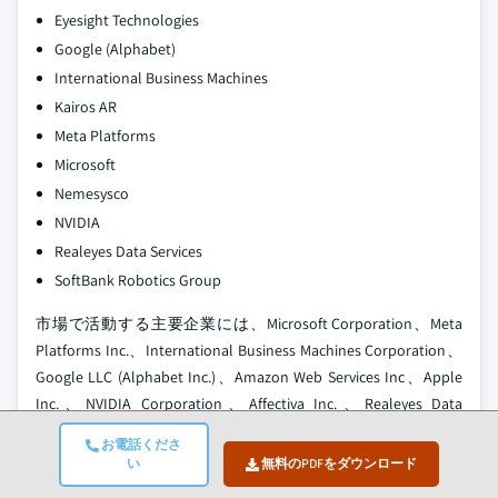
Eyesight Technologies
Google (Alphabet)
International Business Machines
Kairos AR
Meta Platforms
Microsoft
Nemesysco
NVIDIA
Realeyes Data Services
SoftBank Robotics Group
市場で活動する主要企業には、Microsoft Corporation、Meta
Platforms Inc.、International Business Machines Corporation、
Google LLC (Alphabet Inc.)、Amazon Web Services Inc、Apple
Inc.、NVIDIA Corporation、Affectiva Inc.、Realeyes Data
Services、audEERING GmbH、Eyesight Technologies Ltd、
お電話くださ
Kairos AR Inc.、SoftBank Robotics Group Corp、Element
い
無料のPDFをダウンロード
Human Ltd、Nemesysco Ltdが含まれます。これらの企業は、