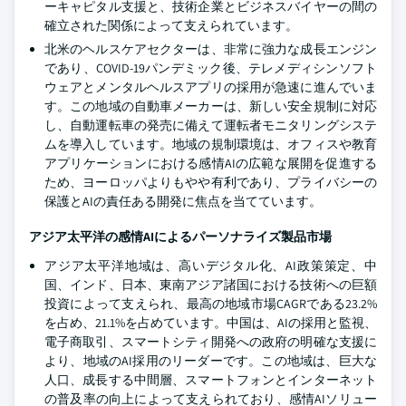
ーキャピタル支援と、技術企業とビジネスバイヤーの間の
確立された関係によって支えられています。
北米のヘルスケアセクターは、非常に強力な成長エンジン
であり、COVID-19パンデミック後、テレメディシンソフト
ウェアとメンタルヘルスアプリの採用が急速に進んでいま
す。この地域の自動車メーカーは、新しい安全規制に対応
し、自動運転車の発売に備えて運転者モニタリングシステ
ムを導入しています。地域の規制環境は、オフィスや教育
アプリケーションにおける感情AIの広範な展開を促進する
ため、ヨーロッパよりもやや有利であり、プライバシーの
保護とAIの責任ある開発に焦点を当てています。
アジア太平洋の感情AIによるパーソナライズ製品市場
アジア太平洋地域は、高いデジタル化、AI政策策定、中
国、インド、日本、東南アジア諸国における技術への巨額
投資によって支えられ、最高の地域市場CAGRである23.2%
を占め、21.1%を占めています。中国は、AIの採用と監視、
電子商取引、スマートシティ開発への政府の明確な支援に
より、地域のAI採用のリーダーです。この地域は、巨大な
人口、成長する中間層、スマートフォンとインターネット
の普及率の向上によって支えられており、感情AIソリュー