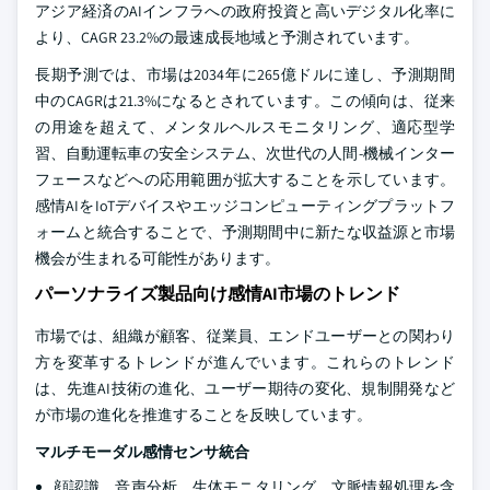
アジア経済のAIインフラへの政府投資と高いデジタル化率に
より、CAGR 23.2%の最速成長地域と予測されています。
長期予測では、市場は2034年に265億ドルに達し、予測期間
中のCAGRは21.3%になるとされています。この傾向は、従来
の用途を超えて、メンタルヘルスモニタリング、適応型学
習、自動運転車の安全システム、次世代の人間-機械インター
フェースなどへの応用範囲が拡大することを示しています。
感情AIをIoTデバイスやエッジコンピューティングプラットフ
ォームと統合することで、予測期間中に新たな収益源と市場
機会が生まれる可能性があります。
パーソナライズ製品向け感情AI市場のトレンド
市場では、組織が顧客、従業員、エンドユーザーとの関わり
方を変革するトレンドが進んでいます。これらのトレンド
は、先進AI技術の進化、ユーザー期待の変化、規制開発など
が市場の進化を推進することを反映しています。
マルチモーダル感情センサ統合
顔認識、音声分析、生体モニタリング、文脈情報処理を含