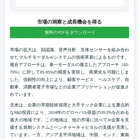
市場の洞察と成長機会を得る
無料のPDFをダウンロード
市場の拡大は、顔認識、音声分析、生体センサーを組み合わ
せたマルチモーダルAIシステムの技術革新によるものです。
複合アプローチは、単一モーダルの孤立したアプローチ（60-
75%）に対して85-95%の精度を実現し、商業化を可能にしま
した。信頼性の向上により、顧客サービス、ヘルスケア、自
動車、消費者電子市場などの企業アプリケーションが促進さ
れています。
北米は、企業の早期技術採用と大手テック企業による重点的
なR&D投資により、2024年のグローバル収益の39.3%を占める
最大の地域です。この地域は、他の市場に比べてAI企業を支
援する規制システムとベンチャーキャピタルの支援が充実し
ています。一方、アジア太平洋地域は、中国、インド、東南