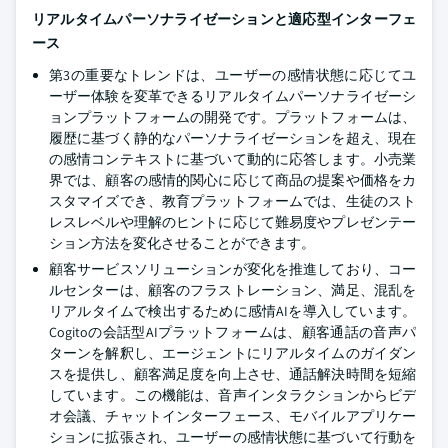
リアルタイムパーソナライゼーションと適応型インターフェ
ース
第3の重要なトレンドは、ユーザーの感情状態に応じてユ
ーザー体験を変革できるリアルタイムパーソナライゼーシ
ョンプラットフォームの開発です。プラットフォームは、
履歴に基づく静的なパーソナライゼーションを超え、現在
の感情コンテキストに基づいて動的に応答します。小売業
界では、顧客の感情的関心に応じて商品の提案や価格をカ
スタマイズでき、教育プラットフォームでは、生徒のスト
レスレベルや理解のヒントに応じて難易度やプレゼンテー
ション方法を変化させることができます。
顧客サービスソリューションが変化を推進しており、コー
ルセンターは、顧客のフラストレーション、満足、混乱を
リアルタイムで検出するために感情AIを導入しています。
Cogitoの会話型AIプラットフォームは、顧客通話の音声パ
ターンを解釈し、エージェントにリアルタイムのガイダン
スを提供し、顧客満足度を向上させ、通話解決時間を短縮
しています。この機能は、音声インタラクションからビデ
オ会議、チャットインターフェース、モバイルアプリケー
ションに拡張され、ユーザーの感情状態に基づいて行動を