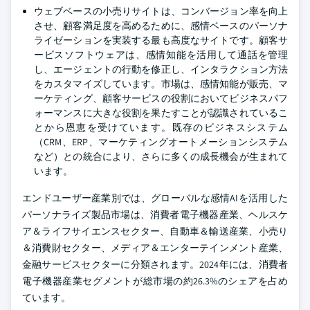
ウェブベースの小売りサイトは、コンバージョン率を向上
させ、顧客満足度を高めるために、感情ベースのパーソナ
ライゼーションを実装する最も高度なサイトです。顧客サ
ービスソフトウェアは、感情知能を活用して通話を管理
し、エージェントの行動を修正し、インタラクション方法
をカスタマイズしています。市場は、感情知能が販売、マ
ーケティング、顧客サービスの役割においてビジネスパフ
ォーマンスに大きな役割を果たすことが認識されているこ
とから恩恵を受けています。既存のビジネスシステム
（CRM、ERP、マーケティングオートメーションシステム
など）との統合により、さらに多くの成長機会が生まれて
います。
エンドユーザー産業別では、グローバルな感情AIを活用した
パーソナライズ製品市場は、消費者電子機器産業、ヘルスケ
ア＆ライフサイエンスセクター、自動車＆輸送産業、小売り
＆消費財セクター、メディア＆エンターテインメント産業、
金融サービスセクターに分類されます。2024年には、消費者
電子機器産業セグメントが総市場の約26.3%のシェアを占め
ています。