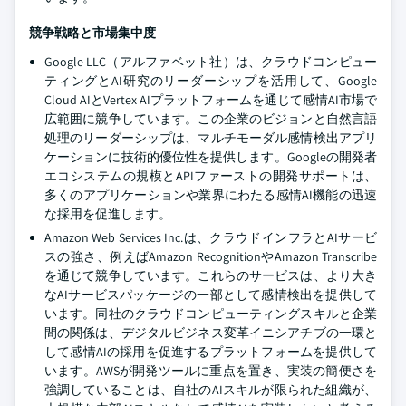
競争戦略と市場集中度
Google LLC（アルファベット社）は、クラウドコンピュー
ティングとAI研究のリーダーシップを活用して、Google
Cloud AIとVertex AIプラットフォームを通じて感情AI市場で
広範囲に競争しています。この企業のビジョンと自然言語
処理のリーダーシップは、マルチモーダル感情検出アプリ
ケーションに技術的優位性を提供します。Googleの開発者
エコシステムの規模とAPIファーストの開発サポートは、
多くのアプリケーションや業界にわたる感情AI機能の迅速
な採用を促進します。
Amazon Web Services Inc.は、クラウドインフラとAIサービ
スの強さ、例えばAmazon RecognitionやAmazon Transcribe
を通じて競争しています。これらのサービスは、より大き
なAIサービスパッケージの一部として感情検出を提供して
います。同社のクラウドコンピューティングスキルと企業
間の関係は、デジタルビジネス変革イニシアチブの一環と
して感情AIの採用を促進するプラットフォームを提供して
います。AWSが開発ツールに重点を置き、実装の簡便さを
強調していることは、自社のAIスキルが限られた組織が、