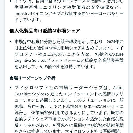
ドイツは、自動車全体のユースケースや感情AIを活用した
労働生産性モニタリングや労働者の安全確保など、
Industry 4.0イニシアチブに投資する面でヨーロッパをリー
ドしています。
個人化製品向け感情AI市場シェア
市場は中程度に分散した競争環境を示しており、2024年に
は上位5社が合計47.8%の市場シェアを占めています。マイ
クロソフト社は11.9%のシェアを占め、包括的なAzure
Cognitive Servicesプラットフォームと広範な企業顧客基盤
を活用して、その優位性を維持しています。
市場リーダーシップ分析
マイクロソフト社の市場リーダーシップは、Azure
Cognitive Servicesを通じたエンドツーエンドの感情AIソリ
ューションに起因しています。このソリューションは、顔
認識、音声分析、テキスト感情分析を単一のAPIセットに
統合し、企業顧客が利用できるようにしています。既存の
企業ソフトウェア市場でのポジションを活かした自然な流
通チャネルがあり、AI研究への巨額のR&D投資が技術革新
をさらに推進しています。マイクロソフト社は医療機関、