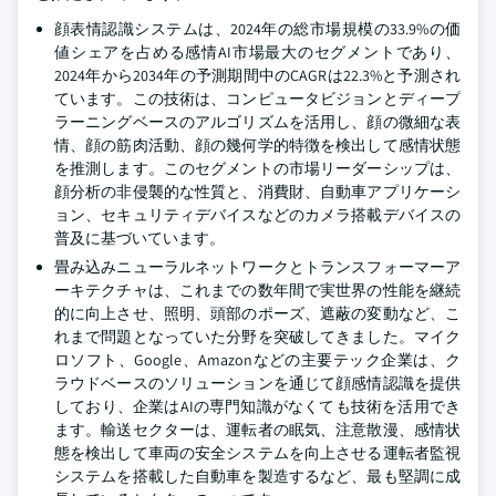
顔表情認識システムは、2024年の総市場規模の33.9%の価
値シェアを占める感情AI市場最大のセグメントであり、
2024年から2034年の予測期間中のCAGRは22.3%と予測され
ています。この技術は、コンピュータビジョンとディープ
ラーニングベースのアルゴリズムを活用し、顔の微細な表
情、顔の筋肉活動、顔の幾何学的特徴を検出して感情状態
を推測します。このセグメントの市場リーダーシップは、
顔分析の非侵襲的な性質と、消費財、自動車アプリケーシ
ョン、セキュリティデバイスなどのカメラ搭載デバイスの
普及に基づいています。
畳み込みニューラルネットワークとトランスフォーマーア
ーキテクチャは、これまでの数年間で実世界の性能を継続
的に向上させ、照明、頭部のポーズ、遮蔽の変動など、こ
れまで問題となっていた分野を突破してきました。マイク
ロソフト、Google、Amazonなどの主要テック企業は、ク
ラウドベースのソリューションを通じて顔感情認識を提供
しており、企業はAIの専門知識がなくても技術を活用でき
ます。輸送セクターは、運転者の眠気、注意散漫、感情状
態を検出して車両の安全システムを向上させる運転者監視
システムを搭載した自動車を製造するなど、最も堅調に成