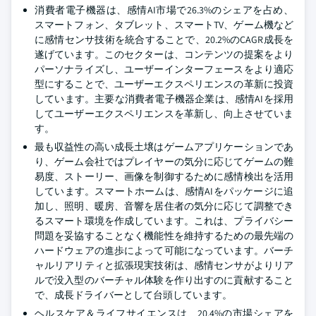
消費者電子機器は、感情AI市場で26.3%のシェアを占め、
スマートフォン、タブレット、スマートTV、ゲーム機など
に感情センサ技術を統合することで、20.2%のCAGR成長を
遂げています。このセクターは、コンテンツの提案をより
パーソナライズし、ユーザーインターフェースをより適応
型にすることで、ユーザーエクスペリエンスの革新に投資
しています。主要な消費者電子機器企業は、感情AIを採用
してユーザーエクスペリエンスを革新し、向上させていま
す。
最も収益性の高い成長土壌はゲームアプリケーションであ
り、ゲーム会社ではプレイヤーの気分に応じてゲームの難
易度、ストーリー、画像を制御するために感情検出を活用
しています。スマートホームは、感情AIをパッケージに追
加し、照明、暖房、音響を居住者の気分に応じて調整でき
るスマート環境を作成しています。これは、プライバシー
問題を妥協することなく機能性を維持するための最先端の
ハードウェアの進歩によって可能になっています。バーチ
ャルリアリティと拡張現実技術は、感情センサがよりリア
ルで没入型のバーチャル体験を作り出すのに貢献すること
で、成長ドライバーとして台頭しています。
ヘルスケア＆ライフサイエンスは、20.4%の市場シェアを