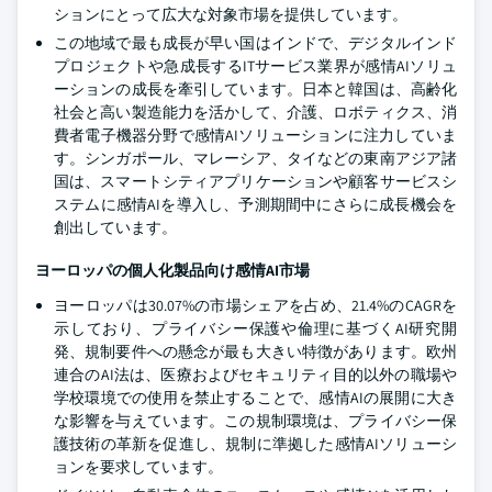
ションにとって広大な対象市場を提供しています。
この地域で最も成長が早い国はインドで、デジタルインド
プロジェクトや急成長するITサービス業界が感情AIソリュ
ーションの成長を牽引しています。日本と韓国は、高齢化
社会と高い製造能力を活かして、介護、ロボティクス、消
費者電子機器分野で感情AIソリューションに注力していま
す。シンガポール、マレーシア、タイなどの東南アジア諸
国は、スマートシティアプリケーションや顧客サービスシ
ステムに感情AIを導入し、予測期間中にさらに成長機会を
創出しています。
ヨーロッパの個人化製品向け感情AI市場
ヨーロッパは30.07%の市場シェアを占め、21.4%のCAGRを
示しており、プライバシー保護や倫理に基づくAI研究開
発、規制要件への懸念が最も大きい特徴があります。欧州
連合のAI法は、医療およびセキュリティ目的以外の職場や
学校環境での使用を禁止することで、感情AIの展開に大き
な影響を与えています。この規制環境は、プライバシー保
護技術の革新を促進し、規制に準拠した感情AIソリューシ
ョンを要求しています。