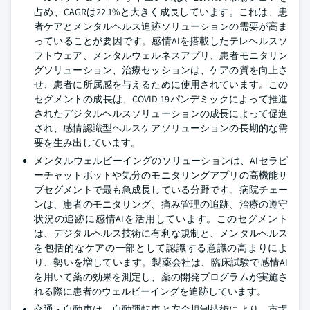
占め、CAGRは22.1%と大きく成長しています。これは、患
者ケアとメンタルヘルス追跡ソリューションの需要が高ま
っていることが要因です。感情AIを搭載したテレヘルスソ
フトウェア、メンタルウェルネスアプリ、患者モニタリン
グソリューション、治療セッションは、ケアの質を向上さ
せ、患者に所属感を与えるために使用されています。この
セグメントの成長は、COVID-19パンデミックによって推進
されたデジタルヘルスソリューションの成長によって促進
され、感情認識型ヘルスケアソリューションの長期的な需
要を生み出しています。
メンタルウェルビーイングのソリューションは、AIセラピ
ーチャットボットや気分のモニタリングアプリの高機能サ
ブセグメントで最も急成長している分野です。病院チェー
ンは、患者のモニタリング、痛み管理の追跡、治療の遵守
状況の追跡に感情AIを活用しています。このセグメント
は、デジタルヘルス技術に有利な規制と、メンタルヘルス
を包括的なケアの一部として認識する意識の高まりによ
り、勢いを増しています。製薬会社は、臨床試験で感情AI
を用いて薬の効果を測定し、薬の開発プログラムが実施さ
れる際に患者のウェルビーイングを追跡しています。
交通・自動車は、自動運転車と安全規制技術により、市場