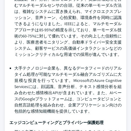
むマルチモーダルセンサの台頭。従来の単一モーダル方法
は、複雑なシステムに置き換えられ、マイクロエクスプレ
ッション、音声トーン、心拍変動、環境条件を同時に認識
できるようになりました。IEEEによると、マルチモーダル
アプローチは85-95%の精度を示しており、単一モーダル技
術の60-75%に対して優れています。その向上した信頼性に
より、医療患者モニタリング、自動車ドライバー安全支援
システム、顧客サービスの高価値インタラクションなどの
ミッションクリティカルな用途での採用が進んでいます。
大手テクノロジー企業も、異なるデータフィードのリアル
タイム処理が可能なマルチモーダル融合アルゴリズムに大
規模な投資を行っています。MicrosoftのAzure Cognitive
Servicesには、顔認識、音声分析、テキスト感情分析を組
み合わせた感情検出APIが含まれています。また、AIベー
スのGoogleプラットフォームは、コンピュータビジョンと
自然言語処理を組み合わせ、企業アプリケーション向けの
包括的な感情知能機能を提供しています。
エッジコンピューティングとプライバシー保護処理