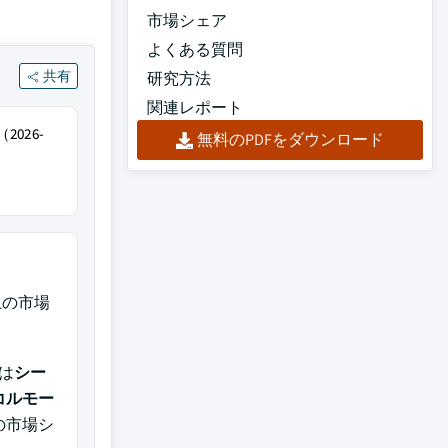
市場シェア
よくある質問
共有
研究方法
関連レポート
026-
無料のPDFをダウンロード
上の市場
は
シー
コルモー
の市場シ