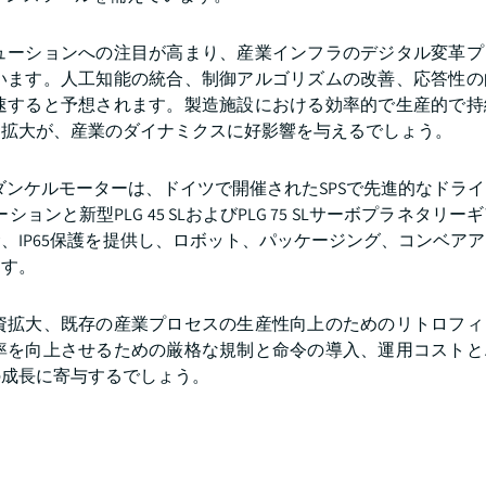
ューションへの注目が高まり、産業インフラのデジタル変革プ
います。人工知能の統合、制御アルゴリズムの改善、応答性の
速すると予想されます。製造施設における効率的で生産的で持
用拡大が、産業のダイナミクスに好影響を与えるでしょう。
であるダンケルモーターは、ドイツで開催されたSPSで先進的なドラ
ンと新型PLG 45 SLおよびPLG 75 SLサーボプラネタリ
命、IP65保護を提供し、ロボット、パッケージング、コンベア
ます。
資拡大、既存の産業プロセスの生産性向上のためのリトロフィ
率を向上させるための厳格な規制と命令の導入、運用コストと
の成長に寄与するでしょう。