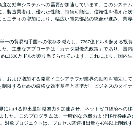
高度な効率システムへの需要が加速しています。このシステム
に、製造業者は、優れた性能、持続可能性、信頼性を備えた次
ミュニティの増加により、幅広い電気部品の統合が進み、業界
表し、単一の貿易相手国への依存を減らし、7267億ドルを超える投
した。主要なアプローチは「カナダ製優先政策」であり、国内
約13500万ドルが割り当てられています。これにより、国内
目、および増加する発電イニシアチブが業界の動向を補完して
を制限するための厳格な効率基準と基準が、ビジネスのダイナ
造業界における排出量削減努力を加速させ、ネットゼロ経済への
認しました。このプログラムは、一時的な危機および移行枠組
す。対象プロジェクトは、プロセス関連排出量を40%以上削減