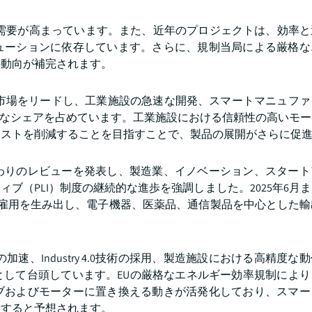
の需要が高まっています。また、近年のプロジェクトは、効率
ューションに依存しています。さらに、規制当局による厳格な
の動向が補完されます。
ブ市場をリードし、工業施設の急速な開発、スマートマニュファ
り、支配的なシェアを占めています。工業施設における信頼性の高いモ
コストを削減することを目指すことで、製品の展開がさらに促
終わりのレビューを発表し、製造業、イノベーション、スター
ブ（PLI）制度の継続的な進歩を強調しました。2025年6月
と雇用を生み出し、電子機器、医薬品、通信製品を中心とした
速、Industry 4.0技術の採用、製造施設における高精度な
として台頭しています。EUの厳格なエネルギー効率規制により
ブおよびモーターに置き換える動きが活発化しており、スマー
大すると予想されます。