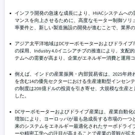
インフラ開発の急速な成長により、HVACシステムへ
マンスを向上させるために、高度なモーター制御ソリ
率要件と、新しい製造施設の開発が進むことで、業界
アジア太平洋地域はDCサーボモーターおよびドライ
の採用、Industry 4.0イニシアチブの推進によ
テムへの需要が高まり、企業がエネルギー消費と運用
例えば、インドの産業振興・内部貿易省は、2025年
を含む14の優先セクターにおける生産連動型インセンティ
の制度は208億ドルの投資を引き寄せ、大規模な生産
した。
DCサーボモーターおよびドライブ産業は、産業自動化の加
増加により、ヨーロッパが最も急成長する市場の一つ
来のシステムをエネルギー最適化されたサーボドライ
ーや精密工学への注目が高まることで産業の景観が拡