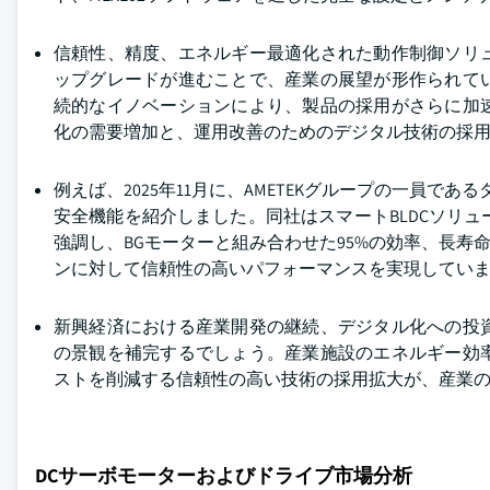
信頼性、精度、エネルギー最適化された動作制御ソリ
ップグレードが進むことで、産業の展望が形作られて
続的なイノベーションにより、製品の採用がさらに加
化の需要増加と、運用改善のためのデジタル技術の採
例えば、2025年11月に、AMETEKグループの一員
安全機能を紹介しました。同社はスマートBLDCソリューショ
強調し、BGモーターと組み合わせた95%の効率、長寿
ンに対して信頼性の高いパフォーマンスを実現してい
新興経済における産業開発の継続、デジタル化への投
の景観を補完するでしょう。産業施設のエネルギー効
ストを削減する信頼性の高い技術の採用拡大が、産業
DCサーボモーターおよびドライブ市場分析