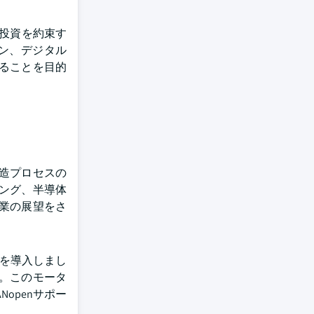
の投資を約束す
ョン、デジタル
ることを目的
造プロセスの
ング、半導体
業の展望をさ
ーを導入しまし
。このモータ
openサポー