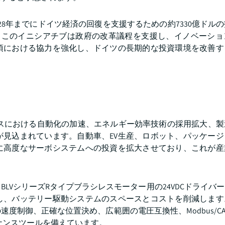
2028年までにドイツ経済の回復を支援するための約7330億ドル
始しました。このイニシアチブは政府の改革議程を支援し、イノベーシ
項における協力を強化し、ドイツの長期的な投資環境を改善す
セスにおける自動化の加速、エネルギー効率技術の採用拡大、製
が見込まれています。自動車、EV生産、ロボット、パッケージ
に高度なサーボシステムへの投資を拡大させており、これが産
W BLVシリーズRタイプブラシレスモーター用の24VDCドライバ
し、バッテリー駆動システムのスペースとコストを削減します
制御、正確な位置決め、広範囲の電圧互換性、Modbus/CAN
テナンスツールを備えています。