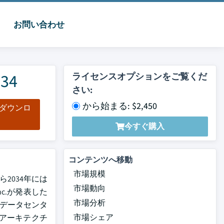
お問い合わせ
34
ライセンスオプションをご覧くだ
さい:
から始まる: $2,450
をダウンロ
ド
今すぐ購入
コンテンツへ移動
市場規模
2034年には
市場動向
Inc.が発表した
市場分析
、データセンタ
市場シェア
アーキテクチ