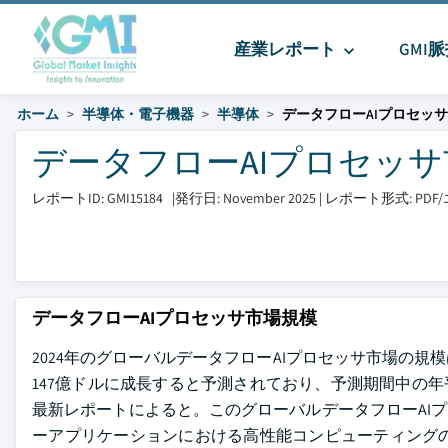
産業レポート
GMI
ホーム
半導体・電子機器
半導体
データフローAIプロセッ
データフローAIプロセッサ市場 
レポートID: GMI15184
|
発行日: November 2025
|
レポート形式: PD
データフローAIプロセッサ市場規模
2024年のグローバルデータフローAIプロセッサ市場の規模
147億ドルに成長すると予測されており、予測期間中の年平均成長率（CA
最新レポートによると。このグローバルデータフローAI
ーアプリケーションにおける高性能コンピューティング