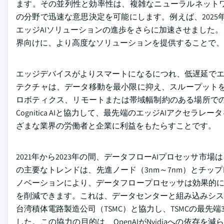
ます。その並列性と効率性は、複雑なニューラルネット
の分野で迅速な意思決定を可能にします。例えば、2025年1
エッジAIソリューションの進歩をさらに加速させました
界向けに、より高度なソリューションを提供することで、
エッジデバイスがよりスマートになるにつれ、低遅延でエ
テクチャは、データ移動を最小限に抑え、スループットを
ロボティクス、リモートまたは帯域幅制約のある場所でのリア
Cognitica AIと協力して、最先端のエッジAIアク
ざまな業界の労働者と企業に利益をもたらすことです。
2021年から2023年の間、データフローAIプロセッサ市場
の主要なトレンドは、先進ノード（3nm～7nm）とチ
ノベーションにより、データフロープロセッサは効果的に
を削減できます。これは、データセンターと組み込みシステムの
台湾積体電路製造公司（TSMC）と協力し、TSMCの最先
した。この協力の目的は、OpenAIがNvidiaへの依存を