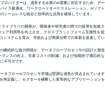
などの主要クラウドプロバイダーは、成長する企業のAI需要に対応するため、
パイラ最適化、ワークロードオーケストレーション、AIソフ
ャのシームレスな統合と効率的な活用を確保しています。
とライブラリの開発が、開発者や研究者の間での採用を加速さ
ウェア利用率を向上させ、クロスプラットフォーム互換性を促
エコシステムを育み、学術および商業分野での革新を促進してい
間の継続的な協力関係が、データフロープロセッサの設計と製
ーマンスの向上、生産コストの削減、および知能的で適応的な
大に不可欠です。
ータフローAIプロセッサ市場は堅調な成長が見込まれていま
ラを再定義し、セクターを横断した変革的なアプリケーション