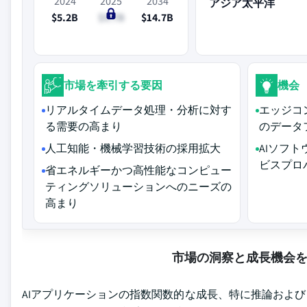
2024
2025
2034
アジア太平洋
$5.2B
$5.7B
$14.7B
市場を牽引する要因
機会
リアルタイムデータ処理・分析に対す
エッジコ
る需要の高まり
のデータ
人工知能・機械学習技術の採用拡大
AIソフ
ビスプロ
省エネルギーかつ高性能なコンピュー
ティングソリューションへのニーズの
高まり
市場の洞察と成長機会
AIアプリケーションの指数関数的な成長、特に推論およ