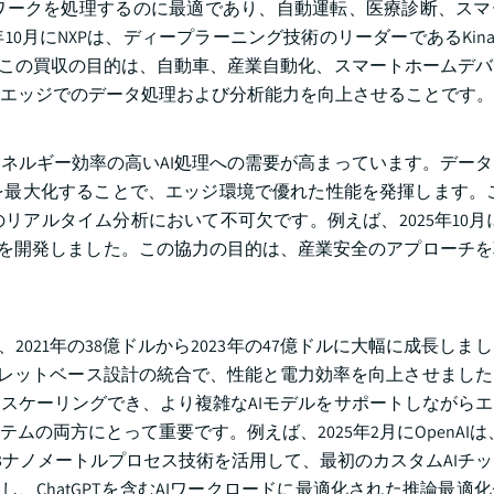
ワークを処理するのに最適であり、自動運転、医療診断、スマ
0月にNXPは、ディープラーニング技術のリーダーであるKina
。この買収の目的は、自動車、産業自動化、スマートホームデ
エッジでのデータ処理および分析能力を向上させることです。
ネルギー効率の高いAI処理への需要が高まっています。デー
最大化することで、エッジ環境で優れた性能を発揮します。こ
ルタイム分析において不可欠です。例えば、2025年10月にM
セラレータを開発しました。この協力の目的は、産業安全のアプローチ
は、2021年の38億ドルから2023年の47億ドルに大幅に成長し
ップレットベース設計の統合で、性能と電力効率を向上させまし
スケーリングでき、より複雑なAIモデルをサポートしながら
両方にとって重要です。例えば、2025年2月にOpenAIは、Br
端3ナノメートルプロセス技術を活用して、最初のカスタムAIチ
減らし、ChatGPTを含むAIワークロードに最適化された推論最適