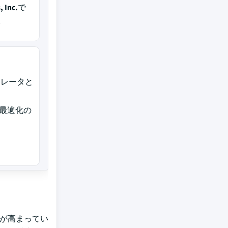
 Inc.
で
。
ラレータと
・最適化の
要が高まってい