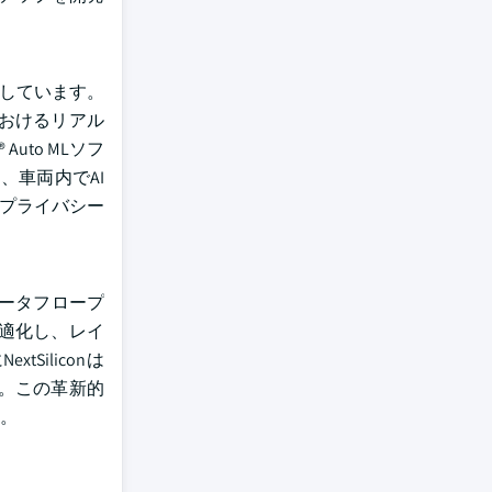
速しています。
おけるリアル
Auto MLソフ
、車両内でAI
タプライバシー
データフロープ
適化し、レイ
iliconは
す。この革新的
。