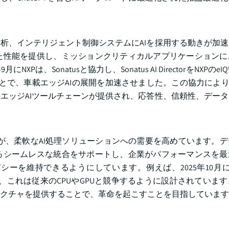
析、インテリジェント制御システムにAIを採用する動きが加
た性能を提供し、ミッションクリティカルアプリケーションに
onatusと協力し、Sonatus AI DirectorをNXPのeIQ® 
とで、車載エッジAIの展開を加速させました。この協力により
エッジAIツールチェーンが提供され、応答性、信頼性、デー
が、柔軟なAI処理ソリューションへの需要を高めています。
るシームレスな統合をサポートし、企業がパフォーマンスを最
持できるようにしています。例えば、2025年10月にNextS
スし、これは従来のCPUやGPUと競争するように設計されていま
クチャを提供することで、革命を起こすことを目指しています