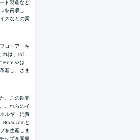
ート製造など
raを買収し、
バイスなどの業
タフローアーキ
れは、IoT、
emryXは、
を革新し、さま
ました。この期間
た。これらのイ
エネルギー消費
oadcomと
ップを生産しま
化チップを開発