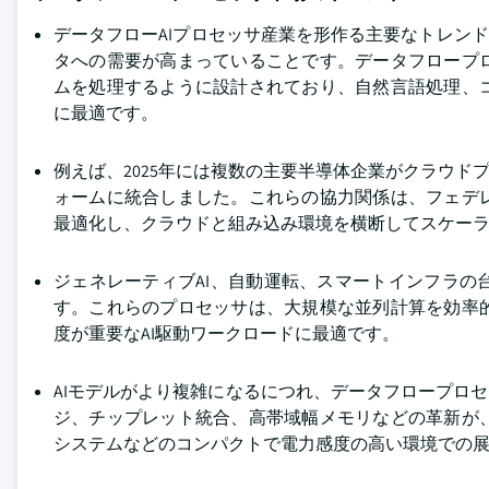
データフローAIプロセッサ産業を形作る主要なトレン
タへの需要が高まっていることです。データフロープ
ムを処理するように設計されており、自然言語処理、
に最適です。
例えば、2025年には複数の主要半導体企業がクラウド
ォームに統合しました。これらの協力関係は、フェデ
最適化し、クラウドと組み込み環境を横断してスケー
ジェネレーティブAI、自動運転、スマートインフラ
す。これらのプロセッサは、大規模な並列計算を効率
度が重要なAI駆動ワークロードに最適です。
AIモデルがより複雑になるにつれ、データフロープロセ
ジ、チップレット統合、高帯域幅メモリなどの革新が
システムなどのコンパクトで電力感度の高い環境での