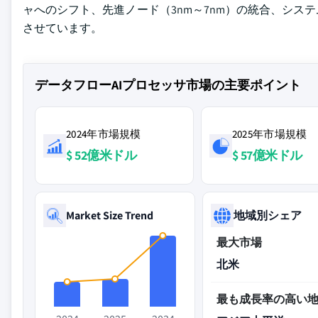
ャへのシフト、先進ノード（3nm～7nm）の統合、シ
させています。
データフローAIプロセッサ市場の主要ポイント
2024年市場規模
2025年市場規模
$ 52億米ドル
$ 57億米ドル
Market Size Trend
地域別シェア
最大市場
北米
最も成長率の高い