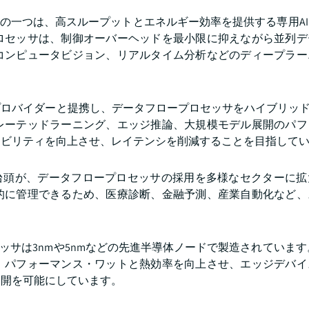
ドの一つは、高スループットとエネルギー効率を提供する専用A
ロセッサは、制御オーバーヘッドを最小限に抑えながら並列デ
コンピュータビジョン、リアルタイム分析などのディープラー
プロバイダーと提携し、データフロープロセッサをハイブリッド
レーテッドラーニング、エッジ推論、大規模モデル展開のパフ
ラビリティを向上させ、レイテンシを削減することを目指して
の台頭が、データフロープロセッサの採用を多様なセクターに拡
的に管理できるため、医療診断、金融予測、産業自動化など、
ッサは3nmや5nmなどの先進半導体ノードで製造されています
、パフォーマンス・ワットと熱効率を向上させ、エッジデバイ
展開を可能にしています。