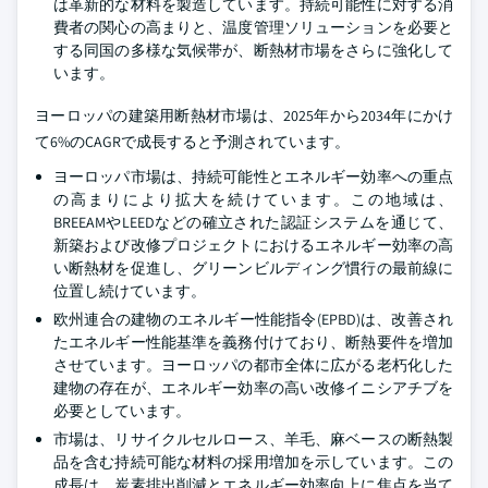
は革新的な材料を製造しています。持続可能性に対する消
費者の関心の高まりと、温度管理ソリューションを必要と
する同国の多様な気候帯が、断熱材市場をさらに強化して
います。
ヨーロッパの建築用断熱材市場は、2025年から2034年にかけ
て6%のCAGRで成長すると予測されています。
ヨーロッパ市場は、持続可能性とエネルギー効率への重点
の高まりにより拡大を続けています。この地域は、
BREEAMやLEEDなどの確立された認証システムを通じて、
新築および改修プロジェクトにおけるエネルギー効率の高
い断熱材を促進し、グリーンビルディング慣行の最前線に
位置し続けています。
欧州連合の建物のエネルギー性能指令(EPBD)は、改善され
たエネルギー性能基準を義務付けており、断熱要件を増加
させています。ヨーロッパの都市全体に広がる老朽化した
建物の存在が、エネルギー効率の高い改修イニシアチブを
必要としています。
市場は、リサイクルセルロース、羊毛、麻ベースの断熱製
品を含む持続可能な材料の採用増加を示しています。この
成長は、炭素排出削減とエネルギー効率向上に焦点を当て