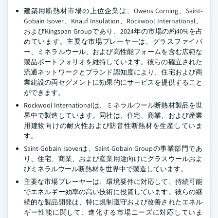
建築用断熱材市場の上位企業は、Owens Corning、Saint-
Gobain Isover、Knauf Insulation、Rockwool International、
およびKingspan Groupであり、2024年の市場の約40%を占
めています。主要な市場プレーヤーは、グラスファイバ
ー、ミネラルウール、および高性能フォームを含む広範な
製品ポートフォリオを維持しています。彼らの確立された
流通ネットワークとブランド認知度により、住宅および商
業建設の両セグメントに効果的にサービスを提供すること
ができます。
Rockwool Internationalは、ミネラルウール断熱材製品を世
界中で製造しています。同社は、住宅、商業、および産業
用建物向けの耐火性および防音性断熱材を生産していま
す。
Saint-Gobain Isoverは、Saint-Gobain Groupの事業部門であ
り、住宅、商業、および産業用途向けにグラスウールおよ
びミネラルウール断熱材を世界中で製造しています。
主要な市場プレーヤーは、環境要件に対応して、持続可能
でエネルギー効率の高い技術に投資しています。彼らの継
続的な製品開発は、特に規制遵守および改善されたエネル
ギー性能に関して、進化する市場ニーズに対応していま