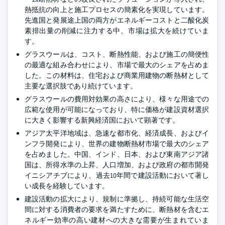
熱抵抗の向上と施工プロセスの簡素化を実現しています。
先進国と発展途上国の両方がエネルギーコストと二酸化炭
素排出量の削減に注力する中、市場は拡大を続けていま
す。
グラスウールは、コスト、断熱性能、および施工の簡便性
の最適な組み合わせにより、市場で最大のシェアを占めま
した。この材料は、住宅および商業用建物の断熱材として
主要な選択肢であり続けています。
グラスウールの費用対効果の高さにより、様々な用途での
広範な使用が可能になっており、特に価格が建設資材選択
に大きく影響する新興経済国において顕著です。
アジア太平洋地域は、急速な都市化、経済成長、およびイ
ンフラ開発により、世界の建物断熱材市場で最大のシェア
を占めました。中国、インド、日本、および東南アジア諸
国は、所得水準の上昇、人口増加、および政府の都市開発
イニシアチブにより、過去10年間で建設活動において著し
い成長を経験しています。
建設活動の拡大により、規制に準拠し、持続可能な生活空
間に対する消費者の要求を満たすために、断熱材を含むエ
ネルギー効率の高い建材への大きな需要が生まれていま