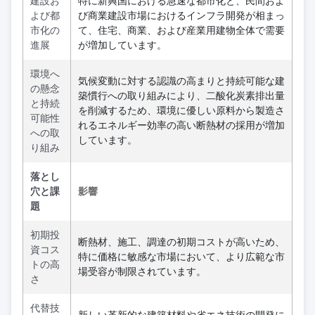
建設お
特に新興国における急速な都市化と、民間およ
よび都
び商業建設市場におけるインフラ開発が相まっ
市化の
て、住宅、商業、および産業用建物全体で需要
進展
が増加しています。
環境へ
気候変動に対する認識の高まりと持続可能な建
の懸念
築慣行への取り組みにより、二酸化炭素排出量
と持続
を削減するため、環境に優しい原料から製造さ
可能性
れるエネルギー効率の高い断熱材の採用が増加
への取
しています。
り組み
落とし
穴と課
影響
題
初期投
断熱材、施工、調達の初期コストが高いため、
資コス
特に価格に敏感な市場において、より広範な市
トの高
場受容が制限されています。
さ
代替技