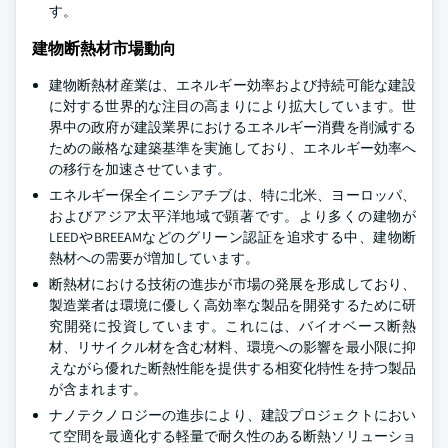
す。
建物断熱材市場動向
建物断熱材産業は、エネルギー効率および持続可能な建設
に対する世界的な注目の高まりにより拡大しています。世
界中の政府が建設業界におけるエネルギー消費を削減する
ための厳格な建築基準を実施しており、エネルギー効率へ
の移行を加速させています。
エネルギー保全イニシアチブは、特に北米、ヨーロッパ、
およびアジア太平洋地域で顕著です。より多くの建物が
LEEDやBREEAMなどのグリーン認証を追求する中、建物断
熱材への需要が増加しています。
断熱材における技術の進歩が市場の発展を形成しており、
製造業者は環境に優しく高効率な製品を開発するために研
究開発に投資しています。これには、バイオベース断熱
材、リサイクル材を含む材料、環境への影響を最小限に抑
えながら優れた断熱性能を提供する相変化特性を持つ製品
が含まれます。
ナノテクノロジーの進歩により、建設プロジェクトにおい
て空間を最適化する軽量で耐久性のある断熱ソリューショ