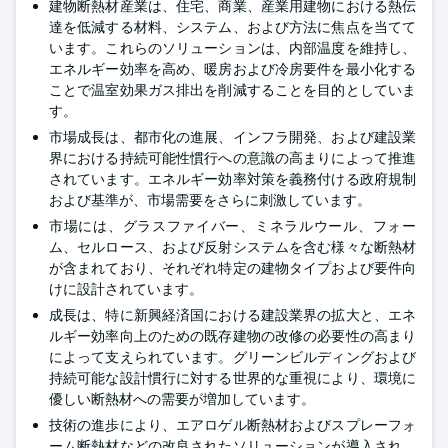
建物断熱材産業は、住宅、商業、産業用建物における熱伝
達を低減する材料、システム、および方法に焦点を当てて
います。これらのソリューションは、内部温度を維持し、
エネルギー効率を高め、暖房および冷房要件を最小化する
ことで温室効果ガス排出を削減することを目的としていま
す。
市場成長は、都市化の進展、インフラ開発、および建設業
界における持続可能性慣行への意識の高まりによって推進
されています。エネルギー効率対策を義務付ける政府規制
および基準が、市場需要をさらに刺激しています。
市場には、グラスファイバー、ミネラルウール、フォー
ム、セルロース、および反射システムを含む様々な断熱材
が含まれており、それぞれ特定の建物タイプおよび要件向
けに設計されています。
成長は、特に新興経済国における建設業界の拡大と、エネ
ルギー効率向上のための既存建物の改修の必要性の高まり
によって支えられています。グリーンビルディングおよび
持続可能な設計慣行に対する世界的な重視により、環境に
優しい断熱材への需要が増加しています。
技術の進歩により、エアロゲル断熱材およびスプレーフォ
ーム断熱材などの改良されたソリューションが導入され、