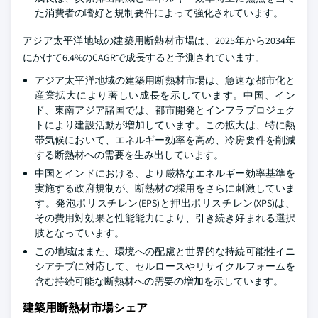
た消費者の嗜好と規制要件によって強化されています。
アジア太平洋地域の建築用断熱材市場は、2025年から2034年
にかけて6.4%のCAGRで成長すると予測されています。
アジア太平洋地域の建築用断熱材市場は、急速な都市化と
産業拡大により著しい成長を示しています。中国、イン
ド、東南アジア諸国では、都市開発とインフラプロジェク
トにより建設活動が増加しています。この拡大は、特に熱
帯気候において、エネルギー効率を高め、冷房要件を削減
する断熱材への需要を生み出しています。
中国とインドにおける、より厳格なエネルギー効率基準を
実施する政府規制が、断熱材の採用をさらに刺激していま
す。発泡ポリスチレン(EPS)と押出ポリスチレン(XPS)は、
その費用対効果と性能能力により、引き続き好まれる選択
肢となっています。
この地域はまた、環境への配慮と世界的な持続可能性イニ
シアチブに対応して、セルロースやリサイクルフォームを
含む持続可能な断熱材への需要の増加を示しています。
建築用断熱材市場シェア