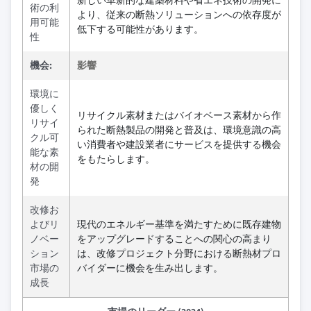
新しい革新的な建築材料や省エネ技術の開発に
術の利
より、従来の断熱ソリューションへの依存度が
用可能
低下する可能性があります。
性
機会:
影響
環境に
優しく
リサイクル素材またはバイオベース素材から作
リサイ
られた断熱製品の開発と普及は、環境意識の高
クル可
い消費者や建設業者にサービスを提供する機会
能な素
をもたらします。
材の開
発
改修お
よびリ
現代のエネルギー基準を満たすために既存建物
ノベー
をアップグレードすることへの関心の高まり
ション
は、改修プロジェクト分野における断熱材プロ
市場の
バイダーに機会を生み出します。
成長