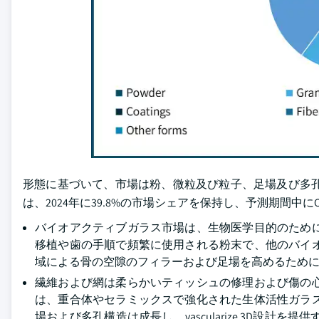
形態に基づいて、市場は粉、微粒及び粒子、足場及び多孔
は、2024年に39.8%の市場シェアを保持し、予測期間中に
バイオアクティブガラス市場は、生物医学目的のため
移植や歯の手順で頻繁に使用される粉末で、他のバイ
域による骨の空隙のフィラーおよび足場を高めるため
繊維および網は柔らかいティッシュの修理および傷の
は、重合体やセラミックスで強化された生体活性ガラ
場および多孔構造は成長し、vascularize 3D設