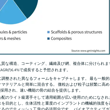
質な構造、コーティング、繊維及び網、複合体に分けられます
CAGRの6.4%で成長すると予想されます。
に調整された異なるフォームをキャプチャします。 最も一般的
オマテリアルと簡単に混合する。 微粒および粒子は頻繁に高め
に採用され、速い機能の骨の結合を提供します。
心配のライト級選手そして適用範囲が広い使用のためになされま
スを目的とし、生体活性と重度のインプラントの機械的強度を高
計を提供するのでティッシュ工学の必須部分です。 バイオアクティブ