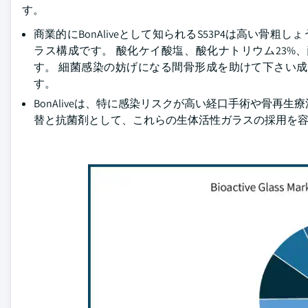
す。
商業的にBonAliveとして知られるS53P4は高い骨粗しょ
ラス構成です。 酸化ケイ酸塩、酸化ナトリウム23%、
す。 細菌感染の妨げになる間骨形成を助けて下さい
す。
BonAliveは、特に感染リスクが高い経口手術や骨再
替と抗菌剤として、これらの生体活性ガラスの採用を