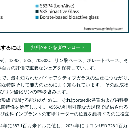
握するには
無料のPDFをダウンロード
ive)、13-93、58S、70S30C、リン酸ベース、ボレートベース
545.4百万の評価で重要なシェアを保持しています。
ことで、最も知られたバイオアクティブガラスの生産につながり
的な特徴そして能力のためによく知られています。 その組成物
およびリン酸化リンの6%を含みます。
成で助ける能力のために、それはortaedic処置および歯科
促進し、抗菌特性を所有します。 45S5の利用可能な大規模で提供さ
よび歯科インプラントの市場リーダーの位置を維持するのに役
024年に387.1百万米ドルに値し、2034年にリコンUSD 728.1