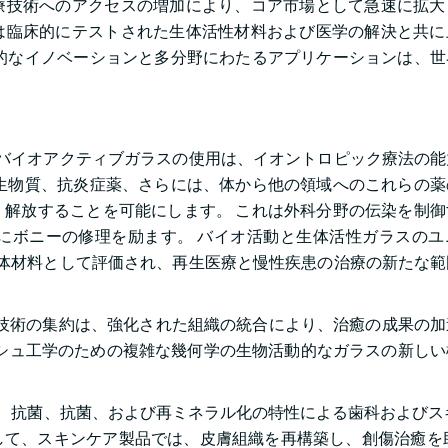
療技術へのアクセスの増加により、コア市場として急速に拡大
は臨床的にテストされた生体活性材料および医学の解決と共に
的なイノベーションと多分野にわたるアプリケーションは、世
バイオアクティブガラスの使用は、イオントロピック療法の能
生物質、抗炎症薬、さらには、体から他の領域へのこれらの薬
解放することを可能にします。 これは外科分野の伝染を制御
にボニーの修理を励ます。 バイオ活動と生体活性ガラスのユ
体材料として評価され、再生医療と慢性疾患の治療の新たな範
ト技術の集約は、強化された組織の統合により、治癒の成果の
ッシュ工学のための複雑な幾何学の生物活動的なガラスの新し
、抗菌、抗菌、および再ミネラル化の特性による歯科およびス
。 そして、スキンケア製品では、皮膚組織を再構築し、創傷治癒を