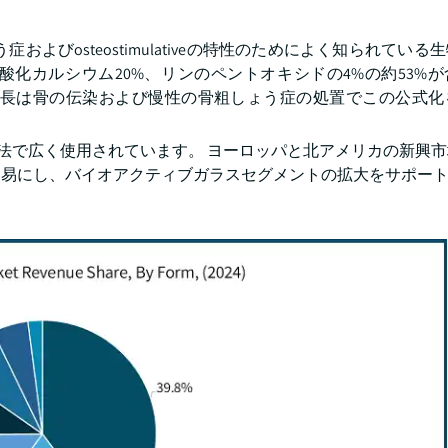
う症およびosteostimulativeの特性のためによく知られてい
酸化カルシウム20%、リンのペントオキシドの4%の約53%
成長は骨の伝染および慢性の骨粗しょう症の処置でこの公式化
生療法で広く使用されています。 ヨーロッパと北アメリカの新興
容易にし、バイオアクティブガラスセグメントの拡大をサポー