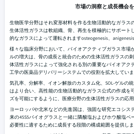
市場の洞察と成長機会
生物医学分野はそれ変形材料を作る生物活動的なガラスの
生体活性ガラスは軟組織、骨、再生を積極的にサポートし
的なガラスによって運転されますosteogenesis、anige
様々な臨床分野において、バイオアクティブガラス市場が
ルの増大は、骨の成長と統合のための生体活性ガラスの刺激の
体活性ガラスによって強化される別の重要なバイオアクテ
工学の医薬品デリバリーシステムでの役割を拡大していま
気孔率、分解率、イオン解放のカスタム化、SOL-ゲル
はより合い、高性能の生物活動的なガラス公式の作成を可
ズを可能にするように、医療分野の生体活性ガラスの応用
ヨーロッパや北米などの先進国は、強固な研究エコシステ
来の45S5バイオグラスと一緒に隣酸塩およびホウ酸塩
必要性に適するために成長する段階の構成範囲を提供しま