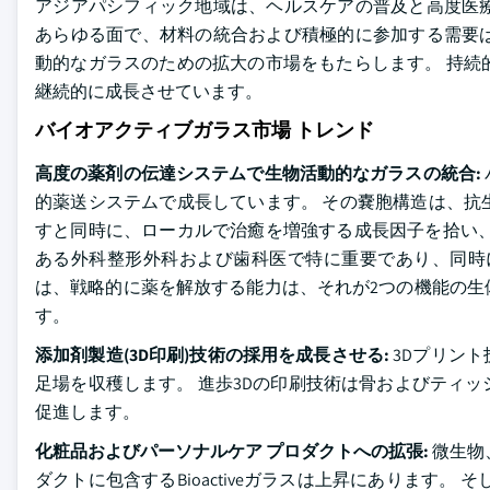
アジアパシフィック地域は、ヘルスケアの普及と高度医
あらゆる面で、材料の統合および積極的に参加する需要
動的なガラスのための拡大の市場をもたらします。 持続
継続的に成長させています。
バイオアクティブガラス市場 トレンド
高度の薬剤の伝達システムで生物活動的なガラスの統合:
的薬送システムで成長しています。 その嚢胞構造は、抗
すと同時に、ローカルで治癒を増強する成長因子を拾い、
ある外科整形外科および歯科医で特に重要であり、同時
は、戦略的に薬を解放する能力は、それが2つの機能の生
す。
添加剤製造(3D印刷)技術の採用を成長させる:
3Dプリン
足場を収穫します。 進歩3Dの印刷技術は骨およびティ
促進します。
化粧品およびパーソナルケア プロダクトへの拡張:
微生物
ダクトに包含するBioactiveガラスは上昇にあります