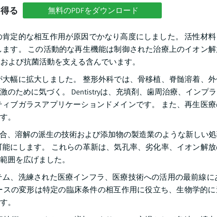
を得る
無料のPDFをダウンロード
肯定的な相互作用が原因でかなり高度にしました。 活性材料
ます。 この活動的な再生機能は制御された治療上のイオン解
nesisおよび抗菌活動を支える含んでいます。
大幅に拡大しました。 整形外科では、骨移植、脊髄溶着、外
ために気づく。 Dentistryは、充填剤、歯周治療、インプ
ィブガラスアプリケーションドメインです。 また、再生医療
す。
の統合、溶解の派生の技術および添加物の製造業のような新しい
能にします。 これらの革新は、気孔率、劣化率、イオン解放
範囲を広げました。
ム、洗練された医療インフラ、医療技術への活用の最前線にあ
ベースの変形は特定の臨床条件の相互作用に役立ち、生物学的
す。