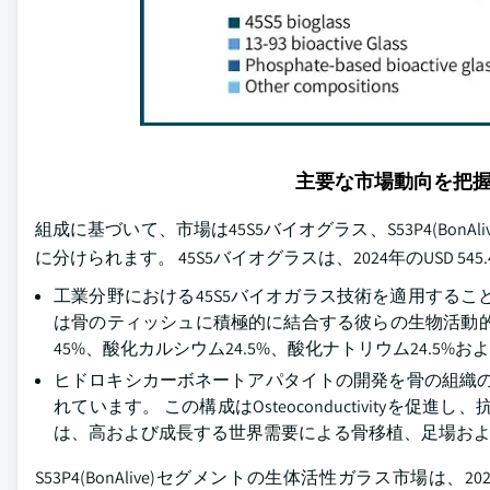
主要な市場動向を把
組成に基づいて、市場は45S5バイオグラス、S53P4(BonAl
に分けられます。 45S5バイオグラスは、2024年のUSD 
工業分野における45S5バイオガラス技術を適用する
は骨のティッシュに積極的に結合する彼らの生物活動
45%、酸化カルシウム24.5%、酸化ナトリウム24.5%
ヒドロキシカーボネートアパタイトの開発を骨の組織の形
れています。 この構成はOsteoconductivityを
は、高および成長する世界需要による骨移植、足場お
S53P4(BonAlive)セグメントの生体活性ガラス市場は、2