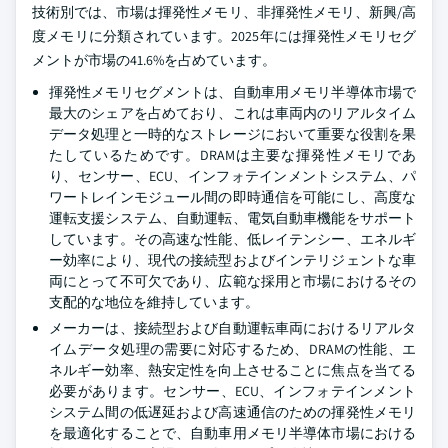
技術別では、市場は揮発性メモリ、非揮発性メモリ、新興/高
度メモリに分類されています。2025年には揮発性メモリセグ
メントが市場の41.6%を占めています。
揮発性メモリセグメントは、自動車用メモリ半導体市場で
最大のシェアを占めており、これは車両内のリアルタイム
データ処理と一時的なストレージにおいて重要な役割を果
たしているためです。DRAMは主要な揮発性メモリであ
り、センサー、ECU、インフォテインメントシステム、パ
ワートレインモジュール間の即時通信を可能にし、高度な
運転支援システム、自動運転、電気自動車機能をサポート
しています。その高速な性能、低レイテンシー、エネルギ
ー効率により、現代の接続型およびインテリジェントな車
両にとって不可欠であり、広範な採用と市場におけるその
支配的な地位を維持しています。
メーカーは、接続型および自動運転車両におけるリアルタ
イムデータ処理の需要に対応するため、DRAMの性能、エ
ネルギー効率、熱安定性を向上させることに焦点を当てる
必要があります。センサー、ECU、インフォテインメント
システム間の低遅延および高速通信のための揮発性メモリ
を最適化することで、自動車用メモリ半導体市場における