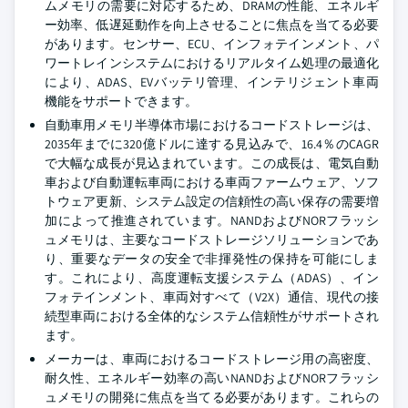
ムメモリの需要に対応するため、DRAMの性能、エネルギ
ー効率、低遅延動作を向上させることに焦点を当てる必要
があります。センサー、ECU、インフォテインメント、パ
ワートレインシステムにおけるリアルタイム処理の最適化
により、ADAS、EVバッテリ管理、インテリジェント車両
機能をサポートできます。
自動車用メモリ半導体市場におけるコードストレージは、
2035年までに320億ドルに達する見込みで、16.4％のCAGR
で大幅な成長が見込まれています。この成長は、電気自動
車および自動運転車両における車両ファームウェア、ソフ
トウェア更新、システム設定の信頼性の高い保存の需要増
加によって推進されています。NANDおよびNORフラッシ
ュメモリは、主要なコードストレージソリューションであ
り、重要なデータの安全で非揮発性の保持を可能にしま
す。これにより、高度運転支援システム（ADAS）、イン
フォテインメント、車両対すべて（V2X）通信、現代の接
続型車両における全体的なシステム信頼性がサポートされ
ます。
メーカーは、車両におけるコードストレージ用の高密度、
耐久性、エネルギー効率の高いNANDおよびNORフラッシ
ュメモリの開発に焦点を当てる必要があります。これらの