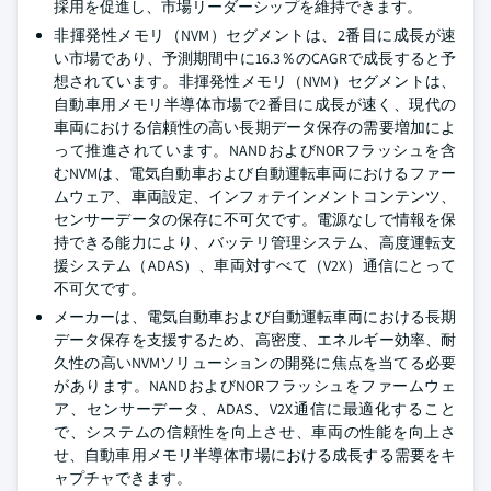
採用を促進し、市場リーダーシップを維持できます。
非揮発性メモリ（NVM）セグメントは、2番目に成長が速
い市場であり、予測期間中に16.3％のCAGRで成長すると予
想されています。非揮発性メモリ（NVM）セグメントは、
自動車用メモリ半導体市場で2番目に成長が速く、現代の
車両における信頼性の高い長期データ保存の需要増加によ
って推進されています。NANDおよびNORフラッシュを含
むNVMは、電気自動車および自動運転車両におけるファー
ムウェア、車両設定、インフォテインメントコンテンツ、
センサーデータの保存に不可欠です。電源なしで情報を保
持できる能力により、バッテリ管理システム、高度運転支
援システム（ADAS）、車両対すべて（V2X）通信にとって
不可欠です。
メーカーは、電気自動車および自動運転車両における長期
データ保存を支援するため、高密度、エネルギー効率、耐
久性の高いNVMソリューションの開発に焦点を当てる必要
があります。NANDおよびNORフラッシュをファームウェ
ア、センサーデータ、ADAS、V2X通信に最適化すること
で、システムの信頼性を向上させ、車両の性能を向上さ
せ、自動車用メモリ半導体市場における成長する需要をキ
ャプチャできます。