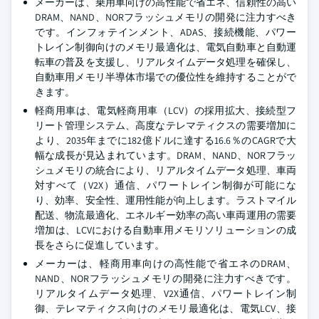
メーカーは、乗用車向けの高性能で省エネ、信頼性の高い
DRAM、NAND、NORフラッシュメモリの開発に注力すべき
です。インフォテインメント、ADAS、接続機能、パワー
トレイン制御向けのメモリ最適化は、電気自動車と自動運
転車の普及を支援し、リアルタイムデータ処理を確保し、
自動車用メモリ半導体市場での優位性を維持することがで
きます。
軽商用車は、電気軽商用車（LCV）の採用拡大、接続型フ
リート管理システム、高度なテレマティクスの需要増加に
より、2035年までに182億ドルに達する16.6％のCAGRで大
幅な成長が見込まれています。DRAM、NAND、NORフラッ
シュメモリの統合により、リアルタイムデータ処理、車両
対すべて（V2X）通信、パワートレイン制御が可能にな
り、効率、安全性、運用性能が向上します。ラストマイル
配送、物流最適化、エネルギー効率の高い車両運用の需要
増加は、LCVにおける自動車用メモリソリューションの成
長をさらに促進しています。
メーカーは、軽商用車向けの高性能で省エネのDRAM、
NAND、NORフラッシュメモリの開発に注力すべきです。
リアルタイムデータ処理、V2X通信、パワートレイン制
御、テレマティクス向けのメモリ最適化は、電気LCV、接