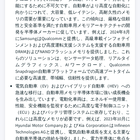
能にするために不可欠です。自動車がより高度な自動化に
向かうにつれて、大容量、低レイテンシ、高耐久性のメモ
リの需要が重要になっています。この傾向は、厳格な信頼
性と安全基準を満たす自動車用メモリアーキテクチャの開
発を半導体メーカーに促しています。例えば、2024年8月
にSamsungはQualcommと提携し、高級車載インフォテイ
ンメントおよび高度運転支援システムを支援する自動車用
DRAMおよびNANDフラッシュメモリを提供しました。これ
らのソリューションは、センサーデータ処理、リアルタイ
ムグラフィックス、AIワークロード、Qualcomm
Snapdragon自動車プラットフォームでの高速ブートタイム
に必要な高速度、帯域幅、信頼性を提供します。
電気自動車（EV）およびハイブリッド自動車（HEV）への
急速な移行は、自動車用メモリ半導体市場に強い成長機会
を生み出しています。電動化車両は、エネルギー使用量、
性能、安全機能を監視するために高度な電子制御ユニット
（ECU）およびバッテリ管理システムに依存しており、こ
れらには高度なメモリが必要です。例えば、2023年10月に
Hyundai Motor CompanyおよびKia CorporationはInfineon
Technologies AGと提携し、電気自動車成長を支える主要な
自動車半導体の供給を強化しました。電力半導体に焦点を