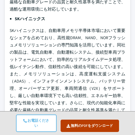
厳格な自動車グレードの品質と耐久性基準を満たすことで、
過酷な運用環境にも対応しています。
SKハイニックス
SKハイニックスは、自動車用メモリ半導体市場において重要
なシェアを占めており、高性能DRAM、NAND、NORフラッシ
ュメモリソリューションの専門知識を活用しています。同社
の製品は、電気自動車、自動運転システム、接続型車両プラ
ットフォームにおいて、効率的なリアルタイムデータ処理、
低レイテンシ動作、信頼性の高い接続を可能にしています。
また、メモリソリューションは、高度運転支援システム
（ADAS）、インフォテインメントシステム、バッテリー管
理、オーバーザエア更新、車両間通信（V2X）をサポート
し、厳しい自動車環境下でも高い信頼性、エネルギー効率、
堅牢な性能を実現しています。さらに、現代の知能化車両に
必要な厳格な自動車グレードの品質と耐久性基準を満たして
います。
お電話くださ
い
無料のPDFをダウンロード
車載メモリ半導体市場 レポートの属性