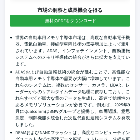
市場の洞察と成長機会を得る
無料のPDFをダウンロード
世界の自動車用メモリ半導体市場は、高度な自動車電子機
器、電気自動車、接続型車両技術の需要増加によって牽引
されています。ADAS、インフォテインメント、自動運転
システムへのメモリ半導体の統合がさらに拡大を支えてい
ます。
ADASおよび自動運転技術の統合が進むことで、高性能な
自動車用メモリ半導体の需要が大幅に増加しています。こ
れらのシステムは、複数のセンサー、カメラ、LiDAR、レ
ーダーからのリアルタイムデータ処理に依存しており、こ
れらすべてが膨大な量のデータを生成し、高速で信頼性の
あるメモリソリューションが必要です。例えば、2025年9
月にQualcommはBMWグループと提携し、車両認識、意思
決定、制御機能を統合した次世代自動運転システムを発表
しました。
DRAMおよびNANDフラッシュは、高度なコンピューティン
グユニット内での高速データ転送、ストレージ、分析を可