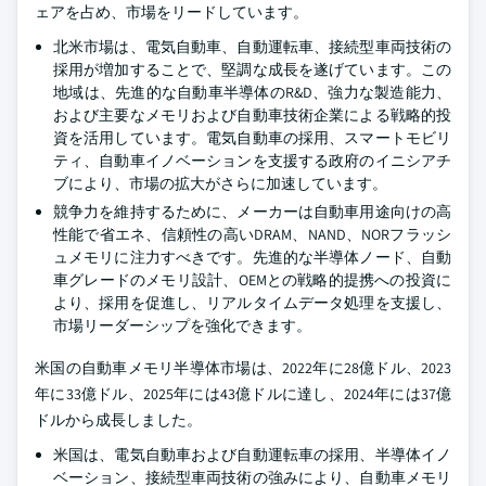
ェアを占め、市場をリードしています。
北米市場は、電気自動車、自動運転車、接続型車両技術の
採用が増加することで、堅調な成長を遂げています。この
地域は、先進的な自動車半導体のR&D、強力な製造能力、
および主要なメモリおよび自動車技術企業による戦略的投
資を活用しています。電気自動車の採用、スマートモビリ
ティ、自動車イノベーションを支援する政府のイニシアチ
ブにより、市場の拡大がさらに加速しています。
競争力を維持するために、メーカーは自動車用途向けの高
性能で省エネ、信頼性の高いDRAM、NAND、NORフラッシ
ュメモリに注力すべきです。先進的な半導体ノード、自動
車グレードのメモリ設計、OEMとの戦略的提携への投資に
より、採用を促進し、リアルタイムデータ処理を支援し、
市場リーダーシップを強化できます。
米国の自動車メモリ半導体市場は、2022年に28億ドル、2023
年に33億ドル、2025年には43億ドルに達し、2024年には37億
ドルから成長しました。
米国は、電気自動車および自動運転車の採用、半導体イノ
ベーション、接続型車両技術の強みにより、自動車メモリ