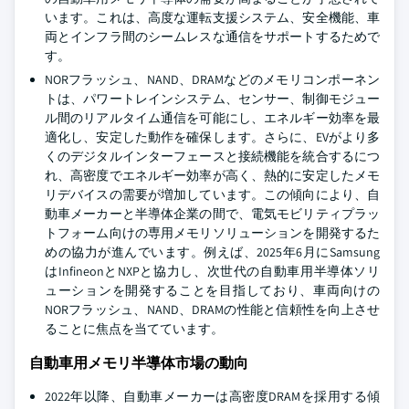
います。これは、高度な運転支援システム、安全機能、車
両とインフラ間のシームレスな通信をサポートするためで
す。
NORフラッシュ、NAND、DRAMなどのメモリコンポーネン
トは、パワートレインシステム、センサー、制御モジュー
ル間のリアルタイム通信を可能にし、エネルギー効率を最
適化し、安定した動作を確保します。さらに、EVがより多
くのデジタルインターフェースと接続機能を統合するにつ
れ、高密度でエネルギー効率が高く、熱的に安定したメモ
リデバイスの需要が増加しています。この傾向により、自
動車メーカーと半導体企業の間で、電気モビリティプラッ
トフォーム向けの専用メモリソリューションを開発するた
めの協力が進んでいます。例えば、2025年6月にSamsung
はInfineonとNXPと協力し、次世代の自動車用半導体ソリ
ューションを開発することを目指しており、車両向けの
NORフラッシュ、NAND、DRAMの性能と信頼性を向上させ
ることに焦点を当てています。
自動車用メモリ半導体市場の動向
2022年以降、自動車メーカーは高密度DRAMを採用する傾