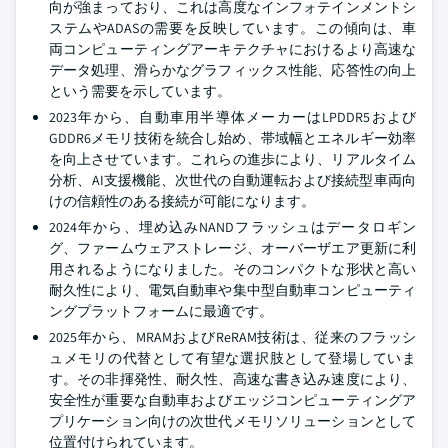
向が強まっており、これは高度なインフォテインメントシ
ステムやADASの需要を反映しています。この傾向は、車
両コンピューティングアーキテクチャにおけるより高速な
データ処理、滑らかなグラフィックス性能、応答性の向上
という需要を示しています。
2023年から、自動車用半導体メーカーはLPDDR5および
GDDR6メモリ技術を統合し始め、帯域幅とエネルギー効率
を向上させています。これらの進歩により、リアルタイム
分析、AI支援機能、次世代の自動運転および接続型車両向
けの信頼性のある接続が可能になります。
2024年から、埋め込みNANDフラッシュはデータロギン
グ、ファームウェアストレージ、オーバーザエア更新に利
用されるようになりました。そのコンパクトな形状と高い
耐久性により、電気自動車や集中型自動車コンピューティ
ングプラットフォームに最適です。
2025年から、MRAMおよびReRAM技術は、従来のフラッシ
ュメモリの代替として有望な選択肢として登場していま
す。その非揮発性、耐久性、高速な書き込み速度により、
安全性が重要な自動車およびエッジコンピューティングア
プリケーション向けの次世代メモリソリューションとして
位置付けられています。