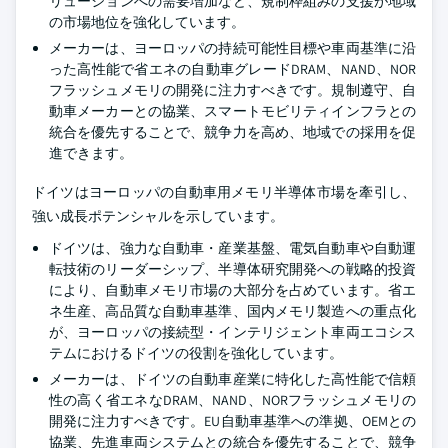
リューションへの需要増加など、規制枠組みの支援が地域
の市場地位を強化しています。
メーカーは、ヨーロッパの持続可能性目標や車両基準に沿
った高性能で省エネの自動車グレードDRAM、NAND、NOR
フラッシュメモリの開発に注力すべきです。規制遵守、自
動車メーカーとの協業、スマートモビリティインフラとの
統合を優先することで、競争力を高め、地域での採用を促
進できます。
ドイツはヨーロッパの自動車用メモリ半導体市場を牽引し、
強い成長ポテンシャルを示しています。
ドイツは、強力な自動車・産業基盤、電気自動車や自動運
転技術のリーダーシップ、半導体研究開発への戦略的投資
により、自動車メモリ市場の大部分を占めています。省エ
ネ生産、高品質な自動車基準、国内メモリ製造への重点化
が、ヨーロッパの接続型・インテリジェント車両エコシス
テムにおけるドイツの役割を強化しています。
メーカーは、ドイツの自動車産業に特化した高性能で信頼
性の高く省エネなDRAM、NAND、NORフラッシュメモリの
開発に注力すべきです。EU自動車基準への準拠、OEMとの
協業、先進車両システムとの統合を優先することで、競争