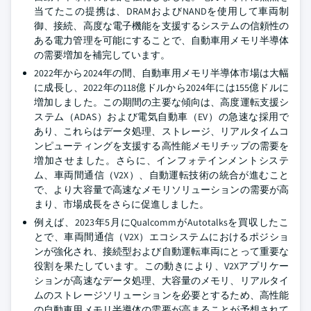
当てたこの提携は、DRAMおよびNANDを使用して車両制
御、接続、高度な電子機能を支援するシステムの信頼性の
ある電力管理を可能にすることで、自動車用メモリ半導体
の需要増加を補完しています。
2022年から2024年の間、自動車用メモリ半導体市場は大幅
に成長し、2022年の118億ドルから2024年には155億ドルに
増加しました。この期間の主要な傾向は、高度運転支援シ
ステム（ADAS）および電気自動車（EV）の急速な採用で
あり、これらはデータ処理、ストレージ、リアルタイムコ
ンピューティングを支援する高性能メモリチップの需要を
増加させました。さらに、インフォテインメントシステ
ム、車両間通信（V2X）、自動運転技術の統合が進むこと
で、より大容量で高速なメモリソリューションの需要が高
まり、市場成長をさらに促進しました。
例えば、2023年5月にQualcommがAutotalksを買収したこ
とで、車両間通信（V2X）エコシステムにおけるポジショ
ンが強化され、接続型および自動運転車両にとって重要な
役割を果たしています。この動きにより、V2Xアプリケー
ションが高速なデータ処理、大容量のメモリ、リアルタイ
ムのストレージソリューションを必要とするため、高性能
の自動車用メモリ半導体の需要が高まることが予想されて