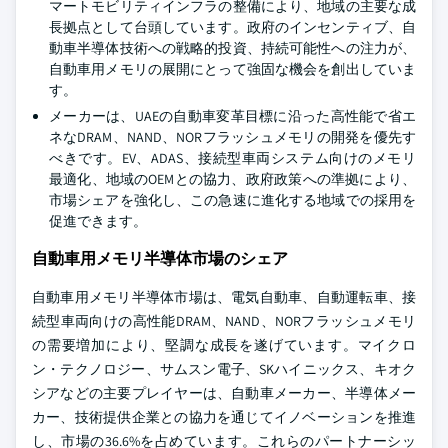
マートモビリティインフラの整備により、地域の主要な成
長拠点として台頭しています。政府のインセンティブ、自
動車半導体技術への戦略的投資、持続可能性への注力が、
自動車用メモリの展開にとって強固な機会を創出していま
す。
メーカーは、UAEの自動車変革目標に沿った高性能で省エ
ネなDRAM、NAND、NORフラッシュメモリの開発を優先す
べきです。EV、ADAS、接続型車両システム向けのメモリ
最適化、地域のOEMとの協力、政府政策への準拠により、
市場シェアを強化し、この急速に進化する地域での採用を
促進できます。
自動車用メモリ半導体市場のシェア
自動車用メモリ半導体市場は、電気自動車、自動運転車、接
続型車両向けの高性能DRAM、NAND、NORフラッシュメモリ
の需要増加により、堅調な成長を遂げています。マイクロ
ン・テクノロジー、サムスン電子、SKハイニックス、キオク
シアなどの主要プレイヤーは、自動車メーカー、半導体メー
カー、技術提供企業との協力を通じてイノベーションを推進
し、市場の36.6%を占めています。これらのパートナーシッ