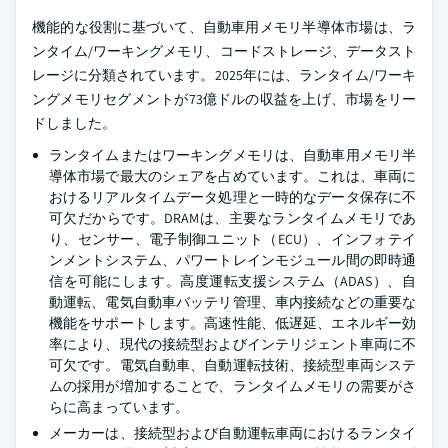
機能的な役割に基づいて、自動車用メモリ半導体市場は、ラ
ンタイム/ワーキングメモリ、コードストレージ、データスト
レージに分類されています。2025年には、ランタイム/ワーキ
ングメモリセグメントが73億ドルの収益を上げ、市場をリー
ドしました。
ランタイムまたはワーキングメモリは、自動車用メモリ半
導体市場で最大のシェアを占めています。これは、車両に
おけるリアルタイムデータ処理と一時的なデータ保存に不
可欠だからです。DRAMは、主要なランタイムメモリであ
り、センサー、電子制御ユニット（ECU）、インフォテイ
ンメントシステム、パワートレインモジュール間の即時通
信を可能にします。高度運転支援システム（ADAS）、自
動運転、電気自動車バッテリ管理、車内接続などの重要な
機能をサポートします。高速性能、低遅延、エネルギー効
率により、現代の接続型およびインテリジェント車両に不
可欠です。電気自動車、自動運転技術、接続型車両システ
ムの採用が増加することで、ランタイムメモリの需要がさ
らに高まっています。
メーカーは、接続型および自動運転車両におけるランタイ