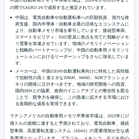
中国の自動車用メモリ半導体市場は、2026年から2035年まで
の間でCAGR17.1%で成長すると推定されています。
中国は、電気自動車や自動運転車への巨額投資、強力な政
府支援、国内半導体・自動車企業の活発なエコシステムに
より、自動車メモリ市場を牽引しています。接続型車両、
スマートモビリティ、EVの普及に焦点を当てた戦略がメモ
リ需要を加速させています。地域のメモリイノベーション
と戦略的パートナーシップが、中国の自動車用メモリソリ
ューションにおけるリーダーシップをさらに強化していま
す。
メーカーは、中国のEVや自動運転車向けに特化した高性能
で信頼性の高く省エネなDRAM、NAND、NORフラッシュメ
モリの開発に注力すべきです。地域の研究開発への投資、
国内OEMとの協業、政府のイニシアチブとの整合性を図る
ことで、競争力を確保し、この急速に拡大する市場におけ
る長期的な成長を実現できます。
ラテンアメリカの自動車用メモリ半導体市場は、2025年に17
億ドルの規模に達すると予測されており、電気自動車、接続
型車両、高度運転支援システム（ADAS）の需要増加が主な成
長要因となっています。ブラジル、メキシコ、チリを中心