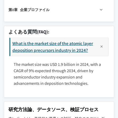
7.1 主要トレンド
3.2.2 産業の落とし穴と課題
6.2.2 ロジックデバイスと先端ノード
4.4 主要市場プレイヤーの競合分析
第8章 企業プロファイル
7.2 北米
3.2.2.1 安全性と環境への懸念
6.2.3 3D NANDとストレージ
4.5 競争ポジショニングマトリックス
7.2.1 米国
3.2.2.2 サプライチェーンの集中
6.2.4 先端パッケージング
4.6 主要な動向
8.1 エア・リキード
3.2.3 市場機会
7.2.2 カナダ
6.3 太陽光発電
8.2 エンテグリス
4.6.1 合併・買収
よくある質問(FAQ):
7.3 欧州
3.2.3.1 より安全な前駆体代替品
6.4 医療機器とバイオメディカル用途
8.3 メルク
4.6.2 パートナーシップと提携
7.3.1 ドイツ
3.2.3.2 技術プラットフォームの開発
6.5 触媒とエネルギー用途
What is the market size of the atomic layer
8.4 SK Materials
4.6.3 新製品発売
3.3 成長可能性分析
7.3.2 英国
deposition precursors industry in 2024?
6.6 新興用途
8.5 ADEKA
4.6.4 拡大計画
3.4 規制環境
7.3.3 フランス
8.6 マテリオン
The market size was USD 1.9 billion in 2024, with a
3.4.1 北米
7.3.4 スペイン
8.7 ASMインターナショナル
CAGR of 9% expected through 2034, driven by
3.4.2 欧州
7.3.5 イタリア
8.8 アプライド・マテリアルズ
semiconductor industry expansion and
3.4.3 アジア太平洋
7.3.6 欧州その他
8.9 ラム・リサーチ
advancements in deposition technologies.
7.4 アジア太平洋
3.4.4 ラテンアメリカ
8.10 東京エレクトロン
3.4.5 中東・アフリカ
7.4.1 中国
8.11 ドックウェラー・ケミカルズ
3.5 ポーターの5フォース分析
7.4.2 インド
8.12 ストレム・ケミカルズ/アセンサス・スペシ
ャルティーズ
3.6 PESTEL分析
7.4.3 日本
研究方法論、データソース、検証プロセス
8.13 国際電気
3.7 価格動向
7.4.4 オーストラリア