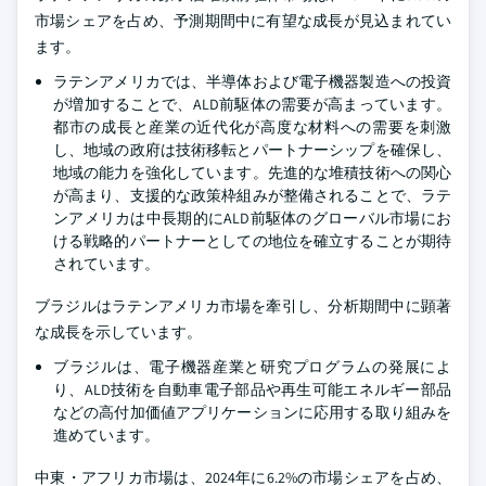
市場シェアを占め、予測期間中に有望な成長が見込まれてい
ます。
ラテンアメリカでは、半導体および電子機器製造への投資
が増加することで、ALD前駆体の需要が高まっています。
都市の成長と産業の近代化が高度な材料への需要を刺激
し、地域の政府は技術移転とパートナーシップを確保し、
地域の能力を強化しています。先進的な堆積技術への関心
が高まり、支援的な政策枠組みが整備されることで、ラテ
ンアメリカは中長期的にALD前駆体のグローバル市場にお
ける戦略的パートナーとしての地位を確立することが期待
されています。
ブラジルはラテンアメリカ市場を牽引し、分析期間中に顕著
な成長を示しています。
ブラジルは、電子機器産業と研究プログラムの発展によ
り、ALD技術を自動車電子部品や再生可能エネルギー部品
などの高付加価値アプリケーションに応用する取り組みを
進めています。
中東・アフリカ市場は、2024年に6.2%の市場シェアを占め、