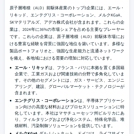
原子層堆積（ALD）前駆体産業のトップ5企業には、エール・
リキッド、エンテグリス・コーポレーション、メルクKGaA、
SKマテリアルズ、アデカ株式会社が含まれます。これらの企
業は、2024年に36%の市場シェアを占める主要なプレーヤー
です。これらの企業は、原子層堆積（ALD）前駆体市場にお
ける豊富な経験を背景に強固な地位を築いています。多様な
製品ポートフォリオと、強固な生産能力と流通ネットワーク
を備え、各地域における需要の増加に対応しています。
エール・リキッド
は、フランス・パリに本拠を置く多国籍
企業で、工業ガスおよび関連技術の分野で多角化していま
す。その他のセグメントには、ガス・サービス、エンジニ
アリング、建設、グローバルマーケット・テクノロジーが
含まれます。
エンテグリス・コーポレーション
は、半導体アプリケーシ
ョン向けの高度な材料およびプロセスソリューションに特
化しています。本社はマサチューセッツ州ビルリカにあ
り、フィルタリングおよび浄化システム、特殊化学品、堆
積材料、汚染制御ソリューションを提供しています。
メルクKGaA
, ダルムシュタット、ドイツは、ライフサイエ