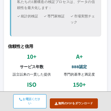
私たちの3層構造の検証プロセスは、データの信
頼性を最大化します：
✓ 統計的検証
✓ 専門家検証
✓ 市場実態チェ
ック
信頼性と信用
10+
A+
サービス年数
BBB認定
設立以来の一貫した提供
専門的基準と満足度
ISO
150+
認定品質
リサーチアナリスト
お電話くださ
ISO 9001-2015認証企業
10以上の業界分野
い
無料のPDFをダウンロード