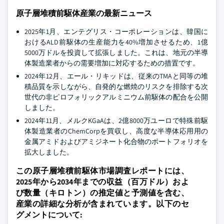
原子層堆積前駆体産業の最新ニュース
2025年1月、エンテグリス・コーポレーションは、韓国に
おけるALD前駆体の生産能力を40%増加させるため、1億
5000万ドルを投資して拡張しました。これは、地元の半導
体製造業者からの需要増加に対応するための措置です。
2024年12月、エール・リキッドは、従来のTMAと同等の堆
積品質を示しながら、自発的な燃焼のリスクを排除する次
世代の非ピロフォリックアルミニウム前駆体の配合を公開
しました。
2024年11月、メルクKGaAは、2億8000万ユーロで特殊前駆
体製造業者のChemCorpを買収し、高度な半導体応用用の
金属アミドおよびアミジネート化合物のポートフォリオを
拡大しました。
この原子層堆積前駆体市場調査レポートには、
2025年から2034年までの収益（百万ドル）およ
び数量（キロトン）の推定値と予測値を含む、
産業の詳細な分析が含まれています。以下のセ
グメントについて: