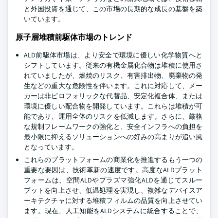
と外国投資を通じて、この市場の長期的な成長の基盤を築
いています。
原子層堆積前駆体市場のトレンド
ALD前駆体市場は、より安全で環境に優しい化学物質へと
シフトしています。従来の有機金属化合物は堆積に使用さ
れていましたが、燃焼のリスク、有害排出物、廃棄物の発
生などの重大な危険性を伴います。これに対応して、メー
カーは非ピロフォリックな代替品、安定化複合体、または
環境に優しい配合物を開発しています。これらは堆積が可
能であり、運用全体のリスクを低減します。さらに、厳格
な規制フレームワークの強化と、安全インフラへの負担を
最小限に抑えるソリューションへの好みの高まりが追い風
となっています。
これらのプラットフォームの商業化を推進するもう一つの
重要な要因は、技術革新の速度です。高度なALDプラット
フォームは、空間ALDやプラズマ強化ALDを通じてスルー
プットを向上させ、低温処理を実現し、複雑なデバイスア
ーキテクチャに対する堆積フィルムの品質を向上させてい
ます。現在、人工知能をALDシステムに統合することで、