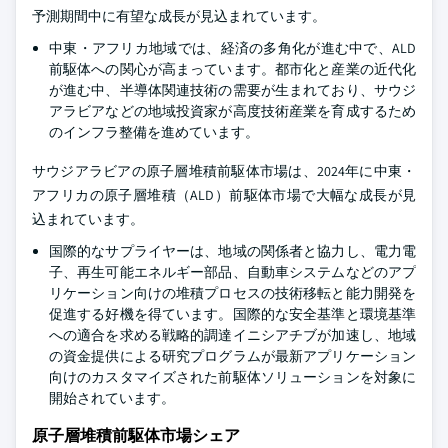
予測期間中に有望な成長が見込まれています。
中東・アフリカ地域では、経済の多角化が進む中で、ALD
前駆体への関心が高まっています。都市化と産業の近代化
が進む中、半導体関連技術の需要が生まれており、サウジ
アラビアなどの地域投資家が高度技術産業を育成するため
のインフラ整備を進めています。
サウジアラビアの原子層堆積前駆体市場は、2024年に中東・
アフリカの原子層堆積（ALD）前駆体市場で大幅な成長が見
込まれています。
国際的なサプライヤーは、地域の関係者と協力し、電力電
子、再生可能エネルギー部品、自動車システムなどのアプ
リケーション向けの堆積プロセスの技術移転と能力開発を
促進する好機を得ています。国際的な安全基準と環境基準
への適合を求める戦略的調達イニシアチブが加速し、地域
の資金提供による研究プログラムが最新アプリケーション
向けのカスタマイズされた前駆体ソリューションを対象に
開始されています。
原子層堆積前駆体市場シェア