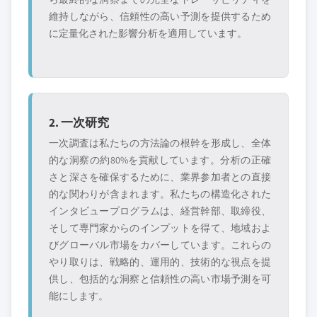
競合環境には以下も含まれる可能性があります
3.13 カーボンフットプリントの考慮
維持しながら、信頼性の高い予測を提供するため
グローバルトップ
市場アクセスを支
に定量化された影響分析を適用しています。
層に属さない地
配する販売代理店
域・国内限定のリ
やチャネルパート
ーダー企業
ナー
新興の破壊的企
特定の用途やエン
業、スタートアッ
ドユースに特化し
2. 一次研究
プ、または隣接業
たニッチプレイヤ
界からの参入者
ー
一次調査は私たちの方法論の根幹を形成し、全体
的な洞察の約80%を貢献しています。分析の正確
さと深さを確保するために、業界参加者との直接
無料カスタマイズ - レポート価値の最大
的な関わりが含まれます。私たちの構造化された
20%
インタビュープログラムは、経営幹部、取締役、
特定のデータが必要ですか？カスタマイ
そして専門家からのインプットを得て、地域およ
ズをリクエストして、正確な要件に合わ
びグローバル市場をカバーしています。これらの
せた洞察を入手してください。
やり取りは、戦略的、運用的、技術的な視点を提
カスタマイズを依頼する →
供し、包括的な洞察と信頼性の高い市場予測を可
能にします。