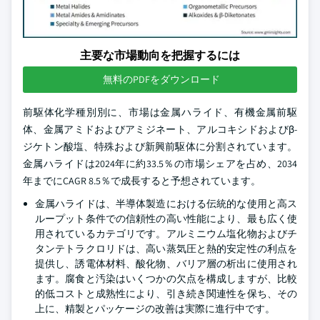
主要な市場動向を把握するには
無料のPDFをダウンロード
前駆体化学種別別に、市場は金属ハライド、有機金属前駆
体、金属アミドおよびアミジネート、アルコキシドおよびβ-
ジケトン酸塩、特殊および新興前駆体に分割されています。
金属ハライドは2024年に約33.5％の市場シェアを占め、2034
年までにCAGR 8.5％で成長すると予想されています。
金属ハライドは、半導体製造における伝統的な使用と高ス
ループット条件での信頼性の高い性能により、最も広く使
用されているカテゴリです。アルミニウム塩化物およびチ
タンテトラクロリドは、高い蒸気圧と熱的安定性の利点を
提供し、誘電体材料、酸化物、バリア層の析出に使用され
ます。腐食と汚染はいくつかの欠点を構成しますが、比較
的低コストと成熟性により、引き続き関連性を保ち、その
上に、精製とパッケージの改善は実際に進行中です。