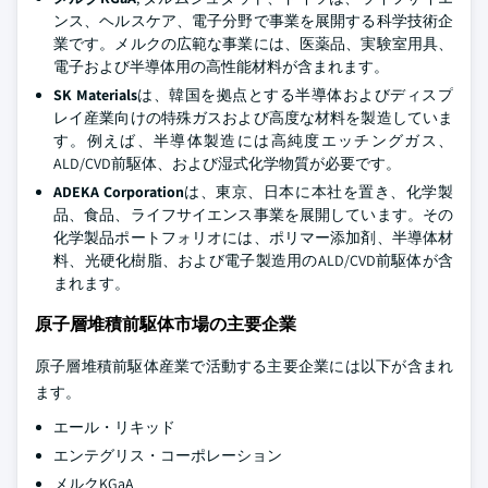
ンス、ヘルスケア、電子分野で事業を展開する科学技術企
業です。メルクの広範な事業には、医薬品、実験室用具、
電子および半導体用の高性能材料が含まれます。
SK Materials
は、韓国を拠点とする半導体およびディスプ
レイ産業向けの特殊ガスおよび高度な材料を製造していま
す。例えば、半導体製造には高純度エッチングガス、
ALD/CVD前駆体、および湿式化学物質が必要です。
ADEKA Corporation
は、東京、日本に本社を置き、化学製
品、食品、ライフサイエンス事業を展開しています。その
化学製品ポートフォリオには、ポリマー添加剤、半導体材
料、光硬化樹脂、および電子製造用のALD/CVD前駆体が含
まれます。
原子層堆積前駆体市場の主要企業
原子層堆積前駆体産業で活動する主要企業には以下が含まれ
ます。
エール・リキッド
エンテグリス・コーポレーション
メルクKGaA