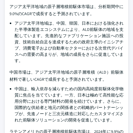
アジア太平洋地域の原子層堆積前駆体市場は、分析期間中に
9.0%のCAGRで成長すると予測されています。
アジア太平洋地域は、中国、韓国、日本における強化され
た半導体製造エコシステムにより、ALD前駆体の地域を支
配しています。先進的なファブリケーション施設への投
資、技術自給自足を達成するための政府主導のイニシアチ
ブ、消費電子および自動車セクターにおける次世代デバイ
スへの需要の高まりが、地域の成長をさらに促進していま
す。
中国市場は、アジア太平洋地域の原子層堆積（ALD）前駆体
材料で著しいCAGRで成長すると予測されています。
中国は、輸入依存を減らすための国内高純度前駆体化学物
質に焦点を当てています。一方、日本は極めて高性能な応
用分野における専門材料の開発を続けています。さらに、
国際的な供給者と地元の関係者との戦略的パートナーシッ
プが、先進ノードと三次元構造に対応したカスタマイズさ
れた前駆体ソリューションの開発を促進しています。
ラテンアメリカの原子層堆積前駆体市場は、2024年に9.9%の