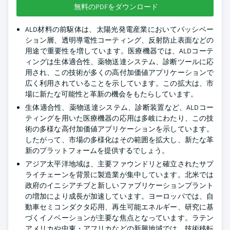
無料のPDFをダウンロード
ALD材料の前駆体は、太陽光発電産業においてパッシベー
ション層、透明導電性コーティング、反射防止表面などの
用途で重要性を増しています。医療機器では、ALDコーテ
ィングは生体適合性、薬物送達システム、診断ツールに応
用され、この技術が多くの高付加価値アプリケーションで
広く利用されていることを示しています。この拡大は、市
場に新たな可能性と革新の機会をもたらしています。
生体適合性、薬物送達システム、診断装置など、ALDコー
ティングを用いた医療機器の応用は多岐にわたり、この技
術の多様な高付加価値アプリケーションを示しています。
したがって、市場の多様化はその範囲を拡大し、新たな革
新のプラットフォームを提供するでしょう。
アジア太平洋地域は、主要ファウンドリと確立されたサプ
ライチェーンを背景に製造業が集中しています。北米では
政府のイニシアチブと新しいファブリケーションプラント
の増加により成長が加速しています。ヨーロッパでは、自
動車セミコンダクタ応用、再生可能エネルギー、研究に基
づくイノベーションが主要な焦点となっています。ラテン
アメリカや中東・アフリカなどの新興地域では、技術移転