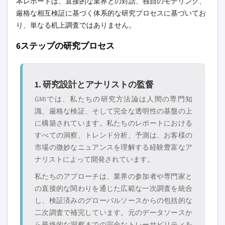
本レポートは、直接的な業界との対話、独自のモデリング、
8.14 ピコスン
3.7.1 地域別
7.4.5 韓国
厳格な相互検証に基づく体系的な研究プロセスに基づいてお
8.15 ベネック
3.7.2 前駆体化学物質タイプ別
7.4.6 アジア太平洋その他
り、単なる机上調査ではありません。
8.16 フォージ・ナノ
3.8 将来の市場トレンド
7.5 ラテンアメリカ
6ステップの研究プロセス
8.17 スパークナノ
3.9 技術とイノベーションの状況
7.5.1 ブラジル
3.9.1 現在の技術トレンド
7.5.2 メキシコ
主要な競合他社が見当たりませんか？
3.9.2 新興技術
7.5.3 アルゼンチン
1. 研究設計とアナリストの監督
このレポートに掲載されている企業は厳選さ
3.10 特許状況
7.5.4 ラテンアメリカその他
れたものであり、競合全体を網羅するもので
GMIでは、私たちの研究方法論は人間の専門知
3.11 貿易統計（HSコード） （注：貿易統計は主要国
7.6 中東・アフリカ
はありません。
識、厳格な検証、そして完全な透明性の基盤の上
のみ提供）
7.6.1 サウジアラビア
に構築されています。私たちのレポートにおける
3.11.1 主要輸入国
すべての洞察、トレンド分析、予測は、お客様の
7.6.2 南アフリカ
当社の市場収益計算は、個別にプロファイル
市場の微妙なニュアンスを理解する経験豊富なア
3.11.2 主要輸出国
7.6.3 アラブ首長国連邦
されていないメーカー、販売業者、専門業者
ナリストによって開発されています。
3.12 持続可能性と環境側面
を含む全地域の全プレイヤーを考慮したボト
7.6.4 中東・アフリカその他
ムアップ手法を採用しています。プロファイ
私たちのアプローチは、業界の参加者や専門家と
3.12.1 持続可能な実践
ルセクションは戦略的に重要なプレイヤーに
の直接的な関わりを通じた広範な一次調査を統合
3.12.2 廃棄物削減戦略
焦点を当てており、市場規模の範囲を定義す
し、検証済みのグローバルソースからの包括的な
3.12.3 生産におけるエネルギー効率
るものではありません。
二次調査で補完しています。元のデータソースか
3.12.4 環境に優しい取り組み
ら最終的な洞察までの完全なトレーサビリティを