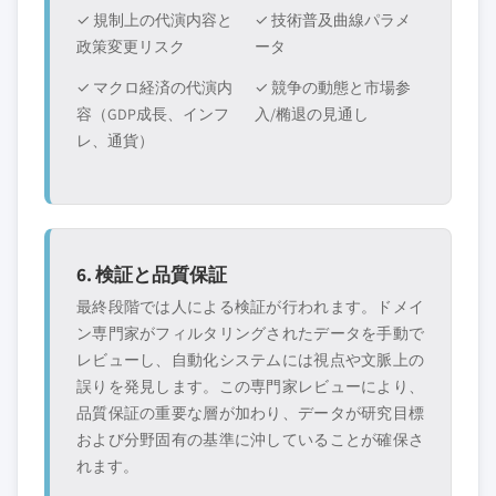
✓ 規制上の代演内容と
✓ 技術普及曲線パラメ
政策変更リスク
ータ
✓ マクロ経済の代演内
✓ 競争の動態と市場参
容（GDP成長、インフ
入/椭退の見通し
レ、通貨）
6. 検証と品質保証
最終段階では人による検証が行われます。ドメイ
ン専門家がフィルタリングされたデータを手動で
レビューし、自動化システムには視点や文脈上の
誤りを発見します。この専門家レビューにより、
品質保証の重要な層が加わり、データが研究目標
および分野固有の基準に沖していることが確保さ
れます。