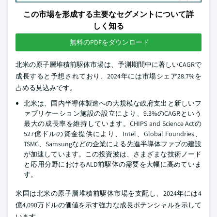
この市場を形成する主要なセグメントについて詳
しく知る
無料のPDFをダウンロード
北米の原子層堆積前駆体市場は、予測期間中に著しいCAGRで
成長すると予想されており、2024年には市場シェア28.7%を
占める見込みです。
北米は、国内半導体製造への大規模な政府支出と新しいフ
ァブリケーション施設の設立により、9.3%のCAGRという
最大の成長率を維持しています。CHIPS and Science Actの
527億ドルの資金提供により、Intel、Global Foundries、
TSMC、Samsungなどの企業による先進半導体ファブの建設
が加速しています。この投資波は、さまざまな技術ノード
と応用分野におけるALD前駆体の需要を大幅に高めていま
す。
米国は北米の原子層堆積前駆体市場を支配し、2024年には4
億4,090万ドルの価値を示す強力な成長ポテンシャルを示して
います。