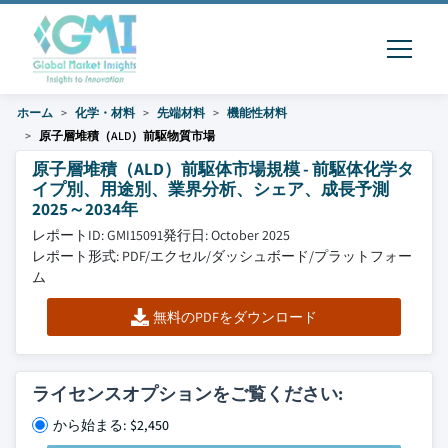
ホーム
化学・材料
先端材料
機能性材料
原子層堆積（ALD）前駆物質市場
原子層堆積（ALD）前駆体市場規模 - 前駆体化学タ
イプ別、用途別、業界分析、シェア、成長予測
2025～2034年
レポートID: GMI15091
発行日: October 2025
レポート形式: PDF/エクセル/ダッシュボード/プラットフォー
ム
無料のPDFをダウンロード
ライセンスオプションをご覧ください:
から始まる: $2,450