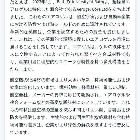
たとえば、2023年1月、BathのUniversity of Bathは、超軽量エ
アロゲルに特化した新会社であるAerogel Core Ltdを立ち上げ
ました。 これらのエアロゲルは、航空宇宙および自動車産業
における防音および熱シールドのために設計されています。
革新的な英国は、企業を設立するための資金を提供しまし
た。これは、その革新的で環境に優しいエアロゲルを市場に
届けることを目指しています。 エアゲルは、ゲルの液体をガ
スに交換することによって作られた驚くべき合成材料であ
り、産業用途に理想的なユニークな特性を持つ多孔構造をも
たらします。
航空機の絶縁材の市場はより大きい革新、持続可能性および
効率に進化しています。 燃料効率、軽量材料、厳しい規制、
航空会社、メーカーの要求に応じて駆動され、エアロゲルや
複合フォームなどの高度な断熱材にシフトしています。 これ
らの材料は航空機の重量を減らす間よりよい熱、音響および
防火を提供します。 生物的および再生可能な絶縁材を含む持
続可能な選択は、企業がより緑色の解決を捜すように普及し
ています。