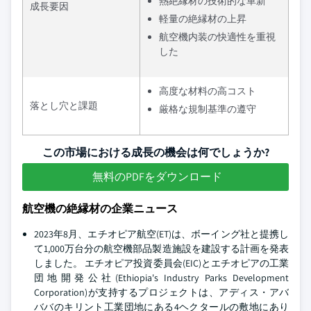
熱絶縁材の技術的な革新
成長要因
軽量の絶縁材の上昇
航空機内装の快適性を重視
した
高度な材料の高コスト
落とし穴と課題
厳格な規制基準の遵守
この市場における成長の機会は何でしょうか?
無料のPDFをダウンロード
航空機の絶縁材の企業ニュース
2023年8月、エチオピア航空(ET)は、ボーイング社と提携し
て1,000万台分の航空機部品製造施設を建設する計画を発表
しました。 エチオピア投資委員会(EIC)とエチオピアの工業
団地開発公社(Ethiopia's Industry Parks Development
Corporation)が支持するプロジェクトは、アディス・アバ
ババのキリント工業団地にある4ヘクタールの敷地にあり