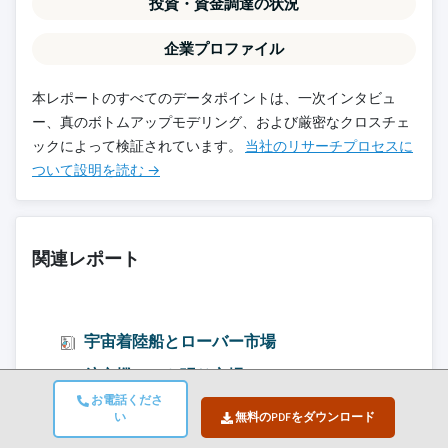
投資・資金調達の状況
企業プロファイル
本レポートのすべてのデータポイントは、一次インタビュ
ー、真のボトムアップモデリング、および厳密なクロスチェ
ックによって検証されています。
当社のリサーチプロセスに
ついて設明を読む →
関連レポート
宇宙着陸船とローバー市場
航空機シート張り市場
お電話くださ
宇宙採掘市場
い
無料のPDFをダウンロード
航空用炭素繊維市場