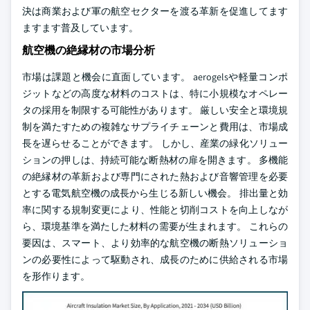
決は商業および軍の航空セクターを渡る革新を促進してます
ますます普及しています。
航空機の絶縁材の市場分析
市場は課題と機会に直面しています。 aerogelsや軽量コンポ
ジットなどの高度な材料のコストは、特に小規模なオペレー
タの採用を制限する可能性があります。 厳しい安全と環境規
制を満たすための複雑なサプライチェーンと費用は、市場成
長を遅らせることができます。 しかし、産業の緑化ソリュー
ションの押しは、持続可能な断熱材の扉を開きます。 多機能
の絶縁材の革新および専門にされた熱および音響管理を必要
とする電気航空機の成長から生じる新しい機会。 排出量と効
率に関する規制変更により、性能と切削コストを向上しなが
ら、環境基準を満たした材料の需要が生まれます。 これらの
要因は、スマート、より効率的な航空機の断熱ソリューショ
ンの必要性によって駆動され、成長のために供給される市場
を形作ります。