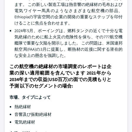
ます。 この新しい製造工場は熱音響の絶縁材の毛布および
電気ワイヤー馬具のようなさまざまな航空機の部品、
Ethiopiaの宇宙空間の企業の開発の重要なステップを印付
けることに焦点を合わせます。
2024年5月、ボーイングは、燃料タンクの近くで十分な電
気絶縁のために船上火災の危険性を保ち、その777航空機
艦隊で重要な欠陥を開示しました。 この問題は、米国連邦
航空局(FAA)の3月に提案し、断熱材の近接に関する潜在的
な安全上の懸念を強調した。
この航空機の絶縁材の市場調査のレポートは企
業の深い適用範囲を含んでいます 2021年から
2034年までの収益(USD百万)の面での見積もりと
予測 以下のセグメントの場合:
市場、タイプによって
熱絶縁材
音響及び振動絶縁材
電気絶縁材