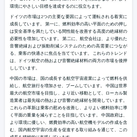
環境にやさしい目標を達成するのに役立ちます。
ドイツの市場は2つの主要な要因によって運転される着実に
成長しています。 第一に、燃料効率の高い平面のための押し
は安全基準を満たしている間性能を改善する高度の絶縁材の
必要性を増加しています。 第二に、航空会社は、より優れた
音響絶縁および振動削減システムのための高需要につなが
る、乗客の快適さに焦点を当てています。 これらのトレンド
は、ドイツ航空の熱および音響絶縁材料の両方の市場を後押
ししています。
中国の市場は、国の成長する航空宇宙産業によって燃料を供
給し、航空旅行を増加させ、ブームしています。 中国は世界
最大の航空市場を目指し、より近い移動として、ローカル製
造業者は最先端の熱および音響の絶縁材を開発しています。
これらの革新は乗客の慰めを改善し、よりよい燃料効率に導
く平面の重量を減らすことを目指しています。 中国政府は、
より環境に優しい、燃費効率の高い航空機モデルの作成を含
む、国内航空宇宙の生産を促進する取り組みを通じて、この