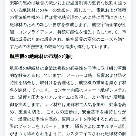
乗客の慰めは騒音の減少および温度制御の重要な役割を担っ
ている絶縁材とのキーの焦点を、残します。 電気および雑種
の電気航空機の上昇は電池熱管理のために特に専門にされた
絶縁材のための新しい要求を作成します。 航空宇宙企業が性
能、コンプライアンス、持続可能性を優先するにつれて、市
場は成長のために設定され、航空業界の変化のニーズを満た
すための断熱技術の継続的な進歩が進行しています。
航空機の絶縁材の市場の傾向
航空機の絶縁材の企業は複数の必要性を同時に取り組む革新
的な解決と進化しています。 メーカーは熱、音響および防火
特性を結合し、取付けを合理化し、航空機の重量を減らす材
料を開発しています。 センサー内蔵のスマート絶縁システム
は、温度と圧力をリアルタイムに監視し、より優れた環境制
御を実現します。 ナノ材料は絶縁材で人気を集め、効率を高
め、重量を切る。 これらの進歩は、安全基準を維持しなが
ら、燃費の効率性を高め、運用コストを削減するために、業
界のプッシュをサポートします。 騒音およびエネルギー規則
がきつく締められるように、カスタマイズされた絶縁材の解