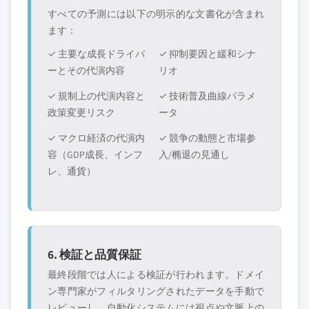
すべての予測には以下の明示的な文書化が含まれ
ます：
✓ 主要な成長ドライバ
✓ 抑制要因と緩和シナ
ーとその代演内容
リオ
✓ 規制上の代演内容と
✓ 技術普及曲線パラメ
政策変更リスク
ータ
✓ マクロ経済の代演内
✓ 競争の動態と市場参
容（GDP成長、インフ
入/椭退の見通し
レ、通貨）
6. 検証と品質保証
最終段階では人による検証が行われます。ドメイ
ン専門家がフィルタリングされたデータを手動で
レビューし、自動化システムには視点や文脈上の