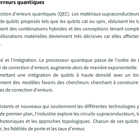
erreurs quantiques
ection d'erreurs quantiques (QEC). Les matériaux supraconducteurs
e qubits proposés tels que les qubits cat ou spin, réduisent les t
lement des combinaisons hybrides et des conceptions tenant compt
méliorations matérielles deviennent très décisives car elles affect
.
é et l'intégration. Le processeur quantique passe de l'ordre de 
é de correction d'erreurs augmente alors de manière exponentielle.
ttant une intégration de qubits à haute densité avec un brui
ement des modèles favoris des chercheurs cherchant à construir
s de correction d'erreurs.
xistants et nouveaux qui soutiennent les différentes technologies 
 premier plan, l'industrie explore les circuits supraconducteurs, l
s photoniques et les approches topologiques. Chacun de ces qubits
es fidélités de porte et les taux d'erreur.