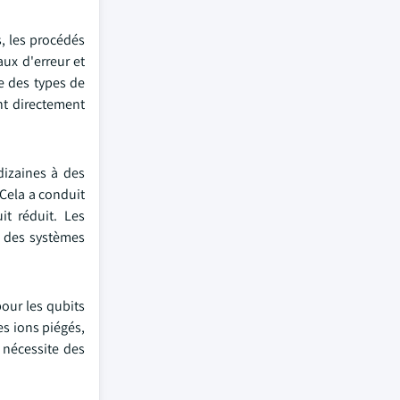
, les procédés
aux d'erreur et
e des types de
ent directement
dizaines à des
 Cela a conduit
t réduit. Les
e des systèmes
pour les qubits
es ions piégés,
 nécessite des