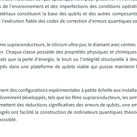
ns de l'environnement et des imperfections des conditions opérat
atériaux constituent la base des qubits et des autres composants
et l'exécution fiable des codes de correction d'erreurs quantiques s
ms supraconducteurs, le silicium ultra-pur, le diamant avec centres 
ion. Chaque classe possède des propriétés physiques et chimiques 
s que la perte d'énergie, le bruit ou l'intégrité structurelle à d
égrés dans une plateforme de qubits viable qui puisse maintenir 
ent des configurations expérimentales à petite échelle aux install
récemment développés, tels que les films supraconducteurs, les se
ettent des réductions significatives des erreurs de qubits, une am
ogrès ont facilité la construction de ordinateurs quantiques théor
ossible.