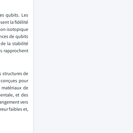
es qubits. Les
ent la fidélité
tion isotopique
ances de qubits
e la stabilité
les rapprochent
s structures de
, conçues pour
s matériaux de
entale, et des
changement vers
eur faibles et,