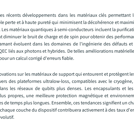
es récents développements dans les matériaux clés permettant l
e perte et à haute pureté qui minimisent la décohérence et maximis
é. Les matériaux quantiques à semi-conducteurs incluent la purifica
nt diminuer le bruit de charge et de spin pour obtenir des perform
amant évoluent dans les domaines de l'ingénierie des défauts et d
 QEC liés aux photons et hybrides. De telles améliorations matériel
pour un calcul corrigé d'erreurs fiable.
vations sur les matériaux de support qui entourent et protègent le
 vers des plateformes ultralow-loss, compatibles avec le cryogène
s dans les réseaux de qubits plus denses. Les encapsulants et le
plus propres, une meilleure protection magnétique et environnem
lles de temps plus longues. Ensemble, ces tendances signifient un 
ù chaque couche du dispositif contribuera activement à des taux d'err
volutif.