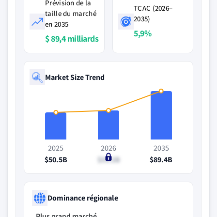
Prévision de la
TCAC (2026–
taille du marché
2035)
en 2035
5,9%
$ 89,4 milliards
Market Size Trend
2025
2026
2035
$50.5B
$53.2B
$89.4B
Dominance régionale
Plus grand marché