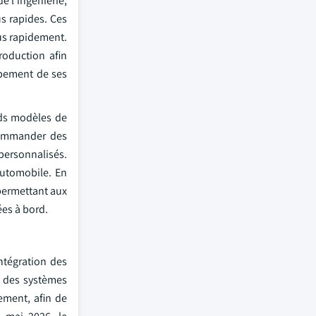
e l'ingénierie,
us rapides. Ces
lus rapidement.
roduction afin
oppement de ses
nds modèles de
ecommander des
 personnalisés.
automobile. En
permettant aux
ées à bord.
ntégration des
s des systèmes
ement, afin de