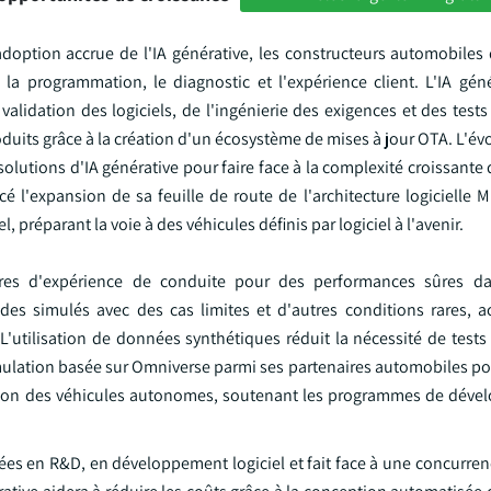
l'adoption accrue de l'IA générative, les constructeurs automobile
la programmation, le diagnostic et l'expérience client. L'IA gén
validation des logiciels, de l'ingénierie des exigences et des test
its grâce à la création d'un écosystème de mises à jour OTA. L'évo
lutions d'IA générative pour faire face à la complexité croissante d
 l'expansion de sa feuille de route de l'architecture logicielle 
, préparant la voie à des véhicules définis par logiciel à l'avenir.
res d'expérience de conduite pour des performances sûres da
des simulés avec des cas limites et d'autres conditions rares, ac
L'utilisation de données synthétiques réduit la nécessité de tests
mulation basée sur Omniverse parmi ses partenaires automobiles po
dation des véhicules autonomes, soutenant les programmes de dév
es en R&D, en développement logiciel et fait face à une concurren