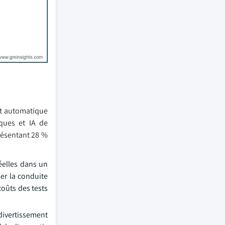
nt automatique
ques et IA de
résentant 28 %
éelles dans un
er la conduite
coûts des tests
divertissement