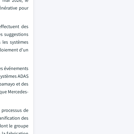
n mai 2026, le
énérative pour
effectuent des
es suggestions
s les systèmes
éploiement d'un
des événements
 systèmes ADAS
lpamayo et des
 que Mercedes-
s processus de
anification des
dont le groupe
la fabrication