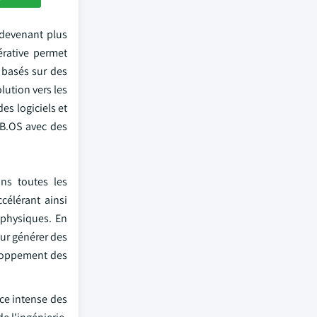
s devenant plus
érative permet
s basés sur des
lution vers les
es logiciels et
MB.OS avec des
ns toutes les
célérant ainsi
 physiques. En
ur générer des
eloppement des
ce intense des