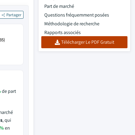
Part de marché
Questions fréquemment posées
Partager
Méthodologie de recherche
Rapports associés
35)
Télécharger Le PDF Gratuit
%
de part
 marché
ns
, qui
6%
en