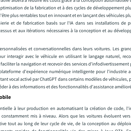
rative aidera à réduire les coûts grâce à la conception automatisée d
 l'optimisation de la fabrication et à des cycles de développement pl
'être plus rentables tout en innovant et en lançant des véhicules p
erie et de fabrication basés sur l'IA dans ses installations de p
rocessus et aux itérations nécessaires à la conception et au dével
personnalisées et conversationnelles dans leurs voitures. Les gra
our interagir avec le véhicule en utilisant le langage naturel, r
faciliter la navigation et recevoir des services d'infodivertissement
plateforme d'expérience numérique intelligente pour l'industrie 
tant vocal activé par ChatGPT dans certains modèles de véhicules, 
éder à des informations et des fonctionnalités d'assistance amélior
obile
tielle à leur production en automatisant la création de code, l'i
es constamment mis à niveau. Alors que les voitures évoluent ver
tive tout au long de leur cycle de vie, de la conception au déploi