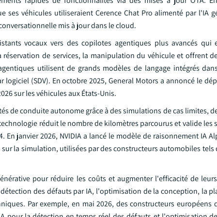
iements rapides de fonctionnalités via des mises à jour OTA. E
ses véhicules utiliseraient Cerence Chat Pro alimenté par l'IA g
 conversationnelle mis à jour dans le cloud.
ssistants vocaux vers des copilotes agentiques plus avancés qui 
réservation de services, la manipulation du véhicule et offrent d
 agentiques utilisent de grands modèles de langage intégrés dan
par logiciel (SDV). En octobre 2025, General Motors a annoncé le d
026 sur les véhicules aux États-Unis.
ités de conduite autonome grâce à des simulations de cas limites, 
technologie réduit le nombre de kilomètres parcourus et valide les
4. En janvier 2026, NVIDIA a lancé le modèle de raisonnement IA A
r la simulation, utilisées par des constructeurs automobiles tels
énérative pour réduire les coûts et augmenter l'efficacité de leur
a détection des défauts par IA, l'optimisation de la conception, la pl
hniques. Par exemple, en mai 2026, des constructeurs européens 
 pour la détection en temps réel des défauts et l'optimisation de 