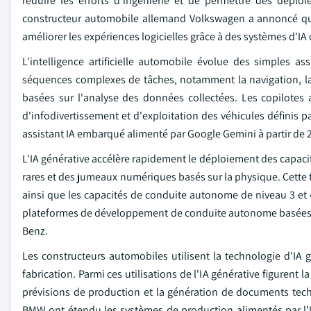
réduire les efforts d'ingénierie et de permettre des déplo
constructeur automobile allemand Volkswagen a annoncé que 
améliorer les expériences logicielles grâce à des systèmes d'IA
L'intelligence artificielle automobile évolue des simples a
séquences complexes de tâches, notamment la navigation, la 
basées sur l'analyse des données collectées. Les copilotes
d'infodivertissement et d'exploitation des véhicules définis 
assistant IA embarqué alimenté par Google Gemini à partir de 2
L'IA générative accélère rapidement le déploiement des capac
rares et des jumeaux numériques basés sur la physique. Cette 
ainsi que les capacités de conduite autonome de niveau 3 et 
plateformes de développement de conduite autonome basées su
Benz.
Les constructeurs automobiles utilisent la technologie d'IA g
fabrication. Parmi ces utilisations de l'IA générative figurent l
prévisions de production et la génération de documents tec
BMW ont étendu les systèmes de production alimentés par l'IA