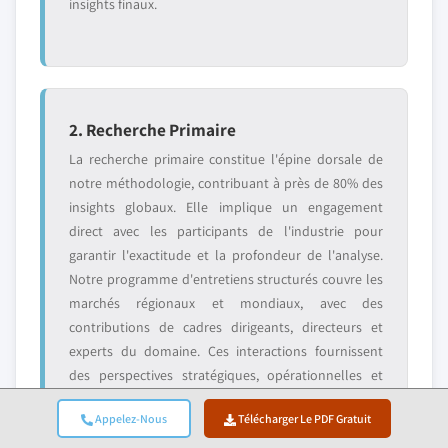
insights finaux.
2. Recherche Primaire
La recherche primaire constitue l'épine dorsale de
notre méthodologie, contribuant à près de 80% des
insights globaux. Elle implique un engagement
direct avec les participants de l'industrie pour
garantir l'exactitude et la profondeur de l'analyse.
Notre programme d'entretiens structurés couvre les
marchés régionaux et mondiaux, avec des
contributions de cadres dirigeants, directeurs et
experts du domaine. Ces interactions fournissent
des perspectives stratégiques, opérationnelles et
techniques, permettant des insights complets et des
Appelez-Nous
Télécharger Le PDF Gratuit
prévisions de marché fiables.