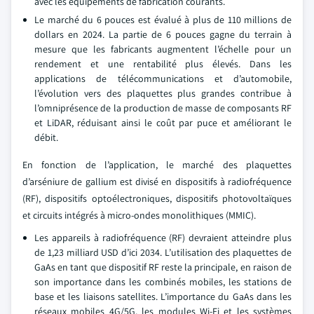
avec les équipements de fabrication courants.
Le marché du 6 pouces est évalué à plus de 110 millions de
dollars en 2024. La partie de 6 pouces gagne du terrain à
mesure que les fabricants augmentent l’échelle pour un
rendement et une rentabilité plus élevés. Dans les
applications de télécommunications et d’automobile,
l’évolution vers des plaquettes plus grandes contribue à
l’omniprésence de la production de masse de composants RF
et LiDAR, réduisant ainsi le coût par puce et améliorant le
débit.
En fonction de l’application, le marché des plaquettes
d’arséniure de gallium est divisé en dispositifs à radiofréquence
(RF), dispositifs optoélectroniques, dispositifs photovoltaïques
et circuits intégrés à micro-ondes monolithiques (MMIC).
Les appareils à radiofréquence (RF) devraient atteindre plus
de 1,23 milliard USD d’ici 2034. L’utilisation des plaquettes de
GaAs en tant que dispositif RF reste la principale, en raison de
son importance dans les combinés mobiles, les stations de
base et les liaisons satellites. L’importance du GaAs dans les
réseaux mobiles 4G/5G, les modules Wi-Fi et les systèmes