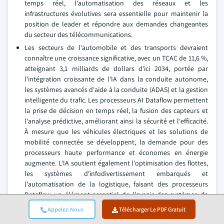
temps réel, l'automatisation des réseaux et les
infrastructures évolutives sera essentielle pour maintenir la
position de leader et répondre aux demandes changeantes
du secteur des télécommunications.
Les secteurs de l'automobile et des transports devraient
connaître une croissance significative, avec un TCAC de 11,6 %,
atteignant 3,1 milliards de dollars d'ici 2034, portée par
l'intégration croissante de l'IA dans la conduite autonome,
les systèmes avancés d'aide à la conduite (ADAS) et la gestion
intelligente du trafic. Les processeurs AI Dataflow permettent
la prise de décision en temps réel, la fusion des capteurs et
l'analyse prédictive, améliorant ainsi la sécurité et l'efficacité.
À mesure que les véhicules électriques et les solutions de
mobilité connectée se développent, la demande pour des
processeurs haute performance et économes en énergie
augmente. L'IA soutient également l'optimisation des flottes,
les systèmes d'infodivertissement embarqués et
l'automatisation de la logistique, faisant des processeurs
Dataflow un élément essentiel de l'avenir des systèmes de
transport intelligents.
Appelez-Nous
Télécharger Le PDF Gratuit
Les fabricants devraient se concentrer sur le développement