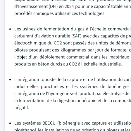
d'Investissement (DFI) en 2024 pour une capacité totale anno
procédés chimiques utilisant ces technologies.
Les usines de fermentation du gaz à l'échelle commerciale
carburant d'aviation durable (SAF) avec des capacités de p
électrochimique du CO2 sont passés des unités de démonstr
pilotes produisant des kilogrammes par jour de formate, d
l'objet d'un déploiement commercial dans les matériaux
produits en béton durcis au CO2 à l'échelle industrielle.
L'intégration robuste de la capture et de l'utilisation du 
industrielles ponctuelles et les systèmes de bioénergi
L'intégration de l'hydrogène vert, produit par électrolyse de
la fermentation, de la digestion anaérobie et de la combust
négatif.
Les systèmes BECCU (bioénergie avec capture et utilisati
bioéthanol, les installations de valorisation du biogaz et l