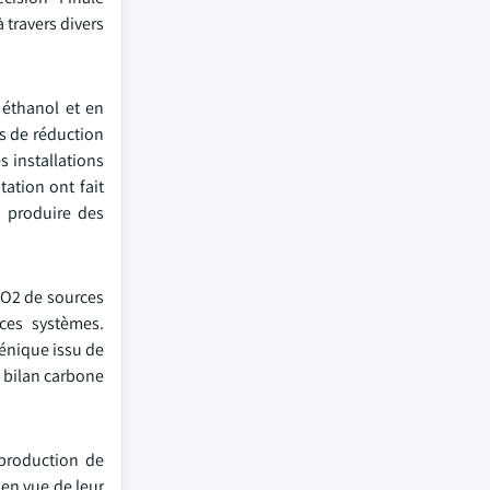
 travers divers
 éthanol et en
és de réduction
 installations
ation ont fait
à produire des
 CO2 de sources
ces systèmes.
génique issu de
à bilan carbone
 production de
 en vue de leur