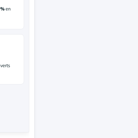
8%
en
verts