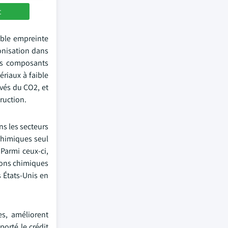
t
ible empreinte
bonisation dans
les composants
riaux à faible
vés du CO2, et
ruction.
s les secteurs
chimiques seul
Parmi ceux-ci,
ions chimiques
 États-Unis en
es, améliorent
porté le crédit