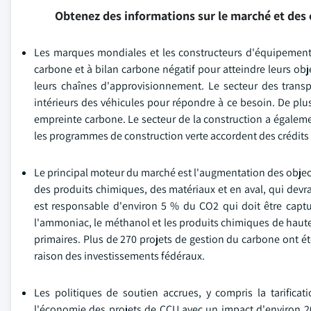
Obtenez des informations sur le marché et des 
Les marques mondiales et les constructeurs d'équipements
carbone et à bilan carbone négatif pour atteindre leurs obj
leurs chaînes d'approvisionnement. Le secteur des trans
intérieurs des véhicules pour répondre à ce besoin. De plu
empreinte carbone. Le secteur de la construction a égaleme
les programmes de construction verte accordent des crédits p
Le principal moteur du marché est l'augmentation des objec
des produits chimiques, des matériaux et en aval, qui devr
est responsable d'environ 5 % du CO2 qui doit être capturé
l'ammoniac, le méthanol et les produits chimiques de haut
primaires. Plus de 270 projets de gestion du carbone ont 
raison des investissements fédéraux.
Les politiques de soutien accrues, y compris la tarifica
l'économie des projets de CCU avec un impact d'environ 20 %