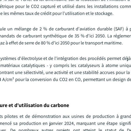
trique pour le CO2 capturé et utilisé dans les installations comm
de les mêmes taux de crédit pour l'utilisation et le stockage.
le un mélange de 2 % de carburant d'aviation durable (SAF) à p
mandats de carburant synthétique de 35 % d'ici 2050. La régleme
gaz à effet de serre de 80 % d'ici 2050 pour le transport maritime.
ystèmes d'électrolyse et de l'intégration des procédés permet déjà
matériaux catalytiques - y compris les catalyseurs à atome uniqu
trant une sélectivité, une activité et une stabilité accrues pour l
 4 A/cm² pour la conversion du CO2 en CO, permettant un design de
re et d'utilisation du carbone
ts pilotes et de démonstration aux usines de production à grand
ncé sa production en janvier 2024, marquant une étape signifi
es. De nombreux autres projets ont atteint le statut de Dé