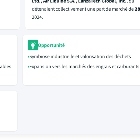
Ltd., Air Liquide S.A., LanzaTech Global, Inc.
, qui
détenaient collectivement une part de marché de
2
2024.
Opportunité
Symbiose industrielle et valorisation des déchets
ables
Expansion vers les marchés des engrais et carburants 