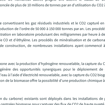
ncée de plus de 10 millions de tonnes par an d'utilisation du CO2 à
 convertissent les gaz résiduels industriels et le CO2 capturé en
roduction de l'ordre de 50 000 à 150 000 tonnes par an. Les procéd
ation en laboratoire produisant des milligrammes par heure à des
e CO et d'éthylène. Les procédés de minéralisation et de carbonat
 de construction, de nombreuses installations ayant commencé 
carbone avec la production d'hydrogène renouvelable, la capture du
e génère des opportunités synergiques pour le déploiement de 
 l'eau à l'aide d'électricité renouvelable, avec la capture du CO2 bio
ion de la biomasse offre la possibilité d'une production chimique 
on du carbone) existants sont déployés dans les installations de
es centrales biomasse pour capturer des flux de CO2 de haute pureté