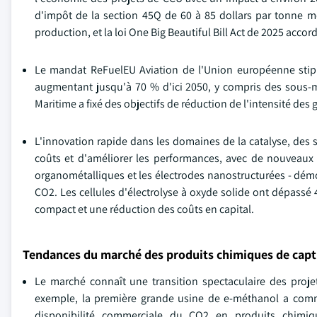
d'impôt de la section 45Q de 60 à 85 dollars par tonne mé
production, et la loi One Big Beautiful Bill Act de 2025 accor
Le mandat ReFuelEU Aviation de l'Union européenne stipu
augmentant jusqu'à 70 % d'ici 2050, y compris des sous-
Maritime a fixé des objectifs de réduction de l'intensité des 
L'innovation rapide dans les domaines de la catalyse, des s
coûts et d'améliorer les performances, avec de nouveaux 
organométalliques et les électrodes nanostructurées - démon
CO2. Les cellules d'électrolyse à oxyde solide ont dépassé
compact et une réduction des coûts en capital.
Tendances du marché des produits chimiques de captu
Le marché connaît une transition spectaculaire des proje
exemple, la première grande usine de e-méthanol a comme
disponibilité commerciale du CO2 en produits chimiqu