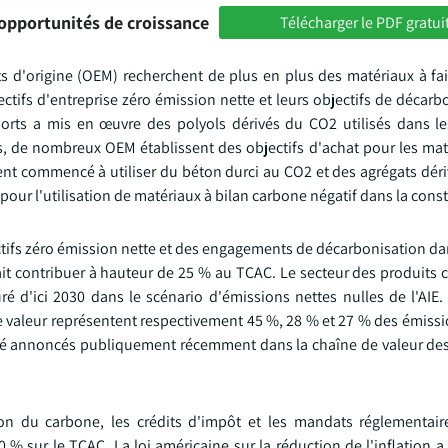
opportunités de croissance
Télécharger le PDF gratui
 d'origine (OEM) recherchent de plus en plus des matériaux à fa
ectifs d'entreprise zéro émission nette et leurs objectifs de décar
ports a mis en œuvre des polyols dérivés du CO2 utilisés dans 
s, de nombreux OEM établissent des objectifs d'achat pour les maté
nt commencé à utiliser du béton durci au CO2 et des agrégats déri
our l'utilisation de matériaux à bilan carbone négatif dans la const
tifs zéro émission nette et des engagements de décarbonisation dan
ait contribuer à hauteur de 25 % au TCAC. Le secteur des produits 
 d'ici 2030 dans le scénario d'émissions nettes nulles de l'AIE. 
e valeur représentent respectivement 45 %, 28 % et 27 % des émiss
été annoncés publiquement récemment dans la chaîne de valeur des
tion du carbone, les crédits d'impôt et les mandats réglementair
 sur le TCAC. La loi américaine sur la réduction de l'inflation a 