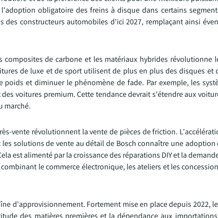
l'adoption obligatoire des freins à disque dans certains segment
ns des constructeurs automobiles d'ici 2027, remplaçant ainsi éve
s composites de carbone et les matériaux hybrides révolutionne l
tures de luxe et de sport utilisent de plus en plus des disques et
le poids et diminuer le phénomène de fade. Par exemple, les sys
 des voitures premium. Cette tendance devrait s'étendre aux voitu
du marché.
ès-vente révolutionnent la vente de pièces de friction. L'accéléra
 les solutions de vente au détail de Bosch connaître une adoption 
la est alimenté par la croissance des réparations DIY et la demand
combinant le commerce électronique, les ateliers et les concession
chaîne d'approvisionnement. Fortement mise en place depuis 2022, l
ertitude des matières premières et la dépendance aux importations