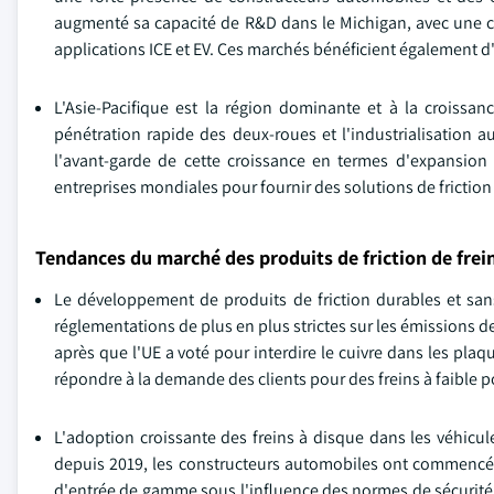
augmenté sa capacité de R&D dans le Michigan, avec une co
applications ICE et EV. Ces marchés bénéficient également 
L'Asie-Pacifique est la région dominante et à la croissan
pénétration rapide des deux-roues et l'industrialisation 
l'avant-garde de cette croissance en termes d'expansion 
entreprises mondiales pour fournir des solutions de frictio
Tendances du marché des produits de friction de frei
Le développement de produits de friction durables et sans 
réglementations de plus en plus strictes sur les émissions d
après que l'UE a voté pour interdire le cuivre dans les plaq
répondre à la demande des clients pour des freins à faible p
L'adoption croissante des freins à disque dans les véhicul
depuis 2019, les constructeurs automobiles ont commencé à 
d'entrée de gamme sous l'influence des normes de sécurité r