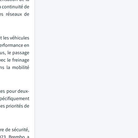
a continuité de
les réseaux de
t les véhicules
 performance en
us, le passage
ec le freinage
ns la mobilité
tes pour deux-
spécifiquement
es priorités de
e de sécurité,
023, Brembo a