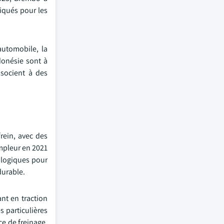
iqués pour les
automobile, la
donésie sont à
ssocient à des
rein, avec des
ampleur en 2021
cologiques pour
durable.
nt en traction
 particulières
ce de freinage.