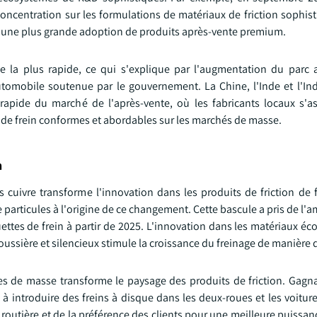
ncentration sur les formulations de matériaux de friction sophist
d'une plus grande adoption de produits après-vente premium.
ce la plus rapide, ce qui s'explique par l'augmentation du parc 
automobile soutenue par le gouvernement. La Chine, l'Inde et l'In
rapide du marché de l'après-vente, où les fabricants locaux s'a
n de frein conformes et abordables sur les marchés de masse.
n
cuivre transforme l'innovation dans les produits de friction de f
e particules à l'origine de ce changement. Cette bascule a pris de l'
uettes de frein à partir de 2025. L'innovation dans les matériaux é
oussière et silencieux stimule la croissance du freinage de manière 
es de masse transforme le paysage des produits de friction. Gagna
introduire des freins à disque dans les deux-roues et les voitures
outière et de la préférence des clients pour une meilleure puissan