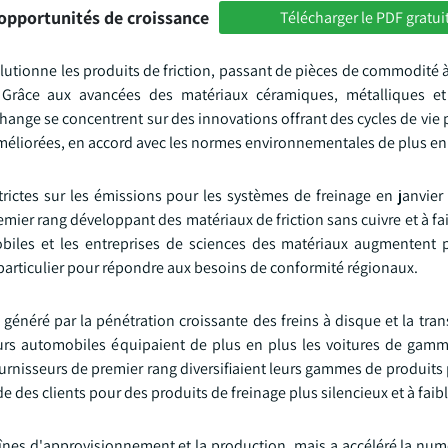
opportunités de croissance
Télécharger le PDF gratui
utionne les produits de friction, passant de pièces de commodité 
 Grâce aux avancées des matériaux céramiques, métalliques et 
hange se concentrent sur des innovations offrant des cycles de vie 
méliorées, en accord avec les normes environnementales de plus en p
ctes sur les émissions pour les systèmes de freinage en janvier 
mier rang développant des matériaux de friction sans cuivre et à fa
obiles et les entreprises de sciences des matériaux augmentent p
particulier pour répondre aux besoins de conformité régionaux.
 généré par la pénétration croissante des freins à disque et la tran
cteurs automobiles équipaient de plus en plus les voitures de ga
ournisseurs de premier rang diversifiaient leurs gammes de produit
des clients pour des produits de freinage plus silencieux et à faib
es d'approvisionnement et la production, mais a accéléré la numé