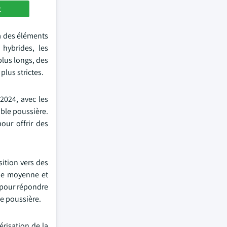
t
à des éléments
hybrides, les
plus longs, des
lus strictes.
2024, avec les
ible poussière.
our offrir des
sition vers des
mme moyenne et
s pour répondre
le poussière.
risation de la