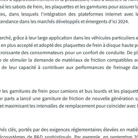
é les sabots de frein, les plaquettes et les garnitures pour assurer l
es, dans lesquels l'intégration des plateformes Internet avec 
e tendance dans les marchés développés et émergents d'ici 2024.
hé, grâce à leur large application dans les véhicules particuliers e
us en plus accepté et adopté des plaquettes de frein à disque haute
croissante des consommateurs pour un confort de conduite. De pl
e de stimuler la demande de matériaux de friction compatibles av
t de leur capacité à contribuer aux performances de freinage da
les garnitures de frein pour camions et bus lourds et les plaquet
or parts a lancé une garniture de friction de nouvelle génération 
et maximisant les intervalles de remplacement pour coïncider avec l
és clés, portés par des exigences réglementaires élevées en matièr
 écosystèmes de R&D sophistiqués. Par exemple, en septembre 2