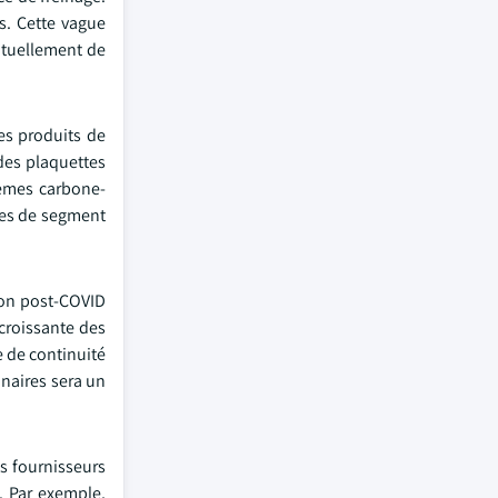
s. Cette vague
ntuellement de
es produits de
 des plaquettes
tèmes carbone-
res de segment
tion post-COVID
croissante des
e de continuité
naires sera un
es fournisseurs
. Par exemple,