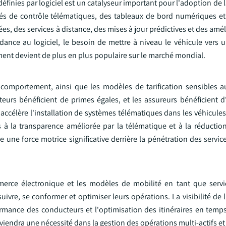
définies par logiciel est un catalyseur important pour l'adoption de 
tés de contrôle télématiques, des tableaux de bord numériques e
, des services à distance, des mises à jour prédictives et des amél
nce au logiciel, le besoin de mettre à niveau le véhicule vers 
nt devient de plus en plus populaire sur le marché mondial.
u comportement, ainsi que les modèles de tarification sensibles a
urs bénéficient de primes égales, et les assureurs bénéficient d
a accélère l'installation de systèmes télématiques dans les véhicule
 à la transparence améliorée par la télématique et à la réduction
 une force motrice significative derrière la pénétration des servi
rce électronique et les modèles de mobilité en tant que servic
uivre, se conformer et optimiser leurs opérations. La visibilité d
rmance des conducteurs et l'optimisation des itinéraires en temps
eviendra une nécessité dans la gestion des opérations multi-actifs et