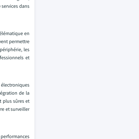
e services dans
télématique en
uvent permettre
périphérie, les
fessionnels et
 électroniques
égration de la
t plus sûres et
e et surveiller
s performances