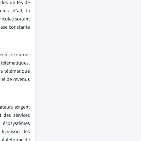
 des unités de
ires eCall, la
hicules sortant
base constante
er à se tourner
 télématiques.
la télématique
tiel de revenus
ateurs exigent
t des services
s écosystèmes
 livraison des
e plateforme de