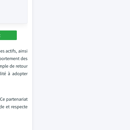
t
s actifs, ainsi
mportement des
emple de retour
lité à adopter
Ce partenariat
de et respecte