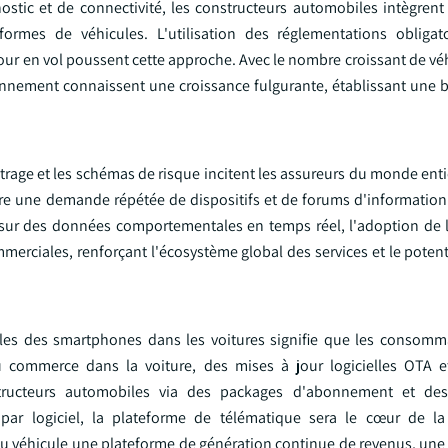
ostic et de connectivité, les constructeurs automobiles intègrent
rmes de véhicules. L'utilisation des réglementations obligato
 jour en vol poussent cette approche. Avec le nombre croissant de vé
onnement connaissent une croissance fulgurante, établissant une 
trage et les schémas de risque incitent les assureurs du monde enti
nère une demande répétée de dispositifs et de forums d'information
s sur des données comportementales en temps réel, l'adoption de 
ommerciales, renforçant l'écosystème global des services et le poten
elles des smartphones dans les voitures signifie que les consomm
 commerce dans la voiture, des mises à jour logicielles OTA e
structeurs automobiles via des packages d'abonnement et de
s par logiciel, la plateforme de télématique sera le cœur de la
t du véhicule une plateforme de génération continue de revenus, un