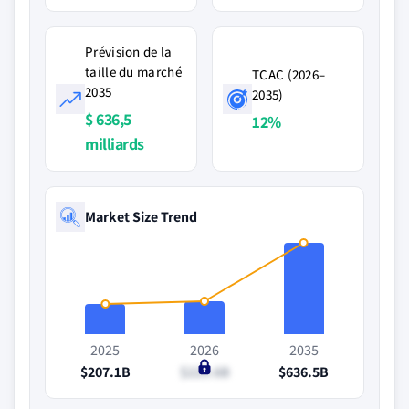
Prévision de la
taille du marché
TCAC (2026–
2035
2035)
$ 636,5
12%
milliards
Market Size Trend
2025
2026
2035
$207.1B
$229.6B
$636.5B