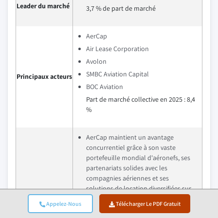
Leader du marché
3,7 % de part de marché
AerCap
Air Lease Corporation
Avolon
SMBC Aviation Capital
Principaux acteurs
BOC Aviation
Part de marché collective en 2025 : 8,4
%
AerCap maintient un avantage
concurrentiel grâce à son vaste
portefeuille mondial d'aéronefs, ses
partenariats solides avec les
compagnies aériennes et ses
solutions de location diversifiées sur
les marchés de l'aviation commerciale
Appelez-Nous
Télécharger Le PDF Gratuit
et cargo.