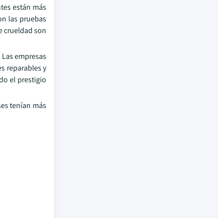
ntes están más
on las pruebas
de crueldad son
. Las empresas
s reparables y
do el prestigio
ses tenían más