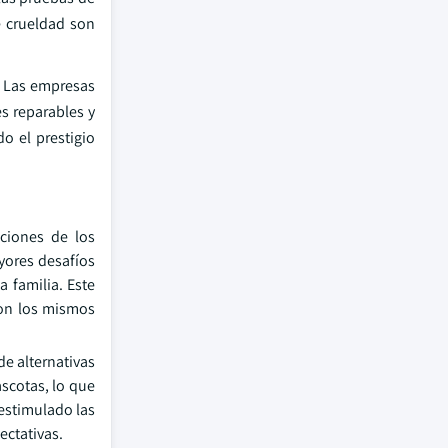
e crueldad son
 Las empresas
s reparables y
o el prestigio
ciones de los
yores desafíos
 familia. Este
on los mismos
e alternativas
scotas, lo que
 estimulado las
ectativas.