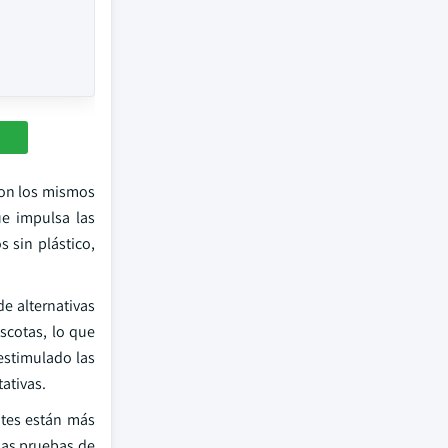
con los mismos
e impulsa las
 sin plástico,
e alternativas
scotas, lo que
estimulado las
ativas.
ntes están más
las pruebas de