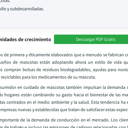
cotas.
ollo y subdesarrolladas.
nidades de crecimiento
Descargar PDF Gratis
s de primera y éticamente elaborados que a menudo se fabrican 
dueños de mascotas están adoptando ahora un estilo de vida qu
s compran bolsas de residuos biodegradables, ayudas para novios
s reciclables para los medicamentos de su mascota.
nsumidor en cuidado de mascotas también impulsan la demanda d
s hogares están cambiando su gasto hacia el bienestar de las ma
tas centrados en el medio ambiente y la salud. Esta tendencia ha 
mpresas nuevas y establecidas que tratan de satisfacer estas expect
importante de la demanda de conducción en el mercado. Los clie
s de trabajo e incluso las emisiones de carbono relacionadas con 