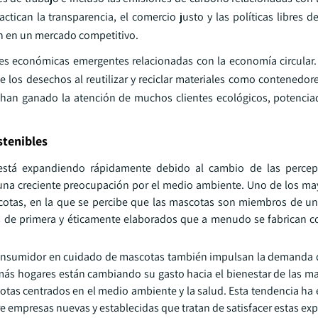
ican la transparencia, el comercio justo y las políticas libres d
ien en un mercado competitivo.
s económicas emergentes relacionadas con la economía circular.
os desechos al reutilizar y reciclar materiales como contenedore
s han ganado la atención de muchos clientes ecológicos, potenciad
stenibles
está expandiendo rápidamente debido al cambio de las percep
una creciente preocupación por el medio ambiente. Uno de los ma
otas, en la que se percibe que las mascotas son miembros de una
de primera y éticamente elaborados que a menudo se fabrican c
consumidor en cuidado de mascotas también impulsan la demanda d
ás hogares están cambiando su gasto hacia el bienestar de las ma
cotas centrados en el medio ambiente y la salud. Esta tendencia ha
 empresas nuevas y establecidas que tratan de satisfacer estas exp