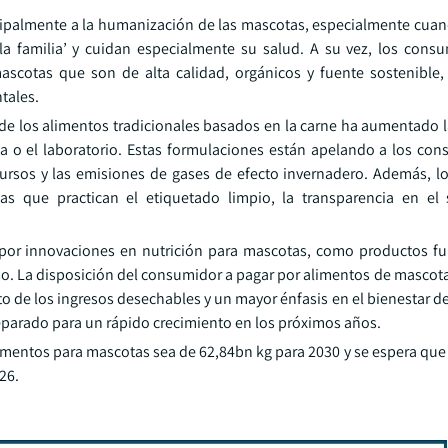
cipalmente a la humanización de las mascotas, especialmente cua
 familia’ y cuidan especialmente su salud. A su vez, los cons
scotas que son de alta calidad, orgánicos y fuente sostenible
tales.
s de los alimentos tradicionales basados en la carne ha aumentado
nta o el laboratorio. Estas formulaciones están apelando a los co
rsos y las emisiones de gases de efecto invernadero. Además, lo
 que practican el etiquetado limpio, la transparencia en el 
por innovaciones en nutrición para mascotas, como productos f
peso. La disposición del consumidor a pagar por alimentos de mascot
de los ingresos desechables y un mayor énfasis en el bienestar de
eparado para un rápido crecimiento en los próximos años.
limentos para mascotas sea de 62,84bn kg para 2030 y se espera que
26.