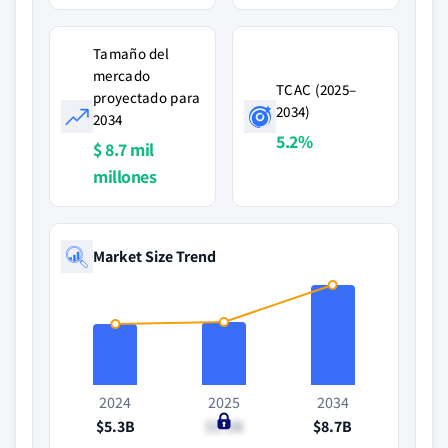
Tamaño del
mercado
TCAC (2025–
proyectado para
2034)
2034
5.2%
$ 8.7 mil
millones
Market Size Trend
2024
2025
2034
$5.3B
$5.5B
$8.7B