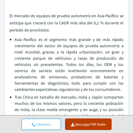
El mercado de equipos de prueba automotriz en Asia Pacífico se
anticipa que crecerá con la CAGR más alta del 6,2 % durante el
período de pronóstico.
Asia Pacífico es el segmento más grande y de más rápido
crecimiento del sector de equipos de prueba automotriz a
nivel mundial, gracias a la rápida urbanización, un gran y
creciente parque de vehículos y tasas de producción de
vehículos sin precedentes. Todos los días, los OEM y los
centros de servicio están invirtiendo enormemente en
analizadores de emisiones, probadores de baterías y
herramientas de diagnóstico; todo para cumplir con las
cambiantes expectativas regulatorias y de los consumidores.
Tras China en tamaño de mercado, India y Japón comparten
muchos de los mismos valores, pero la creciente población
de India, la clase media emergente y en auge, y su posición
como el tercer mercado de automóviles más grande del
mundo ofrecen oportunidades increíbles en el mercado de
Llámanos
Descargar PDF Gratis
posventa. Las soluciones de prueba de bajo costo para