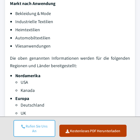
Markt nach Anwendung
Bekleidung & Mode
Industrielle Textilien
Heimtextilien
Automobiltextilien
Vliesanwendungen
Die oben genannten Informationen werden für die folgenden
Regionen und Länder bereitgestellt:
Nordamerika
USA
Kanada
Europa
Deutschland
UK
Frankreich
Rufen Sie Uns
Spanien
An
Kostenloses PDF Herunterladen
Italien