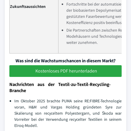
Fortschritte bei der automatisierten 
Zukunftsaussichten
der biobasierten Depolymerisation un
gestützten Faserbewertung werden d
Kosteneffizienz positiv beeinflussen.
Die Partnerschaften zwischen Recycle
Modehäusern und Technologiestart-
weiter zunehmen.
Was sind die Wachstumschancen in diesem Markt?
Kostenloses PDF herunterladen
Nachrichten aus der Textil-zu-Textil-Recycling-
Branche
Im Oktober 2025 brachte PUMA seine RE:FIBRE-Technologie
voran, H&M und Vargas Holding gründeten Syre zur
Skalierung von recyceltem Polyestergarn, und Škoda war
Vorreiter bei der Verwendung recycelter Textilien in seinem
Elroq-Modell.