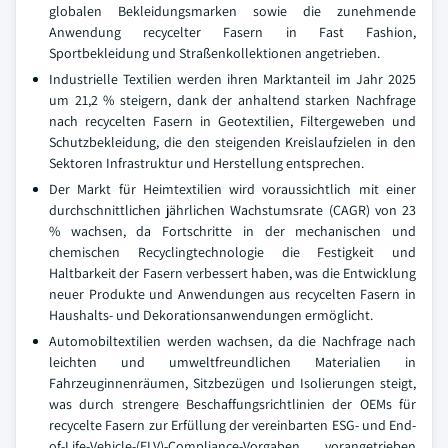
globalen Bekleidungsmarken sowie die zunehmende
Anwendung recycelter Fasern in Fast Fashion,
Sportbekleidung und Straßenkollektionen angetrieben.
Industrielle Textilien werden ihren Marktanteil im Jahr 2025
um 21,2 % steigern, dank der anhaltend starken Nachfrage
nach recycelten Fasern in Geotextilien, Filtergeweben und
Schutzbekleidung, die den steigenden Kreislaufzielen in den
Sektoren Infrastruktur und Herstellung entsprechen.
Der Markt für Heimtextilien wird voraussichtlich mit einer
durchschnittlichen jährlichen Wachstumsrate (CAGR) von 23
% wachsen, da Fortschritte in der mechanischen und
chemischen Recyclingtechnologie die Festigkeit und
Haltbarkeit der Fasern verbessert haben, was die Entwicklung
neuer Produkte und Anwendungen aus recycelten Fasern in
Haushalts- und Dekorationsanwendungen ermöglicht.
Automobiltextilien werden wachsen, da die Nachfrage nach
leichten und umweltfreundlichen Materialien in
Fahrzeuginnenräumen, Sitzbezügen und Isolierungen steigt,
was durch strengere Beschaffungsrichtlinien der OEMs für
recycelte Fasern zur Erfüllung der vereinbarten ESG- und End-
of-Life-Vehicle-(ELV)-Compliance-Vorgaben vorangetrieben