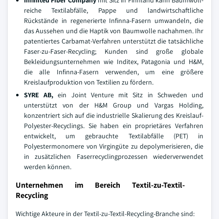
Infinited Fiber Company
mit Sitz in Finnland kann Baumwoll-
reiche Textilabfälle, Pappe und landwirtschaftliche
Rückstände in regenerierte Infinna-Fasern umwandeln, die
das Aussehen und die Haptik von Baumwolle nachahmen. Ihr
patentiertes Carbamat-Verfahren unterstützt die tatsächliche
Faser-zu-Faser-Recycling; Kunden sind große globale
Bekleidungsunternehmen wie Inditex, Patagonia und H&M,
die alle Infinna-Fasern verwenden, um eine größere
Kreislaufproduktion von Textilien zu fördern.
SYRE AB,
ein Joint Venture mit Sitz in Schweden und
unterstützt von der H&M Group und Vargas Holding,
konzentriert sich auf die industrielle Skalierung des Kreislauf-
Polyester-Recyclings. Sie haben ein proprietäres Verfahren
entwickelt, um gebrauchte Textilabfälle (PET) in
Polyestermonomere von Virgingüte zu depolymerisieren, die
in zusätzlichen Faserrecyclingprozessen wiederverwendet
werden können.
Unternehmen im Bereich Textil-zu-Textil-
Recycling
Wichtige Akteure in der Textil-zu-Textil-Recycling-Branche sind: