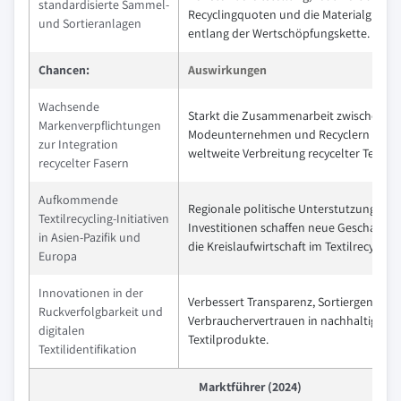
standardisierte Sammel-
Recyclingquoten und die Materialgleich
und Sortieranlagen
entlang der Wertschöpfungskette.
Chancen:
Auswirkungen
Wachsende
Starkt die Zusammenarbeit zwischen
Markenverpflichtungen
Modeunternehmen und Recyclern und fo
zur Integration
weltweite Verbreitung recycelter Textilie
recycelter Fasern
Aufkommende
Regionale politische Unterstutzung und
Textilrecycling-Initiativen
Investitionen schaffen neue Geschaftsm
in Asien-Pazifik und
die Kreislaufwirtschaft im Textilrecycling
Europa
Innovationen in der
Verbessert Transparenz, Sortiergenauig
Ruckverfolgbarkeit und
Verbrauchervertrauen in nachhaltige un
digitalen
Textilprodukte.
Textilidentifikation
Marktführer (2024)