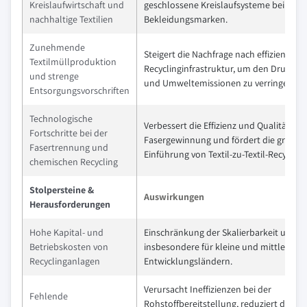
Kreislaufwirtschaft und
geschlossene Kreislaufsysteme bei gro
nachhaltige Textilien
Bekleidungsmarken.
Zunehmende
Steigert die Nachfrage nach effizienter
Textilmüllproduktion
Recyclinginfrastruktur, um den Druck a
und strenge
und Umweltemissionen zu verringern.
Entsorgungsvorschriften
Technologische
Verbessert die Effizienz und Qualität der
Fortschritte bei der
Fasergewinnung und fördert die großflä
Fasertrennung und
Einführung von Textil-zu-Textil-Recycling
chemischen Recycling
Stolpersteine &
Auswirkungen
Herausforderungen
Hohe Kapital- und
Einschränkung der Skalierbarkeit und Re
Betriebskosten von
insbesondere für kleine und mittlere Rec
Recyclinganlagen
Entwicklungsländern.
Verursacht Ineffizienzen bei der
Fehlende
Rohstoffbereitstellung, reduziert die