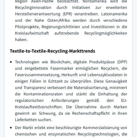
Region Asien-Pazifik beobachtet. Nordamerika wird die
Recyclinginnovation durch Initiativen zur erweiterten
Herstellerverantwortung (EPR) vorantreiben. Lateinamerika
und der Nahe Osten/Afrika werden durch verschiedene
Pilotprojekte, Regierungsrichtlinien und Investitionen in die
Kreislaufwirtschaft aufstrebende Recyclingmöglichkeiten
haben.
Textile-to-Textile-Recycling-Markttrends
Technologien wie Blockchain, digitale Produktpässe (DPP)
und eingebettete Fasermarker ermöglichen Recyclern, die
Faserzusammensetzung, Herkunft und Lebenszyklusdaten in
einigen Fällen in Echtzeit zu überprüfen. Diese Genauigkeit
und Transparenz verbessert die Materialsortierung, minimiert
die Kontaminationsraten und stärkt die Einhaltung der
regulatorischen Anforderungen gemäß den EU-
Kreislauftextilvorschriften. Die Übernahme durch Marken
gewinnt an Schwung, da sie Rechenschaftspflicht in ihren
Lieferketten suchen.
Der Markt erlebt eine beschleunigte Kommerzialisierung von
chemischen und enzymatischen Recyclingtechnologien, die