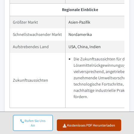
Regionale Einblicke
Größter Markt
Asien-Pazifik
Schnellstwachsender Markt
Nordamerika
Aufstrebendes Land
USA, China, Indien
Die Zukunftsaussichten für den Ma
Lösemittelrückgewinnungssystem
vielversprechend, angetrieben du
zunehmende Umweltvorschriften
Zukunftsaussichten
technologische Fortschritte, die
nachhaltige industrielle Praktiken
fördern.
Was sind die Wachstumschancen in diesem Markt?
Rufen Sie Uns
Kostenloses PDF herunterladen
An
Kostenloses PDF Herunterladen