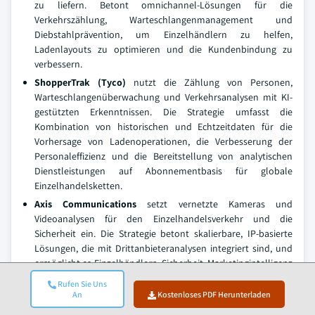
zu liefern. Betont omnichannel-Lösungen für die
Verkehrszählung, Warteschlangenmanagement und
Diebstahlprävention, um Einzelhändlern zu helfen,
Ladenlayouts zu optimieren und die Kundenbindung zu
verbessern.
ShopperTrak (Tyco)
nutzt die Zählung von Personen,
Warteschlangenüberwachung und Verkehrsanalysen mit KI-
gestützten Erkenntnissen. Die Strategie umfasst die
Kombination von historischen und Echtzeitdaten für die
Vorhersage von Ladenoperationen, die Verbesserung der
Personaleffizienz und die Bereitstellung von analytischen
Dienstleistungen auf Abonnementbasis für globale
Einzelhandelsketten.
Axis Communications
setzt vernetzte Kameras und
Videoanalysen für den Einzelhandelsverkehr und die
Sicherheit ein. Die Strategie betont skalierbare, IP-basierte
Lösungen, die mit Drittanbieteranalysen integriert sind, und
ermöglicht es Einzelhändlern, Sicherheit, Marketingintelligenz
und Kundenverhaltensanalyse in einer Plattform zu
Rufen Sie Uns
kombinieren.
An
Kostenloses PDF Herunterladen
RetailNext
bietet umfassende Omnichannel-Analysen durch