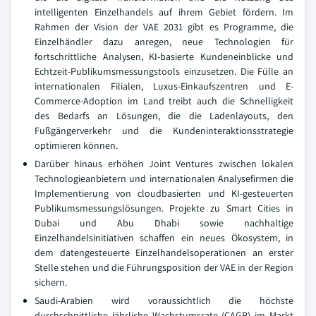
intelligenten Einzelhandels auf ihrem Gebiet fördern. Im
Rahmen der Vision der VAE 2031 gibt es Programme, die
Einzelhändler dazu anregen, neue Technologien für
fortschrittliche Analysen, KI-basierte Kundeneinblicke und
Echtzeit-Publikumsmessungstools einzusetzen. Die Fülle an
internationalen Filialen, Luxus-Einkaufszentren und E-
Commerce-Adoption im Land treibt auch die Schnelligkeit
des Bedarfs an Lösungen, die die Ladenlayouts, den
Fußgängerverkehr und die Kundeninteraktionsstrategie
optimieren können.
Darüber hinaus erhöhen Joint Ventures zwischen lokalen
Technologieanbietern und internationalen Analysefirmen die
Implementierung von cloudbasierten und KI-gesteuerten
Publikumsmessungslösungen. Projekte zu Smart Cities in
Dubai und Abu Dhabi sowie nachhaltige
Einzelhandelsinitiativen schaffen ein neues Ökosystem, in
dem datengesteuerte Einzelhandelsoperationen an erster
Stelle stehen und die Führungsposition der VAE in der Region
sichern.
Saudi-Arabien wird voraussichtlich die höchste
durchschnittliche jährliche Wachstumsrate (CAGR) im Markt