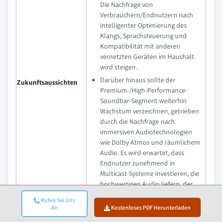
Die Nachfrage von
Verbrauchern/Endnutzern nach
intelligenter Optimierung des
Klangs, Sprachsteuerung und
Kompatibilität mit anderen
vernetzten Geräten im Haushalt
wird steigen.
Darüber hinaus sollte der
Zukunftsaussichten
Premium-/High-Performance-
Soundbar-Segment weiterhin
Wachstum verzeichnen, getrieben
durch die Nachfrage nach
immersiven Audiotechnologien
wie Dolby Atmos und räumlichem
Audio. Es wird erwartet, dass
Endnutzer zunehmend in
Multicast-Systeme investieren, die
hochwertigen Audio liefern, der
ausreicht, um cinemaähnliche
Rufen Sie Uns
Erfahrungen zu Hause zu
An
Kostenloses PDF Herunterladen
schaffen.