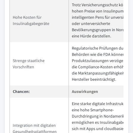
Trotz Versicherungsschutz können
hohen Preise von Insulinpumpen 
Hohe Kosten für
intelligenten Pens für unversicher
Insulinabgabegeräte
oder unterversicherte
Bevölkerungsgruppen in Nordame
eine Hürde darstellen.
Regulatorische Prüfungen durch
Behörden wie die FDA können die
Strenge staatliche
Produktzulassungen verzögern u
Vorschriften
die Compliance-Kosten erhöhen, 
die Marktanpassungsfähigkeit der
Hersteller beeinträchtigt.
Chancen:
Auswirkungen
Eine starke digitale Infrastruktur 
eine hohe Smartphone-
Durchdringung in Nordamerika
ermöglichen es Insulinabgabegerä
Integration mit digitalen
sich mit Apps und cloudbasierten
Gesundheitsplattformen