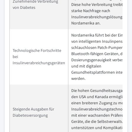
Zunehmende Verbreitung
Diese hohe Verbreitung treibt eine
von Diabetes
starke Nachfrage nach
Insulinverabreichungslösungen in
Nordamerika an.
Nordamerika führt bei der Einführ
von intelligenten Insulinpens,
schlauchlosen Patch-Pumpen und
Technologische Fortschritte
Bluetooth-fähigen Geräten, die die
bei
Dosierungsgenauigkeit verbessern
Insulinverabreichungsgeräten
und mit digitalen
Gesundheitsplattformen integriert
werden.
Die hohen Gesundheitsausgaben i
den USA und Kanada ermöglichen
einen breiteren Zugang zu moder
Steigende Ausgaben für
Insulinverabreichungstechnologie
Diabetesversorgung
mit einer wachsenden Präferenz fü
Geräte, die die Selbstverwaltung
unterstützen und Komplikationen