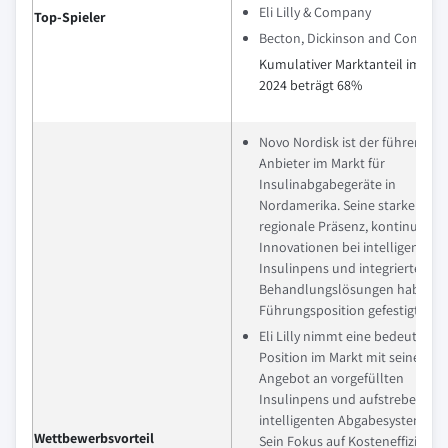
Eli Lilly & Company
Top-Spieler
Becton, Dickinson and Compan
Kumulativer Marktanteil im Jah
2024 beträgt 68%
Novo Nordisk ist der führende
Anbieter im Markt für
Insulinabgabegeräte in
Nordamerika. Seine starke
regionale Präsenz, kontinuierli
Innovationen bei intelligenten
Insulinpens und integrierte
Behandlungslösungen haben s
Führungsposition gefestigt.
Eli Lilly nimmt eine bedeutende
Position im Markt mit seinem
Angebot an vorgefüllten
Insulinpens und aufstrebenden
intelligenten Abgabesystemen e
Wettbewerbsvorteil
Sein Fokus auf Kosteneffizienz 