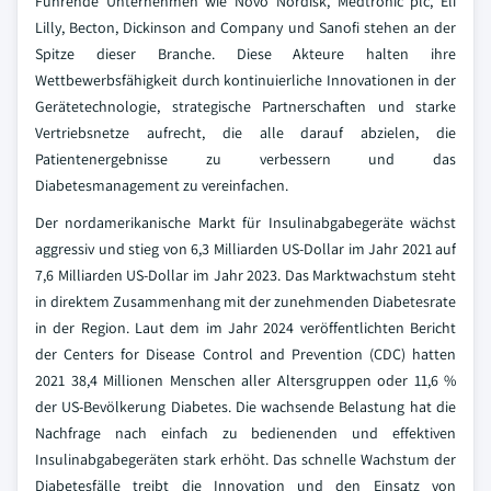
Führende Unternehmen wie Novo Nordisk, Medtronic plc, Eli
Lilly, Becton, Dickinson and Company und Sanofi stehen an der
Spitze dieser Branche. Diese Akteure halten ihre
Wettbewerbsfähigkeit durch kontinuierliche Innovationen in der
Gerätetechnologie, strategische Partnerschaften und starke
Vertriebsnetze aufrecht, die alle darauf abzielen, die
Patientenergebnisse zu verbessern und das
Diabetesmanagement zu vereinfachen.
Der nordamerikanische Markt für Insulinabgabegeräte wächst
aggressiv und stieg von 6,3 Milliarden US-Dollar im Jahr 2021 auf
7,6 Milliarden US-Dollar im Jahr 2023. Das Marktwachstum steht
in direktem Zusammenhang mit der zunehmenden Diabetesrate
in der Region. Laut dem im Jahr 2024 veröffentlichten Bericht
der Centers for Disease Control and Prevention (CDC) hatten
2021 38,4 Millionen Menschen aller Altersgruppen oder 11,6 %
der US-Bevölkerung Diabetes. Die wachsende Belastung hat die
Nachfrage nach einfach zu bedienenden und effektiven
Insulinabgabegeräten stark erhöht. Das schnelle Wachstum der
Diabetesfälle treibt die Innovation und den Einsatz von