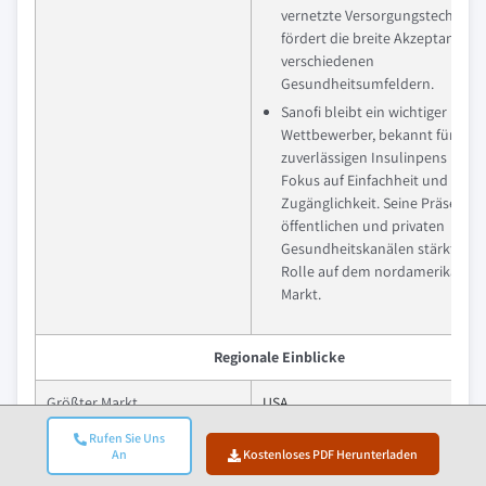
vernetzte Versorgungstechnolo
fördert die breite Akzeptanz in
verschiedenen
Gesundheitsumfeldern.
Sanofi bleibt ein wichtiger
Wettbewerber, bekannt für sein
zuverlässigen Insulinpens und 
Fokus auf Einfachheit und
Zugänglichkeit. Seine Präsenz i
öffentlichen und privaten
Gesundheitskanälen stärkt sein
Rolle auf dem nordamerikanis
Markt.
Regionale Einblicke
Größter Markt
USA
Rufen Sie Uns
Schnellstwachsender Markt
Kanada
An
Kostenloses PDF Herunterladen