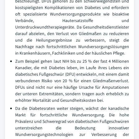
beschleunigt. DFUs gehören zu den schwerwiegendsten und
kostspieligsten Komplikationen von Diabetes und erfordern
oft spezialisierte Wundversorgungsprodukte wie bioaktive
Verbände, Hautersatzstoffe und
Unterdruckwundtherapiegeräte. Da Gesundheitsdienstleister
darauf abzielen, den Verlust von Gliedmaßen zu reduzieren
und die Heilungsergebnisse zu verbessern, steigt die
Nachfrage nach fortschrittlichen Wundversorgungslösungen
in Krankenhäusern, Fachkliniken und der häuslichen Pflege.
Zum Beispiel gehen laut NIH bis zu 25 % der fast 4 Millionen
Kanadier, die mit Diabetes leben, im Laufe ihres Lebens ein
diabetisches Fußgeschwür (DFU) entwickeln, mit einem damit
verbundenen Risiko von 20 % für einen Gliedmaßenverlust.
DFUs sind nicht nur eine häufige Ursache für Amputationen
der unteren Extremitäten, sondern tragen auch erheblich zu
erhöhter Mortalität und Gesundheitskosten bei.
Da die Diabetesraten weiter steigen, wächst der kanadische
Markt für fortschrittliche Wundversorgung. Die hohe
Prävalenz und Schweregrad von diabetischen Fußgeschwüren
unterstreichen die Bedeutung innovativer
Wundversorgungstechnologien zur Verbesserung der