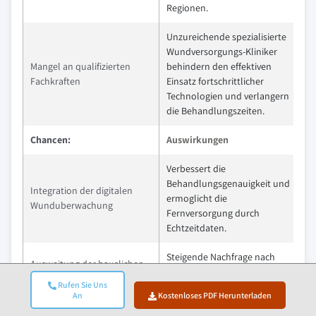
Regionen.
Unzureichende spezialisierte
Wundversorgungs-Kliniker
Mangel an qualifizierten
behindern den effektiven
Fachkraften
Einsatz fortschrittlicher
Technologien und verlangern
die Behandlungszeiten.
Chancen:
Auswirkungen
Verbessert die
Behandlungsgenauigkeit und
Integration der digitalen
ermoglicht die
Wunduberwachung
Fernversorgung durch
Echtzeitdaten.
Steigende Nachfrage nach
Ausweitung der hauslichen
tragbaren und
Pflege und ambulanten
Rufen Sie Uns
benutzerfreundlichen
Dienstleistungen
An
Kostenloses PDF Herunterladen
Wundversorgungslosungen.