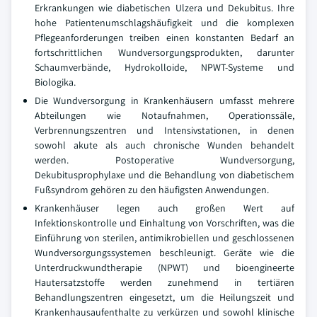
Erkrankungen wie diabetischen Ulzera und Dekubitus. Ihre
hohe Patientenumschlagshäufigkeit und die komplexen
Pflegeanforderungen treiben einen konstanten Bedarf an
fortschrittlichen Wundversorgungsprodukten, darunter
Schaumverbände, Hydrokolloide, NPWT-Systeme und
Biologika.
Die Wundversorgung in Krankenhäusern umfasst mehrere
Abteilungen wie Notaufnahmen, Operationssäle,
Verbrennungszentren und Intensivstationen, in denen
sowohl akute als auch chronische Wunden behandelt
werden. Postoperative Wundversorgung,
Dekubitusprophylaxe und die Behandlung von diabetischem
Fußsyndrom gehören zu den häufigsten Anwendungen.
Krankenhäuser legen auch großen Wert auf
Infektionskontrolle und Einhaltung von Vorschriften, was die
Einführung von sterilen, antimikrobiellen und geschlossenen
Wundversorgungssystemen beschleunigt. Geräte wie die
Unterdruckwundtherapie (NPWT) und bioengineerte
Hautersatzstoffe werden zunehmend in tertiären
Behandlungszentren eingesetzt, um die Heilungszeit und
Krankenhausaufenthalte zu verkürzen und sowohl klinische