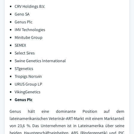
CRV Holdings B.V.
Geno SA
Genus Plc
IMV Technologies
Minitube Group
SEMEX
Select Sires
Swine Genetics International
STgenetics
Tropigs Norsvin
URUS Group LP
VikingGenetics
Genus Plc
Genus hält eine dominante Position auf dem
lateinamerikanischen Veterinär-ART-Markt mit einem Marktanteil
von 23,6 %. Das Unternehmen ist in Lateinamerika über seine
beiden Hauptgeschäftseinheiten, ABS (Rindergenetik) und PIC