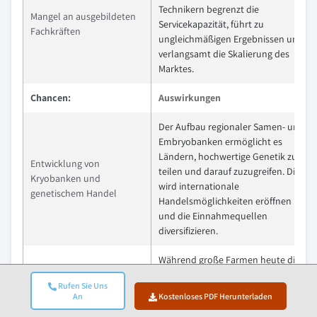
Technikern begrenzt die
Mangel an ausgebildeten
Servicekapazität, führt zu
Fachkräften
ungleichmäßigen Ergebnissen und
verlangsamt die Skalierung des
Marktes.
Chancen:
Auswirkungen
Der Aufbau regionaler Samen- und
Embryobanken ermöglicht es
Ländern, hochwertige Genetik zu
Entwicklung von
teilen und darauf zuzugreifen. Dies
Kryobanken und
wird internationale
genetischem Handel
Handelsmöglichkeiten eröffnen
und die Einnahmequellen
diversifizieren.
Während große Farmen heute die
Hauptnutzer sind, könnte die
Rufen Sie Uns
Erweiterung der
Einführung erschwinglicher ART-
An
Kostenloses PDF Herunterladen
Reichweite auf kleine und
Modelle für kleinere Landwirte