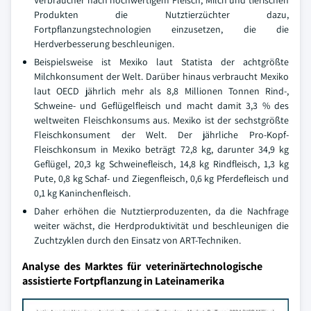
Verbraucher nach hochwertigem Fleisch, Milch und tierischen
Produkten die Nutztierzüchter dazu,
Fortpflanzungstechnologien einzusetzen, die die
Herdverbesserung beschleunigen.
Beispielsweise ist Mexiko laut Statista der achtgrößte
Milchkonsument der Welt. Darüber hinaus verbraucht Mexiko
laut OECD jährlich mehr als 8,8 Millionen Tonnen Rind-,
Schweine- und Geflügelfleisch und macht damit 3,3 % des
weltweiten Fleischkonsums aus. Mexiko ist der sechstgrößte
Fleischkonsument der Welt. Der jährliche Pro-Kopf-
Fleischkonsum in Mexiko beträgt 72,8 kg, darunter 34,9 kg
Geflügel, 20,3 kg Schweinefleisch, 14,8 kg Rindfleisch, 1,3 kg
Pute, 0,8 kg Schaf- und Ziegenfleisch, 0,6 kg Pferdefleisch und
0,1 kg Kaninchenfleisch.
Daher erhöhen die Nutztierproduzenten, da die Nachfrage
weiter wächst, die Herdproduktivität und beschleunigen die
Zuchtzyklen durch den Einsatz von ART-Techniken.
Analyse des Marktes für veterinärtechnologische
assistierte Fortpflanzung in Lateinamerika