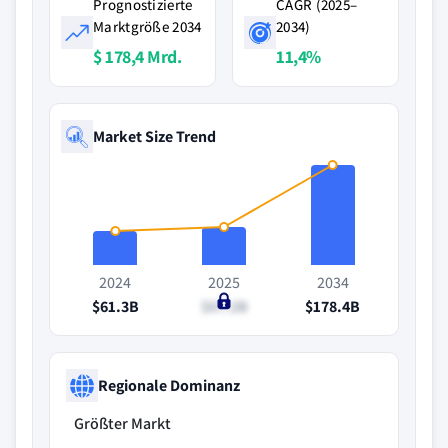
Prognostizierte
CAGR (2025–
Marktgröße 2034
2034)
$ 178,4 Mrd.
11,4%
Market Size Trend
2024
2025
2034
$61.3B
$67.2B
$178.4B
Regionale Dominanz
Größter Markt