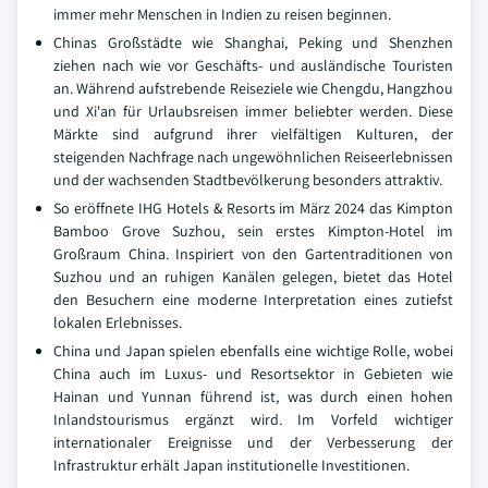
immer mehr Menschen in Indien zu reisen beginnen.
Chinas Großstädte wie Shanghai, Peking und Shenzhen
ziehen nach wie vor Geschäfts- und ausländische Touristen
an. Während aufstrebende Reiseziele wie Chengdu, Hangzhou
und Xi'an für Urlaubsreisen immer beliebter werden. Diese
Märkte sind aufgrund ihrer vielfältigen Kulturen, der
steigenden Nachfrage nach ungewöhnlichen Reiseerlebnissen
und der wachsenden Stadtbevölkerung besonders attraktiv.
So eröffnete IHG Hotels & Resorts im März 2024 das Kimpton
Bamboo Grove Suzhou, sein erstes Kimpton-Hotel im
Großraum China. Inspiriert von den Gartentraditionen von
Suzhou und an ruhigen Kanälen gelegen, bietet das Hotel
den Besuchern eine moderne Interpretation eines zutiefst
lokalen Erlebnisses.
China und Japan spielen ebenfalls eine wichtige Rolle, wobei
China auch im Luxus- und Resortsektor in Gebieten wie
Hainan und Yunnan führend ist, was durch einen hohen
Inlandstourismus ergänzt wird. Im Vorfeld wichtiger
internationaler Ereignisse und der Verbesserung der
Infrastruktur erhält Japan institutionelle Investitionen.