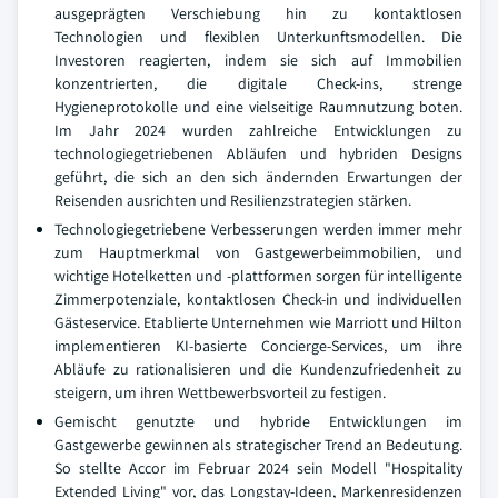
ausgeprägten Verschiebung hin zu kontaktlosen
Technologien und flexiblen Unterkunftsmodellen. Die
Investoren reagierten, indem sie sich auf Immobilien
konzentrierten, die digitale Check-ins, strenge
Hygieneprotokolle und eine vielseitige Raumnutzung boten.
Im Jahr 2024 wurden zahlreiche Entwicklungen zu
technologiegetriebenen Abläufen und hybriden Designs
geführt, die sich an den sich ändernden Erwartungen der
Reisenden ausrichten und Resilienzstrategien stärken.
Technologiegetriebene Verbesserungen werden immer mehr
zum Hauptmerkmal von Gastgewerbeimmobilien, und
wichtige Hotelketten und -plattformen sorgen für intelligente
Zimmerpotenziale, kontaktlosen Check-in und individuellen
Gästeservice. Etablierte Unternehmen wie Marriott und Hilton
implementieren KI-basierte Concierge-Services, um ihre
Abläufe zu rationalisieren und die Kundenzufriedenheit zu
steigern, um ihren Wettbewerbsvorteil zu festigen.
Gemischt genutzte und hybride Entwicklungen im
Gastgewerbe gewinnen als strategischer Trend an Bedeutung.
So stellte Accor im Februar 2024 sein Modell "Hospitality
Extended Living" vor, das Longstay-Ideen, Markenresidenzen