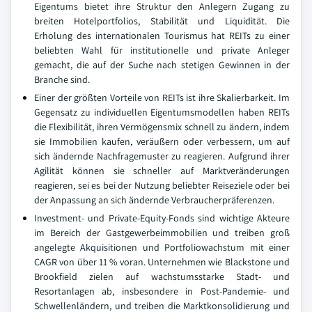
Eigentums bietet ihre Struktur den Anlegern Zugang zu
breiten Hotelportfolios, Stabilität und Liquidität. Die
Erholung des internationalen Tourismus hat REITs zu einer
beliebten Wahl für institutionelle und private Anleger
gemacht, die auf der Suche nach stetigen Gewinnen in der
Branche sind.
Einer der größten Vorteile von REITs ist ihre Skalierbarkeit. Im
Gegensatz zu individuellen Eigentumsmodellen haben REITs
die Flexibilität, ihren Vermögensmix schnell zu ändern, indem
sie Immobilien kaufen, veräußern oder verbessern, um auf
sich ändernde Nachfragemuster zu reagieren. Aufgrund ihrer
Agilität können sie schneller auf Marktveränderungen
reagieren, sei es bei der Nutzung beliebter Reiseziele oder bei
der Anpassung an sich ändernde Verbraucherpräferenzen.
Investment- und Private-Equity-Fonds sind wichtige Akteure
im Bereich der Gastgewerbeimmobilien und treiben groß
angelegte Akquisitionen und Portfoliowachstum mit einer
CAGR von über 11 % voran. Unternehmen wie Blackstone und
Brookfield zielen auf wachstumsstarke Stadt- und
Resortanlagen ab, insbesondere in Post-Pandemie- und
Schwellenländern, und treiben die Marktkonsolidierung und