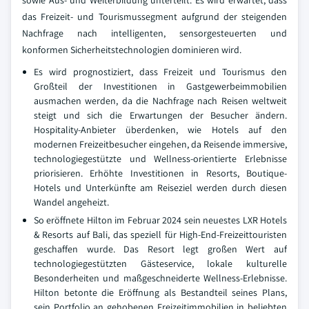
sowie Aus- und Weiterbildung unterteilt. Es wird erwartet, dass
das Freizeit- und Tourismussegment aufgrund der steigenden
Nachfrage nach intelligenten, sensorgesteuerten und
konformen Sicherheitstechnologien dominieren wird.
Es wird prognostiziert, dass Freizeit und Tourismus den
Großteil der Investitionen in Gastgewerbeimmobilien
ausmachen werden, da die Nachfrage nach Reisen weltweit
steigt und sich die Erwartungen der Besucher ändern.
Hospitality-Anbieter überdenken, wie Hotels auf den
modernen Freizeitbesucher eingehen, da Reisende immersive,
technologiegestützte und Wellness-orientierte Erlebnisse
priorisieren. Erhöhte Investitionen in Resorts, Boutique-
Hotels und Unterkünfte am Reiseziel werden durch diesen
Wandel angeheizt.
So eröffnete Hilton im Februar 2024 sein neuestes LXR Hotels
& Resorts auf Bali, das speziell für High-End-Freizeittouristen
geschaffen wurde. Das Resort legt großen Wert auf
technologiegestützten Gästeservice, lokale kulturelle
Besonderheiten und maßgeschneiderte Wellness-Erlebnisse.
Hilton betonte die Eröffnung als Bestandteil seines Plans,
sein Portfolio an gehobenen Freizeitimmobilien in beliebten