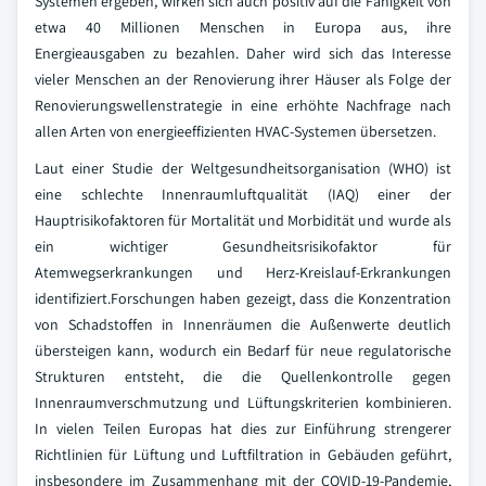
Systemen ergeben, wirken sich auch positiv auf die Fähigkeit von
etwa 40 Millionen Menschen in Europa aus, ihre
Energieausgaben zu bezahlen. Daher wird sich das Interesse
vieler Menschen an der Renovierung ihrer Häuser als Folge der
Renovierungswellenstrategie in eine erhöhte Nachfrage nach
allen Arten von energieeffizienten HVAC-Systemen übersetzen.
Laut einer Studie der Weltgesundheitsorganisation (WHO) ist
eine schlechte Innenraumluftqualität (IAQ) einer der
Hauptrisikofaktoren für Mortalität und Morbidität und wurde als
ein wichtiger Gesundheitsrisikofaktor für
Atemwegserkrankungen und Herz-Kreislauf-Erkrankungen
identifiziert.Forschungen haben gezeigt, dass die Konzentration
von Schadstoffen in Innenräumen die Außenwerte deutlich
übersteigen kann, wodurch ein Bedarf für neue regulatorische
Strukturen entsteht, die die Quellenkontrolle gegen
Innenraumverschmutzung und Lüftungskriterien kombinieren.
In vielen Teilen Europas hat dies zur Einführung strengerer
Richtlinien für Lüftung und Luftfiltration in Gebäuden geführt,
insbesondere im Zusammenhang mit der COVID-19-Pandemie,