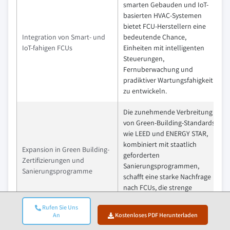
smarten Gebauden und IoT-
basierten HVAC-Systemen
bietet FCU-Herstellern eine
Integration von Smart- und
bedeutende Chance,
IoT-fahigen FCUs
Einheiten mit intelligenten
Steuerungen,
Fernuberwachung und
pradiktiver Wartungsfahigkeit
zu entwickeln.
Die zunehmende Verbreitung
von Green-Building-Standards
wie LEED und ENERGY STAR,
kombiniert mit staatlich
Expansion in Green Building-
geforderten
Zertifizierungen und
Sanierungsprogrammen,
Sanierungsprogramme
schafft eine starke Nachfrage
nach FCUs, die strenge
Nachhaltigkeitskriterien
Rufen Sie Uns
erfullen.
An
Kostenloses PDF Herunterladen