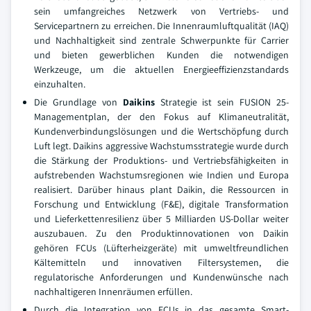
sein umfangreiches Netzwerk von Vertriebs- und
Servicepartnern zu erreichen. Die Innenraumluftqualität (IAQ)
und Nachhaltigkeit sind zentrale Schwerpunkte für Carrier
und bieten gewerblichen Kunden die notwendigen
Werkzeuge, um die aktuellen Energieeffizienzstandards
einzuhalten.
Die Grundlage von
Daikins
Strategie ist sein FUSION 25-
Managementplan, der den Fokus auf Klimaneutralität,
Kundenverbindungslösungen und die Wertschöpfung durch
Luft legt. Daikins aggressive Wachstumsstrategie wurde durch
die Stärkung der Produktions- und Vertriebsfähigkeiten in
aufstrebenden Wachstumsregionen wie Indien und Europa
realisiert. Darüber hinaus plant Daikin, die Ressourcen in
Forschung und Entwicklung (F&E), digitale Transformation
und Lieferkettenresilienz über 5 Milliarden US-Dollar weiter
auszubauen. Zu den Produktinnovationen von Daikin
gehören FCUs (Lüfterheizgeräte) mit umweltfreundlichen
Kältemitteln und innovativen Filtersystemen, die
regulatorische Anforderungen und Kundenwünsche nach
nachhaltigeren Innenräumen erfüllen.
Durch die Integration von FCUs in das gesamte Smart-