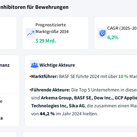
inhibitoren für Bewehrungen
Prognostizierte
CAGR (2025–20
Marktgröße 2034
6,2%
$ 29 Mrd.
nanz
Wichtige Akteure
Marktführer:
BASF SE führte 2024 mit über
10 %
Mark
Führende Akteure:
Die Top 5 Unternehmen in dies
sind
Arkema Group, BASF SE, Dow Inc., GCP Appli
de
Technologies Inc, Sika AG
, die zusammen einen Mar
von
44,2 %
im Jahr 2024 hielten.
ka