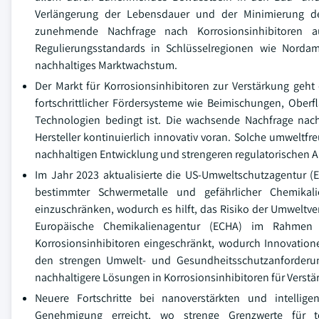
Verlängerung der Lebensdauer und der Minimierung de
zunehmende Nachfrage nach Korrosionsinhibitoren au
Regulierungsstandards in Schlüsselregionen wie Nordame
nachhaltiges Marktwachstum.
Der Markt für Korrosionsinhibitoren zur Verstärkung geh
fortschrittlicher Fördersysteme wie Beimischungen, Ober
Technologien bedingt ist. Die wachsende Nachfrage nach
Hersteller kontinuierlich innovativ voran. Solche umwelt
nachhaltigen Entwicklung und strengeren regulatorischen 
Im Jahr 2023 aktualisierte die US-Umweltschutzagentur (
bestimmter Schwermetalle und gefährlicher Chemikal
einzuschränken, wodurch es hilft, das Risiko der Umweltve
Europäische Chemikalienagentur (ECHA) im Rahmen 
Korrosionsinhibitoren eingeschränkt, wodurch Innovation
den strengen Umwelt- und Gesundheitsschutzanforderung
nachhaltigere Lösungen in Korrosionsinhibitoren für Verst
Neuere Fortschritte bei nanoverstärkten und intellig
Genehmigung erreicht, wo strenge Grenzwerte für 