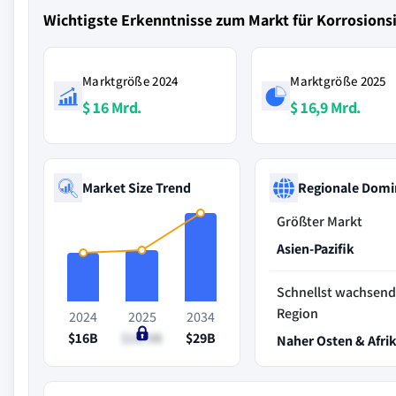
Wichtigste Erkenntnisse zum Markt für Korrosions
Marktgröße 2024
Marktgröße 2025
$ 16 Mrd.
$ 16,9 Mrd.
Market Size Trend
Regionale Domi
Größter Markt
Asien-Pazifik
Schnellst wachsen
Region
2024
2025
2034
$16B
$16.9B
$29B
Naher Osten & Afri