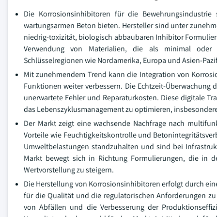
Die Korrosionsinhibitoren für die Bewehrungsindustrie 
wartungsarmen Beton bieten. Hersteller sind unter zunehm
niedrig-toxizität, biologisch abbaubaren Inhibitor Formuli
Verwendung von Materialien, die als minimal oder 
Schlüsselregionen wie Nordamerika, Europa und Asien-Pazif
Mit zunehmendem Trend kann die Integration von Korrosi
Funktionen weiter verbessern. Die Echtzeit-Überwachung 
unerwartete Fehler und Reparaturkosten. Diese digitale Tra
das Lebenszyklusmanagement zu optimieren, insbesondere i
Der Markt zeigt eine wachsende Nachfrage nach multifunk
Vorteile wie Feuchtigkeitskontrolle und Betonintegritätsv
Umweltbelastungen standzuhalten und sind bei Infrastruktu
Markt bewegt sich in Richtung Formulierungen, die in d
Wertvorstellung zu steigern.
Die Herstellung von Korrosionsinhibitoren erfolgt durch ei
für die Qualität und die regulatorischen Anforderungen z
von Abfällen und die Verbesserung der Produktionseffizi