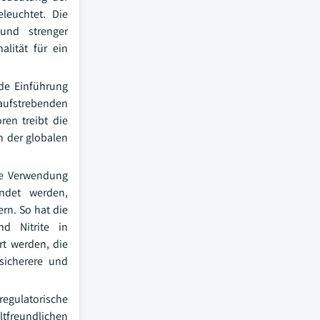
leuchtet. Die
 und strenger
alität für ein
nde Einführung
 aufstrebenden
en treibt die
n der globalen
die Verwendung
endet werden,
rn. So hat die
d Nitrite in
rt werden, die
sicherere und
egulatorische
freundlichen