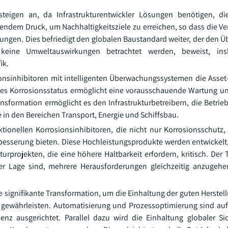
steigen an, da Infrastrukturentwickler Lösungen benötigen, di
endem Druck, um Nachhaltigkeitsziele zu erreichen, so dass die 
erungen. Dies befriedigt den globalen Baustandard weiter, der den 
keine Umweltauswirkungen betrachtet werden, beweist, ins
ik.
onsinhibitoren mit intelligenten Überwachungssystemen die Ass
des Korrosionsstatus ermöglicht eine vorausschauende Wartung un
nsformation ermöglicht es den Infrastrukturbetreibern, die Betrieb
n den Bereichen Transport, Energie und Schiffsbau.
tionellen Korrosionsinhibitoren, die nicht nur Korrosionsschutz
erbesserung bieten. Diese Hochleistungsprodukte werden entwickel
rprojekten, die eine höhere Haltbarkeit erfordern, kritisch. Der
er Lage sind, mehrere Herausforderungen gleichzeitig anzugehe
ne signifikante Transformation, um die Einhaltung der guten Herste
u gewährleisten. Automatisierung und Prozessoptimierung sind auf
enz ausgerichtet. Parallel dazu wird die Einhaltung globaler Si