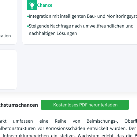
Chance
Integration mit intelligenten Bau- und Monitoringsy
Steigende Nachfrage nach umweltfreundlichen und
nachhaltigen Lösungen
kalien
achstumschancen
Kostenloses PDF herunterladen
smarkt umfassen eine Reihe von Beimischungs-, Oberf
hlbetonstrukturen vor Korrosionsschäden entwickelt wurden. Der
nfrastrukturbereichen ein stetiges Wachstum erlebt, das die 