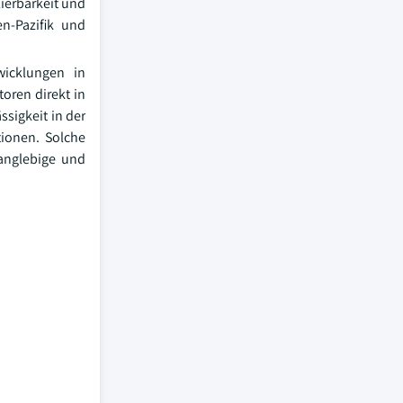
lierbarkeit und
en-Pazifik und
wicklungen in
oren direkt in
sigkeit in der
tionen. Solche
langlebige und