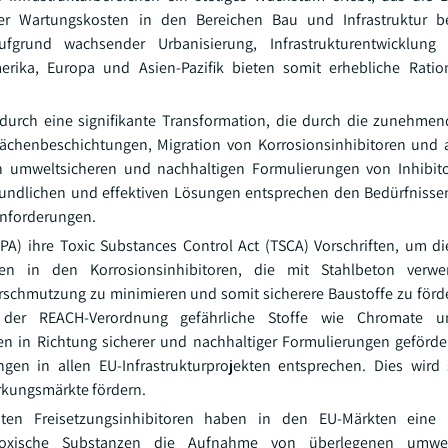
r Wartungskosten in den Bereichen Bau und Infrastruktur be
fgrund wachsender Urbanisierung, Infrastrukturentwicklung
rika, Europa und Asien-Pazifik bieten somit erhebliche Ration
t durch eine signifikante Transformation, die durch die zunehme
flächenbeschichtungen, Migration von Korrosionsinhibitoren und
 umweltsicheren und nachhaltigen Formulierungen von Inhibitor
freundlichen und effektiven Lösungen entsprechen den Bedürfnisse
Anforderungen.
EPA) ihre Toxic Substances Control Act (TSCA) Vorschriften, um 
ien in den Korrosionsinhibitoren, die mit Stahlbeton verw
rschmutzung zu minimieren und somit sicherere Baustoffe zu förde
der REACH-Verordnung gefährliche Stoffe wie Chromate un
en in Richtung sicherer und nachhaltiger Formulierungen geförde
en in allen EU-Infrastrukturprojekten entsprechen. Dies wird 
ärkungsmärkte fördern.
enten Freisetzungsinhibitoren haben in den EU-Märkten eine r
toxische Substanzen die Aufnahme von überlegenen umwelt