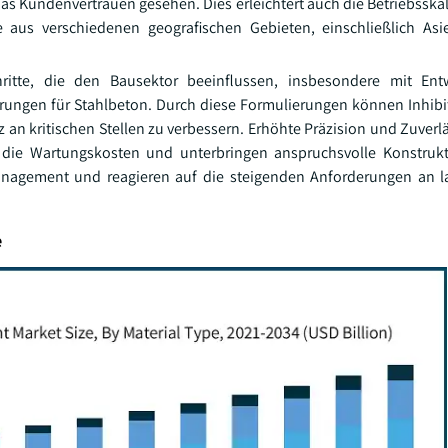
das Kundenvertrauen gesehen. Dies erleichtert auch die Betriebsska
 aus verschiedenen geografischen Gebieten, einschließlich Asi
chritte, die den Bausektor beeinflussen, insbesondere mit Ent
rungen für Stahlbeton. Durch diese Formulierungen können Inhibit
n kritischen Stellen zu verbessern. Erhöhte Präzision und Zuverläs
n die Wartungskosten und unterbringen anspruchsvolle Konstruk
management und reagieren auf die steigenden Anforderungen an 
e