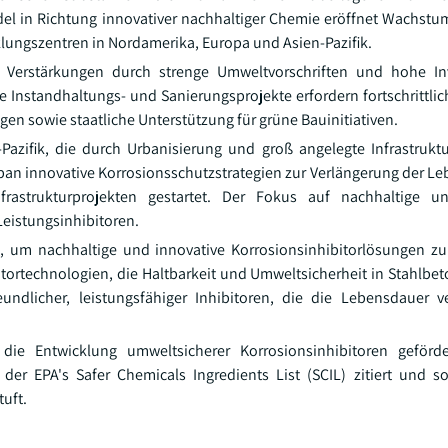
el in Richtung innovativer nachhaltiger Chemie eröffnet Wachstu
klungszentren in Nordamerika, Europa und Asien-Pazifik.
r Verstärkungen durch strenge Umweltvorschriften und hohe Inv
 Instandhaltungs- und Sanierungsprojekte erfordern fortschrittlic
gen sowie staatliche Unterstützung für grüne Bauinitiativen.
azifik, die durch Urbanisierung und groß angelegte Infrastruktu
pan innovative Korrosionsschutzstrategien zur Verlängerung der L
nfrastrukturprojekten gestartet. Der Fokus auf nachhaltige u
Leistungsinhibitoren.
, um nachhaltige und innovative Korrosionsinhibitorlösungen z
ibitortechnologien, die Haltbarkeit und Umweltsicherheit in Stahlbe
eundlicher, leistungsfähiger Inhibitoren, die die Lebensdauer 
ie Entwicklung umweltsicherer Korrosionsinhibitoren geförd
der EPA's Safer Chemicals Ingredients List (SCIL) zitiert und so
uft.