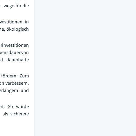
mswege für die
estitionen in
he, ökologisch
rinvestitionen
ebensdauer von
nd dauerhafte
u fördern. Zum
ton verbessern.
verlängern und
ert. So wurde
 als sicherere