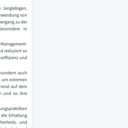
e langlebigen,
Verwendung von
Übergang zu der
besondere in
et-Management-
d reduziert so
seffizienz und
, sondern auch
t, um extremen
 Trend auf dem
n und so ihre
llungspraktiken
 die Erhaltung
cherheits- und