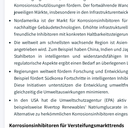
Korrosionsschutzlösungen fördern. Der fortwährende Wand
jeweiligen Märkte, insbesondere in den Infrastrukturentwic
Nordamerika ist der Markt für Korrosionsinhibitoren fü
nachhaltige Gebäudetechnologien. Erhöhte infrastrukturelle
freundliche Inhibitoren mit konkreten Haltbarkeitssteigerun
Die weltweit am schnellsten wachsende Region ist Asien-P
angetrieben wird. Zum Beispiel haben China, Indien und Ja
Stahlbeton in intelligenten und widerstandsfähigen I
regulatorische Aspekte ergibt einen Bedarf an überlegenen 
Regierungen weltweit fördern Forschung und Entwicklung
Beispiel fördert Südkorea Fortschritte in intelligenten Inh
Diese Initiativen unterstützen die Entwicklung umweltfr
gleichzeitig die Umweltauswirkungen minimieren.
In den USA hat die Umweltschutzagentur (EPA) aktiv d
beispielsweise Rivertop Renewables' Natriumglucarate in 
Alternative zu herkömmlichen Korrosionsinhibitoren eingest
Korrosionsinhibitoren für Versteifungsmarkttrends