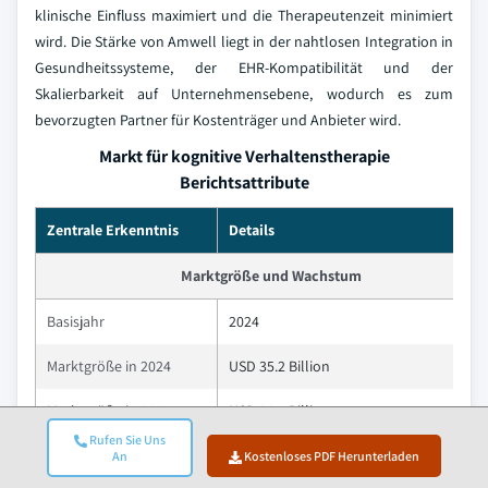
klinische Einfluss maximiert und die Therapeutenzeit minimiert
wird. Die Stärke von Amwell liegt in der nahtlosen Integration in
Gesundheitssysteme, der EHR-Kompatibilität und der
Skalierbarkeit auf Unternehmensebene, wodurch es zum
bevorzugten Partner für Kostenträger und Anbieter wird.
Markt für kognitive Verhaltenstherapie
Berichtsattribute
Zentrale Erkenntnis
Details
Marktgröße und Wachstum
Basisjahr
2024
Marktgröße in 2024
USD 35.2 Billion
Marktgröße in 2025
USD 38.7 Billion
Rufen Sie Uns
Prognosezeitraum 2025
An
Kostenloses PDF Herunterladen
10.3%
– 2034 CAGR