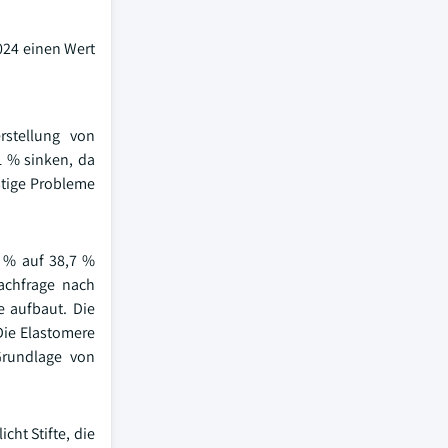
024 einen Wert
rstellung von
1 % sinken, da
stige Probleme
 % auf 38,7 %
achfrage nach
e aufbaut. Die
Die Elastomere
Grundlage von
ht Stifte, die