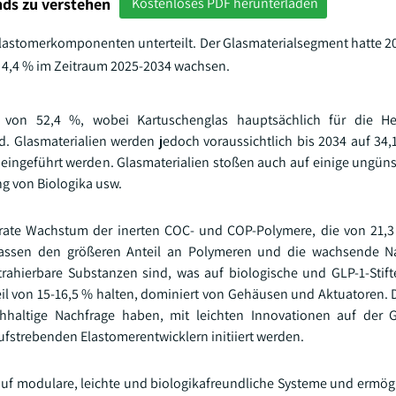
ds zu verstehen
Kostenloses PDF herunterladen
d Elastomerkomponenten unterteilt. Der Glasmaterialsegment hatte 2
n 4,4 % im Zeitraum 2025-2034 wachsen.
 von 52,4 %, wobei Kartuschenglas hauptsächlich für die He
. Glasmaterialien werden jedoch voraussichtlich bis 2034 auf 34,
 eingeführt werden. Glasmaterialien stoßen auch auf einige ungün
ng von Biologika usw.
rate Wachstum der inerten COC- und COP-Polymere, die von 21,3
assen den größeren Anteil an Polymeren und die wachsende N
xtrahierbare Substanzen sind, was auf biologische und GLP-1-Stift
l von 15-16,5 % halten, dominiert von Gehäusen und Aktuatoren. 
hhaltige Nachfrage haben, mit leichten Innovationen auf der 
ufstrebenden Elastomerentwicklern initiiert werden.
uf modulare, leichte und biologikafreundliche Systeme und ermöglic