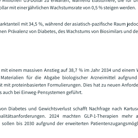
Millionen US-Dollar zu erwarten, während Elastomere, die für 
ollar mit einer jährlichen Wachstumsrate von 0,5 % steigen werden.
rktanteil mit 34,5 %, während der asiatisch-pazifische Raum jedoc
hohen Prävalenz von Diabetes, des Wachstums von Biosimilars und de
, mit einem massiven Anstieg auf 38,7 % im Jahr 2034 und eine
terialien für die Abgabe biologischer Arzneimittel aufgrund
tät mit proteinbasierten Formulierungen. Dies hat zu neuen Anford
s auch bei Einweg-Pensystemen geführt.
on Diabetes und Gewichtsverlust schafft Nachfrage nach Kartus
litätsanforderungen. 2024 machten GLP-1-Therapien mehr 
d sollen bis 2030 aufgrund der erweiterten Patientenzugangsmög