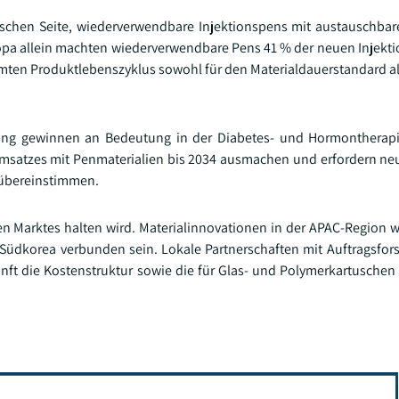
ischen Seite, wiederverwendbare Injektionspens mit austauschba
opa allein machten wiederverwendbare Pens 41 % der neuen Injekti
samten Produktlebenszyklus sowohl für den Materialdauerstandard al
king gewinnen an Bedeutung in der Diabetes- und Hormontherapie
msatzes mit Penmaterialien bis 2034 ausmachen und erfordern neu
n übereinstimmen.
ten Marktes halten wird. Materialinnovationen in der APAC-Region 
Südkorea verbunden sein. Lokale Partnerschaften mit Auftragsfor
ft die Kostenstruktur sowie die für Glas- und Polymerkartuschen f