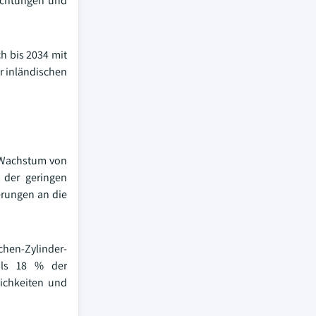
Dichtungen und
h bis 2034 mit
r inländischen
m Wachstum von
 der geringen
erungen an die
chen-Zylinder-
als 18 % der
lichkeiten und