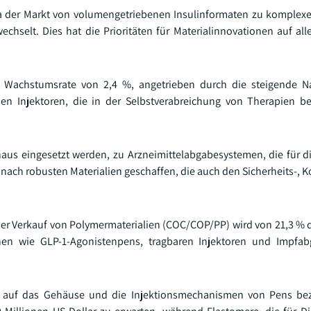
da der Markt von volumengetriebenen Insulinformaten zu komple
echselt. Dies hat die Prioritäten für Materialinnovationen auf al
n Wachstumsrate von 2,4 %, angetrieben durch die steigende N
n Injektoren, die in der Selbstverabreichung von Therapien be
haus eingesetzt werden, zu Arzneimittelabgabesystemen, die für
 nach robusten Materialien geschaffen, die auch den Sicherheits-, K
Der Verkauf von Polymermaterialien (COC/COP/PP) wird von 21,3 % 
chen wie GLP-1-Agonistenpens, tragbaren Injektoren und Impfa
ich auf das Gehäuse und die Injektionsmechanismen von Pens bez