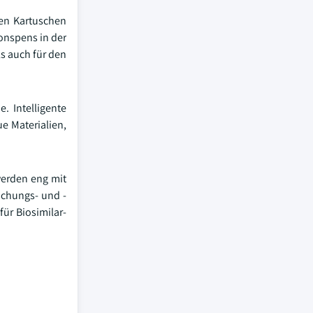
ren Kartuschen
onspens in der
s auch für den
. Intelligente
e Materialien,
werden eng mit
schungs- und -
ür Biosimilar-