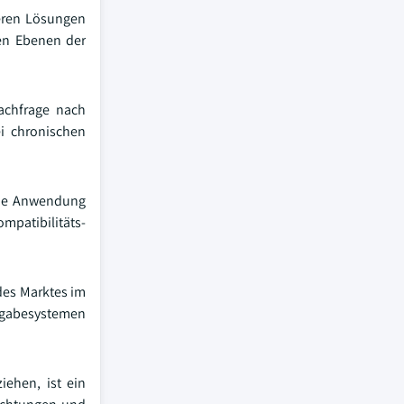
xeren Lösungen
len Ebenen der
achfrage nach
i chronischen
 die Anwendung
ompatibilitäts-
des Marktes im
bgabesystemen
iehen, ist ein