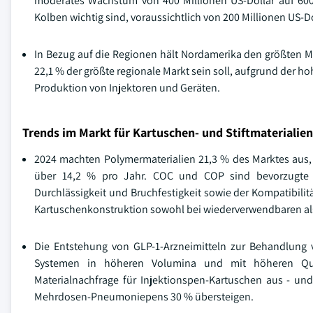
moderates Wachstum von 400 Millionen US-Dollar auf 600 
Kolben wichtig sind, voraussichtlich von 200 Millionen US-D
In Bezug auf die Regionen hält Nordamerika den größten Ma
22,1 % der größte regionale Markt sein soll, aufgrund der 
Produktion von Injektoren und Geräten.
Trends im Markt für Kartuschen- und Stiftmaterialien
2024 machten Polymermaterialien 21,3 % des Marktes aus
über 14,2 % pro Jahr. COC und COP sind bevorzugte Ma
Durchlässigkeit und Bruchfestigkeit sowie der Kompatibili
Kartuschenkonstruktion sowohl bei wiederverwendbaren al
Die Entstehung von GLP-1-Arzneimitteln zur Behandlung v
Systemen in höheren Volumina und mit höheren Qua
Materialnachfrage für Injektionspen-Kartuschen aus - un
Mehrdosen-Pneumoniepens 30 % übersteigen.