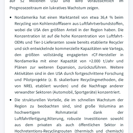
auf 52 Millionen USD und wird voraussichtlich im
Prognosezeitraum ein lukratives Wachstum zeigen.
Nordamerika hat einen Marktanteil von etwa 36,4 % beim
Recycling von Kohlenstofffasern aus Luftfahrtverbundstoffen,
wobei die USA den größten Anteil in der Region haben. Die
Konzentration ist auf die hohe Konzentration von Luftfahrt-
OEMs und Tier-1-Lieferanten sowie bereits etablierte Recycler
und sich entwickelnde kommerzielle Kapazitäten wie Vartega,
den größten vollständig engagierten rCF-Hersteller in
Nordamerika mit einer Kapazität von >2.000 t/Jahr und
Plänen zur weiteren Expansion, zurückzuführen. Weitere
Aktivitäten sind in den USA durch fortgeschrittene Forschung
und Pilotprojekte (z. B. skalierbare Recyclingmethoden, die
von NREL etabliert wurden) und die Nachfrage anderer
verwandter Sektoren (Automobil, Sportgeräte) konzentriert.
Die strukturellen Vorteile, die im schnellen Wachstum der
Region zu beobachten sind, sind große Volumina an
hochwertigem Rohmaterial dank der
Luftfahrtfertigung/Alterung, robuste Investitionen sowohl
aus dem privaten als auch öffentlichen Sektor in
Hochretentions-Recyclingrouten (thermisch und chemisch)