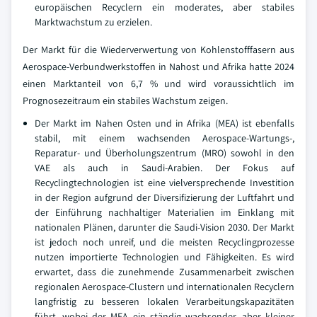
europäischen Recyclern ein moderates, aber stabiles
Marktwachstum zu erzielen.
Der Markt für die Wiederverwertung von Kohlenstofffasern aus
Aerospace-Verbundwerkstoffen in Nahost und Afrika hatte 2024
einen Marktanteil von 6,7 % und wird voraussichtlich im
Prognosezeitraum ein stabiles Wachstum zeigen.
Der Markt im Nahen Osten und in Afrika (MEA) ist ebenfalls
stabil, mit einem wachsenden Aerospace-Wartungs-,
Reparatur- und Überholungszentrum (MRO) sowohl in den
VAE als auch in Saudi-Arabien. Der Fokus auf
Recyclingtechnologien ist eine vielversprechende Investition
in der Region aufgrund der Diversifizierung der Luftfahrt und
der Einführung nachhaltiger Materialien im Einklang mit
nationalen Plänen, darunter die Saudi-Vision 2030. Der Markt
ist jedoch noch unreif, und die meisten Recyclingprozesse
nutzen importierte Technologien und Fähigkeiten. Es wird
erwartet, dass die zunehmende Zusammenarbeit zwischen
regionalen Aerospace-Clustern und internationalen Recyclern
langfristig zu besseren lokalen Verarbeitungskapazitäten
führt, wobei der MEA ein ständig wachsender, aber kleiner