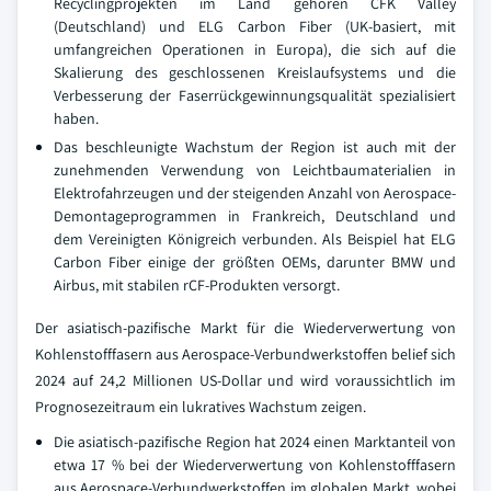
Recyclingprojekten im Land gehören CFK Valley
(Deutschland) und ELG Carbon Fiber (UK-basiert, mit
umfangreichen Operationen in Europa), die sich auf die
Skalierung des geschlossenen Kreislaufsystems und die
Verbesserung der Faserrückgewinnungsqualität spezialisiert
haben.
Das beschleunigte Wachstum der Region ist auch mit der
zunehmenden Verwendung von Leichtbaumaterialien in
Elektrofahrzeugen und der steigenden Anzahl von Aerospace-
Demontageprogrammen in Frankreich, Deutschland und
dem Vereinigten Königreich verbunden. Als Beispiel hat ELG
Carbon Fiber einige der größten OEMs, darunter BMW und
Airbus, mit stabilen rCF-Produkten versorgt.
Der asiatisch-pazifische Markt für die Wiederverwertung von
Kohlenstofffasern aus Aerospace-Verbundwerkstoffen belief sich
2024 auf 24,2 Millionen US-Dollar und wird voraussichtlich im
Prognosezeitraum ein lukratives Wachstum zeigen.
Die asiatisch-pazifische Region hat 2024 einen Marktanteil von
etwa 17 % bei der Wiederverwertung von Kohlenstofffasern
aus Aerospace-Verbundwerkstoffen im globalen Markt, wobei