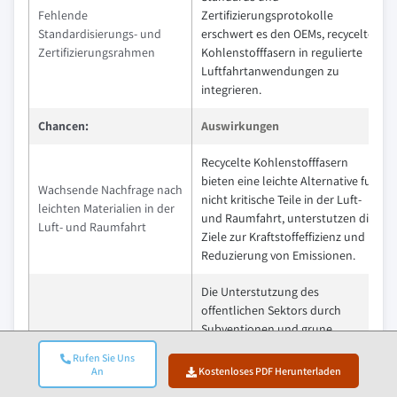
Fehlende
Zertifizierungsprotokolle
Standardisierungs- und
erschwert es den OEMs, recycelte
Zertifizierungsrahmen
Kohlenstofffasern in regulierte
Luftfahrtanwendungen zu
integrieren.
Chancen:
Auswirkungen
Recycelte Kohlenstofffasern
bieten eine leichte Alternative fur
Wachsende Nachfrage nach
nicht kritische Teile in der Luft-
leichten Materialien in der
und Raumfahrt, unterstutzen die
Luft- und Raumfahrt
Ziele zur Kraftstoffeffizienz und
Reduzierung von Emissionen.
Die Unterstutzung des
offentlichen Sektors durch
Subventionen und grune
Regierungsforderung und
Beschaffungspolitik fordert
grune Beschaffungspolitik
Rufen Sie Uns
Investitionen in
An
Kostenloses PDF Herunterladen
Recyclinginfrastruktur und die