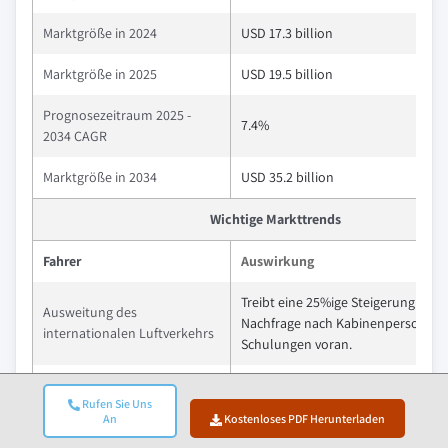
Marktgröße in 2024
USD 17.3 billion
Marktgröße in 2025
USD 19.5 billion
Prognosezeitraum 2025 -
7.4%
2034 CAGR
Marktgröße in 2034
USD 35.2 billion
Wichtige Markttrends
Fahrer
Auswirkung
Treibt eine 25%ige Steigerung der 
Ausweitung des
Nachfrage nach Kabinenpersonal-
internationalen Luftverkehrs
Schulungen voran.
Beschleunigt eine 22%ige Steigeru
Flottenausbau und neue
Rufen Sie Uns
Einstiegs- und
Fluggesellschaftsgrundungen
An
Kostenloses PDF Herunterladen
Umstiegsschulungsprogramme.