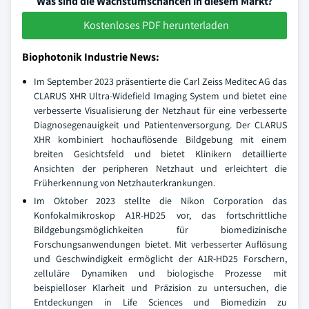
Was sind die Wachstumschancen in diesem Markt?
Kostenloses PDF herunterladen
Biophotonik Industrie News:
Im September 2023 präsentierte die Carl Zeiss Meditec AG das
CLARUS XHR Ultra-Widefield Imaging System und bietet eine
verbesserte Visualisierung der Netzhaut für eine verbesserte
Diagnosegenauigkeit und Patientenversorgung. Der CLARUS
XHR kombiniert hochauflösende Bildgebung mit einem
breiten Gesichtsfeld und bietet Klinikern detaillierte
Ansichten der peripheren Netzhaut und erleichtert die
Früherkennung von Netzhauterkrankungen.
Im Oktober 2023 stellte die Nikon Corporation das
Konfokalmikroskop A1R-HD25 vor, das fortschrittliche
Bildgebungsmöglichkeiten für biomedizinische
Forschungsanwendungen bietet. Mit verbesserter Auflösung
und Geschwindigkeit ermöglicht der A1R-HD25 Forschern,
zelluläre Dynamiken und biologische Prozesse mit
beispielloser Klarheit und Präzision zu untersuchen, die
Entdeckungen in Life Sciences und Biomedizin zu