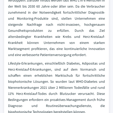
verdoppeln. Darüber hinaus werden laut WHO 1 in 6 Menschen in
der Welt bis 2030 60 Jahre oder älter sein. Da die Verbraucher
zunehmend in der Notwendigkeit fortschrittlicher Diagnostik-
und Monitoring-Produkte sind, stellen Unternehmen eine
steigende Nachfrage nach nicht-invasiven, hochgenauen
Gesundheitsprodukten zu erfüllen. Durch das Ziel
altersbedingter Krankheiten wie Krebs und Herz-Kreislauf-
Krankheit können Unternehmen von einem starken
Marktsegment profitieren, das eine kontinuierliche Innovation
und eine verbesserte Patientenversorgung erfordert.
Lifestyle-Erkrankungen, einschließlich Diabetes, Adipositas und
Herz-Kreislauf-Erkrankungen, sind auf dem Vormarsch und
schaffen einen erheblichen Marktschub für fortschrittliche
biophotonische Lösungen. So wurden laut WHO-Diabetes und
Nierenerkrankungen 2021 über 2 Millionen Todesfälle und rund
11% Herz-Kreislauf-Todes durch Blutzucker verursacht. Diese
Bedingungen erfordern ein proaktives Management durch frühe
Diagnose- und Routineüberwachungsdienste, die
biophotonische Technologien bereitstellen können.