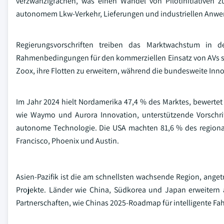
verzwanzigfachen, was einen Wandel von Pilotinitiativen 
autonomem Lkw-Verkehr, Lieferungen und industriellen Anwe
Regierungsvorschriften treiben das Marktwachstum in 
Rahmenbedingungen für den kommerziellen Einsatz von AVs s
Zoox, ihre Flotten zu erweitern, während die bundesweite Inn
Im Jahr 2024 hielt Nordamerika 47,4 % des Marktes, bewertet 
wie Waymo und Aurora Innovation, unterstützende Vorschrif
autonome Technologie. Die USA machten 81,6 % des regional
Francisco, Phoenix und Austin.
Asien-Pazifik ist die am schnellsten wachsende Region, anget
Projekte. Länder wie China, Südkorea und Japan erweitern
Partnerschaften, wie Chinas 2025-Roadmap für intelligente F