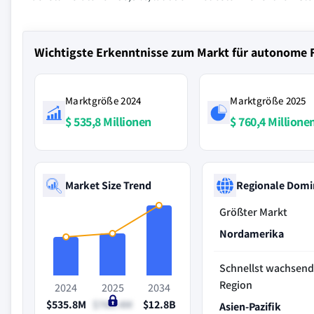
Wichtigste Erkenntnisse zum Markt für autonome 
Marktgröße 2024
Marktgröße 2025
$ 535,8 Millionen
$ 760,4 Millione
Market Size Trend
Regionale Domi
Größter Markt
Nordamerika
Schnellst wachsen
Region
2024
2025
2034
$535.8M
$760.4M
$12.8B
Asien-Pazifik