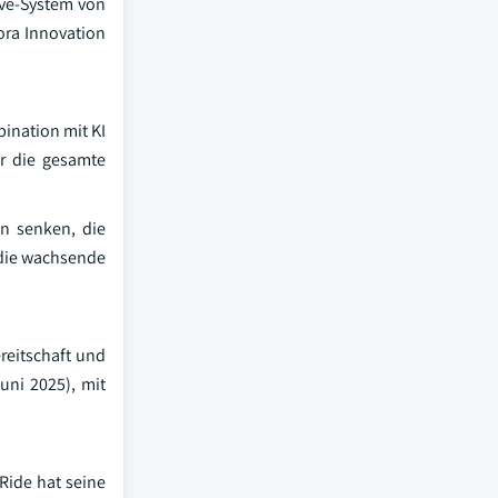
ive-System von
ora Innovation
ination mit KI
r die gesamte
n senken, die
t die wachsende
reitschaft und
uni 2025), mit
Ride hat seine