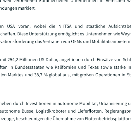
zu weit verbreiteten kommerziellen Unternehmen in Bereichen wi
ndungen markiert.
den USA voran, wobei die NHTSA und staatliche Aufsichtsbe
chaffen. Diese Unterstützung ermöglicht es Unternehmen wie Way
ovationsförderung das Vertrauen von OEMs und Mobilitätsanbietern 
mit 254,2 Millionen US-Dollar, angetrieben durch Einsätze von Sch
ten in Bundesstaaten wie Kalifornien und Texas sowie starke In
en Marktes und 38,7 % global aus, mit großen Operationen in S
rieben durch Investitionen in autonome Mobilität, Urbanisierung u
 autonome Busse, Logistikroboter und Lieferflotten. Regierungs
ahrzeuge, beschleunigen die Übernahme von Flottenbetriebsplattfo