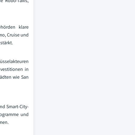
e Robo-Taxis,
hörden klare
mo, Cruise und
stärkt.
lüsselakteuren
vestitionen in
tädten wie San
nd Smart-City-
programme und
rmen.