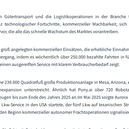
en Gütertransport und die Logistikoperationen in der Branche
 technologischer Fortschritte, kommerzieller Machbarkeit, sich
or, die alle das schnelle Wachstum des Marktes vorantreiben.
u groß angelegten kommerziellen Einsätzen, die erhebliche Einnah
rgang, indem es wöchentlich über 250.000 bezahlte Fahrten in f
einen ausgereiften Service mit klarem Verbraucherbedarf zeigt.
ine 239.000 Quadratfuß große Produktionsanlage in Mesa, Arizona, 
expansion unterstreicht. Ähnlich hat Pony.ai über 720 Robota
zeugen bis zum Ende des Jahres 2025 an.Im Mai 2025 sorgte Aurora 
Lkw-Service in den USA startete, der fünf Lkw auf texanischen Str
s den Beginn kommerzieller autonomer Frachtoperationen signalisier