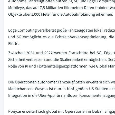
Autonome Fahrzeugflotten nutzen KI, 5G und Edge Computing 
Mobileye, das auf 7,5 Milliarden Kilometern Daten trainiert 
Objekte über 1.000 Meter für die Autobahnplanung erkennen.
Edge Computing verarbeitet große Fahrzeugdaten lokal, reduz
und 5G ermöglicht es die Echtzeit-Verkehrsoptimierung, d
Flotte.
Zwischen 2024 und 2027 werden Fortschritte bei 5G, Edge 
Sicherheit verbessern und die Skalierbarkeit ermöglichen. Der
Rolle von KI und Flottenintelligenzplattformen, wie Global Marke
Die Operationen autonomer Fahrzeugflotten erweitern sich wel
Marktchancen. Waymo ist nun in fünf großen US-Städten aktiv
Integration in die Uber-App für nahtlosen Konsumentenzugan
Pony.ai erweitert sich global mit Operationen in Dubai, Sin