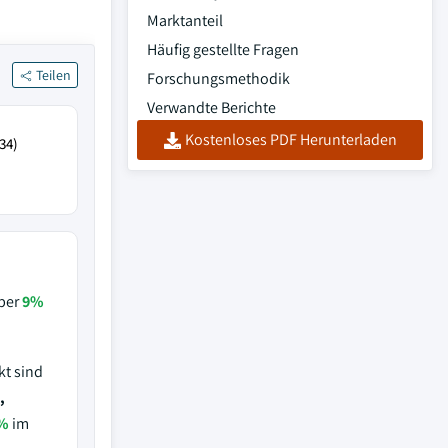
Marktanteil
Häufig gestellte Fragen
Teilen
Forschungsmethodik
Verwandte Berichte
Kostenloses PDF Herunterladen
34)
über
9%
kt sind
,
%
im