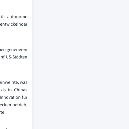
 für autonome
 entwickelnder
men generieren
ünf US-Städten
einweihte, was
xis in Chinas
Innovation für
ecken betrieb,
te.