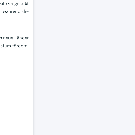
 Fahrzeugmarkt
b, während die
in neue Länder
hstum fördern,