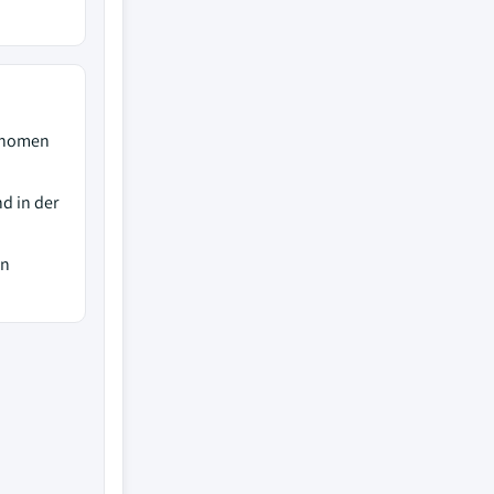
tonomen
d in der
en