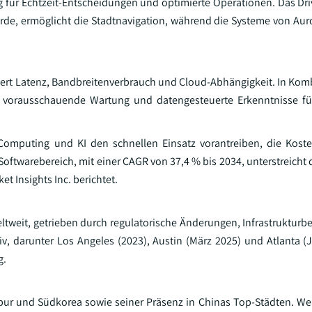
für Echtzeit-Entscheidungen und optimierte Operationen. Das Dr
wurde, ermöglicht die Stadtnavigation, während die Systeme von Aur
iert Latenz, Bandbreitenverbrauch und Cloud-Abhängigkeit. In Komb
ie vorausschauende Wartung und datengesteuerte Erkenntnisse fü
Computing und KI den schnellen Einsatz vorantreiben, die Koste
 Softwarebereich, mit einer CAGR von 37,4 % bis 2034, unterstreich
t Insights Inc. berichtet.
tweit, getrieben durch regulatorische Änderungen, Infrastrukturbe
, darunter Los Angeles (2023), Austin (März 2025) und Atlanta (J
g.
gapur und Südkorea sowie seiner Präsenz in Chinas Top-Städten. We