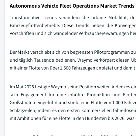
Autonomous Vehicle Fleet Operations Market Trends
Transformative Trends verändern die urbane Mobilität, d
Fahrzeugflottenbetriebe. Diese Trends heben die Konvergenz
Vorschriften und sich wandelnder Verbrauchererwartungen herv
Der Markt verschiebt sich von begrenzten Pilotprogrammen z
und täglich Tausende bedienen. Waymo verkörpert diesen Übe
mit einer Flotte von über 1.500 Fahrzeugen anbietet und damit 
Im Mai 2025 festigte Waymo seine Position weiter, indem es e
sein Engagement für eine erhöhte Produktion und Flotten
Großstädten eingeführt und strebt eine Flotte von 1.000 Fahr
Schlagzeilen, indem es den ersten kommerziellen fahrerlosen 
mit Ambitionen für eine Flotte in den Hunderten bis 2026, wa