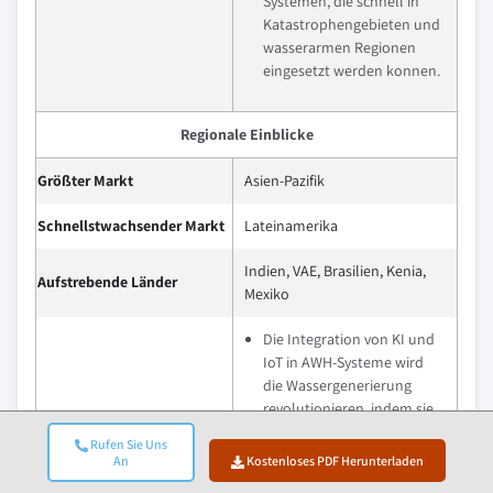
Systemen, die schnell in
Katastrophengebieten und
wasserarmen Regionen
eingesetzt werden konnen.
Regionale Einblicke
Größter Markt
Asien-Pazifik
Schnellstwachsender Markt
Lateinamerika
Indien, VAE, Brasilien, Kenia,
Aufstrebende Länder
Mexiko
Die Integration von KI und
IoT in AWH-Systeme wird
die Wassergenerierung
revolutionieren, indem sie
Echtzeitüberwachung,
Rufen Sie Uns
vorausschauende Wartung
An
Kostenloses PDF Herunterladen
und klimabedingte