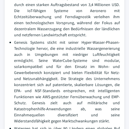
durch einen starken Auftragsbestand von 3,4 Millionen USD.
Die IoT-fähigen Systeme von Aeronero mit
Echtzeitüberwachung und Ferndiagnostik verleihen ihm
einen technologischen Vorsprung, während der Fokus auf
dezentralem Wasserzugang den Bedürfnissen der ländlichen
und netzfernen Landwirtschaft entspricht.
Genesis Systems sticht mit seiner Hyper-Wasser-Phasen-
Technologie hervor, die eine industrielle Wassergenerierung
auch in Umgebungen mit niedriger Luftfeuchtigkeit
ermöglicht. Seine WaterCube-Systeme sind modular,
solarkompatibel und für den Einsatz im Wohn- und
Gewerbebereich konzipiert und bieten Flexibilität für Netz-
und Netzunabhängigkeit. Die Strategie des Unternehmens
konzentriert sich auf patentierte, skalierbare Lösungen, die
EPA- und NSF-Standards entsprechen, mit intelligenten
Funktionen wie AWS-gestützter Fernüberwachung und EMP-
Schutz. Genesis zielt auch auf militärische und
Katastrophenhilfe-Anwendungen ab, was seine
Einnahmequellen diversifiziert und seine
Widerstandsfähigkeit gegen Marktschwankungen stärkt.
Watergen hat sich in über 90 Ländern einen globalen Ruf