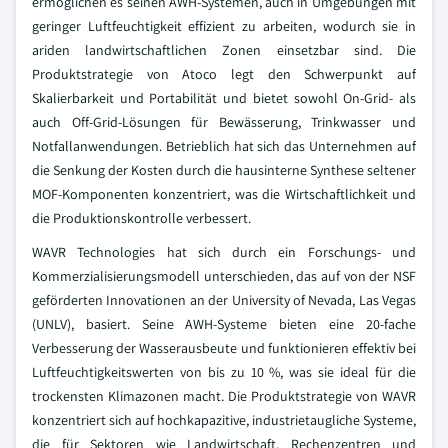
ermöglichen es seinen AWH-Systemen, auch in Umgebungen mit
geringer Luftfeuchtigkeit effizient zu arbeiten, wodurch sie in
ariden landwirtschaftlichen Zonen einsetzbar sind. Die
Produktstrategie von Atoco legt den Schwerpunkt auf
Skalierbarkeit und Portabilität und bietet sowohl On-Grid- als
auch Off-Grid-Lösungen für Bewässerung, Trinkwasser und
Notfallanwendungen. Betrieblich hat sich das Unternehmen auf
die Senkung der Kosten durch die hausinterne Synthese seltener
MOF-Komponenten konzentriert, was die Wirtschaftlichkeit und
die Produktionskontrolle verbessert.
WAVR Technologies hat sich durch ein Forschungs- und
Kommerzialisierungsmodell unterschieden, das auf von der NSF
geförderten Innovationen an der University of Nevada, Las Vegas
(UNLV), basiert. Seine AWH-Systeme bieten eine 20-fache
Verbesserung der Wasserausbeute und funktionieren effektiv bei
Luftfeuchtigkeitswerten von bis zu 10 %, was sie ideal für die
trockensten Klimazonen macht. Die Produktstrategie von WAVR
konzentriert sich auf hochkapazitive, industrietaugliche Systeme,
die für Sektoren wie Landwirtschaft, Rechenzentren und