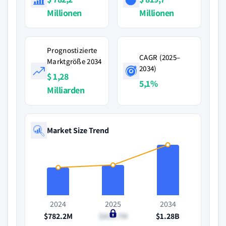
Millionen
Millionen
Prognostizierte
CAGR (2025–
Marktgröße 2034
2034)
$ 1,28
5,1%
Milliarden
Market Size Trend
2024
2025
2034
$782.2M
$819.7M
$1.28B