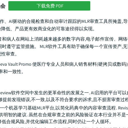
机会
下载免费 PDF
作、AI驱动的合规检查和自动审计跟踪的MLR审查工具所掩盖,
险降低、产品更有效商业化的可靠途径得以实现。
者和病人在网站上消耗越来越多的数字内容,电子邮件宣传、网
时遵守监管措施。 MLR软件工具有助于确保每一个宣传资产,
规性审查。
Veeva Vault Promo 使医疗专业人员和病人销售材料(硬拷贝或数
效率和一致性。
Review软件空间中发生的更革命性的发展之一. AI启用的平台可
够提前发现错误,不一致,以及不符合要求的诉求,且不损害审查过程
evisto,这是一个机器学习基础MLR平台,以简化药典中的内容审查流程. Rev
供明智的建议. 虽然在合规审查之前的风险验证在本行业并不是
,降低合规风险,并优化编辑工作流程,同时仍让一个人循环。