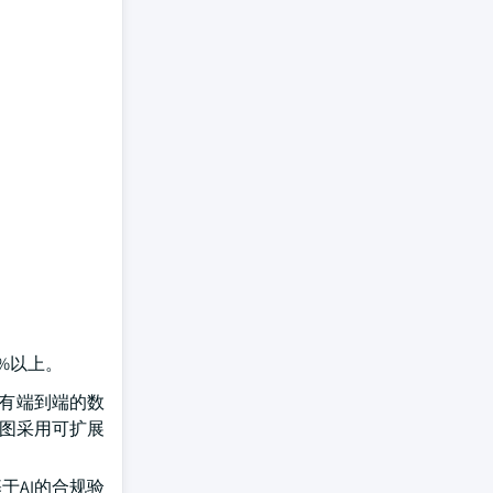
0%以上。
设有端到端的数
试图采用可扩展
于AI的合规验