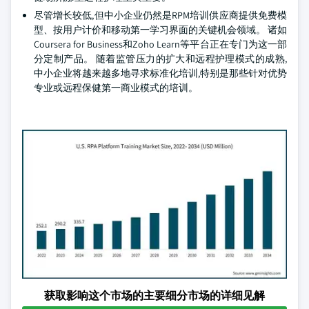
尽管增长较低,但中小企业仍然是RPM培训供应商提供免费模
型、按用户计价和移动第一学习界面的关键机会领域。 诸如
Coursera for Business和Zoho Learn等平台正在专门为这一部
分定制产品。 随着监管压力的扩大和远程护理模式的成熟,
中小企业将越来越多地寻求标准化培训,特别是那些针对优势
专业或远程保健第一商业模式的培训。
获取影响这个市场的主要细分市场的详细见解