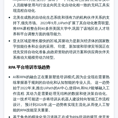
人员能够使用与行业走向民主化自动化相一致的无码工具实
现流程自动化.
北美在成熟的自动化生态系统和强有力的机构伙伴关系的支
持下,领先市场。 2023年9月,UiPath扩展了其自动化教育联盟,
将RPA课程整合到40多所美国大学中,巩固了该地区在人才培
养和平台调整方面的领导能力.
亚太区域是增长最快的区域,其驱动力是新兴经济体的国家数
字技能任务和企业的采用。 印度、新加坡和菲律宾等国正在
优先安排自动化准备,由政府资助的培训方案和供应商伙伴关
系推动大规模劳动力转型。
RPA 平台培训市场趋势
AI和RPA的融合正在重新塑造培训模式,因为企业现在需要熟
练掌握基于规则的自动化和认知智能的专业人员。 这一趋势
始于2022年末,推出UiPath的AI中心,使得ML和NLP能够融入工
作流程. 其动力是需要处理无结构的数据和使决策自动化。
这一技术可能进一步将培训从机器人建设转向智能工作流程
设计。 预计到2026年,这一趋势将实现主流化,从而使人工智
能的RPA技能至关重要。
基于角色的模块化学习道路正在成为RPA培训的规范,使开发