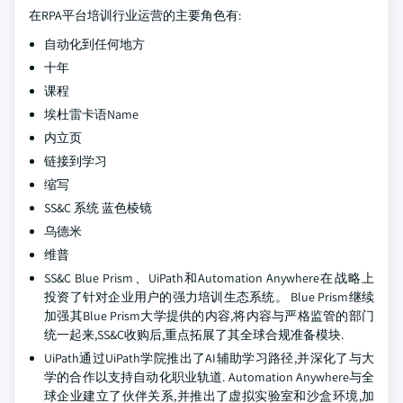
在RPA平台培训行业运营的主要角色有:
自动化到任何地方
十年
课程
埃杜雷卡语Name
内立页
链接到学习
缩写
SS&C 系统 蓝色棱镜
乌德米
维普
SS&C Blue Prism、UiPath和Automation Anywhere在战略上
投资了针对企业用户的强力培训生态系统。 Blue Prism继续
加强其Blue Prism大学提供的内容,将内容与严格监管的部门
统一起来,SS&C收购后,重点拓展了其全球合规准备模块.
UiPath通过UiPath学院推出了AI辅助学习路径,并深化了与大
学的合作以支持自动化职业轨道. Automation Anywhere与全
球企业建立了伙伴关系,并推出了虚拟实验室和沙盒环境,加