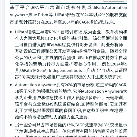
基于平台,RPA平台培训市场被分割成UiPath,Automation
Anywhere,Blue Prism等. UiPath部分在2024年以42%的股权支配
市场,预计该部分在2025年至2034年的CAGR增长超过20%.
UiPath继续主导着RPA平台培训市场,成为企业、教育机构和
个人之间大规模自动化升级的基础引擎。 该公司通过其全面
且可自由进入的UiPath学院,提供针对开发商、商业分析师、
基础设施工程师和公民开发商的结构性学习途径。 随着全球
公认的认证和可扩展的内容提供,UiPath在推动支持数字自动
化举措的劳动力转型方面发挥着核心作用。 例如,2024年5
月,UiPath在GenAI-Independent bots上启动了“自动云认证跟
踪”,向高技能开发者推广,强调其积极的人才生态系统扩张。
Automation Anywhere拥有26%的市场份额,超过18%的CAGR,
加强了它作为强挑战者的地位. 它的Automation Anywhere大
学为企业用户和信息技术工作人员提供多语种、云端培训。
该平台与企业级LMS系统紧密结合,支持整体部署. 它尤其有
利于大规模部署爱国军的多国组织,在这些组织中,在地理上
始终不渝地增强劳动力的能力至关重要。
另一些公司只占市场份额的13%,CAGR减速率为13%,突出显示
了培训规模或生态系统一体化程度有限的销售商分散的长尾