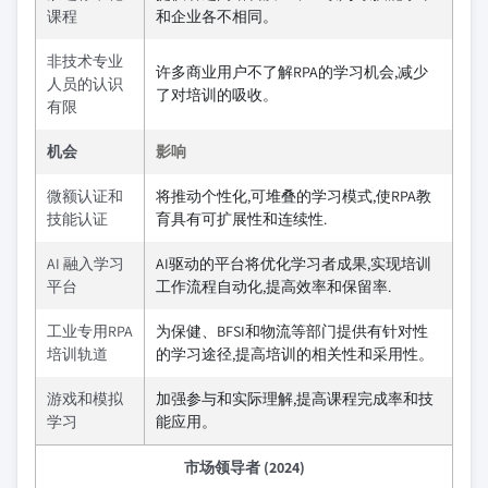
课程
和企业各不相同。
非技术专业
许多商业用户不了解RPA的学习机会,减少
人员的认识
了对培训的吸收。
有限
机会
影响
微额认证和
将推动个性化,可堆叠的学习模式,使RPA教
技能认证
育具有可扩展性和连续性.
AI 融入学习
AI驱动的平台将优化学习者成果,实现培训
平台
工作流程自动化,提高效率和保留率.
工业专用RPA
为保健、BFSI和物流等部门提供有针对性
培训轨道
的学习途径,提高培训的相关性和采用性。
游戏和模拟
加强参与和实际理解,提高课程完成率和技
学习
能应用。
市场领导者 (2024)