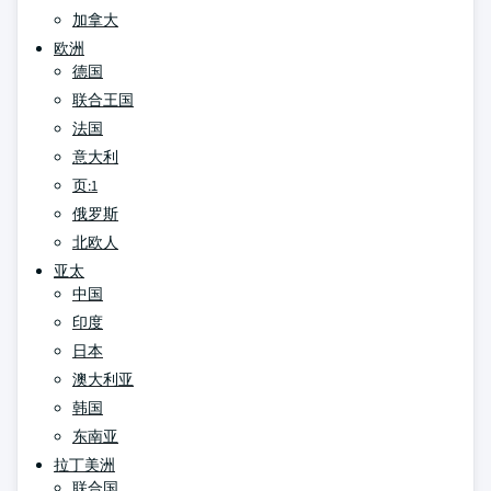
加拿大
欧洲
德国
联合王国
法国
意大利
页:1
俄罗斯
北欧人
亚太
中国
印度
日本
澳大利亚
韩国
东南亚
拉丁美洲
联合国