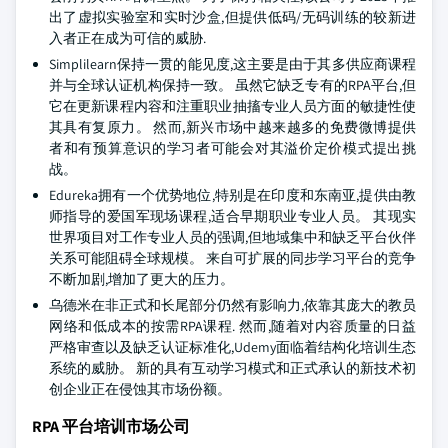
出了虚拟实验室和实时沙盒,但提供低码/无码训练的较新进
入者正在成为可信的威胁.
Simplilearn保持一贯的能见度,这主要是由于其多供应商课程
并与全球认证机构保持一致。 虽然它缺乏专有的RPA平台,但
它在更新课程内容和注重职业抽搐专业人员方面的敏捷性使
其具有复原力。 然而,新兴市场中越来越多的免费微博提供
者和有预算意识的学习者可能会对其溢价定价模式提出挑
战。
Edureka拥有一个优势地位,特别是在印度和东南亚,提供由教
师指导的爱国军现场课程,适合早期职业专业人员。 其现实
世界项目对工作专业人员的强调,但地域集中和缺乏平台伙伴
关系可能阻碍全球规模。 来自可扩展的同步学习平台的竞争
不断加剧,增加了更大的压力。
乌德米在非正式和长尾部分仍然有影响力,依靠其庞大的教员
网络和低成本的按需RPA课程. 然而,随着对内容质量的日益
严格审查以及缺乏认证标准化,Udemy面临着结构化培训生态
系统的威胁。 新的具有互动学习模式和正式承认的新技术初
创企业正在侵蚀其市场份额。
RPA 平台培训市场公司