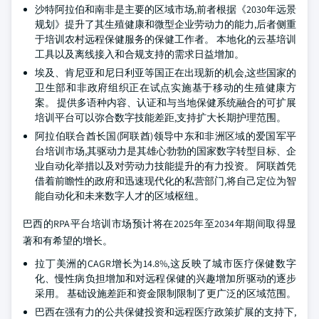
沙特阿拉伯和南非是主要的区域市场,前者根据《2030年远景
规划》提升了其生殖健康和微型企业劳动力的能力,后者侧重
于培训农村远程保健服务的保健工作者。 本地化的云基培训
工具以及离线接入和合规支持的需求日益增加。
埃及、肯尼亚和尼日利亚等国正在出现新的机会,这些国家的
卫生部和非政府组织正在试点实施基于移动的生殖健康方
案。 提供多语种内容、认证和与当地保健系统融合的可扩展
培训平台可以弥合数字技能差距,支持扩大长期护理范围。
阿拉伯联合酋长国(阿联酋)领导中东和非洲区域的爱国军平
台培训市场,其驱动力是其雄心勃勃的国家数字转型目标、企
业自动化举措以及对劳动力技能提升的有力投资。 阿联酋凭
借着前瞻性的政府和迅速现代化的私营部门,将自己定位为智
能自动化和未来数字人才的区域枢纽。
巴西的RPA平台培训市场预计将在2025年至2034年期间取得显
著和有希望的增长。
拉丁美洲的CAGR增长为14.8%,这反映了城市医疗保健数字
化、慢性病负担增加和对远程保健的兴趣增加所驱动的逐步
采用。 基础设施差距和资金限制限制了更广泛的区域范围。
巴西在强有力的公共保健投资和远程医疗政策扩展的支持下,