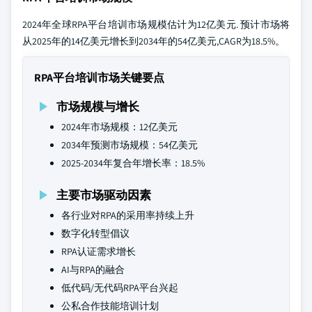
2024年全球RPA平台培训市场规模估计为12亿美元. 预计市场将
从2025年的14亿美元增长到2034年的54亿美元,CAGR为18.5%。
RPA平台培训市场关键要点
市场规模与增长
2024年市场规模：12亿美元
2034年预测市场规模：54亿美元
2025-2034年复合年增长率：18.5%
主要市场驱动因素
各行业对RPA的采用率持续上升
数字化转型倡议
RPA认证需求增长
AI与RPA的融合
低代码/无代码RPA平台兴起
公私合作技能培训计划